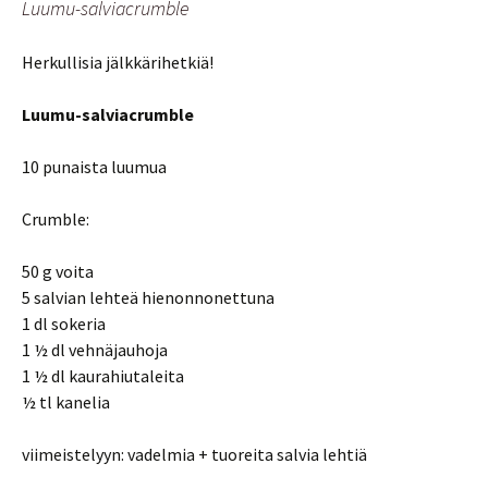
Luumu-salviacrumble
Herkullisia jälkkärihetkiä!
Luumu-salviacrumble
10 punaista luumua
Crumble:
50 g voita
5 salvian lehteä hienonnonettuna
1 dl sokeria
1 ½ dl vehnäjauhoja
1 ½ dl kaurahiutaleita
½ tl kanelia
viimeistelyyn: vadelmia + tuoreita salvia lehtiä