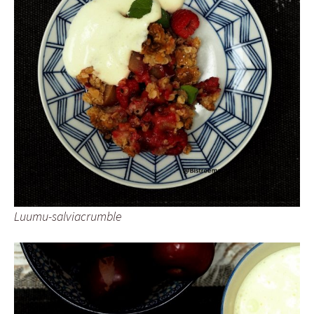
Luumu-salviacrumble