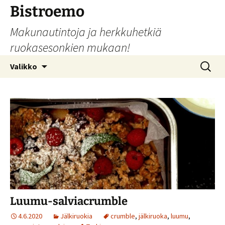
Siirry
Bistroemo
sisältöön
Makunautintoja ja herkkuhetkiä
ruokasesonkien mukaan!
Haku:
Valikko
Luumu-salviacrumble
4.6.2020
Jälkiruokia
crumble
,
jälkiruoka
,
luumu
,