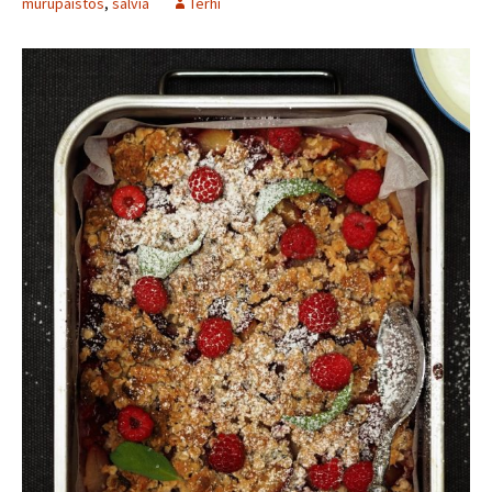
murupaistos
,
salvia
Terhi