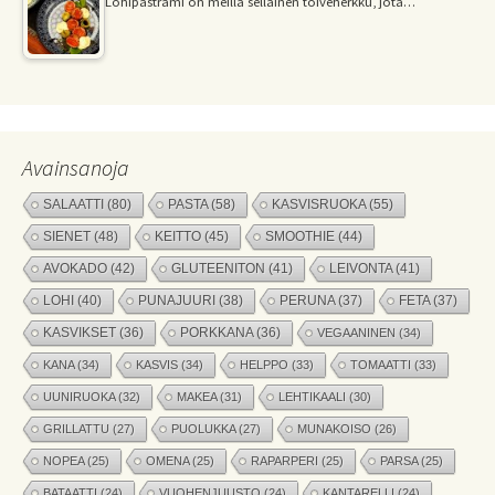
Lohipastrami on meillä sellainen toiveherkku, jota…
Avainsanoja
SALAATTI
(80)
PASTA
(58)
KASVISRUOKA
(55)
SIENET
(48)
KEITTO
(45)
SMOOTHIE
(44)
AVOKADO
(42)
GLUTEENITON
(41)
LEIVONTA
(41)
LOHI
(40)
PUNAJUURI
(38)
PERUNA
(37)
FETA
(37)
KASVIKSET
(36)
PORKKANA
(36)
VEGAANINEN
(34)
KANA
(34)
KASVIS
(34)
HELPPO
(33)
TOMAATTI
(33)
UUNIRUOKA
(32)
MAKEA
(31)
LEHTIKAALI
(30)
GRILLATTU
(27)
PUOLUKKA
(27)
MUNAKOISO
(26)
NOPEA
(25)
OMENA
(25)
RAPARPERI
(25)
PARSA
(25)
BATAATTI
(24)
VUOHENJUUSTO
(24)
KANTARELLI
(24)