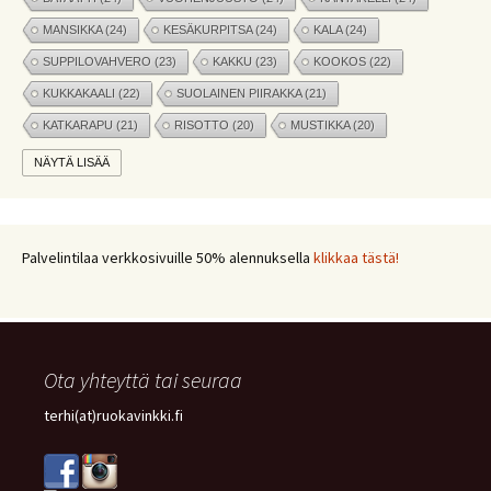
MANSIKKA
(24)
KESÄKURPITSA
(24)
KALA
(24)
SUPPILOVAHVERO
(23)
KAKKU
(23)
KOOKOS
(22)
KUKKAKAALI
(22)
SUOLAINEN PIIRAKKA
(21)
KATKARAPU
(21)
RISOTTO
(20)
MUSTIKKA
(20)
MARJAT
(19)
APPELSIINI
(19)
PINAATTI
(19)
NÄYTÄ LISÄÄ
NYHTÖKAURA
(18)
KIKHERNE
(18)
LEIPÄ
(18)
LISUKE
(17)
INKIVÄÄRI
(17)
MANGO
(17)
JÄLKIRUOKA
(17)
PAPRIKA
(17)
COUSCOUS
(17)
Palvelintilaa verkkosivuille 50% alennuksella
klikkaa tästä!
VEGE
(16)
SITRUUNA
(16)
MEKSIKOLAINEN
(15)
PIIRAKKA
(15)
Ota yhteyttä tai seuraa
terhi(at)ruokavinkki.fi