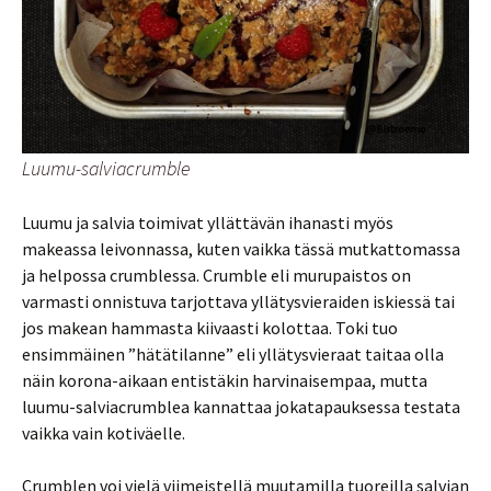
Luumu-salviacrumble
Luumu ja salvia toimivat yllättävän ihanasti myös
makeassa leivonnassa, kuten vaikka tässä mutkattomassa
ja helpossa crumblessa. Crumble eli murupaistos on
varmasti onnistuva tarjottava yllätysvieraiden iskiessä tai
jos makean hammasta kiivaasti kolottaa. Toki tuo
ensimmäinen ”hätätilanne” eli yllätysvieraat taitaa olla
näin korona-aikaan entistäkin harvinaisempaa, mutta
luumu-salviacrumblea kannattaa jokatapauksessa testata
vaikka vain kotiväelle.
Crumblen voi vielä viimeistellä muutamilla tuoreilla salvian