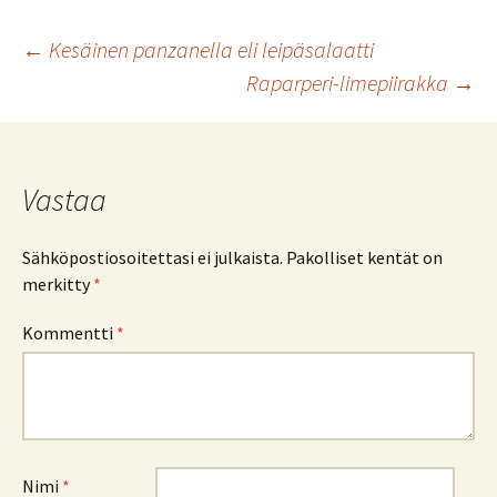
o
er
l
sA
e
Artikkelien
←
Kesäinen panzanella eli leipäsalaatti
o
p
Raparperi-limepiirakka
→
k
p
selaus
Vastaa
Sähköpostiosoitettasi ei julkaista.
Pakolliset kentät on
merkitty
*
Kommentti
*
Nimi
*