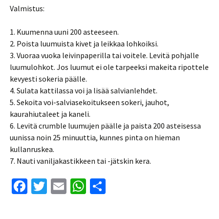
Valmistus:
1. Kuumenna uuni 200 asteeseen.
2. Poista luumuista kivet ja leikkaa lohkoiksi.
3. Vuoraa vuoka leivinpaperilla tai voitele. Levitä pohjalle
luumulohkot. Jos luumut ei ole tarpeeksi makeita ripottele
kevyesti sokeria päälle.
4. Sulata kattilassa voi ja lisää salvianlehdet.
5. Sekoita voi-salviasekoitukseen sokeri, jauhot,
kaurahiutaleet ja kaneli.
6. Levitä crumble luumujen päälle ja paista 200 asteisessa
uunissa noin 25 minuuttia, kunnes pinta on hieman
kullanruskea.
7. Nauti vaniljakastikkeen tai -jätskin kera.
Fa
T
E
W
S
ce
wi
m
h
h
b
tt
ai
at
ar