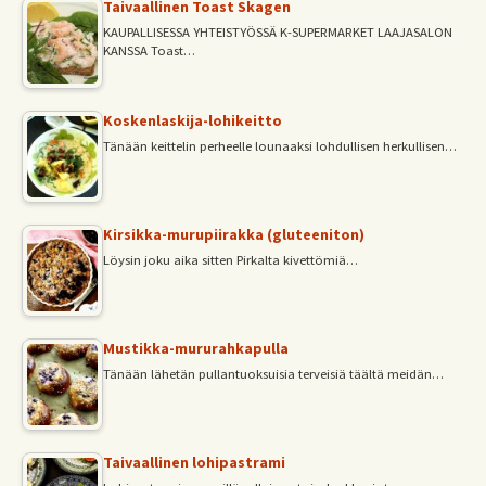
Taivaallinen Toast Skagen
KAUPALLISESSA YHTEISTYÖSSÄ K-SUPERMARKET LAAJASALON
KANSSA Toast…
Koskenlaskija-lohikeitto
Tänään keittelin perheelle lounaaksi lohdullisen herkullisen…
Kirsikka-murupiirakka (gluteeniton)
Löysin joku aika sitten Pirkalta kivettömiä…
Mustikka-mururahkapulla
Tänään lähetän pullantuoksuisia terveisiä täältä meidän…
Taivaallinen lohipastrami