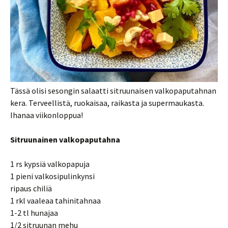
Tässä olisi sesongin salaatti sitruunaisen valkopaputahnan
kera. Terveellistä, ruokaisaa, raikasta ja supermaukasta.
Ihanaa viikonloppua!
Sitruunainen valkopaputahna
1 rs kypsiä valkopapuja
1 pieni valkosipulinkynsi
ripaus chiliä
1 rkl vaaleaa tahinitahnaa
1-2 tl hunajaa
1/2 sitruunan mehu