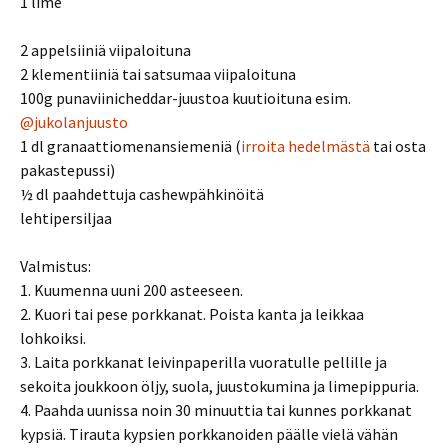
1 lime
2 appelsiiniä viipaloituna
2 klementiiniä tai satsumaa viipaloituna
100g punaviinicheddar-juustoa kuutioituna esim.
@jukolanjuusto
1 dl granaattiomenansiemeniä (
irroita hedelmästä
tai osta
pakastepussi)
½ dl paahdettuja cashewpähkinöitä
lehtipersiljaa
Valmistus:
1. Kuumenna uuni 200 asteeseen.
2. Kuori tai pese porkkanat. Poista kanta ja leikkaa
lohkoiksi.
3. Laita porkkanat leivinpaperilla vuoratulle pellille ja
sekoita joukkoon öljy, suola, juustokumina ja limepippuria.
4. Paahda uunissa noin 30 minuuttia tai kunnes porkkanat
kypsiä. Tirauta kypsien porkkanoiden päälle vielä vähän