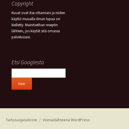
Copyright
Kuvat ovat itse ottamiani ja niiden
käyttö muualla ilman lupaa on
kielletty. Mainitsethan reseptin
lähteen, jos käytät sitä omassa
palvelussasi.
Etsi Googlesta
Tietosuojaseloste
Voimanlähteenä WordPress