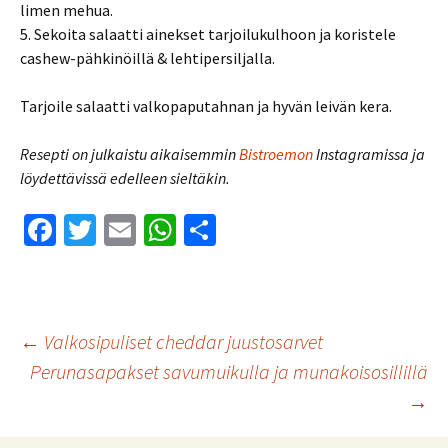
limen mehua.
5. Sekoita salaatti ainekset tarjoilukulhoon ja koristele
cashew-pähkinöillä & lehtipersiljalla.
Tarjoile salaatti valkopaputahnan ja hyvän leivän kera.
Resepti on julkaistu aikaisemmin
Bistroemon
Instagramissa ja
löydettävissä edelleen sieltäkin.
Fa
T
E
W
S
ce
wi
m
h
h
b
tt
ai
at
ar
o
er
l
sA
e
Artikkelien
←
Valkosipuliset cheddar juustosarvet
o
p
Perunasapakset savumuikulla ja munakoisosillillä
k
p
→
selaus