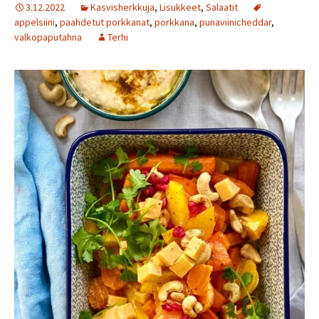
3.12.2022
Kasvisherkkuja
,
Lisukkeet
,
Salaatit
appelsiini
,
paahdetut porkkanat
,
porkkana
,
punaviinicheddar
,
valkopaputahna
Terhi