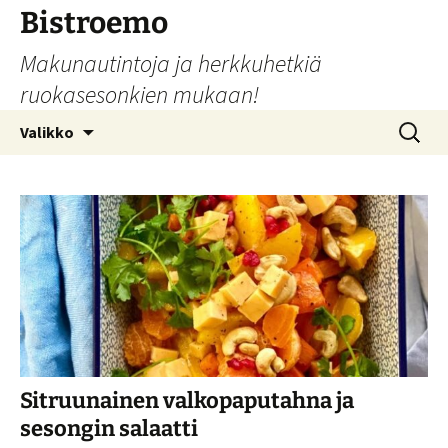
Siirry
Bistroemo
sisältöön
Makunautintoja ja herkkuhetkiä
ruokasesonkien mukaan!
Haku:
Valikko
Sitruunainen valkopaputahna ja
sesongin salaatti