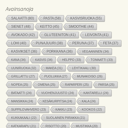
Avainsanoja
SALAATTI
(80)
PASTA
(58)
KASVISRUOKA
(55)
SIENET
(48)
KEITTO
(45)
SMOOTHIE
(44)
AVOKADO
(42)
GLUTEENITON
(41)
LEIVONTA
(41)
LOHI
(40)
PUNAJUURI
(38)
PERUNA
(37)
FETA
(37)
KASVIKSET
(36)
PORKKANA
(36)
VEGAANINEN
(34)
KANA
(34)
KASVIS
(34)
HELPPO
(33)
TOMAATTI
(33)
UUNIRUOKA
(32)
MAKEA
(31)
LEHTIKAALI
(30)
GRILLATTU
(27)
PUOLUKKA
(27)
MUNAKOISO
(26)
NOPEA
(25)
OMENA
(25)
RAPARPERI
(25)
PARSA
(25)
BATAATTI
(24)
VUOHENJUUSTO
(24)
KANTARELLI
(24)
MANSIKKA
(24)
KESÄKURPITSA
(24)
KALA
(24)
SUPPILOVAHVERO
(23)
KAKKU
(23)
KOOKOS
(22)
KUKKAKAALI
(22)
SUOLAINEN PIIRAKKA
(21)
KATKARAPU
(21)
RISOTTO
(20)
MUSTIKKA
(20)