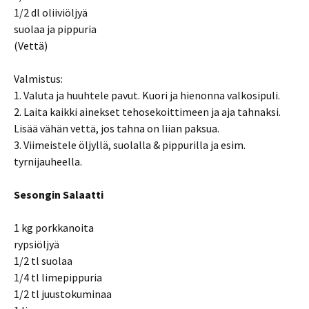
1/2 dl oliiviöljyä
suolaa ja pippuria
(Vettä)
Valmistus:
1. Valuta ja huuhtele pavut. Kuori ja hienonna valkosipuli.
2. Laita kaikki ainekset tehosekoittimeen ja aja tahnaksi.
Lisää vähän vettä, jos tahna on liian paksua.
3. Viimeistele öljyllä, suolalla & pippurilla ja esim.
tyrnijauheella.
Sesongin Salaatti
1 kg porkkanoita
rypsiöljyä
1/2 tl suolaa
1/4 tl limepippuria
1/2 tl juustokuminaa