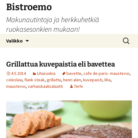
Siirry
Bistroemo
sisältöön
Makunautintoja ja herkkuhetkiä
ruokasesonkien mukaan!
Haku:
Valikko
Grillattua kuvepaistia eli bavettea
4.5.2014
Liharuokia
bavette
,
cafe de paris- maustevoi
,
coleslaw
,
flank steak
,
grillattu
,
henri alen
,
kuvepaisti
,
liha
,
maustevoi
,
varhaiskaalisalaatti
Terhi