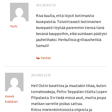
18.5.2014 07:23
Kiva kuulla, että löysit kotimaista
kuvepaistia. Toivottavasti kotimainen
Terhi
kuvepaisti löytää paremmin tiensä tänä
kesänä kauppoihin, eikä suinkaan päätyisi
jauhelihaksi. Herkullisia grillaushetkiä
Samuli!
Vastaa
20.8.2015 22:19
Hei! Ostin bavettea ja muutakin lihaa, kuten
tomahowkeja, Pelto-Seppälän tilalta Lopen
Anneli
Pilpalasta. En tiedä missä asut, mutta jospa
Kailokari
matkan varrelle joskus sattuu.
Kiitos mielenkiintoisista ohjeista ja