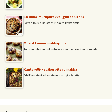
Kirsikka-murupiirakka (gluteeniton)
Löysin joku aika sitten Pirkalta kivettömiä…
Mustikka-mururahkapulla
Tänään lähetän pullantuoksuisia terveisiä täältä meidän…
Kantarelli-kesäkurpitsapiirakka
Edellisen sieniretken sienet on nyt käytetty…