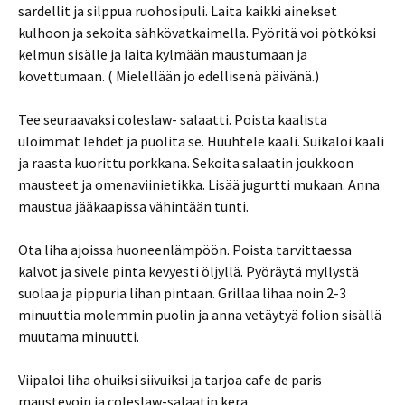
sardellit ja silppua ruohosipuli. Laita kaikki ainekset
kulhoon ja sekoita sähkövatkaimella. Pyöritä voi pötköksi
kelmun sisälle ja laita kylmään maustumaan ja
kovettumaan. ( Mielellään jo edellisenä päivänä.)
Tee seuraavaksi coleslaw- salaatti. Poista kaalista
uloimmat lehdet ja puolita se. Huuhtele kaali. Suikaloi kaali
ja raasta kuorittu porkkana. Sekoita salaatin joukkoon
mausteet ja omenaviinietikka. Lisää jugurtti mukaan. Anna
maustua jääkaapissa vähintään tunti.
Ota liha ajoissa huoneenlämpöön. Poista tarvittaessa
kalvot ja sivele pinta kevyesti öljyllä. Pyöräytä myllystä
suolaa ja pippuria lihan pintaan. Grillaa lihaa noin 2-3
minuuttia molemmin puolin ja anna vetäytyä folion sisällä
muutama minuutti.
Viipaloi liha ohuiksi siivuiksi ja tarjoa cafe de paris
maustevoin ja coleslaw-salaatin kera.