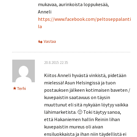
mukavaa, aurinkoista loppukesää,
Anneli
https://www.facebook.com/peltoseppalanti
la
Vastaa
20.8.2015 22:35
Kiitos Anneli hyvästä vinkistä, pidetään
mielessä! Asun Helsingissä ja tuon
Terhi
postauksen jälkeen kotimaisen baveten /
kuvepaistin saatavuus on täysin
muuttunut eli sitä nykyään löytyy vaikka
lähimarketista. 🙂 Toki täytyy sanoa,
että Hakaniemen hallin Reinin lihan
kuvepaistin mureus oli aivan
ensiluokkaista ja ihan niin täydellistä ei