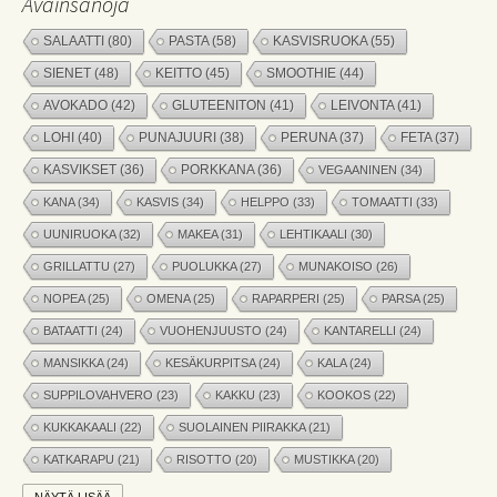
Avainsanoja
SALAATTI
(80)
PASTA
(58)
KASVISRUOKA
(55)
SIENET
(48)
KEITTO
(45)
SMOOTHIE
(44)
AVOKADO
(42)
GLUTEENITON
(41)
LEIVONTA
(41)
LOHI
(40)
PUNAJUURI
(38)
PERUNA
(37)
FETA
(37)
KASVIKSET
(36)
PORKKANA
(36)
VEGAANINEN
(34)
KANA
(34)
KASVIS
(34)
HELPPO
(33)
TOMAATTI
(33)
UUNIRUOKA
(32)
MAKEA
(31)
LEHTIKAALI
(30)
GRILLATTU
(27)
PUOLUKKA
(27)
MUNAKOISO
(26)
NOPEA
(25)
OMENA
(25)
RAPARPERI
(25)
PARSA
(25)
BATAATTI
(24)
VUOHENJUUSTO
(24)
KANTARELLI
(24)
MANSIKKA
(24)
KESÄKURPITSA
(24)
KALA
(24)
SUPPILOVAHVERO
(23)
KAKKU
(23)
KOOKOS
(22)
KUKKAKAALI
(22)
SUOLAINEN PIIRAKKA
(21)
KATKARAPU
(21)
RISOTTO
(20)
MUSTIKKA
(20)
MARJAT
(19)
APPELSIINI
(19)
PINAATTI
(19)