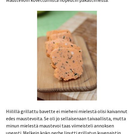
Maustevoin kovettumista nopeutin pakastimessa.
Hiilillä grillattu bavette ei mieheni mielestä olisi kaivannut
edes maustevoita. Se oli jo sellaisenaan taivaallista, mutta
minun mielestä maustevoi taas viimeisteli annoksen
upeasti. Melkein koko perhe liputti grillatun kuvepaistin