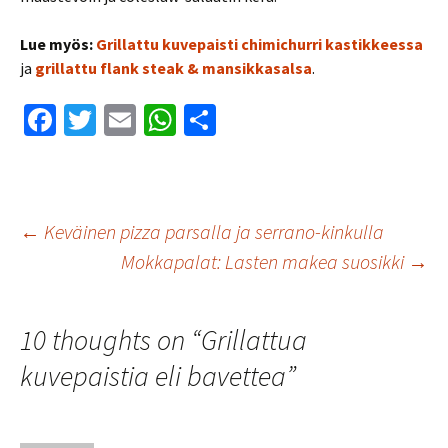
Lue myös:
Grillattu kuvepaisti chimichurri kastikkeessa
ja
grillattu flank steak & mansikkasalsa
.
Fa
T
E
W
S
ce
wi
m
h
h
b
tt
ai
at
ar
o
er
l
sA
e
Artikkelien
←
Keväinen pizza parsalla ja serrano-kinkulla
o
p
Mokkapalat: Lasten makea suosikki
→
k
p
selaus
10 thoughts on “
Grillattua
kuvepaistia eli bavettea
”