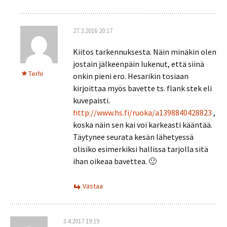
27.3.2016 20:17
Kiitos tarkennuksesta. Näin minäkin olen
jostain jälkeenpäin lukenut, että siinä
Terhi
onkin pieni ero. Hesarikin tosiaan
kirjoittaa myös bavette ts. flank stek eli
kuvepaisti.
http://www.hs.fi/ruoka/a1398840428823
,
koska näin sen kai voi karkeasti kääntää.
Täytynee seurata kesän lähetyessä
olisiko esimerkiksi hallissa tarjolla sitä
ihan oikeaa bavettea. 🙂
Vastaa
3.4.2017 19:19