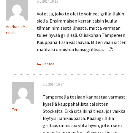
5.5.2014 10:17
Voi että, joko te olette voineet grillaillakin
siellä. Ensimmäisen kerran taisin kuulla
ÄitiNonnaMa
tämän nimisestä lihasta, mutta varmaan
riuska
tulee hyvää grillissä. Olisikohan Tampereen
Kauppahallissa vastaavaa. Miten vaan sitten
mahtaisi onnistua kaasugrillissä… 🙂
Vastaa
5.5.2014 10:34
Tampereella tosiaan kannattaa varmasti
kysellä kauppahallista tai sitten
Terhi
Stockalta. Eikä sitä ikinä tiedä, jos vaikka
löytyisi lähikaupasta. Kaasugrillillä
grillaus onnistuu yhtä hyvin, joten se ei
ole mikään ongelma. Kuvepaistin voi