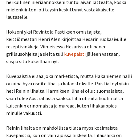
herkullinen nieriäannokseni tuntui aivan lattealta, koska
mielenkiintoni oli täysin keskittynyt vastakkaiselle
lautaselle.
Ilokseni yksi Ravintola Pastiksen omistajista,
keittiömestari Henri Alen kirjoittaa Hesarin ruokasivuille
reseptivinkkejä. Viimeisessä Hesarissa oli hänen
grillausohjeita ja sieltä tuli
kuvepaisti
jälleen vastaan,
siispä sitä kokeillaan nyt.
Kuvepaistia ei saa joka marketista, mutta Hakaniemen halli
on aina hyvä osoite liha- ja kalaostoksille. Paistia löytyikin
heti Reinin lihalta. Harmikseni liha ei ollut suomalaista,
vaan tulee Australiasta saakka. Liha oli siitä huolimatta
kuitenkin erinomaista ja mureaa, kuten lihakauppias
minulle vakuutti.
Reinin lihalta on mahdollista tilata myös kotimaista
kuvepaistia, kun on vain ajoissa liikkeellä. Tilausaika on