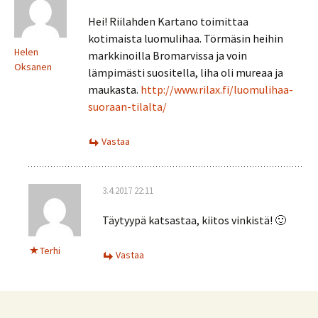
Hei! Riilahden Kartano toimittaa
kotimaista luomulihaa. Törmäsin heihin
Helen
markkinoilla Bromarvissa ja voin
Oksanen
lämpimästi suositella, liha oli mureaa ja
maukasta.
http://www.rilax.fi/luomulihaa-
suoraan-tilalta/
Vastaa
3.4.2017 22:11
Täytyypä katsastaa, kiitos vinkistä! 🙂
Terhi
Vastaa