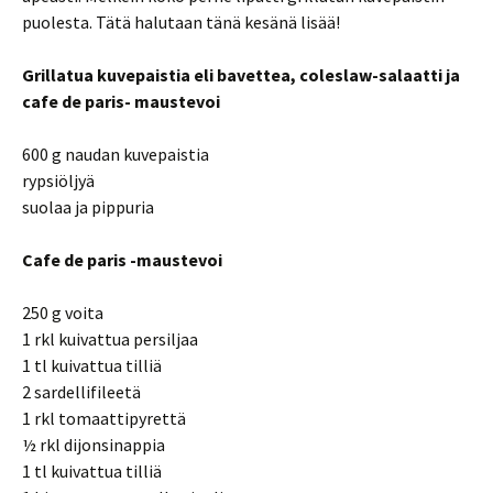
puolesta. Tätä halutaan tänä kesänä lisää!
Grillatua kuvepaistia eli bavettea, coleslaw-salaatti ja
cafe de paris- maustevoi
600 g naudan kuvepaistia
rypsiöljyä
suolaa ja pippuria
Cafe de paris -maustevoi
250 g voita
1 rkl kuivattua persiljaa
1 tl kuivattua tilliä
2 sardellifileetä
1 rkl tomaattipyrettä
½ rkl dijonsinappia
1 tl kuivattua tilliä