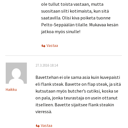
ole tullut toista vastaan, mutta
suositaan silti kotimaista, kun sitä
saatavilla. Olisi kiva poiketa tuonne
Pelto-Seppäälän tilalle. Mukavaa kesän
jatkoa myös sinulle!
Vastaa
27.3.2016 18:14
Bavettehan ei ole sama asia kuin kuvepaisti
eli flank steak. Bavette on flap steak, ja sitä
Haikku
kutsutaan myös butcher’s cutiksi, koska se
on pala, jonka teurastaja on usein ottanut
itselleen. Bavette sijaitsee flank steakin
vieressä.
Vastaa