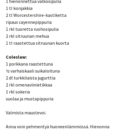
1 hienonnettua valkosipulia
1 tl konjakkia
2 tl Worcestershire-kastiketta
ripaus cayennepippuria
1 rkl tuoretta ruohosipulia
2 rkl sitruunan mehua
1 tl raastettua sitruunan kuorta
Coleslaw:
1 porkkana raastettuna
½ varhaiskaali suikaloituna
2 dl turkkilaista jugurttia
2 rkl omenaviinietikkaa
1 rkl sokeria
suolaa ja mustapippuria
Valmista maustevoi.
Anna voin pehmentyä huoneenlämmössä. Hienonna