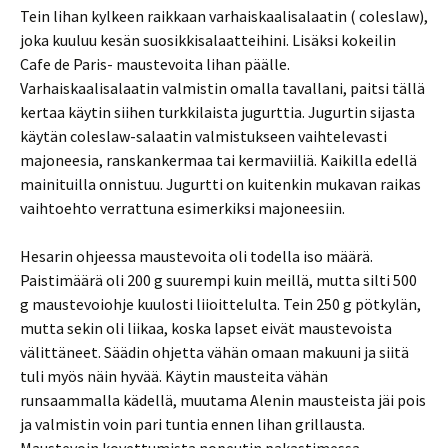
Tein lihan kylkeen raikkaan varhaiskaalisalaatin ( coleslaw),
joka kuuluu kesän suosikkisalaatteihini. Lisäksi kokeilin
Cafe de Paris- maustevoita lihan päälle.
Varhaiskaalisalaatin valmistin omalla tavallani, paitsi tällä
kertaa käytin siihen turkkilaista jugurttia. Jugurtin sijasta
käytän coleslaw-salaatin valmistukseen vaihtelevasti
majoneesia, ranskankermaa tai kermaviiliä. Kaikilla edellä
mainituilla onnistuu. Jugurtti on kuitenkin mukavan raikas
vaihtoehto verrattuna esimerkiksi majoneesiin.
Hesarin ohjeessa maustevoita oli todella iso määrä.
Paistimäärä oli 200 g suurempi kuin meillä, mutta silti 500
g maustevoiohje kuulosti liioittelulta. Tein 250 g pötkylän,
mutta sekin oli liikaa, koska lapset eivät maustevoista
välittäneet. Säädin ohjetta vähän omaan makuuni ja siitä
tuli myös näin hyvää. Käytin mausteita vähän
runsaammalla kädellä, muutama Alenin mausteista jäi pois
ja valmistin voin pari tuntia ennen lihan grillausta.