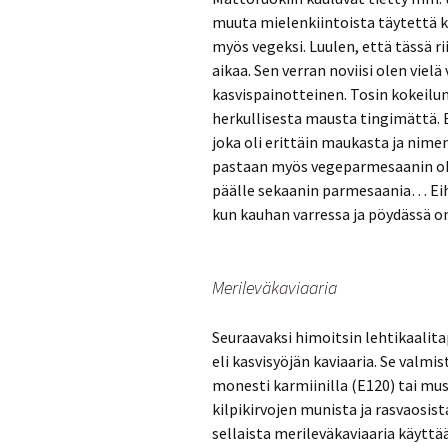
muuta mielenkiintoista täytettä ku
myös vegeksi. Luulen, että tässä r
aikaa. Sen verran noviisi olen viel
kasvispainotteinen. Tosin kokeilun
herkullisesta mausta tingimättä. 
joka oli erittäin maukasta ja nimen
pastaan myös vegeparmesaanin ohj
päälle sekaanin parmesaania… Eih
kun kauhan varressa ja pöydässä on
Merileväkaviaaria
Seuraavaksi himoitsin lehtikaalita
eli kasvisyöjän kaviaaria. Se valmi
monesti karmiinilla (E120) tai must
kilpikirvojen munista ja rasvaosist
sellaista merileväkaviaaria käyttää