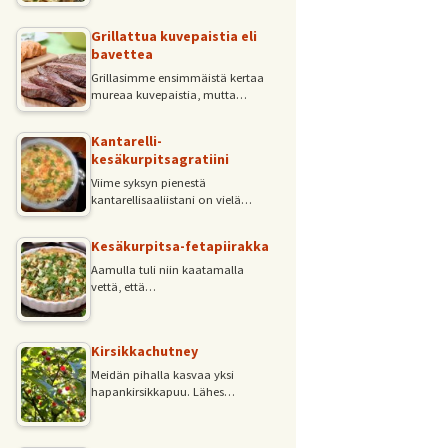
Grillattua kuvepaistia eli
bavettea
Grillasimme ensimmäistä kertaa
mureaa kuvepaistia, mutta…
Kantarelli-
kesäkurpitsagratiini
Viime syksyn pienestä
kantarellisaaliistani on vielä…
Kesäkurpitsa-fetapiirakka
Aamulla tuli niin kaatamalla
vettä, että…
Kirsikkachutney
Meidän pihalla kasvaa yksi
hapankirsikkapuu. Lähes…