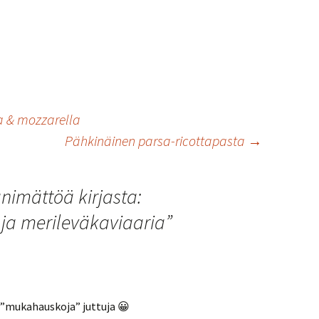
a & mozzarella
Pähkinäinen parsa-ricottapasta
→
nimättöä kirjasta:
ja merileväkaviaaria
”
 ”mukahauskoja” juttuja 😀