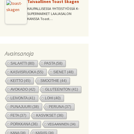
Taivaallinen Toast Skagen
KAUPALLISESSA YHTEISTYÖSSÄ K-
SUPERMARKET LAAJASALON
KANSSA Toast…
Avainsanoja
SALAATTI
(80)
PASTA
(58)
KASVISRUOKA
(55)
SIENET
(48)
KEITTO
(45)
SMOOTHIE
(44)
AVOKADO
(42)
GLUTEENITON
(41)
LEIVONTA
(41)
LOHI
(40)
PUNAJUURI
(38)
PERUNA
(37)
FETA
(37)
KASVIKSET
(36)
PORKKANA
(36)
VEGAANINEN
(34)
KANA
(34)
KASVIS
(34)