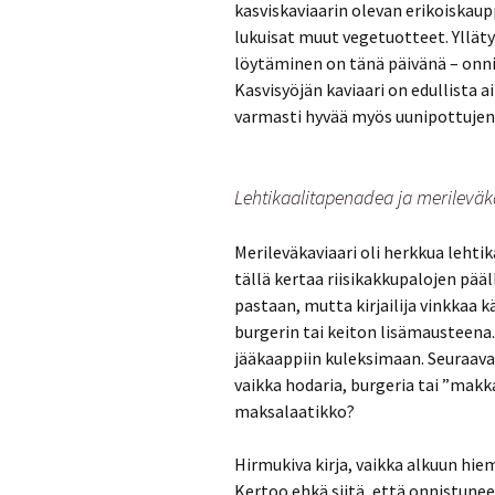
kasviskaviaarin olevan erikoiskaup
lukuisat muut vegetuotteet. Yllä
löytäminen on tänä päivänä – onni
Kasvisyöjän kaviaari on edullista ai
varmasti hyvää myös uunipottujen
Lehtikaalitapenadea ja merileväk
Merileväkaviaari oli herkkua leht
tällä kertaa riisikakkupalojen pää
pastaan, mutta kirjailija vinkkaa
burgerin tai keiton lisämausteena.
jääkaappiin kuleksimaan. Seuraava
vaikka hodaria, burgeria tai ”mak
maksalaatikko?
Hirmukiva kirja, vaikka alkuun hiem
Kertoo ehkä siitä, että onnistunee