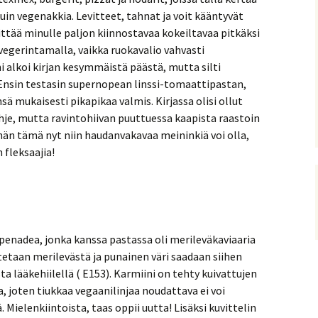
in vegenakkia. Levitteet, tahnat ja voit kääntyvät
iittää minulle paljon kiinnostavaa kokeiltavaa pitkäksi
ä vegerintamalla, vaikka ruokavalio vahvasti
i alkoi kirjan kesymmäistä päästä, mutta silti
Ensin testasin supernopean linssi-tomaattipastan,
sä mukaisesti pikapikaa valmis. Kirjassa olisi ollut
e, mutta ravintohiivan puuttuessa kaapista raastoin
än tämä nyt niin haudanvakavaa meininkiä voi olla,
 fleksaajia!
penadea, jonka kanssa pastassa oli merileväkaviaaria
stetaan merilevästä ja punainen väri saadaan siihen
a lääkehiilellä ( E153). Karmiini on tehty kuivattujen
a, joten tiukkaa vegaanilinjaa noudattava ei voi
. Mielenkiintoista, taas oppii uutta! Lisäksi kuvittelin