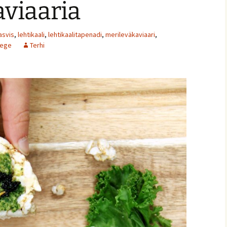
viaaria
asvis
,
lehtikaali
,
lehtikaalitapenadi
,
merileväkaviaari
,
ege
Terhi
ja
nnaiset