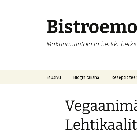
Siirry
sisältöön
Bistroem
Makunautintoja ja herkkuhetk
Etusivu
Blogin takana
Reseptit tee
Aamupalat
Vegaanimät
Alkupalat
Hedelmät, hill
Lehtikaali
säilöntä
Joulu