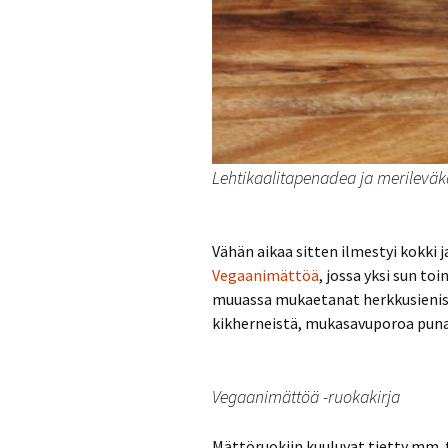
Lehtikaalitapenadea ja merileväk
Vähän aikaa sitten ilmestyi kokki 
Vegaanimättöä
, jossa yksi sun t
muuassa mukaetanat herkkusieni
kikherneistä, mukasavuporoa pun
Vegaanimättöä -ruokakirja
Mättöruokiin kuuluvat tietty mm. te