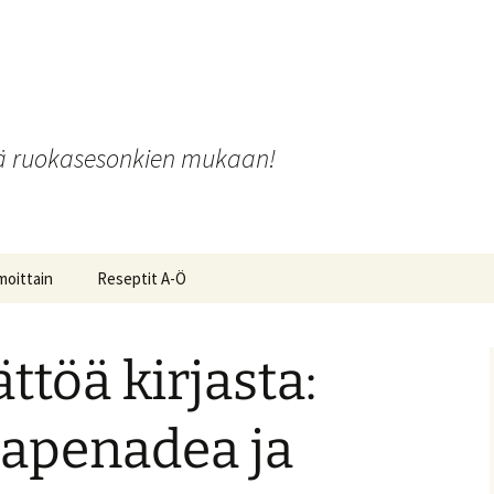
o
iä ruokasesonkien mukaan!
moittain
Reseptit A-Ö
töä kirjasta:
ot ja
tapenadea ja