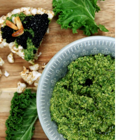
vonnaiset