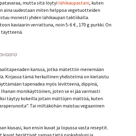
patavaraa, mutta sitä löytyi
lähikaupastani
, kuten
tyn aina uudestaan miten helppoa vegetuotteiden
stuu monesti yhden lähikaupan taktiikalla.
toon kaviaarin verrattuna, noin 5-6 € , 170 g purkki. On
 täytteenä.
aviaaria
ikaalitapenaden kanssa, jotka mätettiin menemään
llä. Kirjassa tämä herkullinen yhdistelmä on kietaistu
 käyttämään tapenadea myös levitteenä, dippinä,
 Ihanan monikäyttöinen, joten se ei jää varmasti
ksi täytyy kokeilla jotain mättöjen mättöä, kuten
karaperunoita”. Tai miltäköhän maistuu vegaaninen
an kiusasi, kun ensin kuvat ja lopussa vasta reseptit.
t kuvat herättivät samaa tietä ruokahaluni ja