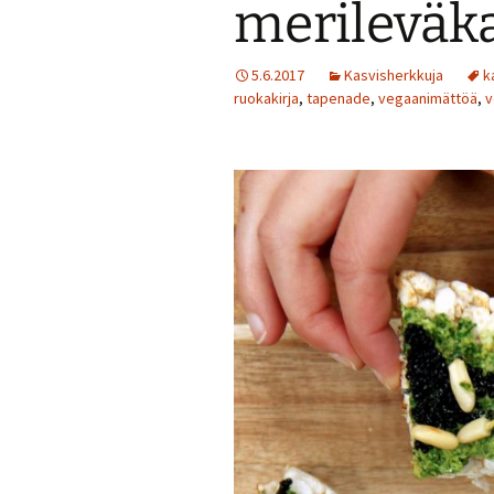
merileväka
Jälkiruokia
5.6.2017
Kasvisherkkuja
k
ruokakirja
,
tapenade
,
vegaanimättöä
Juomia
,
v
Kalaruokia
Kasvisherkku
Keitot
Liharuokia
Lintu
Lisukkeet
Makeat leivo