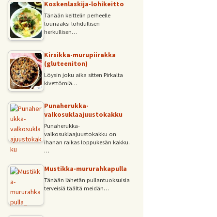
Koskenlaskija-lohikeitto
Tänään keittelin perheelle
lounaaksi lohdullisen
herkullisen…
Kirsikka-murupiirakka
(gluteeniton)
Löysin joku aika sitten Pirkalta
kivettömiä…
Punaherukka-
valkosuklaajuustokakku
Punaherukka-
valkosuklaajuustokakku on
ihanan raikas loppukesän kakku.
…
Mustikka-mururahkapulla
Tänään lähetän pullantuoksuisia
terveisiä täältä meidän…