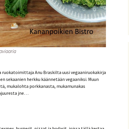
aviaaria
ja ruokatoimittaja Anu Braskilta uusi vegaaniruokakirja
oinen sekaanien herkku käännetään vegaaniksi. Muun
stä, mukalohta porkkanasta, mukamunakas
ajuuresta jne…
xmex, burgerit, pizzat ja hodarit, joissa tällä kertaa