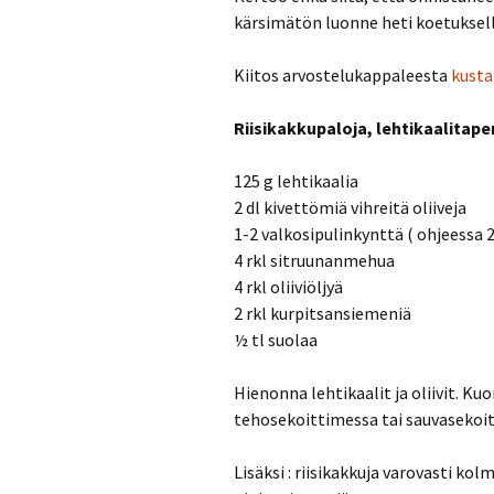
kärsimätön luonne heti koetuksell
Kiitos arvostelukappaleesta
kusta
Riisikakkupaloja, lehtikaalitap
125 g lehtikaalia
2 dl kivettömiä vihreitä oliiveja
1-2 valkosipulinkynttä ( ohjeessa 2 
4 rkl sitruunanmehua
4 rkl oliiviöljyä
2 rkl kurpitsansiemeniä
½ tl suolaa
Hienonna lehtikaalit ja oliivit. Kuo
tehosekoittimessa tai sauvasekoit
Lisäksi : riisikakkuja varovasti kol