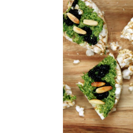
Munakkaat
Pastat
Pizzat
Risotot
Salaatit
Sienet
Suolaiset lei