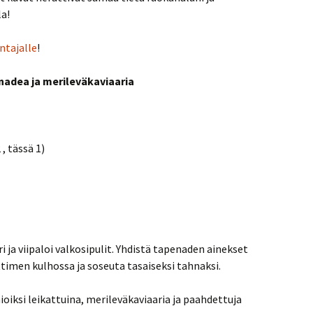
a!
ntajalle
!
enadea ja merileväkaviaaria
, tässä 1)
ri ja viipaloi valkosipulit. Yhdistä tapenaden ainekset
timen kulhossa ja soseuta tasaiseksi tahnaksi.
mioiksi leikattuina, merileväkaviaaria ja paahdettuja