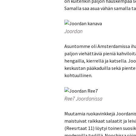
on kuitenkin paljon hauskempaa s
Samalla saa asua vähän samalla tap
Joordan
Asuntomme oli Amsterdamissa ihas
paljon viehättäviä pieniä kahviloit
hengailla, kierrellä ja katsella. 
keskustan pääkaduilla sekä pienten
kohtuullinen.
Ree7 Joordanissa
Muutamia ruokavinkkejä Joordanist
maistuivat raikkaat salaatit ja le
(Reesrtaat 11) löytyi toinen suo
modernilla tyylillä. Noochissa sö