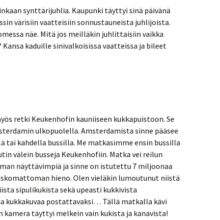
aan synttärijuhlia. Kaupunki täyttyi sinä päivänä
sin värisiin vaatteisiin sonnustauneista juhlijoista.
omessa näe. Mitä jos meilläkin juhlittaisiin vaikka
Kansa kaduille sinivalkoisissa vaatteissa ja bileet
ös retki Keukenhofin kauniiseen kukkapuistoon. Se
msterdamin ulkopuolella. Amsterdamista sinne pääsee
ä tai kahdella bussilla. Me matkasimme ensin bussilla
uutin välein busseja Keukenhofiin. Matka vei reilun
man näyttävimpiä ja sinne on istutettu 7 miljoonaa
 uskomattoman hieno. Olen vieläkin lumoutunut niistä
ista sipulikukista sekä upeasti kukkivista
naa kukkakuvaa postattavaksi… Tällä matkalla kävi
 kamera täyttyi melkein vain kukista ja kanavista!