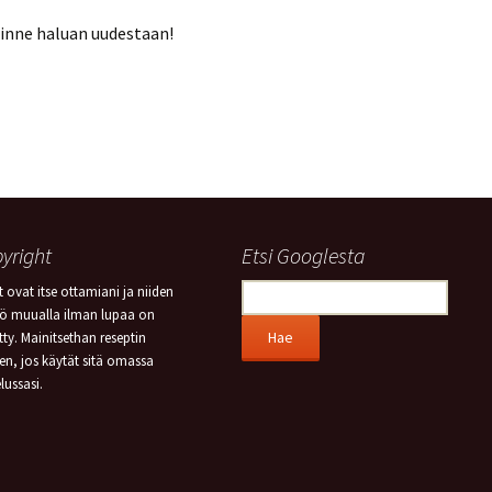
Sinne haluan uudestaan!
yright
Etsi Googlesta
 ovat itse ottamiani ja niiden
tö muualla ilman lupaa on
etty. Mainitsethan reseptin
en, jos käytät sitä omassa
lussasi.