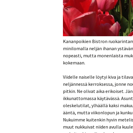
Munakkaat
Pastat
Pizzat
Risotot
Kananpoikien Bistron ruokarintama
minilomalla neljän ihanan ystävän
Salaatit
nopeasti, mutta monenlaista muka
kokemaan.
Sienet
Viidelle naiselle löytyi kiva ja til
Suolaiset lei
neljännessä kerroksessa, jonne no
pitkin. Ne olivat aika erikoiset. Jä
ikkunattomassa käytävässä. Asunto 
oleskelutilat, ylhäällä kaksi maku
ääntä, mutta viikonlopun ja kunkun
Nukuimme kuitenkin hyvin metelis
muut nukkuivat niiden avulla kuul