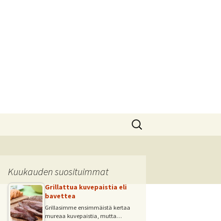
Haku:
Kuukauden suosituimmat
Grillattua kuvepaistia eli
bavettea
Grillasimme ensimmäistä kertaa
mureaa kuvepaistia, mutta…