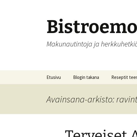
Siirry
sisältöön
Bistroem
Makunautintoja ja herkkuhetk
Etusivu
Blogin takana
Reseptit tee
Aamupalat
Avainsana-arkisto: ravint
Alkupalat
Hedelmät, hill
säilöntä
Terveiset
Joulu