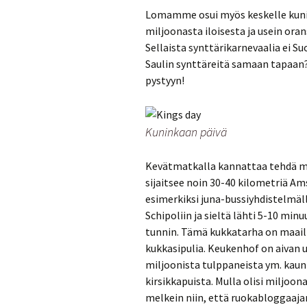
Lomamme osui myös keskelle kunink
miljoonasta iloisesta ja usein orans
Sellaista synttärikarnevaalia ei Su
Saulin synttäreitä samaan tapaan? 
pystyyn!
Kuninkaan päivä
Kevätmatkalla kannattaa tehdä my
sijaitsee noin 30-40 kilometriä A
esimerkiksi juna-bussiyhdistelmäll
Schipoliin ja sieltä lähti 5-10 min
tunnin. Tämä kukkatarha on maail
kukkasipulia. Keukenhof on aivan
miljoonista tulppaneista ym. kauni
kirsikkapuista. Mulla olisi miljoo
melkein niin, että ruokabloggaajan