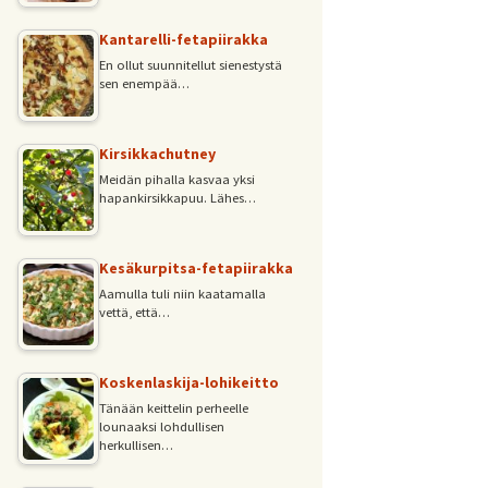
Kantarelli-fetapiirakka
En ollut suunnitellut sienestystä
sen enempää…
Kirsikkachutney
Meidän pihalla kasvaa yksi
hapankirsikkapuu. Lähes…
Kesäkurpitsa-fetapiirakka
Aamulla tuli niin kaatamalla
vettä, että…
Koskenlaskija-lohikeitto
Tänään keittelin perheelle
lounaaksi lohdullisen
herkullisen…