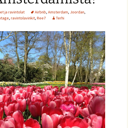
et ja ravintolat
Airbnb
,
Amsterdam
,
Joordan
,
ntage
,
ravintolavinkit
,
Ree7
Terhi
ja
nnaiset