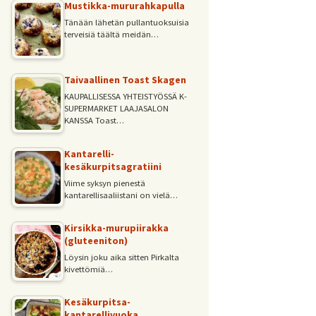
Mustikka-mururahkapulla
Tänään lähetän pullantuoksuisia
terveisiä täältä meidän…
Taivaallinen Toast Skagen
KAUPALLISESSA YHTEISTYÖSSÄ K-
SUPERMARKET LAAJASALON
KANSSA Toast…
Kantarelli-
kesäkurpitsagratiini
Viime syksyn pienestä
kantarellisaaliistani on vielä…
Kirsikka-murupiirakka
(gluteeniton)
Löysin joku aika sitten Pirkalta
kivettömiä…
Kesäkurpitsa-
kantarellivuoka