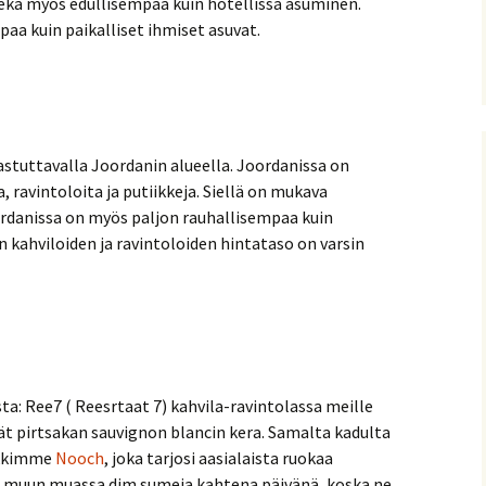
ekä myös edullisempaa kuin hotellissa asuminen.
aa kuin paikalliset ihmiset asuvat.
tuttavalla Joordanin alueella. Joordanissa on
a, ravintoloita ja putiikkeja. Siellä on mukava
Joordanissa on myös paljon rauhallisempaa kuin
 kahviloiden ja ravintoloiden hintataso on varsin
a: Ree7 ( Reesrtaat 7) kahvila-ravintolassa meille
ivät pirtsakan sauvignon blancin kera. Samalta kadulta
sikkimme
Nooch
, joka tarjosi aasialaista ruokaa
in muun muassa dim sumeja kahtena päivänä, koska ne