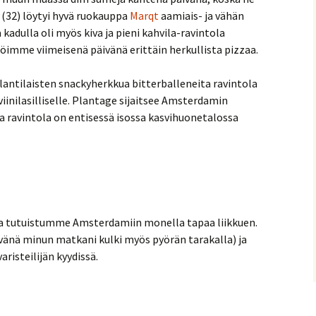
a (32) löytyi hyvä ruokauppa
Marqt
aamiais- ja vähän
kadulla oli myös kiva ja pieni kahvila-ravintola
söimme viimeisenä päivänä erittäin herkullista pizzaa.
lantilaisten snackyherkkua bitterballeneita ravintola
iinilasilliselle. Plantage sijaitsee Amsterdamin
ja ravintola on entisessä isossa kasvihuonetalossa
 ja tutuistumme Amsterdamiin monella tapaa liikkuen.
äivänä minun matkani kulki myös pyörän tarakalla) ja
isteilijän kyydissä.