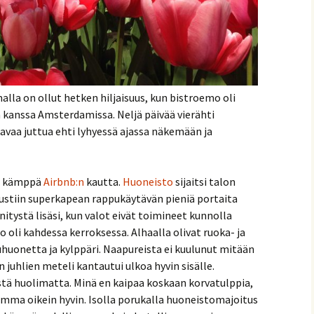
lla on ollut hetken hiljaisuus, kun bistroemo oli
 kanssa Amsterdamissa. Neljä päivää vierähti
vaa juttua ehti lyhyessä ajassa näkemään ja
ava kämppä
Airbnb:n
kautta.
Huoneisto
sijaitsi talon
vonnaiset
ustiin superkapean rappukäytävän pieniä portaita
nnitystä lisäsi, kun valot eivät toimineet kunnolla
oli kahdessa kerroksessa. Alhaalla olivat ruoka- ja
uhuonetta ja kylppäri. Naapureista ei kuulunut mitään
 juhlien meteli kantautui ulkoa hyvin sisälle.
tä huolimatta. Minä en kaipaa koskaan korvatulppia,
emma oikein hyvin. Isolla porukalla huoneistomajoitus