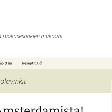
o
iä ruokasesonkien mukaan!
moittain
Reseptit A-Ö
olavinkit
ot ja
 Amsterdamista!