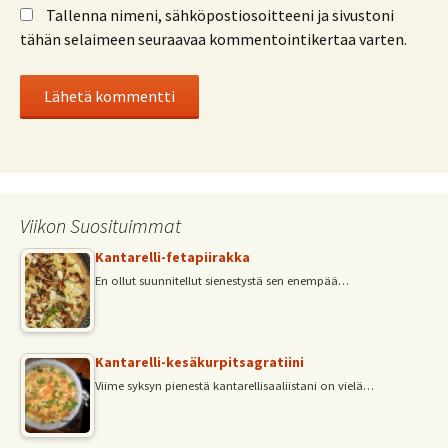
Tallenna nimeni, sähköpostiosoitteeni ja sivustoni
tähän selaimeen seuraavaa kommentointikertaa varten.
Viikon Suosituimmat
Kantarelli-fetapiirakka
En ollut suunnitellut sienestystä sen enempää…
Kantarelli-kesäkurpitsagratiini
Viime syksyn pienestä kantarellisaaliistani on vielä…