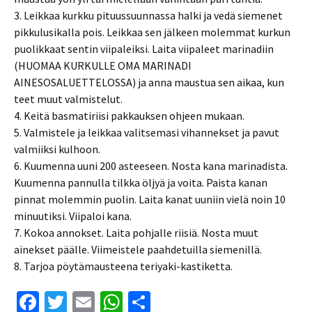
3. Leikkaa kurkku pituussuunnassa halki ja vedä siemenet
pikkulusikalla pois. Leikkaa sen jälkeen molemmat kurkun
puolikkaat sentin viipaleiksi. Laita viipaleet marinadiin
(HUOMAA KURKULLE OMA MARINADI
AINESOSALUETTELOSSA) ja anna maustua sen aikaa, kun
teet muut valmistelut.
4. Keitä basmatiriisi pakkauksen ohjeen mukaan.
5. Valmistele ja leikkaa valitsemasi vihannekset ja pavut
valmiiksi kulhoon.
6. Kuumenna uuni 200 asteeseen. Nosta kana marinadista.
Kuumenna pannulla tilkka öljyä ja voita. Paista kanan
pinnat molemmin puolin. Laita kanat uuniin vielä noin 10
minuutiksi. Viipaloi kana.
7. Kokoa annokset. Laita pohjalle riisiä. Nosta muut
ainekset päälle. Viimeistele paahdetuilla siemenillä.
8. Tarjoa pöytämausteena teriyaki-kastiketta.
Fa
T
E
W
S