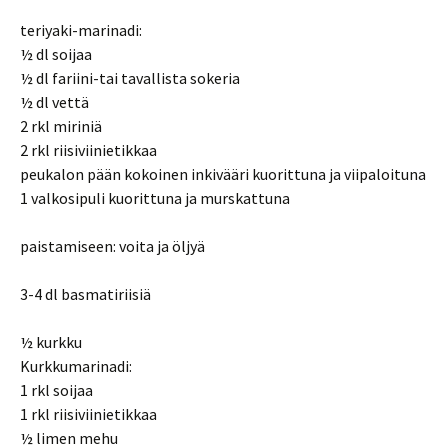
teriyaki-marinadi:
½ dl soijaa
½ dl fariini-tai tavallista sokeria
½ dl vettä
2 rkl miriniä
2 rkl riisiviinietikkaa
peukalon pään kokoinen inkivääri kuorittuna ja viipaloituna
1 valkosipuli kuorittuna ja murskattuna
paistamiseen: voita ja öljyä
3-4 dl basmatiriisiä
½ kurkku
Kurkkumarinadi:
1 rkl soijaa
1 rkl riisiviinietikkaa
½ limen mehu