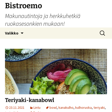
Siirry
Bistroemo
sisältöön
Makunautintoja ja herkkuhetkiä
ruokasesonkien mukaan!
Haku:
Valikko
Teriyaki-kanabowl
23.11.2021
Lintu
bowl
,
kanakulho
,
kulhoruoka
,
teriyaki
,