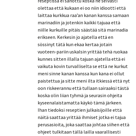
reseptissä ei sanottu koska ne selvästi
olettaa että kukaan ei oo niin idiootti että
laittaa kurkkua raa’an kanan kanssa samaan
marinadiin ja jotenkin kaikki tajuaa että
niille kurkuille pitäis säästää sitä marinadia
erikseen. Kerkesin jo ajatella että en
sössinyt tätä kun ekaa kertaa jotain
vuoteen-pariin uskalsin yrittää tehä ruokaa
kunnes sitten illalla tajuan ajatella että ei
vaikuta kovin turvalliselta se että ne kurkut
meni sinne kanan kanssa kun kana ei ollut
paistettua ja sitte meni ilta itkiessä että nyt
oon riskeerannu että tullaan sairaaksi tästä
koska olin liian tyhmä ja seurasin ohjeita
kyseenalaistamatta käykö tämä järkeen.
Ihan tiedoksi reseptien julkaisijoille että
näitä saattaa yrittää ihmiset jotka ei tajua
perusasioita, joka saattaa johtaa siihen että
ohjeet tulkitaan tällä lailla vaarallisesti