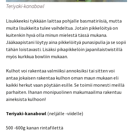
Teriyaki-kanabowl
Lisukkeeksi tykkään laittaa pohjalle basmatiriisiä, mutta
muita lisukkeita tulee vaihdeltua. Jotain pikkelöityä on
kuitenkin hyvä olla minun mielestä tässä mukana.
Jääkaapistani löytyy aina pikkelöityä punasipulia ja se sopii
tähän loistavasti. Lisäksi pikapikkelöin japanilaistwistillä
myös kurkkua bowliin mukaan.
Kulhot voi rakentaa valmiiksi annoksiksi tai sitten voi
antaa jokaisen rakentaa kulhon oman maun mukaan eli
kaikki herkut vaan pöytään esille. Se toimii monesti meillä
parhaiten. Ihanan monipuolinen makumaailma rakentuu
aineksista kulhoon!
Teriyaki-kanabowl
(neljälle -viidelle)
500 -600g kanan rintafilettä