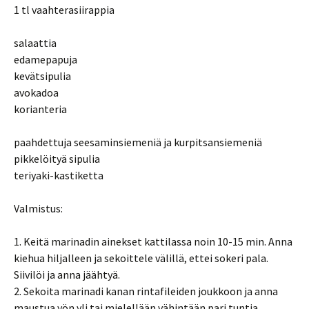
1 tl vaahterasiirappia
salaattia
edamepapuja
kevätsipulia
avokadoa
korianteria
paahdettuja seesaminsiemeniä ja kurpitsansiemeniä
pikkelöityä sipulia
teriyaki-kastiketta
Valmistus:
1. Keitä marinadin ainekset kattilassa noin 10-15 min. Anna
kiehua hiljalleen ja sekoittele välillä, ettei sokeri pala.
Siivilöi ja anna jäähtyä.
2. Sekoita marinadi kanan rintafileiden joukkoon ja anna
maustua yön yli tai mielellään vähintään pari tuntia.