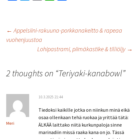
ce
wi
m
h
h
b
tt
ai
at
ar
o
er
l
sA
e
Artikkelien
←
Appelsiini-rakuuna-porkkanakeitto & rapeaa
o
p
vuohenjuustoa
k
p
Lohipastrami, piimäkastike & tilliöljy
→
selaus
2 thoughts on “
Teriyaki-kanabowl
”
10.3.2025 21:44
Tiedoksi kaikille jotka on niinkun minä eikä
osaa ollenkaan tehä ruokaa ja yrittää tätä:
Meri
ÄLKÄÄ laittako niitä kurkunpaloja sinne
marinadiin missä raaka kana on jo. Tässä