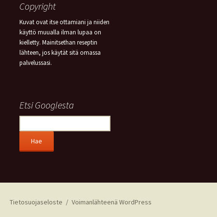
Copyright
Kuvat ovat itse ottamiani ja niiden
käyttö muualla ilman lupaa on
kielletty. Mainitsethan reseptin
lähteen, jos käytät sitä omassa
palvelussasi.
Etsi Googlesta
Tietosuojaseloste
Voimanlähteenä WordPress