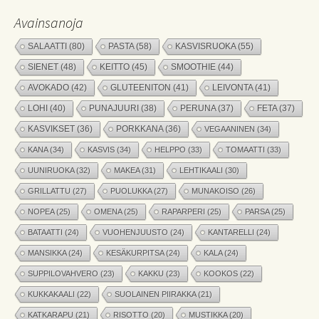
Avainsanoja
SALAATTI
(80)
PASTA
(58)
KASVISRUOKA
(55)
SIENET
(48)
KEITTO
(45)
SMOOTHIE
(44)
AVOKADO
(42)
GLUTEENITON
(41)
LEIVONTA
(41)
LOHI
(40)
PUNAJUURI
(38)
PERUNA
(37)
FETA
(37)
KASVIKSET
(36)
PORKKANA
(36)
VEGAANINEN
(34)
KANA
(34)
KASVIS
(34)
HELPPO
(33)
TOMAATTI
(33)
UUNIRUOKA
(32)
MAKEA
(31)
LEHTIKAALI
(30)
GRILLATTU
(27)
PUOLUKKA
(27)
MUNAKOISO
(26)
NOPEA
(25)
OMENA
(25)
RAPARPERI
(25)
PARSA
(25)
BATAATTI
(24)
VUOHENJUUSTO
(24)
KANTARELLI
(24)
MANSIKKA
(24)
KESÄKURPITSA
(24)
KALA
(24)
SUPPILOVAHVERO
(23)
KAKKU
(23)
KOOKOS
(22)
KUKKAKAALI
(22)
SUOLAINEN PIIRAKKA
(21)
KATKARAPU
(21)
RISOTTO
(20)
MUSTIKKA
(20)