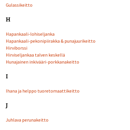
Gulassikeitto
H
Hapankaali-lohiseljanka
Hapankaali-pekonipiirakka & punajuurikeitto
Hirviborssi
Hirviseljankaa talven keskellä
Hunajainen inkivääri-porkkanakeitto
I
Ihana ja helppo tuoretomaattikeitto
J
Juhlava perunakeitto