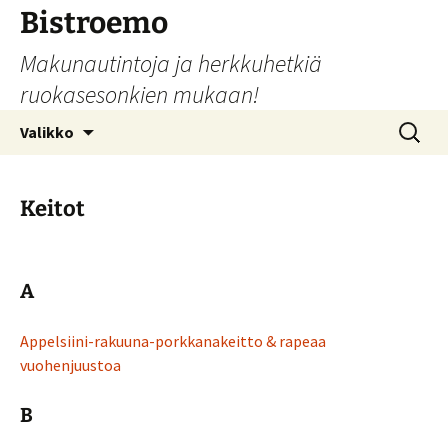
Siirry
Bistroemo
sisältöön
Makunautintoja ja herkkuhetkiä
ruokasesonkien mukaan!
Haku:
Valikko
Keitot
A
Appelsiini-rakuuna-porkkanakeitto & rapeaa
vuohenjuustoa
B