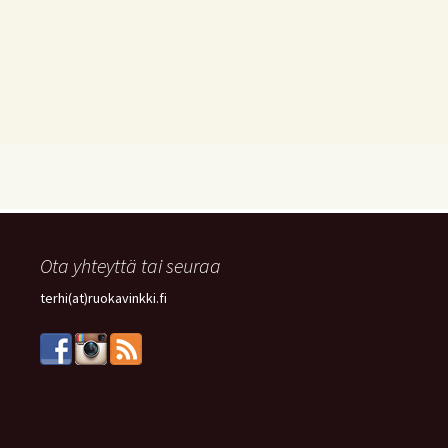
Ota yhteyttä tai seuraa
terhi(at)ruokavinkki.fi