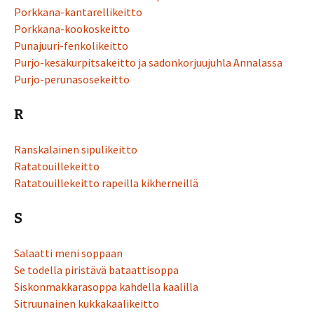
Porkkana-kantarellikeitto
Porkkana-kookoskeitto
Punajuuri-fenkolikeitto
Purjo-kesäkurpitsakeitto ja sadonkorjuujuhla Annalassa
Purjo-perunasosekeitto
R
Ranskalainen sipulikeitto
Ratatouillekeitto
Ratatouillekeitto rapeilla kikherneillä
S
Salaatti meni soppaan
Se todella piristävä bataattisoppa
Siskonmakkarasoppa kahdella kaalilla
Sitruunainen kukkakaalikeitto