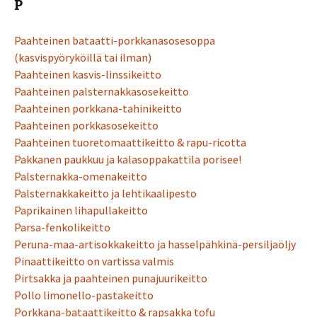
P
Paahteinen bataatti-porkkanasosesoppa
(kasvispyöryköillä tai ilman)
Paahteinen kasvis-linssikeitto
Paahteinen palsternakkasosekeitto
Paahteinen porkkana-tahinikeitto
Paahteinen porkkasosekeitto
Paahteinen tuoretomaattikeitto & rapu-ricotta
Pakkanen paukkuu ja kalasoppakattila porisee!
Palsternakka-omenakeitto
Palsternakkakeitto ja lehtikaalipesto
Paprikainen lihapullakeitto
Parsa-fenkolikeitto
Peruna-maa-artisokkakeitto ja hasselpähkinä-persiljaöljy
Pinaattikeitto on vartissa valmis
Pirtsakka ja paahteinen punajuurikeitto
Pollo limonello-pastakeitto
Porkkana-bataattikeitto & rapsakka tofu