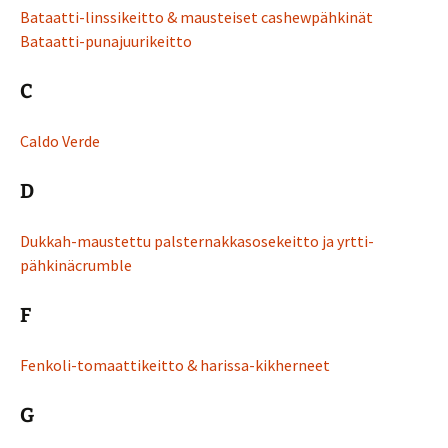
Bataatti-linssikeitto & mausteiset cashewpähkinät
Bataatti-punajuurikeitto
C
Caldo Verde
D
Dukkah-maustettu palsternakkasosekeitto ja yrtti-
pähkinäcrumble
F
Fenkoli-tomaattikeitto & harissa-kikherneet
G