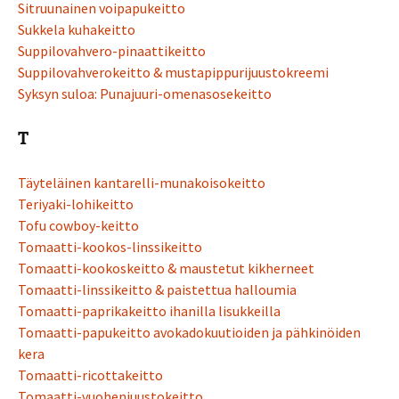
Sitruunainen voipapukeitto
Sukkela kuhakeitto
Suppilovahvero-pinaattikeitto
Suppilovahverokeitto & mustapippurijuustokreemi
Syksyn suloa: Punajuuri-omenasosekeitto
T
Täyteläinen kantarelli-munakoisokeitto
Teriyaki-lohikeitto
Tofu cowboy-keitto
Tomaatti-kookos-linssikeitto
Tomaatti-kookoskeitto & maustetut kikherneet
Tomaatti-linssikeitto & paistettua halloumia
Tomaatti-paprikakeitto ihanilla lisukkeilla
Tomaatti-papukeitto avokadokuutioiden ja pähkinöiden
kera
Tomaatti-ricottakeitto
Tomaatti-vuohenjuustokeitto