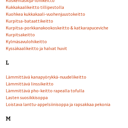
Koskenlaskija-lohikeitto
Kukkakaalikeitto tillipestolla
Kuohkea kukkakaali-vuohenjuustokeitto
Kurpitsa-bataattikeitto
Kurpitsa-porkkanakookoskeitto & katkarapuceviche
Kurpitsakeitto
Kylmäsavulohikeitto
Kyssäkaalikeitto ja halvat huvit
L
Lämmittävä kanapyörykkä-nuudelikeitto
Lämmittävä linssikeitto
Lämmittävä pho-keitto rapealla tofulla
Lasten suosikkisoppa
Loistava lanttu-appelsiinisoppa ja rapsakkaa pekonia
M