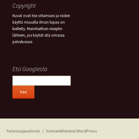
Copyright
Kuvat ovat itse ottamiani ja niiden
käyttö muualla ilman lupaa on
kielletty. Mainitsethan reseptin
lähteen, jos käytät sitä omassa
palvelussasi.
Etsi Googlesta
Tietosuojaseloste
Voimanlähteenä WordPress