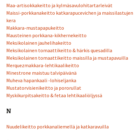
Maa-artisokkakeitto ja kylmäsavulohitartarleivät
Maissi-porkkanakeitto katkarapucevichen ja maissilastujen
kera
Makkara-mustapapukeitto
Mausteinen porkkana-kikhernekeitto
Meksikolainen jauhelihakeitto
Meksikolainen tomaattikeitto & härkis quesadilla
Meksikolainen tomaattikeitto maissilla ja mustapavuilla
Merquezmakkara-lehtikaalikeitto
Minestrone maistuu talvipäivänä
Muheva hapankaali -lohiseljanka
Mustatorvisienikeitto ja pororullat
Myskikurpitsakeitto & fetaa lehtikaaliöljyssä
N
Nuudelikeitto porkkanaliemellä ja katkaravuilla