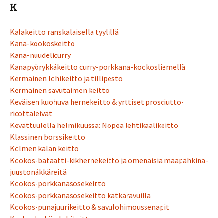
K
Kalakeitto ranskalaisella tyylillä
Kana-kookoskeitto
Kana-nuudelicurry
Kanapyörykkäkeitto curry-porkkana-kookosliemellä
Kermainen lohikeitto ja tillipesto
Kermainen savutaimen keitto
Keväisen kuohuva hernekeitto & yrttiset prosciutto-
ricottaleivät
Kevättuulella helmikuussa: Nopea lehtikaalikeitto
Klassinen borssikeitto
Kolmen kalan keitto
Kookos-bataatti-kikhernekeitto ja omenaisia maapähkinä-
juustonäkkäreitä
Kookos-porkkanasosekeitto
Kookos-porkkanasosekeitto katkaravuilla
Kookos-punajuurikeitto & savulohimoussenapit