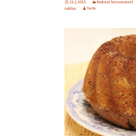
23.2.2015
Makeat leivonnaiset
suklaa
Terhi
Jälkiruokia
Juomia
Kalaruokia
Kasvisherkku
Keitot
Liharuokia
Lintu
Lisukkeet
Makeat leivo