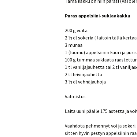
Tämä kakku on niin paras! (Vai ol
Paras appelsiini-suklaakakku
200 g voita
2 ½ dl sokeria ( laitoin tällä kertaa 
3 munaa
1 (luomu) appelsiinin kuori ja pur
100 g tummaa suklaata raastettu
1 tl vaniljajauhetta tai 2 tl vanilj
2 tl leivinjauhetta
3 ½ dl vehnäjauhoja
Valmistus:
Laita uuni päälle 175 astetta ja v
Vaahdota pehmennyt voi ja sokeri. 
sitten hyvin pestyn appelsiinin ra