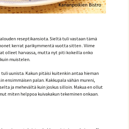
talouden reseptikansiota. Sieltä tuli vastaan tämä
 monet kerrat parikymmentä vuotta sitten . Viime
t olleet harvassa, mutta nyt piti kokeilla onko
 kuin muistelen.
tuli uunista. Kakun pitäisi kuitenkin antaa hieman
vonnaiset
kasin ensimmäisen palan. Kakkupala vähän mureni,
elta ja mehevältä kuin joskus silloin. Makua en ollut
anut miten helppoa kuivakakun tekeminen onkaan.