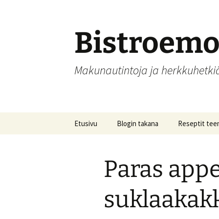
Siirry
sisältöön
Bistroem
Makunautintoja ja herkkuhetk
Etusivu
Blogin takana
Reseptit tee
Aamupalat
Paras appe
Alkupalat
Hedelmät, hill
suklaakak
säilöntä
Joulu