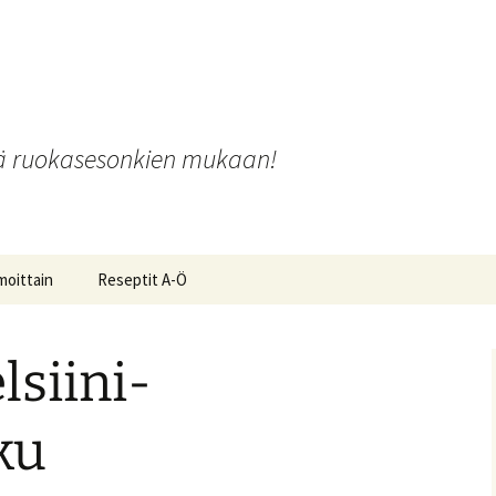
o
iä ruokasesonkien mukaan!
moittain
Reseptit A-Ö
lsiini-
ot ja
ku