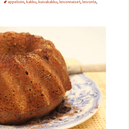
appelsiini
,
kakku
,
kuivakakku
,
leivonnaiset
,
leivonta
,
ja
nnaiset