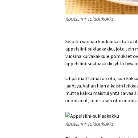
Munakkaat
Pastat
Appelsiini-suklaakakku
Pizzat
Selailin vanhaa kouluaikaista koti
Risotot
appelsiini-suklaakakku, jota tein
vuosina kuivakakkuleipomukset ova
Salaatit
appelsiini-suklaakakku yhtä hyvää
Sienet
Olipa malttamaton olo, kun kakku 
Suolaiset lei
jäähtyä. Vähän liian aikaisin leik
mutta kakku maistui yhtä taivaallis
unohtanut, mutta sen olin unoht
Appelsiini-suklaakakku