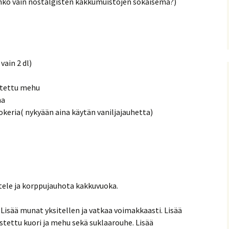
enko vain nostalgisten kakkumuistojen sokaisema?)
vain 2 dl)
istettu mehu
na
asokeria( nykyään aina käytän vaniljajauhetta)
oitele ja korppujauhota kakkuvuoka.
Lisää munat yksitellen ja vatkaa voimakkaasti. Lisää
astettu kuori ja mehu sekä suklaarouhe. Lisää