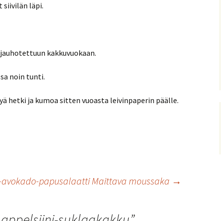
siivilän läpi.
pujauhotettuun kakkuvuokaan.
sa noin tunti.
ä hetki ja kumoa sitten vuoasta leivinpaperin päälle.
-avokado-papusalaatti
Maittava moussaka
→
 appelsiini-suklaakakku
”