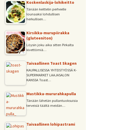
Koskenlaskija-lohikeitto
Tänään keittelin perheelle
lounaaksi lohdullisen
herkullisen…
Kirsikka-murupiirakka
(gluteeniton)
Löysin joku aika sitten Pirkalta
kivettömiä…
Taivaallinen Toast Skagen
KAUPALLISESSA YHTEISTYÖSSÄ K-
SUPERMARKET LAAJASALON
KANSSA Toast…
Mustikka-mururahkapulla
Tänään lähetän pullantuoksuisia
terveisiä täältä meidän…
Taivaallinen lohipastrami