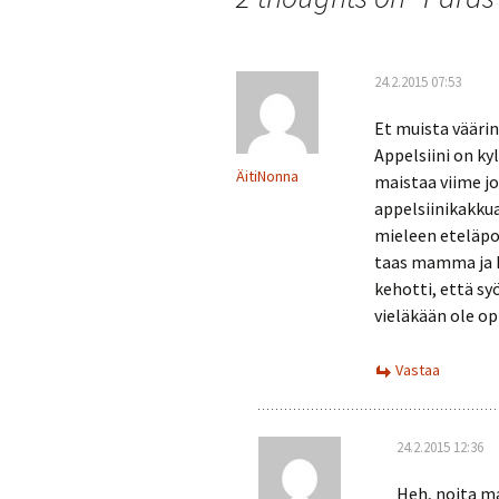
24.2.2015 07:53
Et muista väärin
Appelsiini on ky
ÄitiNonna
maistaa viime jo
appelsiinikakkua
mieleen eteläpo
taas mamma ja 
kehotti, että sy
vieläkään ole op
Vastaa
24.2.2015 12:36
Heh, noita m