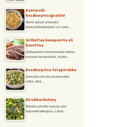
Kantarelli-
kesäkurpitsagratiini
Viime syksyn pienestä
kantarellisaaliistani on vielä…
Grillattua kuvepaistia eli
bavettea
Grillasimme ensimmäistä kertaa
mureaa kuvepaistia, mutta…
Kesäkurpitsa-fetapiirakka
Aamulla tuli niin kaatamalla
vettä, että…
Kirsikkachutney
Meidän pihalla kasvaa yksi
hapankirsikkapuu. Lähes…