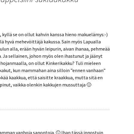
, kyllä se on ollut kahvin kanssa hieno makuelämys:-)
llä hyvä mehevöittäjä kakussa. Sain myös Lapualla
ulun alla, erään hyvän leipurin, aivan ihanaa, pehmeää
. Ja sellainen, johon myös olen ihastunut ja jäänyt
hojanmaalla, on ollut Kinkerikakku? Tuli mieleen
kakut, kun mammahan aina silloin ”ennen vanhaan”
ökää kaakkua, että saisitte kraakkua, mutta sitä en
pinut, vaikka olenkin kakkujen mussuttaja 🙂
amman vanhoja sanontoja. 🙂 Ihan tässä innostuin