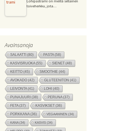
Lohipastrami on meillä sellainen
toiveherkku, jota…
Avainsanoja
SALAATTI
(80)
PASTA
(58)
KASVISRUOKA
(55)
SIENET
(48)
KEITTO
(45)
SMOOTHIE
(44)
AVOKADO
(42)
GLUTEENITON
(41)
LEIVONTA
(41)
LOHI
(40)
PUNAJUURI
(38)
PERUNA
(37)
FETA
(37)
KASVIKSET
(36)
PORKKANA
(36)
VEGAANINEN
(34)
KANA
(34)
KASVIS
(34)