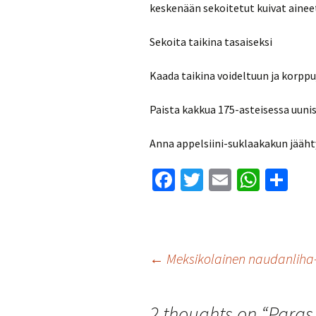
keskenään sekoitetut kuivat aineet 
Sekoita taikina tasaiseksi
Kaada taikina voideltuun ja korp
Paista kakkua 175-asteisessa uunis
Anna appelsiini-suklaakakun jäähty
Fa
T
E
W
S
ce
wi
m
h
h
b
tt
ai
at
ar
o
er
l
sA
e
Artikkelien
←
Meksikolainen naudanliha
o
p
k
p
selaus
2 thoughts on “
Paras