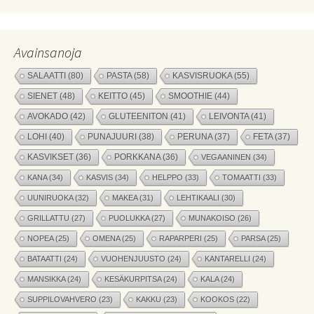
Avainsanoja
SALAATTI
(80)
PASTA
(58)
KASVISRUOKA
(55)
SIENET
(48)
KEITTO
(45)
SMOOTHIE
(44)
AVOKADO
(42)
GLUTEENITON
(41)
LEIVONTA
(41)
LOHI
(40)
PUNAJUURI
(38)
PERUNA
(37)
FETA
(37)
KASVIKSET
(36)
PORKKANA
(36)
VEGAANINEN
(34)
KANA
(34)
KASVIS
(34)
HELPPO
(33)
TOMAATTI
(33)
UUNIRUOKA
(32)
MAKEA
(31)
LEHTIKAALI
(30)
GRILLATTU
(27)
PUOLUKKA
(27)
MUNAKOISO
(26)
NOPEA
(25)
OMENA
(25)
RAPARPERI
(25)
PARSA
(25)
BATAATTI
(24)
VUOHENJUUSTO
(24)
KANTARELLI
(24)
MANSIKKA
(24)
KESÄKURPITSA
(24)
KALA
(24)
SUPPILOVAHVERO
(23)
KAKKU
(23)
KOOKOS
(22)