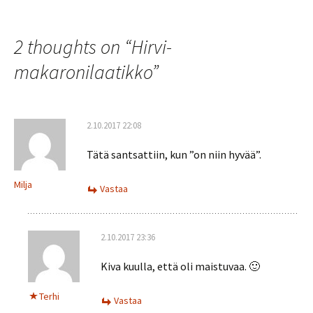
k
p
selaus
2 thoughts on “
Hirvi-
makaronilaatikko
”
2.10.2017 22:08
Tätä santsattiin, kun ”on niin hyvää”.
Milja
Vastaa
2.10.2017 23:36
Kiva kuulla, että oli maistuvaa. 🙂
Terhi
Vastaa