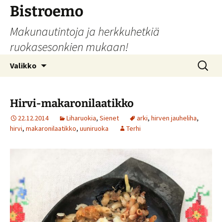
Siirry
Bistroemo
sisältöön
Makunautintoja ja herkkuhetkiä
ruokasesonkien mukaan!
Haku:
Valikko
Hirvi-makaronilaatikko
22.12.2014
Liharuokia
,
Sienet
arki
,
hirven jauheliha
,
hirvi
,
makaronilaatikko
,
uuniruoka
Terhi