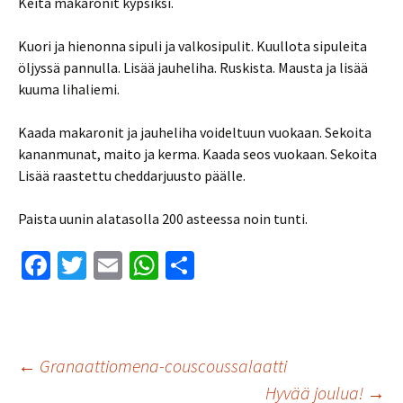
Keitä makaronit kypsiksi.
Kuori ja hienonna sipuli ja valkosipulit. Kuullota sipuleita
öljyssä pannulla. Lisää jauheliha. Ruskista. Mausta ja lisää
kuuma lihaliemi.
Kaada makaronit ja jauheliha voideltuun vuokaan. Sekoita
kananmunat, maito ja kerma. Kaada seos vuokaan. Sekoita
Lisää raastettu cheddarjuusto päälle.
Paista uunin alatasolla 200 asteessa noin tunti.
Fa
T
E
W
S
ce
wi
m
h
h
b
tt
ai
at
ar
o
er
l
sA
e
Artikkelien
←
Granaattiomena-couscoussalaatti
o
p
Hyvää joulua!
→