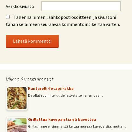
Verkkosivusto
Tallenna nimeni, sähköpostiosoitteeni ja sivustoni
tähän selaimeen seuraavaa kommentointikertaa varten.
Viikon Suosituimmat
Kantarelli-fetapiirakka
En ollut suunnitellut sienestystä sen enempää…
Grillattua kuvepaistia eli bavettea
Grillasimme ensimmäistä kertaa mureaa kuvepaistia, mutta…