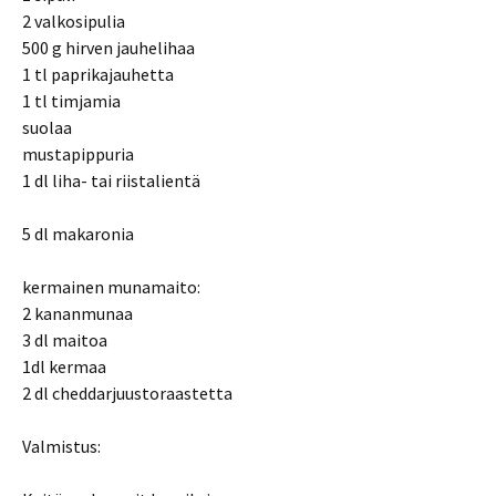
2 valkosipulia
500 g hirven jauhelihaa
1 tl paprikajauhetta
1 tl timjamia
suolaa
mustapippuria
1 dl liha- tai riistalientä
5 dl makaronia
kermainen munamaito:
2 kananmunaa
3 dl maitoa
1dl kermaa
2 dl cheddarjuustoraastetta
Valmistus: