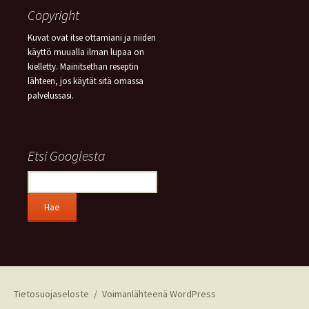
Copyright
Kuvat ovat itse ottamiani ja niiden
käyttö muualla ilman lupaa on
kielletty. Mainitsethan reseptin
lähteen, jos käytät sitä omassa
palvelussasi.
Etsi Googlesta
Tietosuojaseloste
Voimanlähteenä WordPress