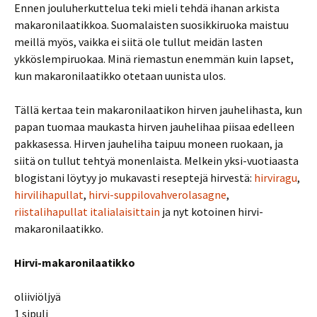
Ennen jouluherkuttelua teki mieli tehdä ihanan arkista
makaronilaatikkoa. Suomalaisten suosikkiruoka maistuu
meillä myös, vaikka ei siitä ole tullut meidän lasten
ykköslempiruokaa. Minä riemastun enemmän kuin lapset,
kun makaronilaatikko otetaan uunista ulos.
Tällä kertaa tein makaronilaatikon hirven jauhelihasta, kun
papan tuomaa maukasta hirven jauhelihaa piisaa edelleen
pakkasessa. Hirven jauheliha taipuu moneen ruokaan, ja
siitä on tullut tehtyä monenlaista. Melkein yksi-vuotiaasta
blogistani löytyy jo mukavasti reseptejä hirvestä:
hirviragu
,
hirvilihapullat
,
hirvi-suppilovahverolasagne
,
riistalihapullat italialaisittain
ja nyt kotoinen hirvi-
makaronilaatikko.
Hirvi-makaronilaatikko
oliiviöljyä
1 sipuli