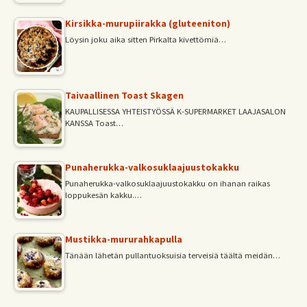
Kirsikka-murupiirakka (gluteeniton)
Löysin joku aika sitten Pirkalta kivettömiä…
Taivaallinen Toast Skagen
KAUPALLISESSA YHTEISTYÖSSÄ K-SUPERMARKET LAAJASALON
KANSSA Toast…
Punaherukka-valkosuklaajuustokakku
Punaherukka-valkosuklaajuustokakku on ihanan raikas
loppukesän kakku.…
Mustikka-mururahkapulla
Tänään lähetän pullantuoksuisia terveisiä täältä meidän…