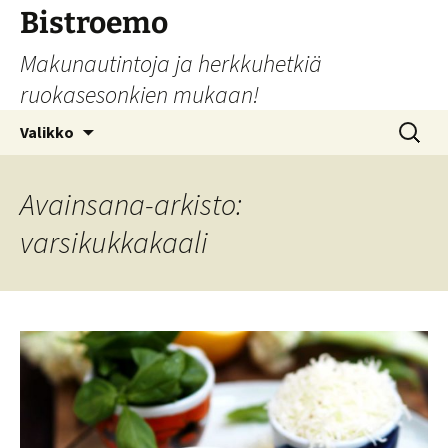
Siirry
Bistroemo
sisältöön
Makunautintoja ja herkkuhetkiä
ruokasesonkien mukaan!
Haku:
Valikko
Avainsana-arkisto:
varsikukkakaali