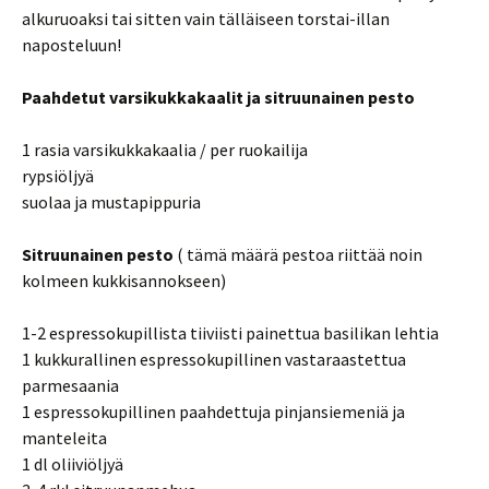
alkuruoaksi tai sitten vain tälläiseen torstai-illan
naposteluun!
Paahdetut varsikukkakaalit ja sitruunainen pesto
1 rasia varsikukkakaalia / per ruokailija
rypsiöljyä
suolaa ja mustapippuria
Sitruunainen pesto
( tämä määrä pestoa riittää noin
kolmeen kukkisannokseen)
1-2 espressokupillista tiiviisti painettua basilikan lehtia
1 kukkurallinen espressokupillinen vastaraastettua
parmesaania
1 espressokupillinen paahdettuja pinjansiemeniä ja
manteleita
1 dl oliiviöljyä