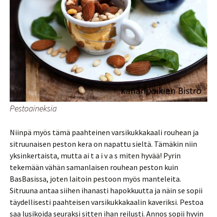
Pestoaineksia
Niinpä myös tämä paahteinen varsikukkakaali rouhean ja
sitruunaisen peston kera on napattu sieltä. Tämäkin niin
yksinkertaista, mutta ai t a i v a s miten hyvää! Pyrin
tekemään vähän samanlaisen rouhean peston kuin
BasBasissa, joten laitoin pestoon myös manteleita.
Sitruuna antaa siihen ihanasti hapokkuutta ja näin se sopii
täydellisesti paahteisen varsikukkakaalin kaveriksi. Pestoa
saa lusikoida seuraksi sitten ihan reilusti. Annos sopii hyvin