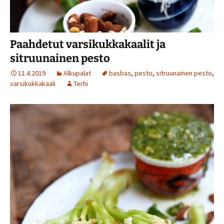
Paahdetut varsikukkakaalit ja
sitruunainen pesto
11.4.2019
Alkupalat
basbas
,
pesto
,
sitruunainen pesto
,
varsikukkakaali
Terhi