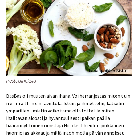
Pestoaineksia
BasBas oli muuten aivan ihana. Voi herranjestas miten t u n
n e l m a l l i n e n ravintola. Istuin ja ihmettelin, katselin
ympärilleni, mietin voiko tämä olla totta! Ja miten
ihailtavan aidosti ja hyväntuulisesti paikan päällä
häärännyt toinen omistaja Nicolas Thieulon joukkoinen
huomioi asiakkaat ja millä intohimolla päivän annokset