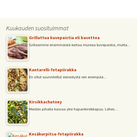
b
tt
ai
at
ar
o
er
l
sA
e
o
p
Kuukauden suosituimmat
k
p
Grillattua kuvepaistia eli bavettea
Grillasimme ensimmäistä kertaa mureaa kuvepaistia, mutta…
Kantarelli-fetapiirakka
En ollut suunnitellut sienestystä sen enempää…
Kirsikkachutney
Meidän pihalla kasvaa yksi hapankirsikkapuu. Lähes…
Kesäkurpitsa-fetapiirakka