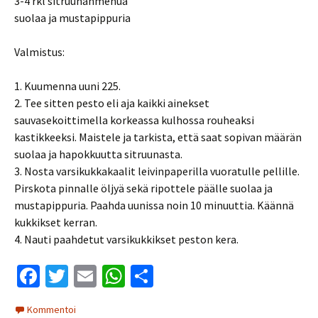
3-4 rkl sitruunanmehua
suolaa ja mustapippuria
Valmistus:
1. Kuumenna uuni 225.
2. Tee sitten pesto eli aja kaikki ainekset
sauvasekoittimella korkeassa kulhossa rouheaksi
kastikkeeksi. Maistele ja tarkista, että saat sopivan määrän
suolaa ja hapokkuutta sitruunasta.
3. Nosta varsikukkakaalit leivinpaperilla vuoratulle pellille.
Pirskota pinnalle öljyä sekä ripottele päälle suolaa ja
mustapippuria. Paahda uunissa noin 10 minuuttia. Käännä
kukkikset kerran.
4. Nauti paahdetut varsikukkikset peston kera.
Fa
T
E
W
S
ce
wi
m
h
h
Kommentoi