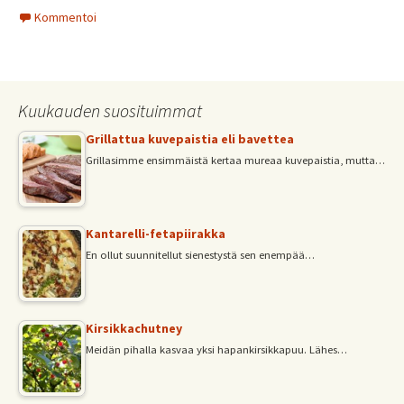
ce
wi
m
h
h
Kommentoi
b
tt
ai
at
ar
o
er
l
sA
e
o
p
Kuukauden suosituimmat
k
p
Grillattua kuvepaistia eli bavettea
Grillasimme ensimmäistä kertaa mureaa kuvepaistia, mutta…
Kantarelli-fetapiirakka
En ollut suunnitellut sienestystä sen enempää…
Kirsikkachutney
Meidän pihalla kasvaa yksi hapankirsikkapuu. Lähes…