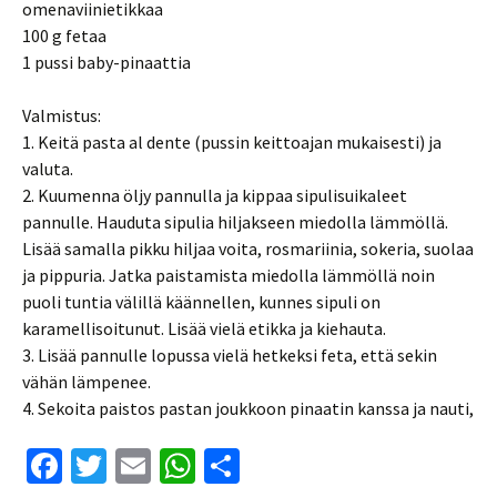
omenaviinietikkaa
100 g fetaa
1 pussi baby-pinaattia
Valmistus:
1. Keitä pasta al dente (pussin keittoajan mukaisesti) ja
valuta.
2. Kuumenna öljy pannulla ja kippaa sipulisuikaleet
pannulle. Hauduta sipulia hiljakseen miedolla lämmöllä.
Lisää samalla pikku hiljaa voita, rosmariinia, sokeria, suolaa
ja pippuria. Jatka paistamista miedolla lämmöllä noin
puoli tuntia välillä käännellen, kunnes sipuli on
karamellisoitunut. Lisää vielä etikka ja kiehauta.
3. Lisää pannulle lopussa vielä hetkeksi feta, että sekin
vähän lämpenee.
4. Sekoita paistos pastan joukkoon pinaatin kanssa ja nauti,
Fa
T
E
W
S