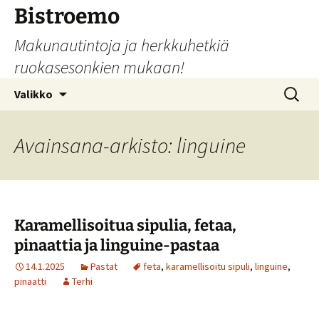
Siirry
Bistroemo
sisältöön
Makunautintoja ja herkkuhetkiä
ruokasesonkien mukaan!
Haku:
Valikko
Avainsana-arkisto: linguine
Karamellisoitua sipulia, fetaa,
pinaattia ja linguine-pastaa
14.1.2025
Pastat
feta
,
karamellisoitu sipuli
,
linguine
,
pinaatti
Terhi