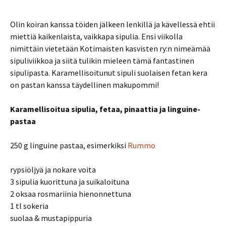
Olin koiran kanssa töiden jälkeen lenkillä ja kävellessä ehtii
miettiä kaikenlaista, vaikkapa sipulia. Ensi viikolla
nimittäin vietetään Kotimaisten kasvisten ry:n nimeämää
sipuliviikkoa ja siitä tulikin mieleen tämä fantastinen
sipulipasta. Karamellisoitunut sipuli suolaisen fetan kera
on pastan kanssa täydellinen makupommi!
Karamellisoitua sipulia, fetaa, pinaattia ja linguine-
pastaa
250 g linguine pastaa, esimerkiksi
Rummo
rypsiöljyä ja nokare voita
3 sipulia kuorittuna ja suikaloituna
2 oksaa rosmariinia hienonnettuna
1 tl sokeria
suolaa & mustapippuria