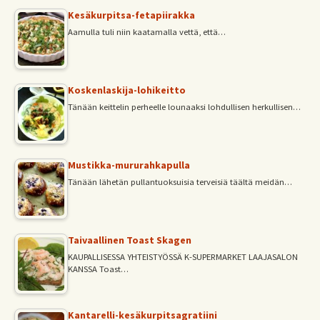
Kesäkurpitsa-fetapiirakka
Aamulla tuli niin kaatamalla vettä, että…
Koskenlaskija-lohikeitto
Tänään keittelin perheelle lounaaksi lohdullisen herkullisen…
Mustikka-mururahkapulla
Tänään lähetän pullantuoksuisia terveisiä täältä meidän…
Taivaallinen Toast Skagen
KAUPALLISESSA YHTEISTYÖSSÄ K-SUPERMARKET LAAJASALON
KANSSA Toast…
Kantarelli-kesäkurpitsagratiini