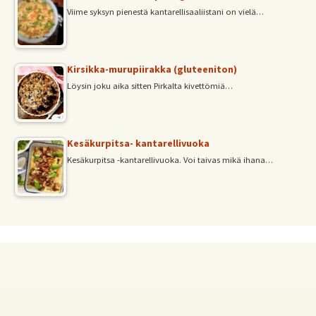
Viime syksyn pienestä kantarellisaaliistani on vielä…
Kirsikka-murupiirakka (gluteeniton)
Löysin joku aika sitten Pirkalta kivettömiä…
Kesäkurpitsa- kantarellivuoka
Kesäkurpitsa -kantarellivuoka. Voi taivas mikä ihana…