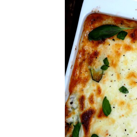
Munakkaat
Pastat
Pizzat
Risotot
Salaatit
Sienet
Suolaiset lei