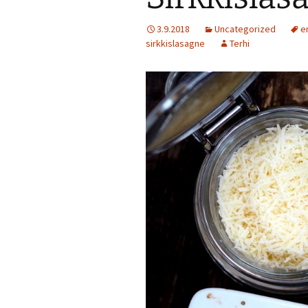
3.9.2018
Uncategorized
e
Jälkiruokia
sirkkislasagne
Terhi
Juomia
Kalaruokia
Kasvisherkku
Keitot
Liharuokia
Lintu
Lisukkeet
Makeat leivo