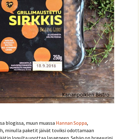
ssa blogissa, muun muassa
Hannan Soppa
,
oh, minulla paketit jäivät toviksi odottamaan
äätin lopulta upottaa lasagneen. Sehän on bravuurini