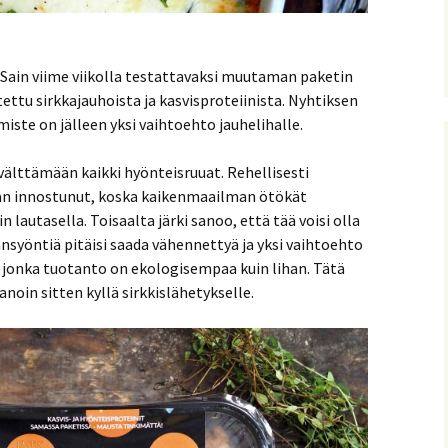
! Sain viime viikolla testattavaksi muutaman paketin
tettu sirkkajauhoista ja kasvisproteiinista. Nyhtiksen
iste on jälleen yksi vaihtoehto jauhelihalle.
älttämään kaikki hyönteisruuat. Rehellisesti
ään innostunut, koska kaikenmaailman ötökät
 lautasella. Toisaalta järki sanoo, että tää voisi olla
ansyöntiä pitäisi saada vähennettyä ja yksi vaihtoehto
 jonka tuotanto on ekologisempaa kuin lihan. Tätä
noin sitten kyllä sirkkislähetykselle.