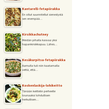
Kantarelli-fetapiirakka
En ollut suunnitellut sienestystä
sen enempää…
Kirsikkachutney
Meidän pihalla kasvaa yksi
hapankirsikkapuu. Lähes…
Kesäkurpitsa-fetapiirakka
Aamulla tuli niin kaatamalla
vettä, että…
Koskenlaskija-lohikeitto
Tänään keittelin perheelle
lounaaksi lohdullisen
herkullisen…