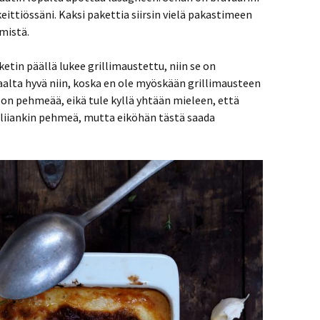
eittiössäni. Kaksi pakettia siirsin vielä pakastimeen
mistä.
etin päällä lukee grillimaustettu, niin se on
alta hyvä niin, koska en ole myöskään grillimausteen
 on pehmeää, eikä tule kyllä yhtään mieleen, että
pa liiankin pehmeä, mutta eiköhän tästä saada