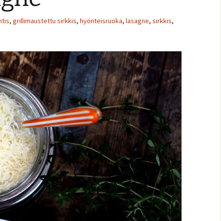
ntis
,
grillimaustettu sirkkis
,
hyönteisruoka
,
lasagne
,
sirkkis
,
ja
nnaiset