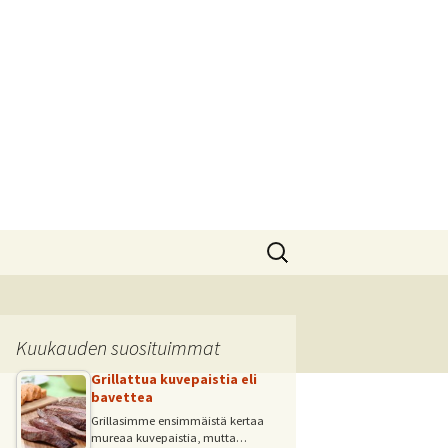
Haku:
Kuukauden suosituimmat
Grillattua kuvepaistia eli
bavettea
Grillasimme ensimmäistä kertaa
mureaa kuvepaistia, mutta…