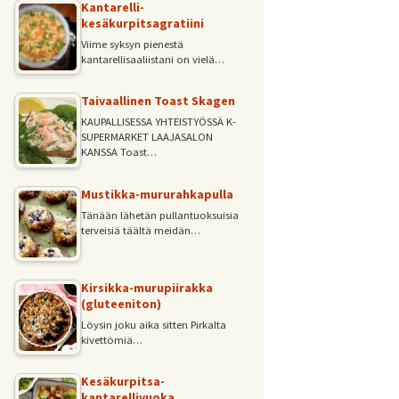
Kantarelli-
kesäkurpitsagratiini
Viime syksyn pienestä
kantarellisaaliistani on vielä…
Taivaallinen Toast Skagen
KAUPALLISESSA YHTEISTYÖSSÄ K-
SUPERMARKET LAAJASALON
KANSSA Toast…
Mustikka-mururahkapulla
Tänään lähetän pullantuoksuisia
terveisiä täältä meidän…
Kirsikka-murupiirakka
(gluteeniton)
Löysin joku aika sitten Pirkalta
kivettömiä…
Kesäkurpitsa-
kantarellivuoka