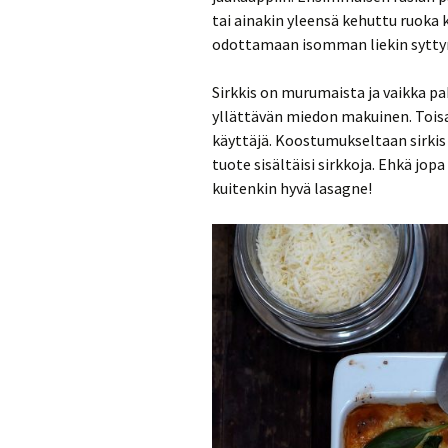
tai ainakin yleensä kehuttu ruoka k
odottamaan isomman liekin sytty
Sirkkis on murumaista ja vaikka pak
yllättävän miedon makuinen. Toisa
käyttäjä. Koostumukseltaan sirkis
tuote sisältäisi sirkkoja. Ehkä jo
kuitenkin hyvä lasagne!