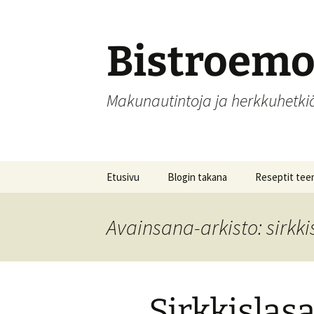
Siirry
sisältöön
Bistroem
Makunautintoja ja herkkuhetk
Etusivu
Blogin takana
Reseptit tee
Aamupalat
Avainsana-arkisto: sirkk
Alkupalat
Hedelmät, hill
säilöntä
Sirkkislas
Joulu