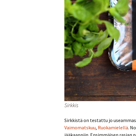
Sirkkis
Sirkkistä on testattu jo useamma
Vaimomatskuu
,
Ruokamielellä
. N
jääkaappiin. Ensimmäisen rasian p