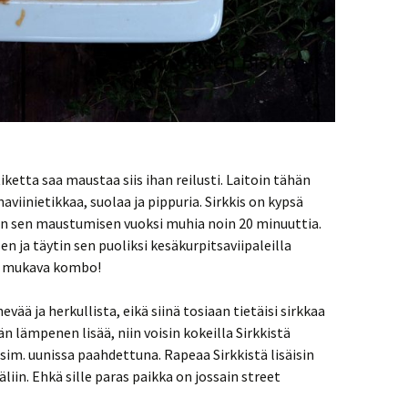
iketta saa maustaa siis ihan reilusti. Laitoin tähän
aviinietikkaa, suolaa ja pippuria. Sirkkis on kypsä
in sen maustumisen vuoksi muhia noin 20 minuuttia.
en ja täytin sen puoliksi kesäkurpitsaviipaleilla
n mukava kombo!
ää ja herkullista, eikä siinä tosiaan tietäisi sirkkaa
n lämpenen lisää, niin voisin kokeilla Sirkkistä
m. uunissa paahdettuna. Rapeaa Sirkkistä lisäisin
äliin. Ehkä sille paras paikka on jossain street