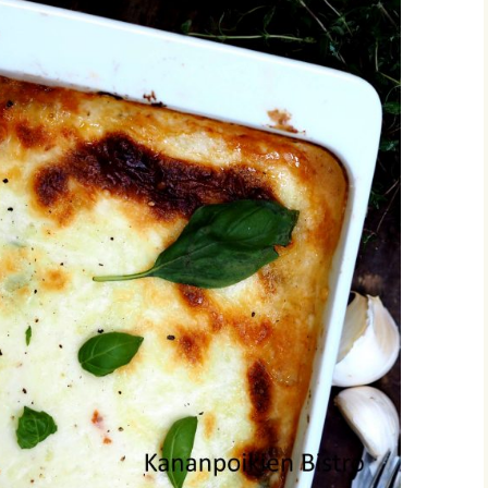
vonnaiset