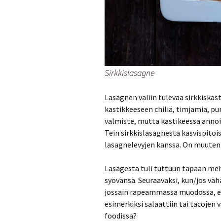
Sirkkislasagne
Lasagnen väliin tulevaa sirkkiskast
kastikkeeseen chiliä, timjamia, pun
valmiste, mutta kastikeessa anno
Tein sirkkislasagnesta kasvispitois
lasagnelevyjen kanssa. On muute
Lasagesta tuli tuttuun tapaan mehev
syövänsä. Seuraavaksi, kun/jos vähä
jossain rapeammassa muodossa, esi
esimerkiksi salaattiin tai tacojen v
foodissa?