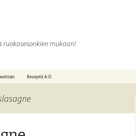
o
iä ruokasesonkien mukaan!
moittain
Reseptit A-Ö
islasagne
ot ja
agne