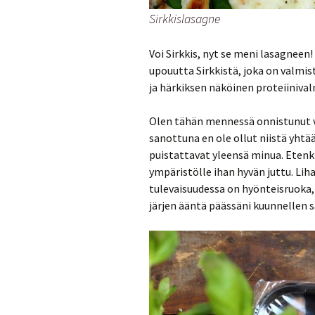
Sirkkislasagne
Voi Sirkkis, nyt se meni lasagneen
upouutta Sirkkistä, joka on valmis
ja härkiksen näköinen proteiinivalm
Olen tähän mennessä onnistunut v
sanottuna en ole ollut niistä yht
puistattavat yleensä minua. Etenkin
ympäristölle ihan hyvän juttu. Lih
tulevaisuudessa on hyönteisruoka,
järjen ääntä päässäni kuunnellen sa