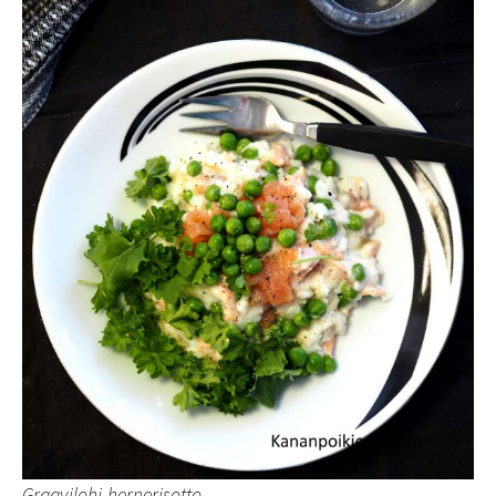
Graavilohi-hernerisotto