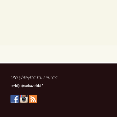
Ota yhteyttä tai seuraa
terhi(at)ruokavinkki.fi