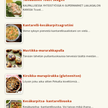
KAUPALLISESSA YHTEISTYÖSSÄ K-SUPERMARKET LAAJASALON
KANSSA Toast…
Kantarelli-kesäkurpitsagratiini
Viime syksyn pienestä kantarellisaaliistani on vielä…
Mustikka-mururahkapulla
Tänään lähetän pullantuoksuisia terveisiä täältä meidän…
Kirsikka-murupiirakka (gluteeniton)
Löysin joku aika sitten Pirkalta kivettömiä…
Kesäkurpitsa- kantarellivuoka
Kesäkurpitsa -kantarellivuoka. Voi taivas mikä ihana…