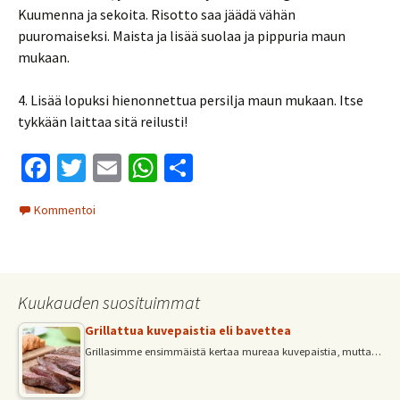
Kuumenna ja sekoita. Risotto saa jäädä vähän
puuromaiseksi. Maista ja lisää suolaa ja pippuria maun
mukaan.
4. Lisää lopuksi hienonnettua persilja maun mukaan. Itse
tykkään laittaa sitä reilusti!
Fa
T
E
W
S
ce
wi
m
h
h
Kommentoi
b
tt
ai
at
ar
o
er
l
sA
e
o
p
Kuukauden suosituimmat
k
p
Grillattua kuvepaistia eli bavettea
Grillasimme ensimmäistä kertaa mureaa kuvepaistia, mutta…