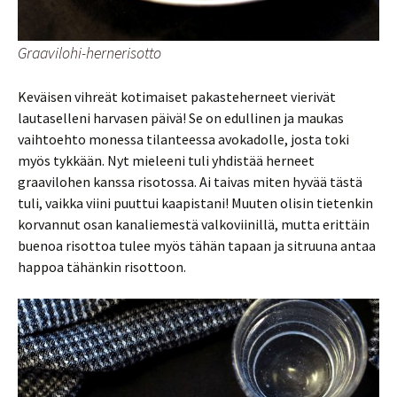
Graavilohi-hernerisotto
Keväisen vihreät kotimaiset pakasteherneet vierivät
lautaselleni harvasen päivä! Se on edullinen ja maukas
vaihtoehto monessa tilanteessa avokadolle, josta toki
myös tykkään. Nyt mieleeni tuli yhdistää herneet
graavilohen kanssa risotossa. Ai taivas miten hyvää tästä
tuli, vaikka viini puuttui kaapistani! Muuten olisin tietenkin
korvannut osan kanaliemestä valkoviinillä, mutta erittäin
buenoa risottoa tulee myös tähän tapaan ja sitruuna antaa
happoa tähänkin risottoon.