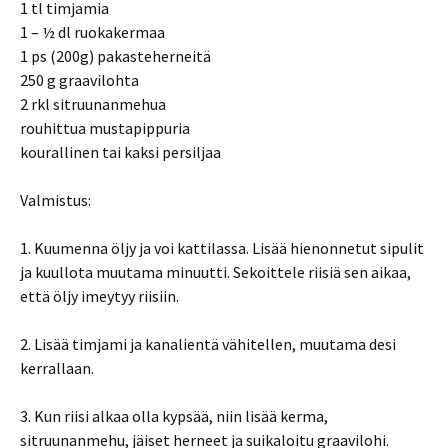
1 tl timjamia
1 – ½ dl ruokakermaa
1 ps (200g) pakasteherneitä
250 g graavilohta
2 rkl sitruunanmehua
rouhittua mustapippuria
kourallinen tai kaksi persiljaa
Valmistus:
1. Kuumenna öljy ja voi kattilassa. Lisää hienonnetut sipulit
ja kuullota muutama minuutti. Sekoittele riisiä sen aikaa,
että öljy imeytyy riisiin.
2. Lisää timjami ja kanalientä vähitellen, muutama desi
kerrallaan.
3. Kun riisi alkaa olla kypsää, niin lisää kerma,
sitruunanmehu, jäiset herneet ja suikaloitu graavilohi.