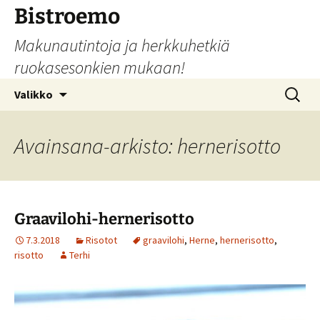
Siirry
Bistroemo
sisältöön
Makunautintoja ja herkkuhetkiä
ruokasesonkien mukaan!
Haku:
Valikko
Avainsana-arkisto: hernerisotto
Graavilohi-hernerisotto
7.3.2018
Risotot
graavilohi
,
Herne
,
hernerisotto
,
risotto
Terhi