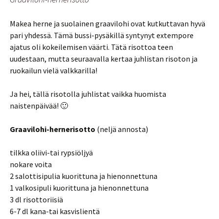
Makea herne ja suolainen graavilohi ovat kutkuttavan hyvä
pari yhdessä. Tämä bussi-pysäkillä syntynyt extempore
ajatus oli kokeilemisen väärti. Tätä risottoa teen
uudestaan, mutta seuraavalla kertaa juhlistan risoton ja
ruokailun vielä valkkarilla!
Ja hei, tällä risotolla juhlistat vaikka huomista
naistenpäivää! 🙂
Graavilohi-hernerisotto
(neljä annosta)
tilkka oliivi-tai rypsiöljyä
nokare voita
2 salottisipulia kuorittuna ja hienonnettuna
1 valkosipuli kuorittuna ja hienonnettuna
3 dl risottoriisiä
6-7 dl kana-tai kasvislientä