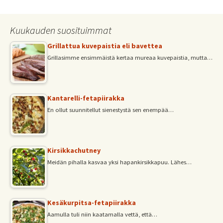
o
er
l
sA
e
o
p
Kuukauden suosituimmat
k
p
Grillattua kuvepaistia eli bavettea
Grillasimme ensimmäistä kertaa mureaa kuvepaistia, mutta…
Kantarelli-fetapiirakka
En ollut suunnitellut sienestystä sen enempää…
Kirsikkachutney
Meidän pihalla kasvaa yksi hapankirsikkapuu. Lähes…
Kesäkurpitsa-fetapiirakka
Aamulla tuli niin kaatamalla vettä, että…