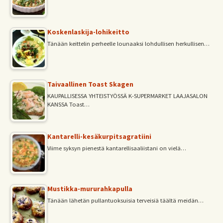
Koskenlaskija-lohikeitto
Tänään keittelin perheelle lounaaksi lohdullisen herkullisen…
Taivaallinen Toast Skagen
KAUPALLISESSA YHTEISTYÖSSÄ K-SUPERMARKET LAAJASALON
KANSSA Toast…
Kantarelli-kesäkurpitsagratiini
Viime syksyn pienestä kantarellisaaliistani on vielä…
Mustikka-mururahkapulla
Tänään lähetän pullantuoksuisia terveisiä täältä meidän…