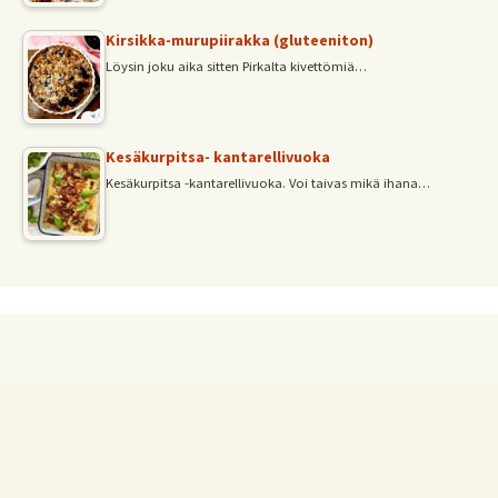
Kirsikka-murupiirakka (gluteeniton)
Löysin joku aika sitten Pirkalta kivettömiä…
Kesäkurpitsa- kantarellivuoka
Kesäkurpitsa -kantarellivuoka. Voi taivas mikä ihana…