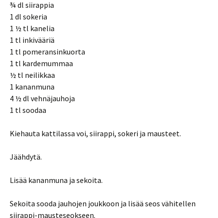
¾ dl siirappia
1 dl sokeria
1 ½ tl kanelia
1 tl inkivääriä
1 tl pomeransinkuorta
1 tl kardemummaa
½ tl neilikkaa
1 kananmuna
4 ½ dl vehnäjauhoja
1 tl soodaa
Kiehauta kattilassa voi, siirappi, sokeri ja mausteet.
Jäähdytä.
Lisää kananmuna ja sekoita.
Sekoita sooda jauhojen joukkoon ja lisää seos vähitellen
siirappi-mausteseokseen.