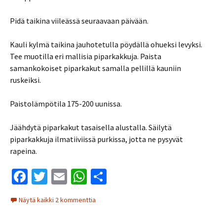
Pidä taikina viileässä seuraavaan päivään.
Kauli kylmä taikina jauhotetulla pöydällä ohueksi levyksi.
Tee muotilla eri mallisia piparkakkuja. Paista
samankokoiset piparkakut samalla pellillä kauniin
ruskeiksi.
Paistolämpötila 175-200 uunissa.
Jäähdytä piparkakut tasaisella alustalla. Säilytä
piparkakkuja ilmatiiviissä purkissa, jotta ne pysyvät
rapeina.
Fa
T
E
W
S
ce
wi
m
h
h
Näytä kaikki 2 kommenttia
b
tt
ai
at
ar