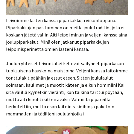
Leivoimme lasten kanssa piparkakkuja viikonloppuna.
Piparkakkujen paistaminen on meillä joulutraditio, jota ei
koskaan jätetä väliin. Äiti leipoi minun ja veljeni kanssa aina
joulupiparkakut. Minä olen jatkanut piparkakkujen
leipomisperinettä omien lasteni kanssa.
Joulun yhteiset leivontahetket ovat säilyneet piparkakun
tuoksuisena hauskoina muistoina. Veljeni kanssa laitoimme
tonttulakit päähän ja essut eteen. Sitten joululaulut
soimaan, kaulimet ja muotit käteen ja eikun hommiin! Kai
sitä välillä kyynelkin vierähti, kun taikina tarttui pöytään,
mutta äiti kiiruhti sitten avuksi. Valmiilla pipareilla
herkuteltiin, mutta osan laitoin rasioihin ja paketoin
mammalleni ja tädilleni joululahjoiksi.