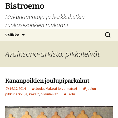
Siirry
Bistroemo
sisältöön
Makunautintoja ja herkkuhetkiä
ruokasesonkien mukaan!
Haku:
Valikko
Avainsana-arkisto: pikkuleivät
Kananpoikien joulupiparkakut
16.12.2014
Joulu
,
Makeat leivonnaiset
joulun
pikkuherkkuja
,
keksit
,
pikkuleivät
Terhi