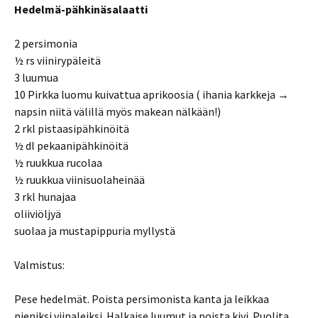
Hedelmä-pähkinäsalaatti
2 persimonia
½ rs viinirypäleitä
3 luumua
10 Pirkka luomu kuivattua aprikoosia ( ihania karkkeja →
napsin niitä välillä myös makean nälkään!)
2 rkl pistaasipähkinöitä
½ dl pekaanipähkinöitä
½ ruukkua rucolaa
½ ruukkua viinisuolaheinää
3 rkl hunajaa
oliiviöljyä
suolaa ja mustapippuria myllystä
Valmistus:
Pese hedelmät. Poista persimonista kanta ja leikkaa
pieniksi viipaleiksi. Halkaise luumut ja poista kivi. Puolita