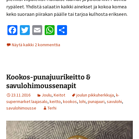
rypäleet. Yhdistä salaatin kaikki ainekset ja kokoa komea
keko suoraan piirakan päälle tai tarjoa kulhosta erikseen.
Fa
T
E
W
S
ce
wi
m
h
h
Näytä kaikki 2 kommenttia
b
tt
ai
at
ar
o
er
l
sA
e
o
p
Kookos-punajuurikeitto &
k
p
savulohimoussenapit
23.11.2016
Joulu
,
Keitot
joulun pikkuherkkuja
,
k-
supermarket laajasalo
,
keitto
,
kookos
,
lohi
,
punajuuri
,
savulohi
,
savulohimousse
Terhi