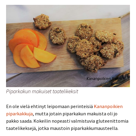
Piparkakun makuiset taatelikeksit
En ole vielä ehtinyt leipomaan perinteisiä
Kananpoikien
piparkakkuja
, mutta jotain piparkakun makuista oli jo
pakko saada. Kokeilin nopeasti valmistuvia gluteenittomia
taatelikeksejä, jotka maustoin piparkakkumausteella.