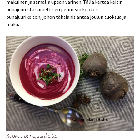
makuinen ja samalla upean värinen. Tällä kertaa keitin
punajuuresta samettisen pehmeän kookos-
punajuurikeiton, johon tähtianis antaa joulun tuoksua ja
makua.
Kookos-punajuurikeitto