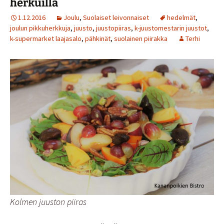
herkuilla
1.12.2016
Joulu
,
Suolaiset leivonnaiset
hedelmät
,
joulun pikkuherkkuja
,
juusto
,
juustopiiras
,
k-juustomestarin juustot
,
k-supermarket laajasalo
,
pähkinät
,
suolainen piirakka
Terhi
Kolmen juuston piiras