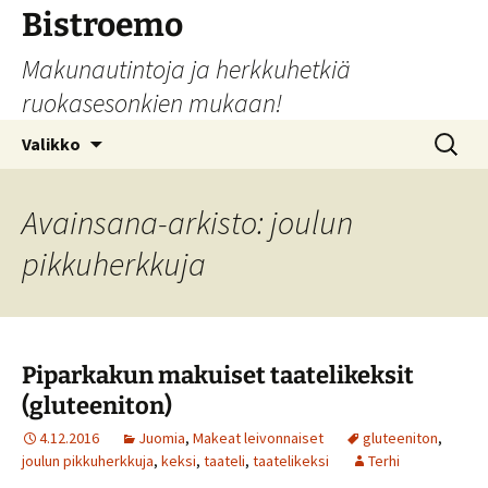
Siirry
Bistroemo
sisältöön
Makunautintoja ja herkkuhetkiä
ruokasesonkien mukaan!
Haku:
Valikko
Avainsana-arkisto: joulun
pikkuherkkuja
Piparkakun makuiset taatelikeksit
(gluteeniton)
4.12.2016
Juomia
,
Makeat leivonnaiset
gluteeniton
,
joulun pikkuherkkuja
,
keksi
,
taateli
,
taatelikeksi
Terhi