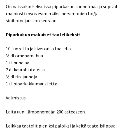
On näissäkin kekseissä piparkakun tunnelmaa ja sopivat
mainiosti myös esimerkiksi persimonien tai/ja
sinihomejuuston seuraan.
Piparkakun makuiset taatelikeksit
10 tuoretta ja kivetöntä taatelia
½ dl omenamehua
1 tl hunajaa
2 dl kaurahiutaleita
½ dl riisijauhoja
1 tl piparkakkumaustetta
Valmistus:
Laita uuni lämpenemään 200 asteeseen.
Leikkaa taatelit pieniksi paloiksi ja keitä taatelisilppua