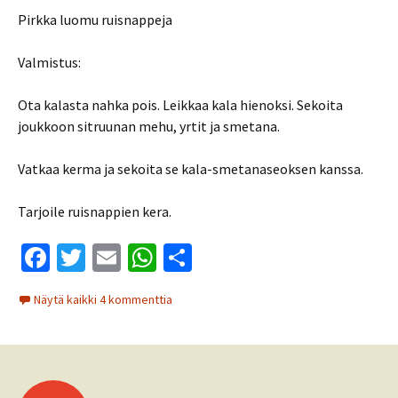
Pirkka luomu ruisnappeja
Valmistus:
Ota kalasta nahka pois. Leikkaa kala hienoksi. Sekoita
joukkoon sitruunan mehu, yrtit ja smetana.
Vatkaa kerma ja sekoita se kala-smetanaseoksen kanssa.
Tarjoile ruisnappien kera.
Fa
T
E
W
S
ce
wi
m
h
h
Näytä kaikki 4 kommenttia
b
tt
ai
at
ar
o
er
l
sA
e
o
p