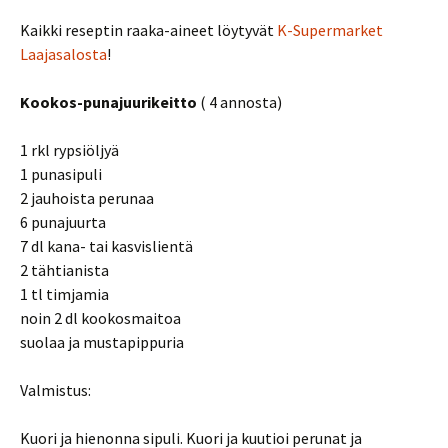
Kaikki reseptin raaka-aineet löytyvät
K-Supermarket
Laajasalosta
!
Kookos-punajuurikeitto
( 4 annosta)
1 rkl rypsiöljyä
1 punasipuli
2 jauhoista perunaa
6 punajuurta
7 dl kana- tai kasvislientä
2 tähtianista
1 tl timjamia
noin 2 dl kookosmaitoa
suolaa ja mustapippuria
Valmistus:
Kuori ja hienonna sipuli. Kuori ja kuutioi perunat ja