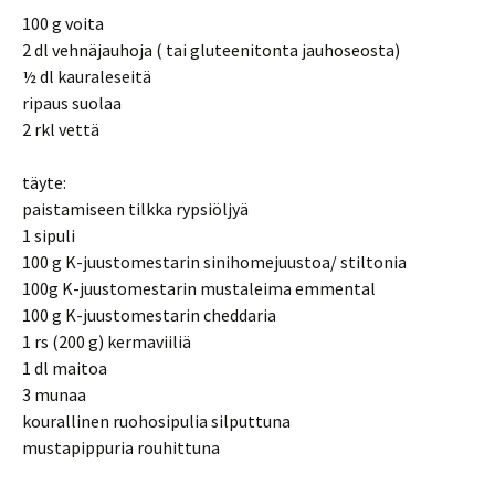
100 g voita
2 dl vehnäjauhoja ( tai gluteenitonta jauhoseosta)
½ dl kauraleseitä
ripaus suolaa
2 rkl vettä
täyte:
paistamiseen tilkka rypsiöljyä
1 sipuli
100 g K-juustomestarin sinihomejuustoa/ stiltonia
100g K-juustomestarin mustaleima emmental
100 g K-juustomestarin cheddaria
1 rs (200 g) kermaviiliä
1 dl maitoa
3 munaa
kourallinen ruohosipulia silputtuna
mustapippuria rouhittuna