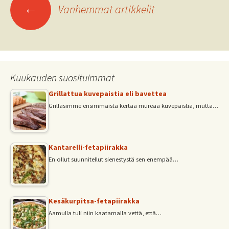
Artikkelien
k
p
←
Vanhemmat artikkelit
selaus
Kuukauden suosituimmat
Grillattua kuvepaistia eli bavettea
Grillasimme ensimmäistä kertaa mureaa kuvepaistia, mutta…
Kantarelli-fetapiirakka
En ollut suunnitellut sienestystä sen enempää…
Kesäkurpitsa-fetapiirakka
Aamulla tuli niin kaatamalla vettä, että…