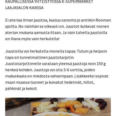
KAUPALLISESSA YHTEISTYÖSSÄ K-SUPERMARKET
LAAJASALON KANSSA
Ei ateriaa ilman juustoa, kuuluu sanonta jo antiikin Rooman
ajoilta. No näinhän se oikeasti on. Juustot kulkevat monen
aterian mukana aamusta iltaan. Ja näin talvella juustoilla
on ihana myös vain herkutella!
Juustoilla voi herkutella monella tapaa. Tutuin ja helpoin
tapa on tunnelmallinen juustotarjotin.
Juustotarjottimelle varataan yleensä juustoja noin 150 g
henkeä kohden. Juustoja voi olla 3-6 sorttia, joiden
makuskaala on miedosta vahvempaan. Lisäkkeeksi sopivat
muun muassa tuoreet ja kuivatut hedelmät, hillot,
pähkinät ja keksit.