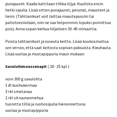
punajuuret. Kaada kattilaan tilkka öljyä. Kuullota ensin
hetki sipulia. Lisää sitten punajuuret, perunat, mausteet ja
liemi. (Tähtianikset voit laittaa maustepussiin tai
palloteesiivilään, niin ne saa helpommin lopuksi poimittua
pois). Anna sopan kiehua hiljalleen 30-40 minuuttia.
Poista tähtianikset ja soseuta keitto. Lisää kookosmaitoa
sen verran, että saat keitosta sopivan paksuista. Kieuhauta.
Lisää suolaa ja mustapippuria maun mukaan.
Savulohimoussenapit
( 20- 25 kpl )
noin 300 g savulohta
1 dl kuohukermaa
3 rkl smetanaa
2 rkl sitruunanmehua
tuoretta tilliä ja ruohosipulia hienonnettuna
suolaa ja mustapippuria