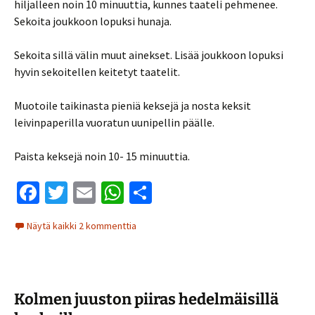
hiljalleen noin 10 minuuttia, kunnes taateli pehmenee.
Sekoita joukkoon lopuksi hunaja.
Sekoita sillä välin muut ainekset. Lisää joukkoon lopuksi
hyvin sekoitellen keitetyt taatelit.
Muotoile taikinasta pieniä keksejä ja nosta keksit
leivinpaperilla vuoratun uunipellin päälle.
Paista keksejä noin 10- 15 minuuttia.
Fa
T
E
W
S
ce
wi
m
h
h
Näytä kaikki 2 kommenttia
b
tt
ai
at
ar
o
er
l
sA
e
o
p
Kolmen juuston piiras hedelmäisillä
k
p