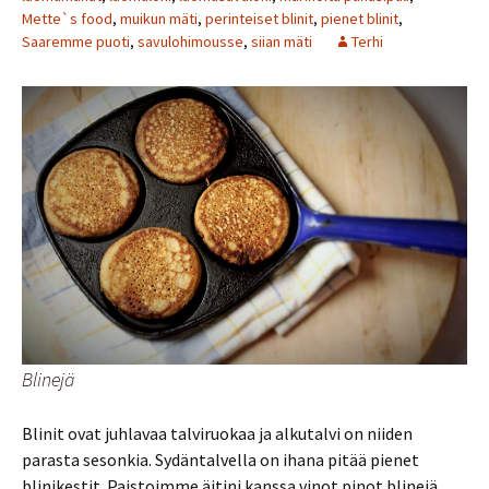
Mette`s food
,
muikun mäti
,
perinteiset blinit
,
pienet blinit
,
Saaremme puoti
,
savulohimousse
,
siian mäti
Terhi
Blinejä
Blinit ovat juhlavaa talviruokaa ja alkutalvi on niiden
parasta sesonkia. Sydäntalvella on ihana pitää pienet
blinikestit. Paistoimme äitini kanssa vinot pinot blinejä.