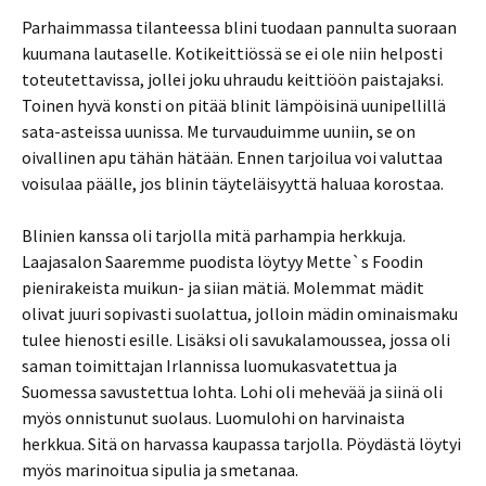
Parhaimmassa tilanteessa blini tuodaan pannulta suoraan
kuumana lautaselle. Kotikeittiössä se ei ole niin helposti
toteutettavissa, jollei joku uhraudu keittiöön paistajaksi.
Toinen hyvä konsti on pitää blinit lämpöisinä uunipellillä
sata-asteissa uunissa. Me turvauduimme uuniin, se on
oivallinen apu tähän hätään. Ennen tarjoilua voi valuttaa
voisulaa päälle, jos blinin täyteläisyyttä haluaa korostaa.
Blinien kanssa oli tarjolla mitä parhampia herkkuja.
Laajasalon Saaremme puodista löytyy Mette`s Foodin
pienirakeista muikun- ja siian mätiä. Molemmat mädit
olivat juuri sopivasti suolattua, jolloin mädin ominaismaku
tulee hienosti esille. Lisäksi oli savukalamoussea, jossa oli
saman toimittajan Irlannissa luomukasvatettua ja
Suomessa savustettua lohta. Lohi oli mehevää ja siinä oli
myös onnistunut suolaus. Luomulohi on harvinaista
herkkua. Sitä on harvassa kaupassa tarjolla. Pöydästä löytyi
myös marinoitua sipulia ja smetanaa.