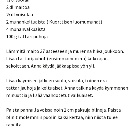
2 dl maitoa
½ dl voisulaa
2 munankeltuaista ( Kuorttisen luomumunat)
4 munanvalkuaista
100 g tattarijauhoja
Lämmitä maito 37 asteeseen ja murenna hiiva joukkoon.
Lisää tattarijauhot (ensimmäinen erä) koko ajan
sekoittaen. Anna käydä jääkaapissa yön yli.
Lisää käymisen jälkeen suola, voisula, toinen erä
tattarijauhoja ja keltuaiset. Anna taikina käydä kymmenen
minuuttia ja lisää vaahdotetut valkuaiset.
Paista pannulla voissa noin 1 cm paksuja blinejä. Paista
blinit molemmin puolin kaksi kertaa, niin niistä tulee
rapeita.