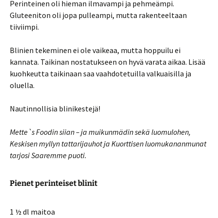
Perinteinen oli hieman ilmavampi ja pehmeämpi.
Gluteeniton oli jopa pulleampi, mutta rakenteeltaan
tiiviimpi.
Blinien tekeminen ei ole vaikeaa, mutta hoppuilu ei
kannata. Taikinan nostatukseen on hyvä varata aikaa. Lisää
kuohkeutta taikinaan saa vaahdotetuilla valkuaisilla ja
oluella.
Nautinnollisia blinikestejä!
Mette`s Foodin siian – ja muikunmädin sekä luomulohen,
Keskisen myllyn tattarijauhot ja Kuorttisen luomukananmunat
tarjosi Saaremme puoti.
Pienet perinteiset blinit
1 ½ dl maitoa