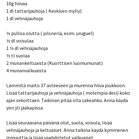
10g hiivaa
1 dl tattarijauhoja
( Keskisen mylly)
1 dl vehnäjauhoja
½ pulloa olutta ( pilsneriä, esim. uruguel)
½ dl voisulaa
1 ½ dl vehnäjauhoja
½ tl suolaa
2 munankeltuaista
(Kuorttisen luomumunat)
4 munanvalkuaista
Lämmitä maito 37 asteeseen ja murenna hiiva joukkoon.
Lisää tattarijauhoja ja vehnäjauhoja ( molempia desi) koko
ajan sekoittaen. Taikinan pitää olla sakeahko. Anna käydä
yön yli jääkapissa.
Lisää seuraavana päivänä olut, suola, voisula, lisää
vehnäjauhoja ja keltuaiset. Anna taikina käydä kymmenen
minuuttia ja lisää vaahdotetut valkuaiset.