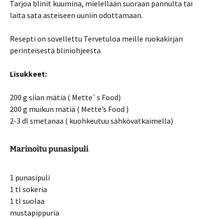
Tarjoa blinit kuumina, mielellään suoraan pannulta tai
laita sata asteiseen uuniin odottamaan.
Resepti on sovellettu Tervetuloa meille ruokakirjan
perinteisestä bliniohjeesta
Lisukkeet:
200 g siian mätiä ( Mette`s Food)
200 g muikun mätiä ( Mette’s Food )
2-3 dl smetanaa ( kuohkeutuu sähkövatkaimella)
Marinoitu punasipuli
1 punasipuli
1 tl sokeria
1 tl suolaa
mustapippuria