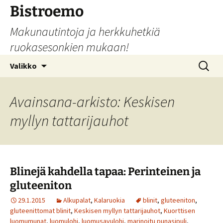
Siirry
Bistroemo
sisältöön
Makunautintoja ja herkkuhetkiä
ruokasesonkien mukaan!
Haku:
Valikko
Avainsana-arkisto: Keskisen
myllyn tattarijauhot
Blinejä kahdella tapaa: Perinteinen ja
gluteeniton
29.1.2015
Alkupalat
,
Kalaruokia
blinit
,
gluteeniton
,
gluteenittomat blinit
,
Keskisen myllyn tattarijauhot
,
Kuorttisen
luomumunat
,
luomulohi
,
luomusavulohi
,
marinoitu punasipuli
,