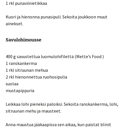
1 rkl punaviinietikkaa
Kuori ja hienonna punasipuli. Sekoita joukkoon muut
ainekset.
Savulohimousse
400 g savustettua luomulohifilettä (Mette’s Food )
1 ranskankerma
1 rkl sitruunan mehua
2 rkl hienonnettua ruohosipulia
suolaa
mustapippuria
Leikkaa lohi pieneksi paloiksi. Sekoita ranskankerma, lohi,
sitruunan mehu ja mausteet.
Anna maustua jääkaapissa sen aikaa, kun paistat blinit