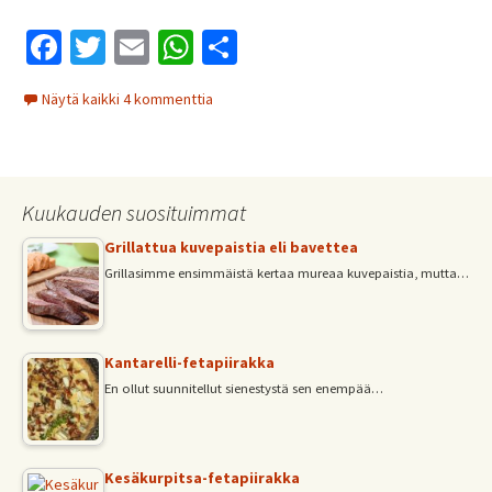
Fa
T
E
W
S
ce
wi
m
h
h
Näytä kaikki 4 kommenttia
b
tt
ai
at
ar
o
er
l
sA
e
o
p
Kuukauden suosituimmat
k
p
Grillattua kuvepaistia eli bavettea
Grillasimme ensimmäistä kertaa mureaa kuvepaistia, mutta…
Kantarelli-fetapiirakka
En ollut suunnitellut sienestystä sen enempää…
Kesäkurpitsa-fetapiirakka