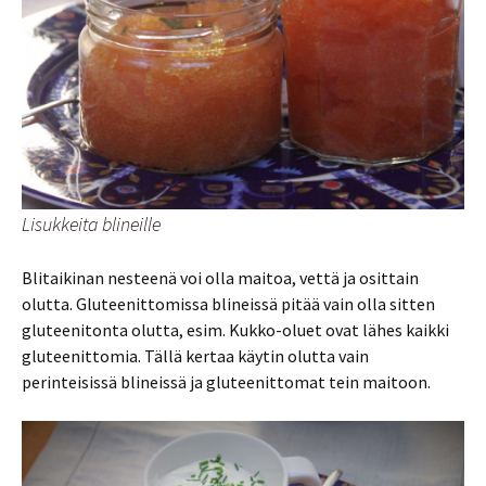
Lisukkeita blineille
Blitaikinan nesteenä voi olla maitoa, vettä ja osittain
olutta. Gluteenittomissa blineissä pitää vain olla sitten
gluteenitonta olutta, esim. Kukko-oluet ovat lähes kaikki
gluteenittomia. Tällä kertaa käytin olutta vain
perinteisissä blineissä ja gluteenittomat tein maitoon.