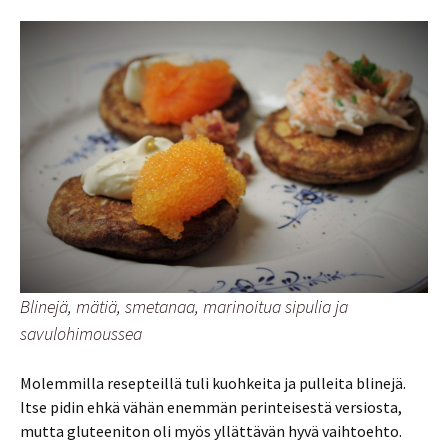
Blinejä, mätiä, smetanaa, marinoitua sipulia ja
savulohimoussea
Molemmilla resepteillä tuli kuohkeita ja pulleita blinejä.
Itse pidin ehkä vähän enemmän perinteisestä versiosta,
mutta gluteeniton oli myös yllättävän hyvä vaihtoehto.