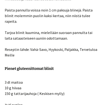
Paista pannulla voissa noin 1 cm paksuja blinejä. Paista
blinit molemmin puolin kaksi kertaa, niin niistä tulee
rapeita.
Tarjoa blinit kuumina, mielellään suoraan pannulta tai
laita sataasteiseen uuniin odottamaan.
Reseptin lähde: Vahä-Savo, Hyykoski, Paljakka, Tervetuloa
Meille
Pienet gluteenittomat blinit
3 dl maitoa
10 g hiivaa
150 g tattarijauhoja ( Keskisen mylly)
½ tl suolaa