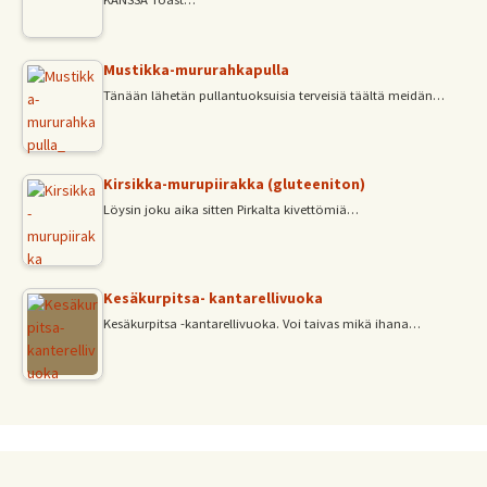
Mustikka-mururahkapulla
Tänään lähetän pullantuoksuisia terveisiä täältä meidän…
Kirsikka-murupiirakka (gluteeniton)
Löysin joku aika sitten Pirkalta kivettömiä…
Kesäkurpitsa- kantarellivuoka
Kesäkurpitsa -kantarellivuoka. Voi taivas mikä ihana…