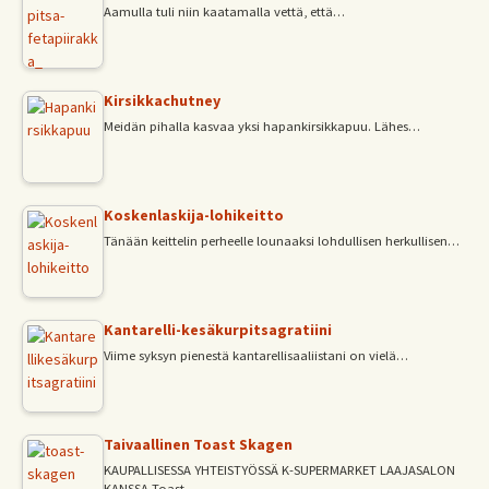
Aamulla tuli niin kaatamalla vettä, että…
Kirsikkachutney
Meidän pihalla kasvaa yksi hapankirsikkapuu. Lähes…
Koskenlaskija-lohikeitto
Tänään keittelin perheelle lounaaksi lohdullisen herkullisen…
Kantarelli-kesäkurpitsagratiini
Viime syksyn pienestä kantarellisaaliistani on vielä…
Taivaallinen Toast Skagen
KAUPALLISESSA YHTEISTYÖSSÄ K-SUPERMARKET LAAJASALON
KANSSA Toast…