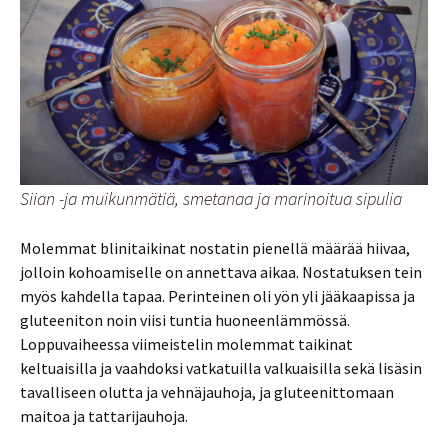
Siian -ja muikunmätiä, smetanaa ja marinoitua sipulia
Molemmat blinitaikinat nostatin pienellä määrää hiivaa,
jolloin kohoamiselle on annettava aikaa. Nostatuksen tein
myös kahdella tapaa. Perinteinen oli yön yli jääkaapissa ja
gluteeniton noin viisi tuntia huoneenlämmössä.
Loppuvaiheessa viimeistelin molemmat taikinat
keltuaisilla ja vaahdoksi vatkatuilla valkuaisilla sekä lisäsin
tavalliseen olutta ja vehnäjauhoja, ja gluteenittomaan
maitoa ja tattarijauhoja.