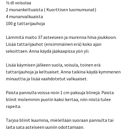
½ dl voisulaa
2 munankeltuaista ( Kuorttisen luomumunat)
4 munanvalkuaista
100 g tattarijauhoja
Lämmitä maito 37 asteeseen ja murenna hiiva joukkoon.
Lisää tattarijauhot (ensimmäinen erä) koko ajan
sekoittaen. Anna käydä jääkaapissa yön yli.
Lisää käymisen jälkeen suola, voisula, toinen erä
tattarijauhoja ja keltuaiset. Anna taikina käydä kymmenen
minuuttia ja lisää vaahdotetut valkuaiset.
Paista pannulla voissa noin 1 cm paksuja blinejä. Paista
blinit molemmin puolin kaksi kertaa, niin niistä tulee
rapeita.
Tarjoa blinit kuumina, mielellään suoraan pannulta tai
laita sata asteiseen uuniin odottamaan.