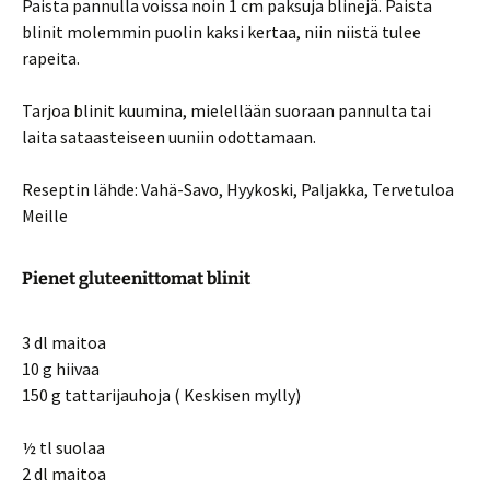
Paista pannulla voissa noin 1 cm paksuja blinejä. Paista
blinit molemmin puolin kaksi kertaa, niin niistä tulee
rapeita.
Tarjoa blinit kuumina, mielellään suoraan pannulta tai
laita sataasteiseen uuniin odottamaan.
Reseptin lähde: Vahä-Savo, Hyykoski, Paljakka, Tervetuloa
Meille
Pienet gluteenittomat blinit
3 dl maitoa
10 g hiivaa
150 g tattarijauhoja ( Keskisen mylly)
½ tl suolaa
2 dl maitoa