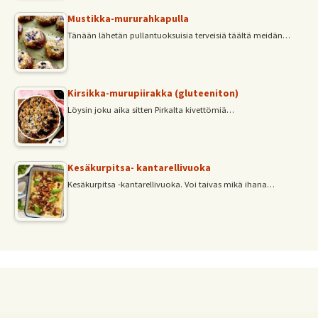
Mustikka-mururahkapulla
Tänään lähetän pullantuoksuisia terveisiä täältä meidän…
Kirsikka-murupiirakka (gluteeniton)
Löysin joku aika sitten Pirkalta kivettömiä…
Kesäkurpitsa- kantarellivuoka
Kesäkurpitsa -kantarellivuoka. Voi taivas mikä ihana…