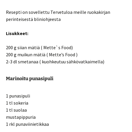
Resepti on sovellettu Tervetuloa meille ruokakirjan
perinteisestä bliniohjeesta
Lisukkeet:
200 g siian mätiä ( Mette`s Food)
200 g muikun mätiä ( Mette’s Food )
2-3 dl smetanaa ( kuohkeutuu sähkövatkaimella)
Marinoitu punasipuli
1 punasipuli
1 tl sokeria
1 tl suolaa
mustapippuria
1 rkl punaviinietikkaa