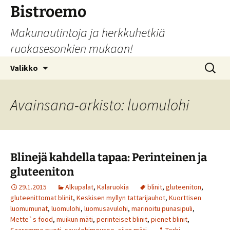
Siirry
Bistroemo
sisältöön
Makunautintoja ja herkkuhetkiä
ruokasesonkien mukaan!
Haku:
Valikko
Avainsana-arkisto: luomulohi
Blinejä kahdella tapaa: Perinteinen ja
gluteeniton
29.1.2015
Alkupalat
,
Kalaruokia
blinit
,
gluteeniton
,
gluteenittomat blinit
,
Keskisen myllyn tattarijauhot
,
Kuorttisen
luomumunat
,
luomulohi
,
luomusavulohi
,
marinoitu punasipuli
,
Mette`s food
,
muikun mäti
,
perinteiset blinit
,
pienet blinit
,