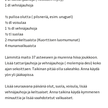
1 dl vehnäjauhoja
½ pulloa olutta ( pilsneriä, esim. uruguel)
½ dl voisulaa
1 ½ dl vehnäjauhoja
½ tl suolaa
2 munankeltuaista
(Kuorttisen luomumunat)
4 munanvalkuaista
Lämmitä maito 37 asteeseen ja murenna hiiva joukkoon.
Lisää tattarijauhoja ja vehnäjauhoja ( molempia desi) koko
ajan sekoittaen. Taikinan pitää olla sakeahko. Anna käydä
yön yli jääkapissa.
Lisää seuraavana päivänä olut, suola, voisula, lisää
vehnäjauhoja ja keltuaiset. Anna taikina käydä kymmenen
minuuttia ja lisää vaahdotetut valkuaiset.