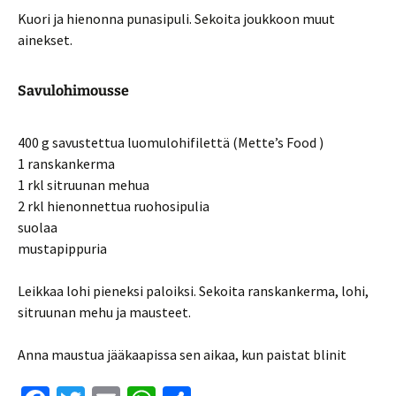
Kuori ja hienonna punasipuli. Sekoita joukkoon muut
ainekset.
Savulohimousse
400 g savustettua luomulohifilettä (Mette’s Food )
1 ranskankerma
1 rkl sitruunan mehua
2 rkl hienonnettua ruohosipulia
suolaa
mustapippuria
Leikkaa lohi pieneksi paloiksi. Sekoita ranskankerma, lohi,
sitruunan mehu ja mausteet.
Anna maustua jääkaapissa sen aikaa, kun paistat blinit