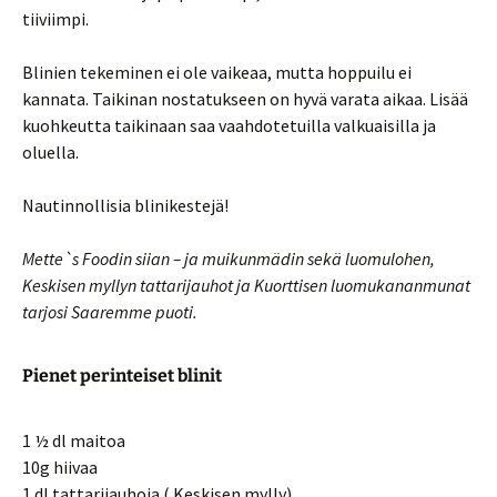
tiiviimpi.
Blinien tekeminen ei ole vaikeaa, mutta hoppuilu ei
kannata. Taikinan nostatukseen on hyvä varata aikaa. Lisää
kuohkeutta taikinaan saa vaahdotetuilla valkuaisilla ja
oluella.
Nautinnollisia blinikestejä!
Mette`s Foodin siian – ja muikunmädin sekä luomulohen,
Keskisen myllyn tattarijauhot ja Kuorttisen luomukananmunat
tarjosi Saaremme puoti.
Pienet perinteiset blinit
1 ½ dl maitoa
10g hiivaa
1 dl tattarijauhoja
( Keskisen mylly)