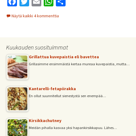
Fa
T
E
W
S
ce
wi
m
h
h
Näytä kaikki 4 kommenttia
b
tt
ai
at
ar
o
er
l
sA
e
o
p
Kuukauden suosituimmat
k
p
Grillattua kuvepaistia eli bavettea
Grillasimme ensimmäistä kertaa mureaa kuvepaistia, mutta…
Kantarelli-fetapiirakka
En ollut suunnitellut sienestystä sen enempää…
Kirsikkachutney
Meidän pihalla kasvaa yksi hapankirsikkapuu. Lähes…