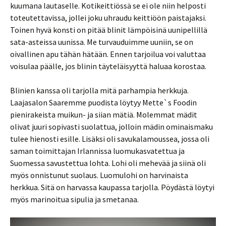
kuumana lautaselle. Kotikeittiössä se ei ole niin helposti
toteutettavissa, jollei joku uhraudu keittiöön paistajaksi.
Toinen hyvä konsti on pitää blinit lämpöisinä uunipellillä
sata-asteissa uunissa. Me turvauduimme uuniin, se on
oivallinen apu tähän hätään. Ennen tarjoilua voi valuttaa
voisulaa päälle, jos blinin täyteläisyyttä haluaa korostaa.
Blinien kanssa oli tarjolla mitä parhampia herkkuja.
Laajasalon Saaremme puodista löytyy Mette`s Foodin
pienirakeista muikun- ja siian mätiä. Molemmat mädit
olivat juuri sopivasti suolattua, jolloin mädin ominaismaku
tulee hienosti esille. Lisäksi oli savukalamoussea, jossa oli
saman toimittajan Irlannissa luomukasvatettua ja
Suomessa savustettua lohta. Lohi oli mehevää ja siinä oli
myös onnistunut suolaus. Luomulohi on harvinaista
herkkua. Sitä on harvassa kaupassa tarjolla. Pöydästä löytyi
myös marinoitua sipulia ja smetanaa.