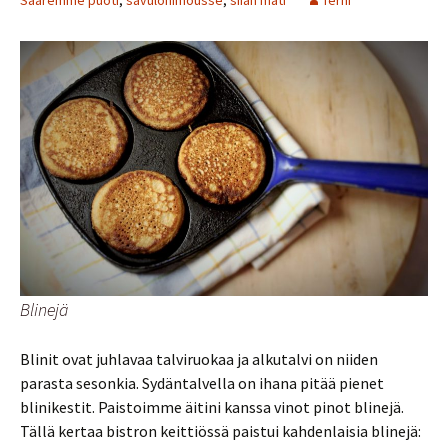
Saaremme puoti
,
savulohimousse
,
siian mäti
Terhi
Blinejä
Blinit ovat juhlavaa talviruokaa ja alkutalvi on niiden
parasta sesonkia. Sydäntalvella on ihana pitää pienet
blinikestit. Paistoimme äitini kanssa vinot pinot blinejä.
Tällä kertaa bistron keittiössä paistui kahdenlaisia blinejä: