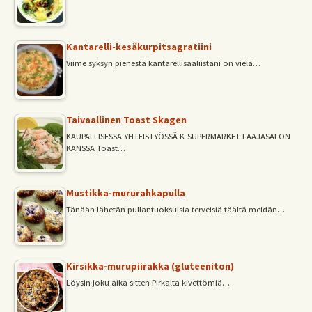
Kantarelli-kesäkurpitsagratiini
Viime syksyn pienestä kantarellisaaliistani on vielä…
Taivaallinen Toast Skagen
KAUPALLISESSA YHTEISTYÖSSÄ K-SUPERMARKET LAAJASALON
KANSSA Toast…
Mustikka-mururahkapulla
Tänään lähetän pullantuoksuisia terveisiä täältä meidän…
Kirsikka-murupiirakka (gluteeniton)
Löysin joku aika sitten Pirkalta kivettömiä…