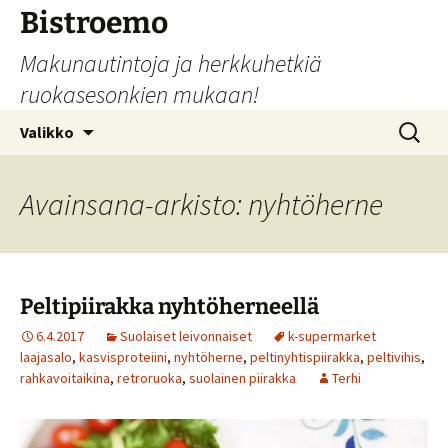
Siirry
Bistroemo
sisältöön
Makunautintoja ja herkkuhetkiä
ruokasesonkien mukaan!
Haku:
Valikko
Avainsana-arkisto: nyhtöherne
Peltipiirakka nyhtöherneellä
6.4.2017
Suolaiset leivonnaiset
k-supermarket
laajasalo
,
kasvisproteiini
,
nyhtöherne
,
peltinyhtispiirakka
,
peltivihis
,
rahkavoitaikina
,
retroruoka
,
suolainen piirakka
Terhi