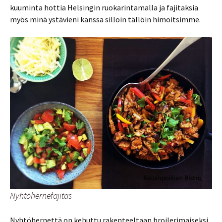
kuuminta hottia Helsingin ruokarintamalla ja fajitaksia
myös minä ystävieni kanssa silloin tällöin himoitsimme.
Nyhtöhernefajitas
Nyhtöhernettä on kehuttu rakenteeltaan broilerimaiseksi