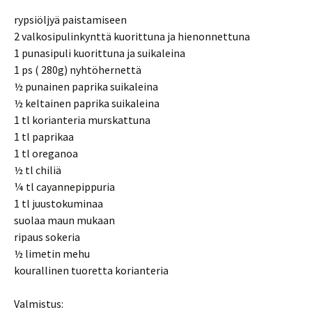
rypsiöljyä paistamiseen
2 valkosipulinkynttä kuorittuna ja hienonnettuna
1 punasipuli kuorittuna ja suikaleina
1 ps ( 280g) nyhtöhernettä
½ punainen paprika suikaleina
½ keltainen paprika suikaleina
1 tl korianteria murskattuna
1 tl paprikaa
1 tl oreganoa
½ tl chiliä
¼ tl cayannepippuria
1 tl juustokuminaa
suolaa maun mukaan
ripaus sokeria
½ limetin mehu
kourallinen tuoretta korianteria
Valmistus: