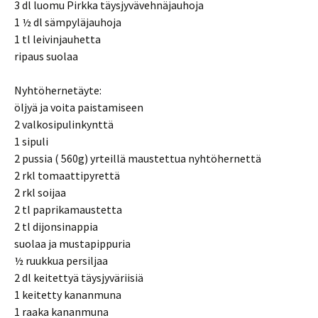
3 dl luomu Pirkka täysjyvävehnäjauhoja
1 ½ dl sämpyläjauhoja
1 tl leivinjauhetta
ripaus suolaa
Nyhtöhernetäyte:
öljyä ja voita paistamiseen
2 valkosipulinkynttä
1 sipuli
2 pussia ( 560g) yrteillä maustettua nyhtöhernettä
2 rkl tomaattipyrettä
2 rkl soijaa
2 tl paprikamaustetta
2 tl dijonsinappia
suolaa ja mustapippuria
½ ruukkua persiljaa
2 dl keitettyä täysjyväriisiä
1 keitetty kananmuna
1 raaka kananmuna