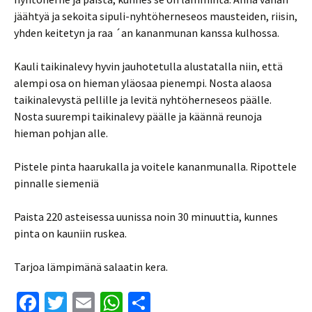
jäähtyä ja sekoita sipuli-nyhtöherneseos mausteiden, riisin,
yhden keitetyn ja raa ´an kananmunan kanssa kulhossa.
Kauli taikinalevy hyvin jauhotetulla alustatalla niin, että
alempi osa on hieman yläosaa pienempi. Nosta alaosa
taikinalevystä pellille ja levitä nyhtöherneseos päälle.
Nosta suurempi taikinalevy päälle ja käännä reunoja
hieman pohjan alle.
Pistele pinta haarukalla ja voitele kananmunalla. Ripottele
pinnalle siemeniä
Paista 220 asteisessa uunissa noin 30 minuuttia, kunnes
pinta on kauniin ruskea.
Tarjoa lämpimänä salaatin kera.
Fa
T
E
W
S