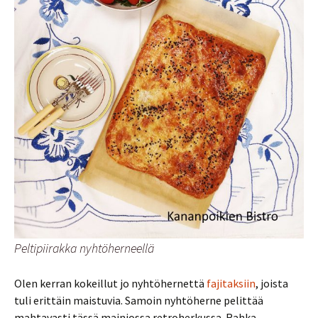
Peltipiirakka nyhtöherneellä
Olen kerran kokeillut jo nyhtöhernettä
fajitaksiin
, joista
tuli erittäin maistuvia. Samoin nyhtöherne pelittää
mahtavasti tässä mainiossa retroherkussa. Rahka-