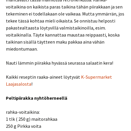
voitaikina on kaikista paras taikina tähän piirakkaan ja sen
tekeminen ei todellakaan ole vaikeaa. Mutta ymmärrän, jos
tekee tässä kohtaa mieli oikaista. Se onnistuu helposti
pakastealtaasta löytyvillä valmistaikinoilla, esim.
voitaikinalla. Täyte kannattaa maustaa reippaasti, koska
taikinan sisällä täytteen maku pakkaa aina vähän
miedontumaan.
Nauti lämmin piirakka hyvässä seurassa salaatin kera!
Kaikki reseptin raaka-aineet löytyvät
K-Supermarket
Laajasalosta
!
Peltipiirakka nyhtöherneellä
rahka-voitaikina:
1 tlk ( 250 g) maitorahkaa
250 g Pirkka voita