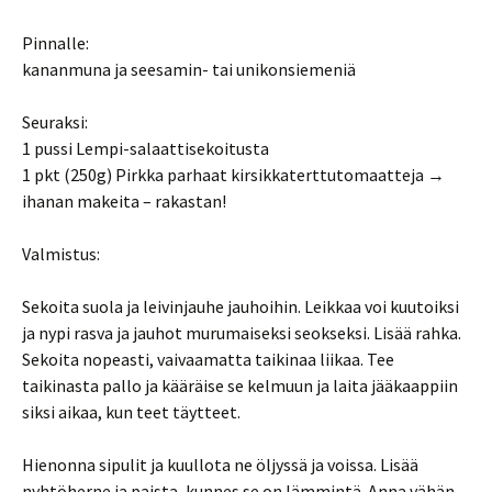
Pinnalle:
kananmuna ja seesamin- tai unikonsiemeniä
Seuraksi:
1 pussi Lempi-salaattisekoitusta
1 pkt (250g) Pirkka parhaat kirsikkaterttutomaatteja →
ihanan makeita – rakastan!
Valmistus:
Sekoita suola ja leivinjauhe jauhoihin. Leikkaa voi kuutoiksi
ja nypi rasva ja jauhot murumaiseksi seokseksi. Lisää rahka.
Sekoita nopeasti, vaivaamatta taikinaa liikaa. Tee
taikinasta pallo ja kääräise se kelmuun ja laita jääkaappiin
siksi aikaa, kun teet täytteet.
Hienonna sipulit ja kuullota ne öljyssä ja voissa. Lisää
nyhtöherne ja paista, kunnes se on lämmintä. Anna vähän