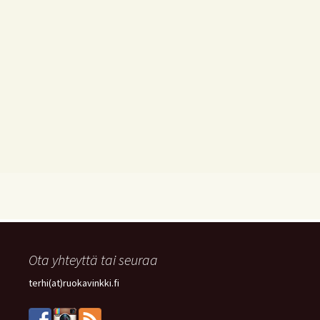
Ota yhteyttä tai seuraa
terhi(at)ruokavinkki.fi