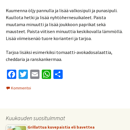
Kuumenna öljy pannulla ja lisää valkosipuli ja punasipuli.
Kuullota hetki ja lisää nyhtöhernesuikaleet. Paista
muutama minuutti ja lisää joukkoon paprikat sekä
mausteet. Paista viitisen minuuttia keskikovalla lämmöllä.
Lisää viimeisenäö tuore korianteri ja tarjoa.
Tarjoa lisäksi esimerkiksi tomaatti-avokadosalaattia,
cheddaria ja ranskankermaa.
Fa
T
E
W
S
ce
wi
m
h
h
Kommentoi
b
tt
ai
at
ar
o
er
l
sA
e
o
p
Kuukauden suosituimmat
k
p
Grillattua kuvepaistia eli bavettea