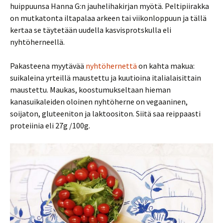
huippuunsa Hanna G:n jauhelihakirjan myötä. Peltipiirakka
on mutkatonta iltapalaa arkeen tai viikonloppuun ja tällä
kertaa se täytetään uudella kasvisprotskulla eli
nyhtöherneellä.
Pakasteena myytävää
nyhtöhernettä
on kahta makua:
suikaleina yrteillä maustettu ja kuutioina italialaisittain
maustettu. Maukas, koostumukseltaan hieman
kanasuikaleiden oloinen nyhtöherne on vegaaninen,
soijaton, gluteeniton ja laktoositon. Siitä saa reippaasti
proteiinia eli 27g /100g.