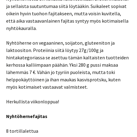
ja sellaista suutuntumaa siitä löytääkin. Suikaleet sopivat
oikein hyvin tuohon fajitakseen, mutta voisin kuvitella,
että aika vastaavanlainen fajitas syntyy myös kotimaisella
nyhtökauralla.
Nyhtöherne on vegaaninen, soijaton, gluteeniton ja
laktoositon. Proteiinia siitä löytyy 27g/100g ja
hintakategoriassa se asettuu tämän kaltaisten tuotteiden
kerhossa kalliimpaan päähän. Yksi 280 g pussi maksaa
lähemmäs 7 €. Vähän jo tyyriin puoleista, mutta toki
helppokäyttöinen ja ihan maukas kasvisprotsku, kuten
myös kotimaiset vastaavat valmisteet.
Herkullista viikonloppua!
Nyhtöhernefajitas
8 tortillalettua