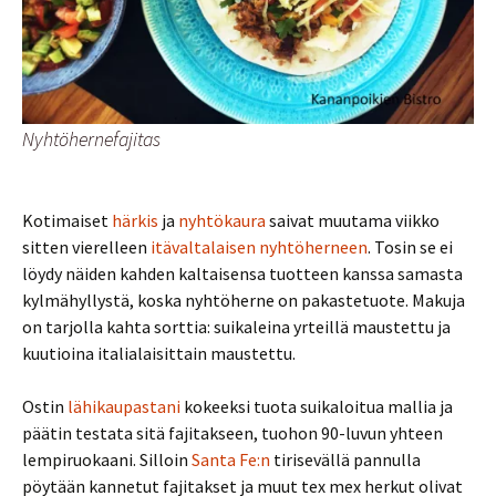
Nyhtöhernefajitas
Kotimaiset
härkis
ja
nyhtökaura
saivat muutama viikko
sitten vierelleen
itävaltalaisen nyhtöherneen
. Tosin se ei
löydy näiden kahden kaltaisensa tuotteen kanssa samasta
kylmähyllystä, koska nyhtöherne on pakastetuote. Makuja
on tarjolla kahta sorttia: suikaleina yrteillä maustettu ja
kuutioina italialaisittain maustettu.
Ostin
lähikaupastani
kokeeksi tuota suikaloitua mallia ja
päätin testata sitä fajitakseen, tuohon 90-luvun yhteen
lempiruokaani. Silloin
Santa Fe:n
tirisevällä pannulla
pöytään kannetut fajitakset ja muut tex mex herkut olivat