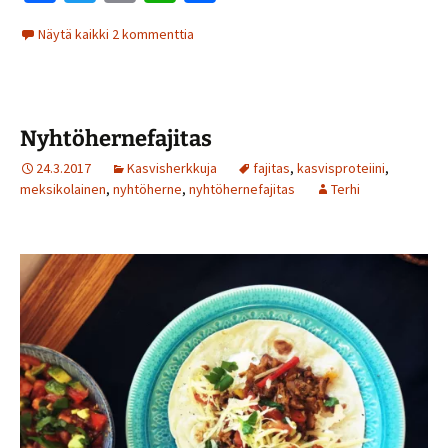
ce
wi
m
h
h
Näytä kaikki 2 kommenttia
b
tt
ai
at
ar
o
er
l
sA
e
o
p
Nyhtöhernefajitas
k
p
24.3.2017
Kasvisherkkuja
fajitas
,
kasvisproteiini
,
meksikolainen
,
nyhtöherne
,
nyhtöhernefajitas
Terhi