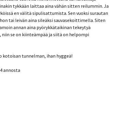
nakin tykkään laittaa aina vähän sitten reilummin. Ja
yköissä en välitä sipulisattumista. Sen vuoksi surautan
on tai leivän aina sileäksi sauvasekoittimella. Siten
moin annan aina pyörykkätaikinan tekeytyä
, niin se on kiinteämpää ja siitä on helpompi
uo kotoisan tunnelman, ihan hyggeä!
4 annosta