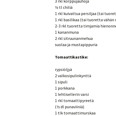
3 rkl korppujauhoja
½ tl chiliä
1 rkl kuivattua persiljaa (tai tuor
1 rkl basilikaa (tai tuoretta vähän
2-3 rkl tuoretta timjamia hienon
1 kananmuna
2 rkl sitruunanmehua
suolaa ja mustapippuria
Tomaattikastike:
rypsiöljyä
2 valkosipulinkynttä
1 sipuli
1 porkkana
1 lehtisellerin varsi
1 rkl tomaattipyreetä
(½ dl punaviiniä)
1 tlk tomaattimurskaa