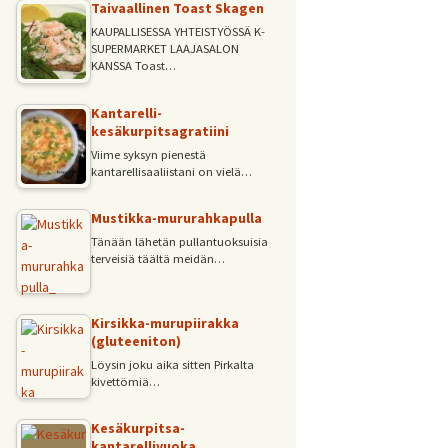
Taivaallinen Toast Skagen
KAUPALLISESSA YHTEISTYÖSSÄ K-
SUPERMARKET LAAJASALON
KANSSA Toast…
Kantarelli-
kesäkurpitsagratiini
Viime syksyn pienestä
kantarellisaaliistani on vielä…
Mustikka-mururahkapulla
Tänään lähetän pullantuoksuisia
terveisiä täältä meidän…
Kirsikka-murupiirakka
(gluteeniton)
Löysin joku aika sitten Pirkalta
kivettömiä…
Kesäkurpitsa-
kantarellivuoka