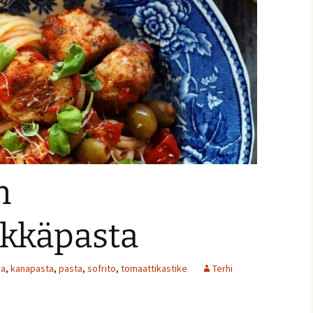
ja
n
kkäpasta
na
,
kanapasta
,
pasta
,
sofrito
,
tomaattikastike
Terhi
nnaiset