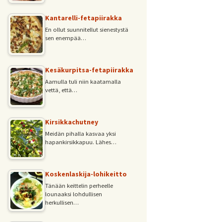
Kantarelli-fetapiirakka
En ollut suunnitellut sienestystä
sen enempää…
Kesäkurpitsa-fetapiirakka
Aamulla tuli niin kaatamalla
vettä, että…
Kirsikkachutney
Meidän pihalla kasvaa yksi
hapankirsikkapuu. Lähes…
Koskenlaskija-lohikeitto
Tänään keittelin perheelle
lounaaksi lohdullisen
herkullisen…