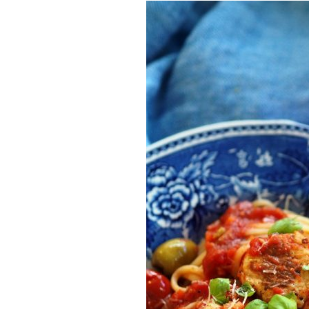
Munakkaat
Pastat
Pizzat
Risotot
Salaatit
Sienet
Suolaiset lei