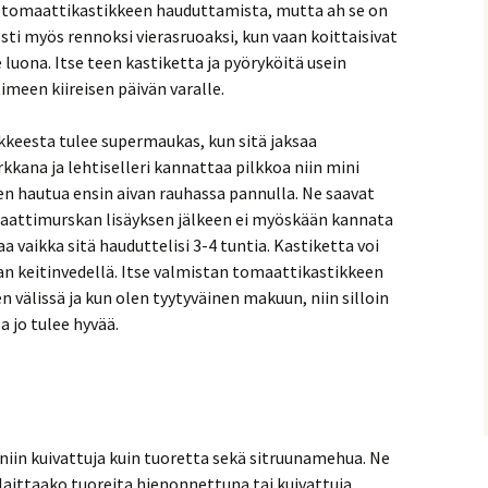
a tomaattikastikkeen hauduttamista, mutta ah se on
osti myös rennoksi vierasruoaksi, kun vaan koittaisivat
uona. Itse teen kastiketta ja pyöryköitä usein
imeen kiireisen päivän varalle.
kkeesta tulee supermaukas, kun sitä jaksaa
rkkana ja lehtiselleri kannattaa pilkkoa niin mini
iden hautua ensin aivan rauhassa pannulla. Ne saavat
maattimurskan lisäyksen jälkeen ei myöskään kannata
taa vaikka sitä hauduttelisi 3-4 tuntia. Kastiketta voi
an keitinvedellä. Itse valmistan tomaattikastikkeen
 välissä ja kun olen tyytyväinen makuun, niin silloin
a jo tulee hyvää.
, niin kuivattuja kuin tuoretta sekä sitruunamehua. Ne
 laittaako tuoreita hienonnettuna tai kuivattuja