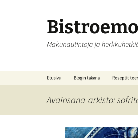
Siirry
sisältöön
Bistroem
Makunautintoja ja herkkuhetk
Etusivu
Blogin takana
Reseptit tee
Aamupalat
Avainsana-arkisto: sofrit
Alkupalat
Hedelmät, hill
säilöntä
Joulu