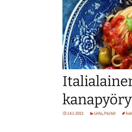
Jälkiruokia
Juomia
Kalaruokia
Kasvisherkku
Keitot
Italialaine
Liharuokia
Lintu
kanapyöry
Lisukkeet
14.1.2022
Lintu
,
Pastat
ka
Makeat leivo