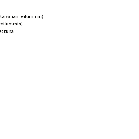
etta vähän reilummin)
 reilummin)
nettuna