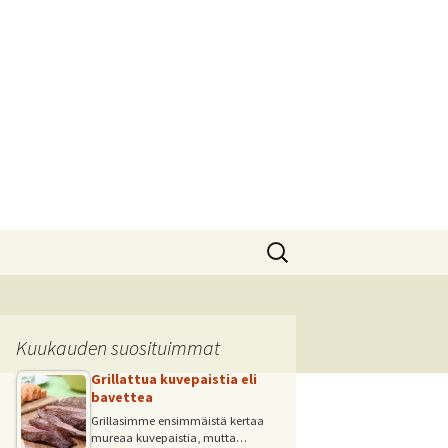
Haku:
Kuukauden suosituimmat
Grillattua kuvepaistia eli
bavettea
Grillasimme ensimmäistä kertaa
mureaa kuvepaistia, mutta…