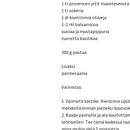
1 tl provencen yrtit mausteseosta
1 tl sokeria
1 dl kivettömiä oliiveja
1-2 rkl balsamicoa
suolaa ja mustapippuria
tuoretta basilikaa
300 g pastaa
Lisäksi:
parmesaania
Valmistus:
1. Valmista kastike. Hienonna sipul
mahdollisimman pieneksi kuutioik
2. Kaada pannulle ja ala kuullottam
lehtiselleri. Tee tämä kaikessa rau
anna muhia vielä 5 minuuttia.