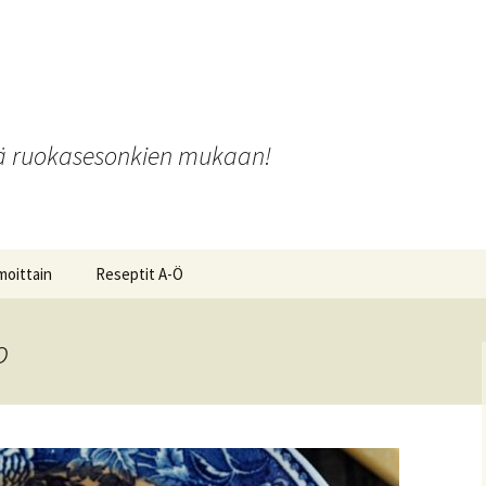
o
iä ruokasesonkien mukaan!
moittain
Reseptit A-Ö
o
ot ja