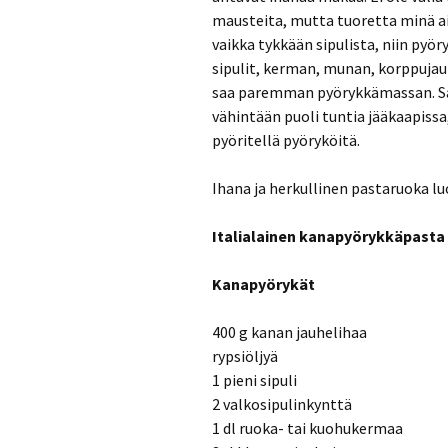
mausteita, mutta tuoretta minä ai
vaikka tykkään sipulista, niin pyör
sipulit, kerman, munan, korppujauh
saa paremman pyörykkämassan. Sa
vähintään puoli tuntia jääkaapissa
pyöritellä pyöryköitä.
Ihana ja herkullinen pastaruoka l
Italialainen kanapyörykkäpasta
Kanapyörykät
400 g kanan jauhelihaa
rypsiöljyä
1 pieni sipuli
2 valkosipulinkynttä
1 dl ruoka- tai kuohukermaa