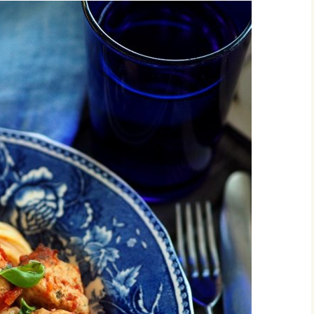
vonnaiset