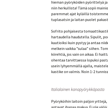
hieman pyöryköiden pyörittelyä j
niin herkullista! Tämä sopii maini
paremmat ajat kyläillä toistemme l
tuplasatsin ja laitan puolet pakast
Sofrito pohjaisesta tomaattikasti
hartaudella haudutella. Sipulit, po
kuutioiksi kuin pystyy ja antaa ni
melkein vaikka ”sulaa” siihen. To
kiirehtiä, jos vain on aikaa. Ei hait
ohentaa tarvittaessa lopuksi past
usein lyhyemmällä ajalla, maistelen
kastike on valmis. Noin 1-2 tunniss
Italialainen kanapyörykkäpasta
Pyöryköihin laitoin paljon yrttejä
antavat ihanaa makua. Ei ole väliä