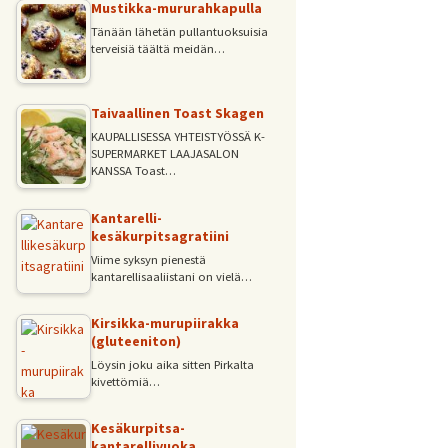
Mustikka-mururahkapulla
Tänään lähetän pullantuoksuisia
terveisiä täältä meidän…
Taivaallinen Toast Skagen
KAUPALLISESSA YHTEISTYÖSSÄ K-
SUPERMARKET LAAJASALON
KANSSA Toast…
Kantarelli-
kesäkurpitsagratiini
Viime syksyn pienestä
kantarellisaaliistani on vielä…
Kirsikka-murupiirakka
(gluteeniton)
Löysin joku aika sitten Pirkalta
kivettömiä…
Kesäkurpitsa-
kantarellivuoka