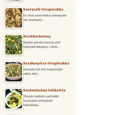
Kantarelli-fetapiirakka
En ollut suunnitellut sienestystä
sen enempää…
Kirsikkachutney
Meidän pihalla kasvaa yksi
hapankirsikkapuu. Lähes…
Kesäkurpitsa-fetapiirakka
Aamulla tuli niin kaatamalla
vettä, että…
Koskenlaskija-lohikeitto
Tänään keittelin perheelle
lounaaksi lohdullisen
herkullisen…