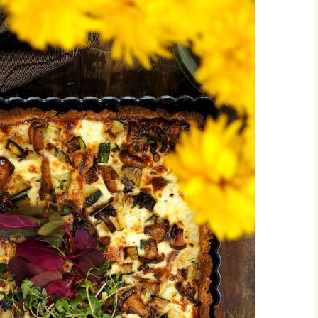
vonnaiset