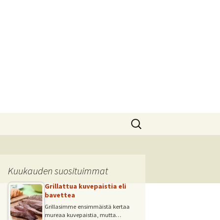
Haku:
Kuukauden suosituimmat
Grillattua kuvepaistia eli
bavettea
Grillasimme ensimmäistä kertaa
mureaa kuvepaistia, mutta…