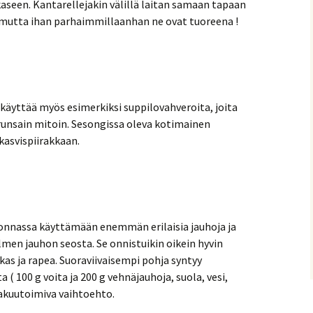
aseen. Kantarellejakin välillä laitan samaan tapaan
 mutta ihan parhaimmillaanhan ne ovat tuoreena !
i käyttää myös esimerkiksi suppilovahveroita, joita
 runsain mitoin. Sesongissa oleva kotimainen
kasvispiirakkaan.
vonnassa käyttämään enemmän erilaisia jauhoja ja
men jauhon seosta. Se onnistuikin oikein hyvin
kas ja rapea. Suoraviivaisempi pohja syntyy
( 100 g voita ja 200 g vehnäjauhoja, suola, vesi,
takuutoimiva vaihtoehto.