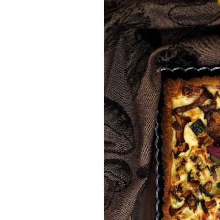
Munakkaat
Pastat
Pizzat
Risotot
Salaatit
Sienet
Suolaiset lei