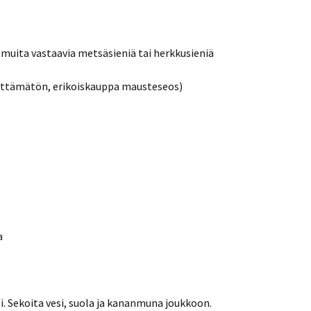
i muita vastaavia metsäsieniä tai herkkusieniä
älttämätön, erikoiskauppa mausteseos)
a
si. Sekoita vesi, suola ja kananmuna joukkoon.