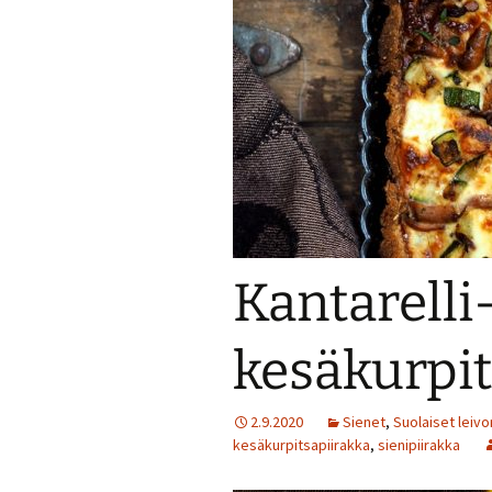
Jälkiruokia
Juomia
Kalaruokia
Kasvisherkku
Keitot
Kantarelli
Liharuokia
Lintu
kesäkurpit
Lisukkeet
2.9.2020
Sienet
,
Suolaiset leiv
Makeat leivo
kesäkurpitsapiirakka
,
sienipiirakka