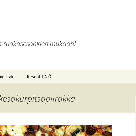
o
iä ruokasesonkien mukaan!
moittain
Reseptit A-Ö
-kesäkurpitsapiirakka
ot ja