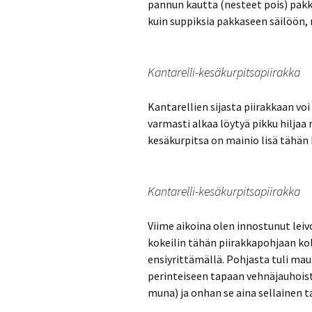
pannun kautta (nesteet pois) pakk
kuin suppiksia pakkaseen säilöön,
Kantarelli-kesäkurpitsapiirakka
Kantarellien sijasta piirakkaan vo
varmasti alkaa löytyä pikku hiljaa
kesäkurpitsa on mainio lisä tähän 
Kantarelli-kesäkurpitsapiirakka
Viime aikoina olen innostunut lei
kokeilin tähän piirakkapohjaan kol
ensiyrittämällä. Pohjasta tuli mau
perinteiseen tapaan vehnäjauhoista 
muna) ja onhan se aina sellainen 