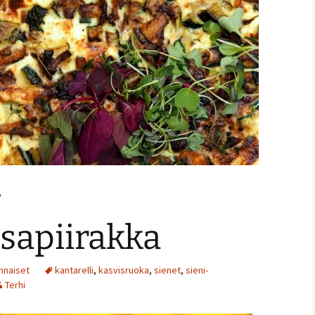
ja
-
sapiirakka
onnaiset
kantarelli
,
kasvisruoka
,
sienet
,
sieni-
nnaiset
Terhi