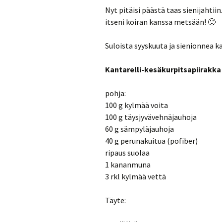
Nyt pitäisi päästä taas sienijahtiin
itseni koiran kanssa metsään! 🙂
Suloista syyskuuta ja sienionnea k
Kantarelli-kesäkurpitsapiirakka
pohja:
100 g kylmää voita
100 g täysjyvävehnäjauhoja
60 g sämpyläjauhoja
40 g perunakuitua (pofiber)
ripaus suolaa
1 kananmuna
3 rkl kylmää vettä
Täyte: