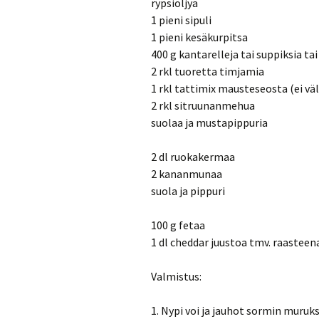
rypsiöljyä
1 pieni sipuli
1 pieni kesäkurpitsa
400 g kantarelleja tai suppiksia ta
2 rkl tuoretta timjamia
1 rkl tattimix mausteseosta (ei v
2 rkl sitruunanmehua
suolaa ja mustapippuria
2 dl ruokakermaa
2 kananmunaa
suola ja pippuri
100 g fetaa
1 dl cheddar juustoa tmv. raasteen
Valmistus:
1. Nypi voi ja jauhot sormin muruk