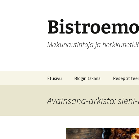
Siirry
sisältöön
Bistroem
Makunautintoja ja herkkuhetk
Etusivu
Blogin takana
Reseptit tee
Aamupalat
Avainsana-arkisto: sieni
Alkupalat
Hedelmät, hill
säilöntä
Joulu