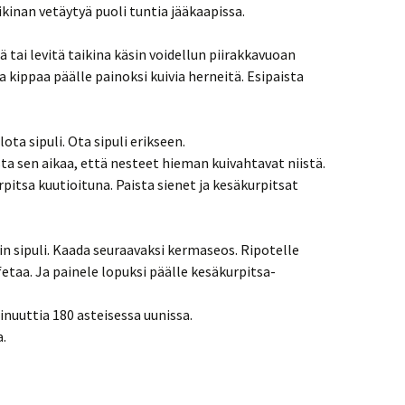
ikinan vetäytyä puoli tuntia jääkaapissa.
ä tai levitä taikina käsin voidellun piirakkavuoan
ja kippaa päälle painoksi kuivia herneitä. Esipaista
lota sipuli. Ota sipuli erikseen.
ista sen aikaa, että nesteet hieman kuivahtavat niistä.
pitsa kuutioituna. Paista sienet ja kesäkurpitsat
sin sipuli. Kaada seuraavaksi kermaseos. Ripotelle
fetaa. Ja painele lopuksi päälle kesäkurpitsa-
minuuttia 180 asteisessa uunissa.
a.