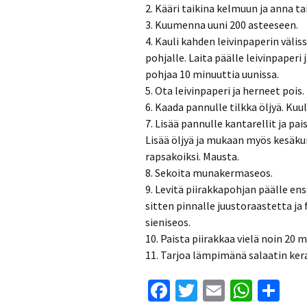
2. Kääri taikina kelmuun ja anna ta
3. Kuumenna uuni 200 asteeseen.
4. Kauli kahden leivinpaperin väliss
pohjalle. Laita päälle leivinpaperi 
pohjaa 10 minuuttia uunissa.
5. Ota leivinpaperi ja herneet pois.
6. Kaada pannulle tilkka öljyä. Kuul
7. Lisää pannulle kantarellit ja pa
Lisää öljyä ja mukaan myös kesäkur
rapsakoiksi. Mausta.
8. Sekoita munakermaseos.
9. Levitä piirakkapohjan päälle en
sitten pinnalle juustoraastetta ja 
sieniseos.
10. Paista piirakkaa vielä noin 20 
11. Tarjoa lämpimänä salaatin ker
Fa
T
E
W
S