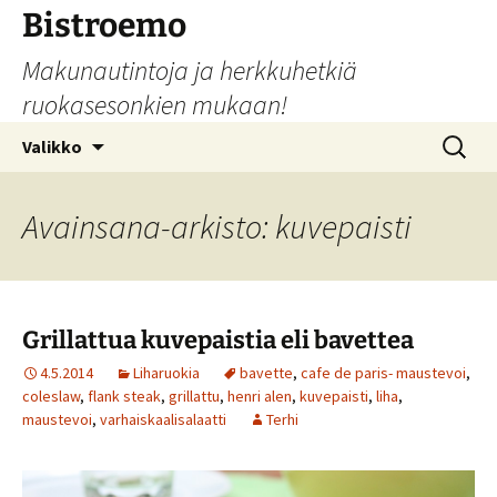
Siirry
Bistroemo
sisältöön
Makunautintoja ja herkkuhetkiä
ruokasesonkien mukaan!
Haku:
Valikko
Avainsana-arkisto: kuvepaisti
Grillattua kuvepaistia eli bavettea
4.5.2014
Liharuokia
bavette
,
cafe de paris- maustevoi
,
coleslaw
,
flank steak
,
grillattu
,
henri alen
,
kuvepaisti
,
liha
,
maustevoi
,
varhaiskaalisalaatti
Terhi