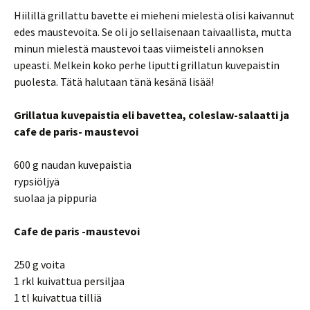
Hiilillä grillattu bavette ei mieheni mielestä olisi kaivannut
edes maustevoita. Se oli jo sellaisenaan taivaallista, mutta
minun mielestä maustevoi taas viimeisteli annoksen
upeasti. Melkein koko perhe liputti grillatun kuvepaistin
puolesta. Tätä halutaan tänä kesänä lisää!
Grillatua kuvepaistia eli bavettea, coleslaw-salaatti ja
cafe de paris- maustevoi
600 g naudan kuvepaistia
rypsiöljyä
suolaa ja pippuria
Cafe de paris -maustevoi
250 g voita
1 rkl kuivattua persiljaa
1 tl kuivattua tilliä