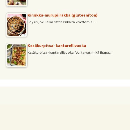
Kirsikka-murupiirakka (gluteeniton)
Löysin joku aika sitten Pirkalta kivettömiä…
Kesäkurpitsa- kantarellivuoka
Kesäkurpitsa -kantarellivuoka. Voi taivas mikä ihana…