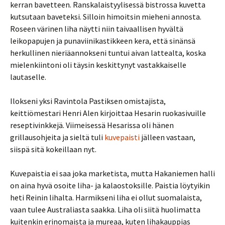
kerran bavetteen. Ranskalaistyylisessä bistrossa kuvetta
kutsutaan baveteksi. Silloin himoitsin mieheni annosta.
Roseen värinen liha näytti niin taivaallisen hyvältä
leikopapujen ja punaviinikastikkeen kera, että sinänsä
herkullinen nieriäannokseni tuntui aivan lattealta, koska
mielenkiintoni oli täysin keskittynyt vastakkaiselle
lautaselle.
Ilokseni yksi Ravintola Pastiksen omistajista,
keittiömestari Henri Alen kirjoittaa Hesarin ruokasivuille
reseptivinkkejä. Viimeisessä Hesarissa oli hänen
grillausohjeita ja sieltä tuli
kuvepaisti
jälleen vastaan,
siispä sitä kokeillaan nyt.
Kuvepaistia ei saa joka marketista, mutta Hakaniemen halli
on aina hyvä osoite liha- ja kalaostoksille. Paistia löytyikin
heti Reinin lihalta. Harmikseni liha ei ollut suomalaista,
vaan tulee Australiasta saakka. Liha oli siitä huolimatta
kuitenkin erinomaista ja mureaa, kuten lihakauppias