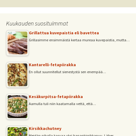
selaus
Kuukauden suosituimmat
Grillattua kuvepaistia eli bavettea
Grillasimme ensimmäistä kertaa mureaa kuvepaistia, mutta…
Kantarelli-fetapiirakka
En ollut suunnitellut sienestystä sen enempää…
Kesäkurpitsa-fetapiirakka
Aamulla tuli niin kaatamalla vettä, että…
Kirsikkachutney
Meidän pihalla kasvaa yksi hapankirsikkapuu. Lähes…