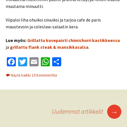
muutama minuutti.
Viipaloi liha ohuiksi siivuiksi ja tarjoa cafe de paris
maustevoin ja coleslaw-salaatin kera.
Lue myös:
Grillattu kuvepaisti chimichurri kastikkeessa
ja
grillattu flank steak & mansikkasalsa
.
Fa
T
E
W
S
ce
wi
m
h
h
Näytä kaikki 10 kommenttia
b
tt
ai
at
ar
o
er
l
sA
e
o
p
Artikkelien
k
p
→
Uudemmat artikkelit