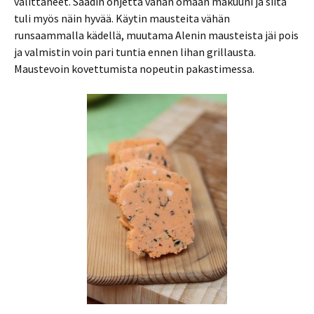
välittäneet. Säädin ohjetta vähän omaan makuuni ja siitä
tuli myös näin hyvää. Käytin mausteita vähän
runsaammalla kädellä, muutama Alenin mausteista jäi pois
ja valmistin voin pari tuntia ennen lihan grillausta.
Maustevoin kovettumista nopeutin pakastimessa.