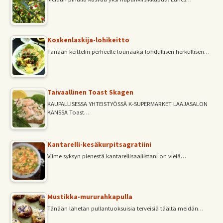
Koskenlaskija-lohikeitto
Tänään keittelin perheelle lounaaksi lohdullisen herkullisen…
Taivaallinen Toast Skagen
KAUPALLISESSA YHTEISTYÖSSÄ K-SUPERMARKET LAAJASALON
KANSSA Toast…
Kantarelli-kesäkurpitsagratiini
Viime syksyn pienestä kantarellisaaliistani on vielä…
Mustikka-mururahkapulla
Tänään lähetän pullantuoksuisia terveisiä täältä meidän…