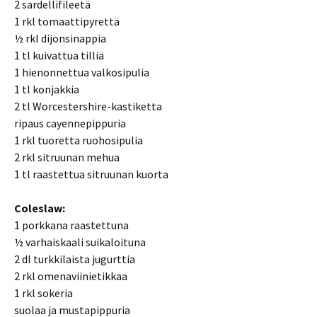
2 sardellifileetä
1 rkl tomaattipyrettä
½ rkl dijonsinappia
1 tl kuivattua tilliä
1 hienonnettua valkosipulia
1 tl konjakkia
2 tl Worcestershire-kastiketta
ripaus cayennepippuria
1 rkl tuoretta ruohosipulia
2 rkl sitruunan mehua
1 tl raastettua sitruunan kuorta
Coleslaw:
1 porkkana raastettuna
½ varhaiskaali suikaloituna
2 dl turkkilaista jugurttia
2 rkl omenaviinietikkaa
1 rkl sokeria
suolaa ja mustapippuria