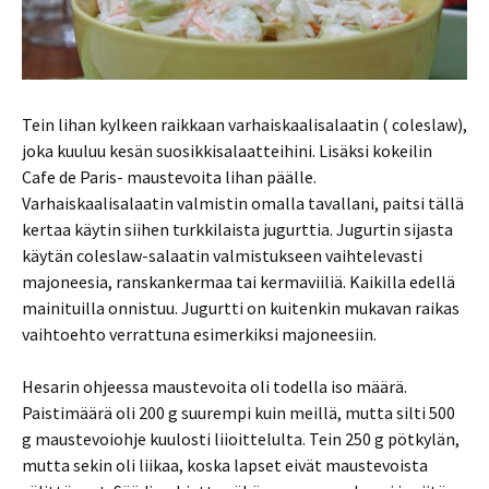
Tein lihan kylkeen raikkaan varhaiskaalisalaatin ( coleslaw),
joka kuuluu kesän suosikkisalaatteihini. Lisäksi kokeilin
Cafe de Paris- maustevoita lihan päälle.
Varhaiskaalisalaatin valmistin omalla tavallani, paitsi tällä
kertaa käytin siihen turkkilaista jugurttia. Jugurtin sijasta
käytän coleslaw-salaatin valmistukseen vaihtelevasti
majoneesia, ranskankermaa tai kermaviiliä. Kaikilla edellä
mainituilla onnistuu. Jugurtti on kuitenkin mukavan raikas
vaihtoehto verrattuna esimerkiksi majoneesiin.
Hesarin ohjeessa maustevoita oli todella iso määrä.
Paistimäärä oli 200 g suurempi kuin meillä, mutta silti 500
g maustevoiohje kuulosti liioittelulta. Tein 250 g pötkylän,
mutta sekin oli liikaa, koska lapset eivät maustevoista