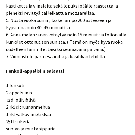
kastiketta ja viipaleita sekä lopuksi päälle raastetta ja
pieneksi revittyä tai leikattua mozzarellaa.
5. Nosta vuoka uuniin, laske lämpö 200 asteeseen ja
kypsennä noin 40-45 minuuttia.
6. Anna melanzanen vetäytyä noin 15 minuuttia folion alla,
kun olet ottanut sen uunista. ( Tämä on myös hyvä ruoka
uudelleen lämmitettäväksi seuraavana päivänä.)
7. Viimeistele parmesaanilla ja basilikan lehdillä.
Fenkoli-appelisiinisalaatti
1 fenkoli
2 appelsiinia
½ dl oliiviöljyä
2 rkl sitruunanmehua
1 rkl valkoviinietikkaa
½ tl sokeria
suolaa ja mustapippuria