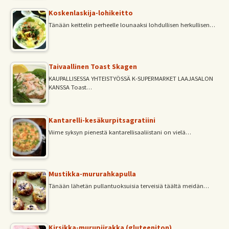
Koskenlaskija-lohikeitto
Tänään keittelin perheelle lounaaksi lohdullisen herkullisen…
Taivaallinen Toast Skagen
KAUPALLISESSA YHTEISTYÖSSÄ K-SUPERMARKET LAAJASALON
KANSSA Toast…
Kantarelli-kesäkurpitsagratiini
Viime syksyn pienestä kantarellisaaliistani on vielä…
Mustikka-mururahkapulla
Tänään lähetän pullantuoksuisia terveisiä täältä meidän…
Kirsikka-murupiirakka (gluteeniton)