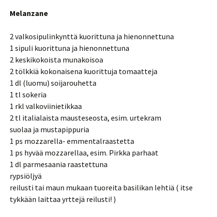
Melanzane
2 valkosipulinkynttä kuorittuna ja hienonnettuna
1 sipuli kuorittuna ja hienonnettuna
2 keskikokoista munakoisoa
2 tölkkiä kokonaisena kuorittuja tomaatteja
1 dl (luomu) soijarouhetta
1 tl sokeria
1 rkl valkoviinietikkaa
2 tl italialaista mausteseosta, esim. urtekram
suolaa ja mustapippuria
1 ps mozzarella- emmentalraastetta
1 ps hyvää mozzarellaa, esim. Pirkka parhaat
1 dl parmesaania raastettuna
rypsiöljyä
reilusti tai maun mukaan tuoreita basilikan lehtiä ( itse
tykkään laittaa yrttejä reilusti! )