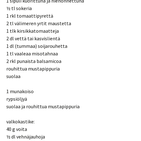
1 sipuli kuorittuna ja hienonnettuna
½ tl sokeria
1 rkl tomaattipyrettä
2 tl välimeren yrtit maustetta
1 tlk kirsikkatomaatteja
2 dl vettä tai kasvislientä
1 dl (tummaa) soijarouhetta
1 tl vaaleaa misotahnaa
2 rkl punaista balsamicoa
rouhittua mustapippuria
suolaa
1 munakoiso
rypsiöljyä
suolaa ja rouhittua mustapippuria
valkokastike:
40 g voita
½ dl vehnäjauhoja