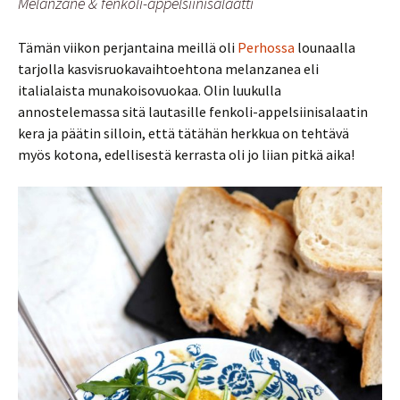
Melanzane & fenkoli-appelsiinisalaatti
Tämän viikon perjantaina meillä oli
Perhossa
lounaalla
tarjolla kasvisruokavaihtoehtona melanzanea eli
italialaista munakoisovuokaa. Olin luukulla
annostelemassa sitä lautasille fenkoli-appelsiinisalaatin
kera ja päätin silloin, että tätähän herkkua on tehtävä
myös kotona, edellisestä kerrasta oli jo liian pitkä aika!