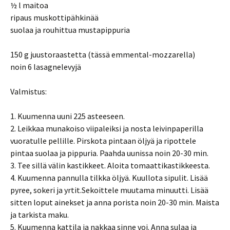
½ l maitoa
ripaus muskottipähkinää
suolaa ja rouhittua mustapippuria
150 g juustoraastetta (tässä emmental-mozzarella)
noin 6 lasagnelevyjä
Valmistus:
1. Kuumenna uuni 225 asteeseen.
2. Leikkaa munakoiso viipaleiksi ja nosta leivinpaperilla
vuoratulle pellille. Pirskota pintaan öljyä ja ripottele
pintaa suolaa ja pippuria. Paahda uunissa noin 20-30 min.
3. Tee sillä välin kastikkeet. Aloita tomaattikastikkeesta.
4. Kuumenna pannulla tilkka öljyä. Kuullota sipulit. Lisää
pyree, sokeri ja yrtit.Sekoittele muutama minuutti. Lisää
sitten loput ainekset ja anna porista noin 20-30 min. Maista
ja tarkista maku.
5. Kuumenna kattila ja nakkaa sinne voi. Anna sulaa ja