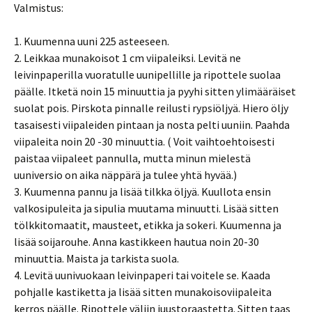
Valmistus:
1. Kuumenna uuni 225 asteeseen.
2. Leikkaa munakoisot 1 cm viipaleiksi. Levitä ne
leivinpaperilla vuoratulle uunipellille ja ripottele suolaa
päälle. Itketä noin 15 minuuttia ja pyyhi sitten ylimääräiset
suolat pois. Pirskota pinnalle reilusti rypsiöljyä. Hiero öljy
tasaisesti viipaleiden pintaan ja nosta pelti uuniin. Paahda
viipaleita noin 20 -30 minuuttia. ( Voit vaihtoehtoisesti
paistaa viipaleet pannulla, mutta minun mielestä
uuniversio on aika näppärä ja tulee yhtä hyvää.)
3. Kuumenna pannu ja lisää tilkka öljyä. Kuullota ensin
valkosipuleita ja sipulia muutama minuutti. Lisää sitten
tölkkitomaatit, mausteet, etikka ja sokeri. Kuumenna ja
lisää soijarouhe. Anna kastikkeen hautua noin 20-30
minuuttia. Maista ja tarkista suola.
4. Levitä uunivuokaan leivinpaperi tai voitele se. Kaada
pohjalle kastiketta ja lisää sitten munakoisoviipaleita
kerros päälle. Ripottele väliin juustoraastetta. Sitten taas