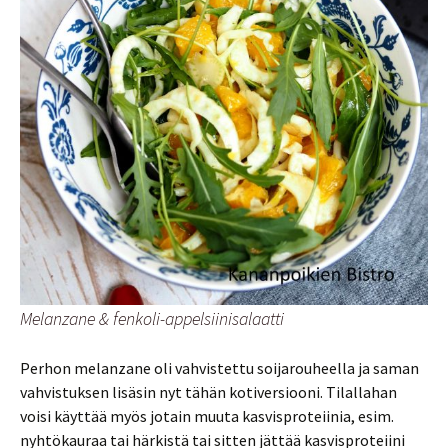
Melanzane & fenkoli-appelsiinisalaatti
Perhon melanzane oli vahvistettu soijarouheella ja saman
vahvistuksen lisäsin nyt tähän kotiversiooni. Tilallahan
voisi käyttää myös jotain muuta kasvisproteiinia, esim.
nyhtökauraa tai härkistä tai sitten jättää kasvisproteiini