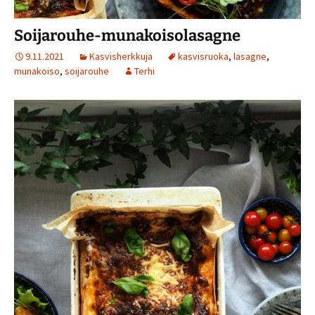
Soijarouhe-munakoisolasagne
9.11.2021
Kasvisherkkuja
kasvisruoka
,
lasagne
,
munakoiso
,
soijarouhe
Terhi