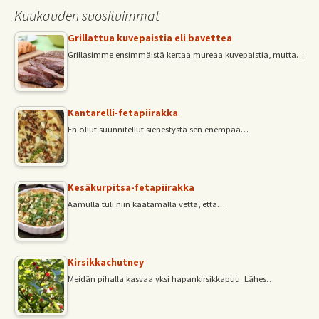
Kuukauden suosituimmat
k
p
Grillattua kuvepaistia eli bavettea
Grillasimme ensimmäistä kertaa mureaa kuvepaistia, mutta…
Kantarelli-fetapiirakka
En ollut suunnitellut sienestystä sen enempää…
Kesäkurpitsa-fetapiirakka
Aamulla tuli niin kaatamalla vettä, että…
Kirsikkachutney
Meidän pihalla kasvaa yksi hapankirsikkapuu. Lähes…