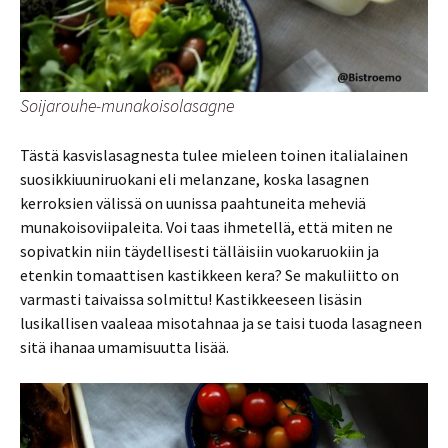
Soijarouhe-munakoisolasagne
Tästä kasvislasagnesta tulee mieleen toinen italialainen
suosikkiuuniruokani eli melanzane, koska lasagnen
kerroksien välissä on uunissa paahtuneita meheviä
munakoisoviipaleita. Voi taas ihmetellä, että miten ne
sopivatkin niin täydellisesti tälläisiin vuokaruokiin ja
etenkin tomaattisen kastikkeen kera? Se makuliitto on
varmasti taivaissa solmittu! Kastikkeeseen lisäsin
lusikallisen vaaleaa misotahnaa ja se taisi tuoda lasagneen
sitä ihanaa umamisuutta lisää.