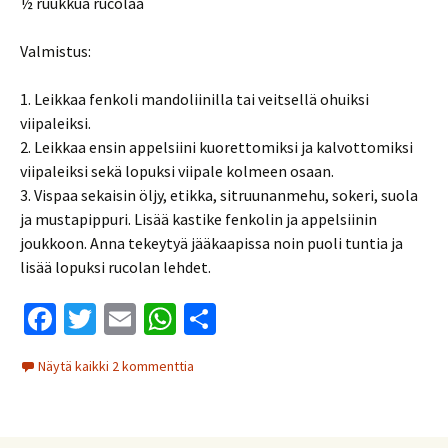
½ ruukkua rucolaa
Valmistus:
1. Leikkaa fenkoli mandoliinilla tai veitsellä ohuiksi
viipaleiksi.
2. Leikkaa ensin appelsiini kuorettomiksi ja kalvottomiksi
viipaleiksi sekä lopuksi viipale kolmeen osaan.
3. Vispaa sekaisin öljy, etikka, sitruunanmehu, sokeri, suola
ja mustapippuri. Lisää kastike fenkolin ja appelsiinin
joukkoon. Anna tekeytyä jääkaapissa noin puoli tuntia ja
lisää lopuksi rucolan lehdet.
Fa
T
E
W
S
ce
wi
m
h
h
Näytä kaikki 2 kommenttia
b
tt
ai
at
ar
o
er
l
sA
e
o
p