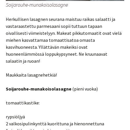
Soijarouhe-munakoisolasagne
Herkullisen lasagnen seurana maistuu raikas salaatti ja
vastaraastettu parmesaani sopii tuttuun tapaan
oivallisesti viimeistelyyn. Makeat pikkutomaatit ovat vielä
miehen kasvattamaa tomaattisatoa omasta
kasvihuoneesta. Yllättävän makeiksi ovat
huoneenlämmössä loppukypsyneet. Ne kruunaavat
salaatin ja ruoan!
Maukkaita lasagnehetkiä!
Soijarouhe-munakoisolasagne
(pieni vuoka)
tomaattikastike:
rypsiöljyä
2 valkosipulinkynttä kuorittuna ja hienonnettuna