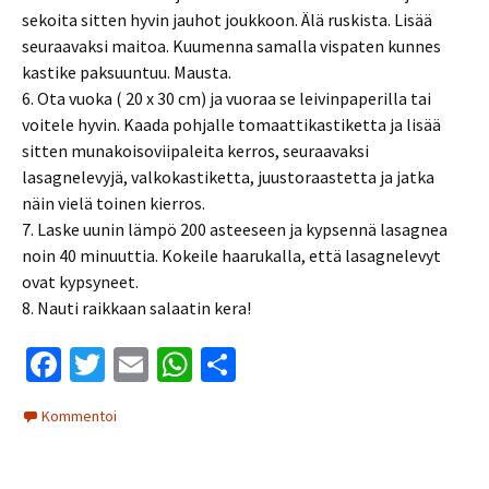
sekoita sitten hyvin jauhot joukkoon. Älä ruskista. Lisää
seuraavaksi maitoa. Kuumenna samalla vispaten kunnes
kastike paksuuntuu. Mausta.
6. Ota vuoka ( 20 x 30 cm) ja vuoraa se leivinpaperilla tai
voitele hyvin. Kaada pohjalle tomaattikastiketta ja lisää
sitten munakoisoviipaleita kerros, seuraavaksi
lasagnelevyjä, valkokastiketta, juustoraastetta ja jatka
näin vielä toinen kierros.
7. Laske uunin lämpö 200 asteeseen ja kypsennä lasagnea
noin 40 minuuttia. Kokeile haarukalla, että lasagnelevyt
ovat kypsyneet.
8. Nauti raikkaan salaatin kera!
Fa
T
E
W
S
ce
wi
m
h
h
Kommentoi
b
tt
ai
at
ar
o
er
l
sA
e