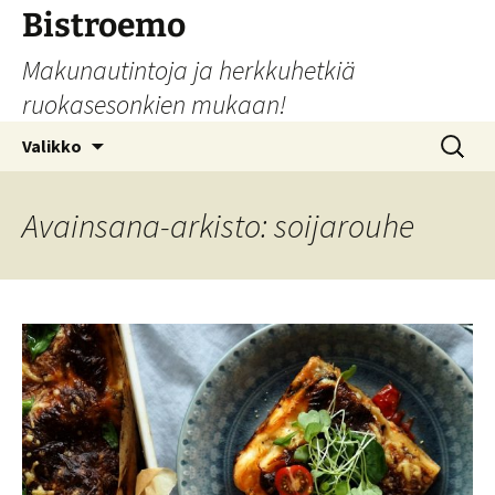
Siirry
Bistroemo
sisältöön
Makunautintoja ja herkkuhetkiä
ruokasesonkien mukaan!
Haku:
Valikko
Avainsana-arkisto: soijarouhe