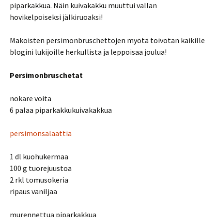
piparkakkua. Näin kuivakakku muuttui vallan
hovikelpoiseksi jälkiruoaksi!
Makoisten persimonbruschettojen myötä toivotan kaikille
blogini lukijoille herkullista ja leppoisaa joulua!
Persimonbruschetat
nokare voita
6 palaa piparkakkukuivakakkua
persimonsalaattia
1 dl kuohukermaa
100 g tuorejuustoa
2 rkl tomusokeria
ripaus vaniljaa
murennettua piparkakkua