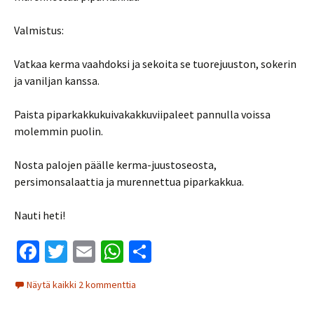
Valmistus:
Vatkaa kerma vaahdoksi ja sekoita se tuorejuuston, sokerin
ja vaniljan kanssa.
Paista piparkakkukuivakakkuviipaleet pannulla voissa
molemmin puolin.
Nosta palojen päälle kerma-juustoseosta,
persimonsalaattia ja murennettua piparkakkua.
Nauti heti!
Fa
T
E
W
S
ce
wi
m
h
h
Näytä kaikki 2 kommenttia
b
tt
ai
at
ar