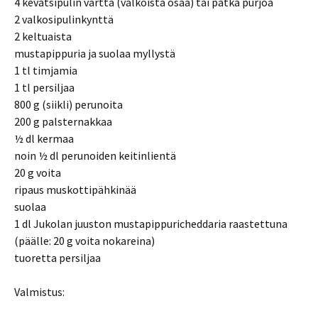
4 kevätsipulin vartta (valkoista osaa) tai pätkä purjoa
2 valkosipulinkynttä
2 keltuaista
mustapippuria ja suolaa myllystä
1 tl timjamia
1 tl persiljaa
800 g (siikli) perunoita
200 g palsternakkaa
½ dl kermaa
noin ½ dl perunoiden keitinlientä
20 g voita
ripaus muskottipähkinää
suolaa
1 dl Jukolan juuston mustapippuricheddaria raastettuna
(päälle: 20 g voita nokareina)
tuoretta persiljaa
Valmistus: