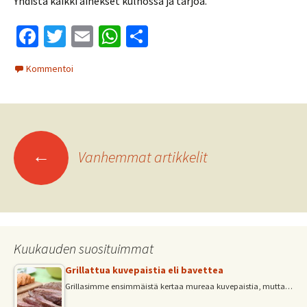
Yhdistä kaikki ainekset kulhossa ja tarjoa.
Fa
T
E
W
S
ce
wi
m
h
h
Kommentoi
b
tt
ai
at
ar
o
er
l
sA
e
o
p
Artikkelien
k
p
←
Vanhemmat artikkelit
selaus
Kuukauden suosituimmat
Grillattua kuvepaistia eli bavettea
Grillasimme ensimmäistä kertaa mureaa kuvepaistia, mutta…