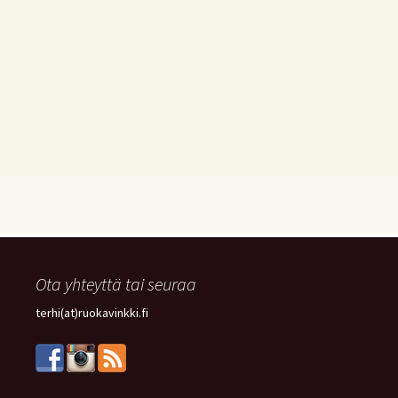
Ota yhteyttä tai seuraa
terhi(at)ruokavinkki.fi