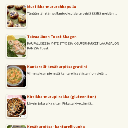
Mustikka-mururahkapulla
Tänään lähetän pullantuoksuisia terveisiä täältä meidän…
Taivaallinen Toast Skagen
KAUPALLISESSA YHTEISTYÖSSÄ K-SUPERMARKET LAAJASALON
KANSSA Toast…
Kantarelli-kesäkurpitsagratiini
Viime syksyn pienestä kantarellisaaliistani on vielä…
Kirsikka-murupiirakka (gluteeniton)
Löysin joku aika sitten Pirkalta kivettömiä…
Kesäkurpitsa- kantarellivuoka