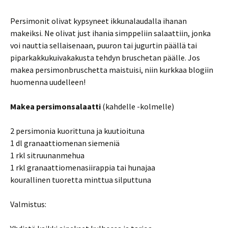
Persimonit olivat kypsyneet ikkunalaudalla ihanan
makeiksi. Ne olivat just ihania simppeliin salaattiin, jonka
voi nauttia sellaisenaan, puuron tai jugurtin päällä tai
piparkakkukuivakakusta tehdyn bruschetan päälle. Jos
makea persimonbruschetta maistuisi, niin kurkkaa blogiin
huomenna uudelleen!
Makea persimonsalaatti
(kahdelle -kolmelle)
2 persimonia kuorittuna ja kuutioituna
1 dl granaattiomenan siemeniä
1 rkl sitruunanmehua
1 rkl granaattiomenasiirappia tai hunajaa
kourallinen tuoretta minttua silputtuna
Valmistus: