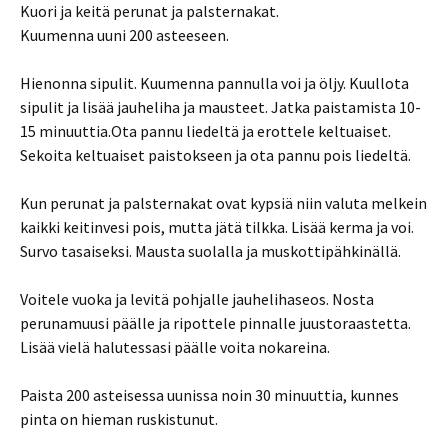
Kuori ja keitä perunat ja palsternakat.
Kuumenna uuni 200 asteeseen.
Hienonna sipulit. Kuumenna pannulla voi ja öljy. Kuullota
sipulit ja lisää jauheliha ja mausteet. Jatka paistamista 10-
15 minuuttia.Ota pannu liedeltä ja erottele keltuaiset.
Sekoita keltuaiset paistokseen ja ota pannu pois liedeltä.
Kun perunat ja palsternakat ovat kypsiä niin valuta melkein
kaikki keitinvesi pois, mutta jätä tilkka. Lisää kerma ja voi.
Survo tasaiseksi. Mausta suolalla ja muskottipähkinällä.
Voitele vuoka ja levitä pohjalle jauhelihaseos. Nosta
perunamuusi päälle ja ripottele pinnalle juustoraastetta.
Lisää vielä halutessasi päälle voita nokareina.
Paista 200 asteisessa uunissa noin 30 minuuttia, kunnes
pinta on hieman ruskistunut.