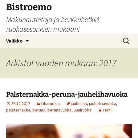
Siirry
Bistroemo
sisältöön
Makunautintoja ja herkkuhetkiä
ruokasesonkien mukaan!
Haku:
Valikko
Arkistot vuoden mukaan: 2017
Palsternakka-peruna-jauhelihavuoka
29.12.2017
Liharuokia
jauheliha
,
jauhelihavuoka
,
palsternakka
,
peruna
,
perunavuoka
,
uuniruoka
Terhi