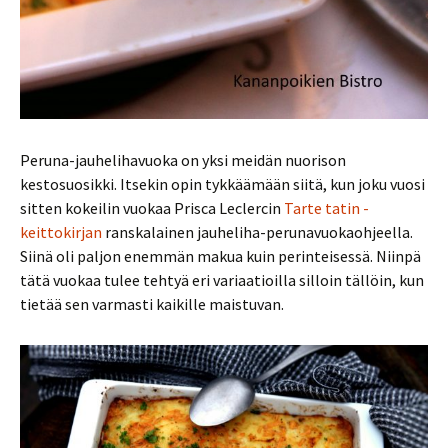
Peruna-jauhelihavuoka on yksi meidän nuorison
kestosuosikki. Itsekin opin tykkäämään siitä, kun joku vuosi
sitten kokeilin vuokaa Prisca Leclercin
Tarte tatin -
keittokirjan
ranskalainen jauheliha-perunavuokaohjeella.
Siinä oli paljon enemmän makua kuin perinteisessä. Niinpä
tätä vuokaa tulee tehtyä eri variaatioilla silloin tällöin, kun
tietää sen varmasti kaikille maistuvan.