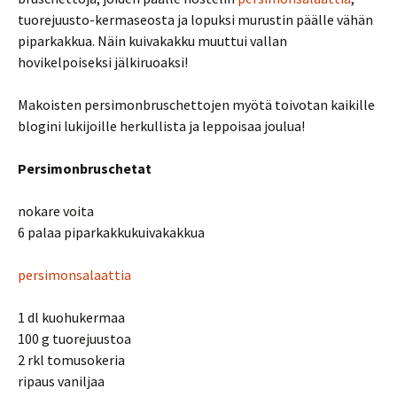
tuorejuusto-kermaseosta ja lopuksi murustin päälle vähän
piparkakkua. Näin kuivakakku muuttui vallan
hovikelpoiseksi jälkiruoaksi!
Makoisten persimonbruschettojen myötä toivotan kaikille
blogini lukijoille herkullista ja leppoisaa joulua!
Persimonbruschetat
nokare voita
6 palaa piparkakkukuivakakkua
persimonsalaattia
1 dl kuohukermaa
100 g tuorejuustoa
2 rkl tomusokeria
ripaus vaniljaa