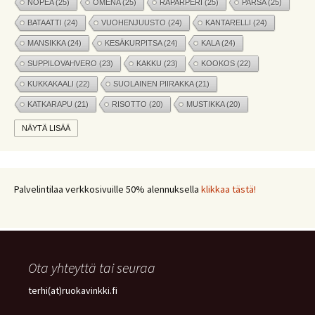
NOPEA
(25)
OMENA
(25)
RAPARPERI
(25)
PARSA
(25)
BATAATTI
(24)
VUOHENJUUSTO
(24)
KANTARELLI
(24)
MANSIKKA
(24)
KESÄKURPITSA
(24)
KALA
(24)
SUPPILOVAHVERO
(23)
KAKKU
(23)
KOOKOS
(22)
KUKKAKAALI
(22)
SUOLAINEN PIIRAKKA
(21)
KATKARAPU
(21)
RISOTTO
(20)
MUSTIKKA
(20)
MARJAT
(19)
APPELSIINI
(19)
PINAATTI
(19)
NÄYTÄ LISÄÄ
NYHTÖKAURA
(18)
KIKHERNE
(18)
LEIPÄ
(18)
LISUKE
(17)
INKIVÄÄRI
(17)
MANGO
(17)
JÄLKIRUOKA
(17)
PAPRIKA
(17)
COUSCOUS
(17)
Palvelintilaa verkkosivuille 50% alennuksella
klikkaa tästä!
VEGE
(16)
SITRUUNA
(16)
MEKSIKOLAINEN
(15)
PIIRAKKA
(15)
Ota yhteyttä tai seuraa
terhi(at)ruokavinkki.fi