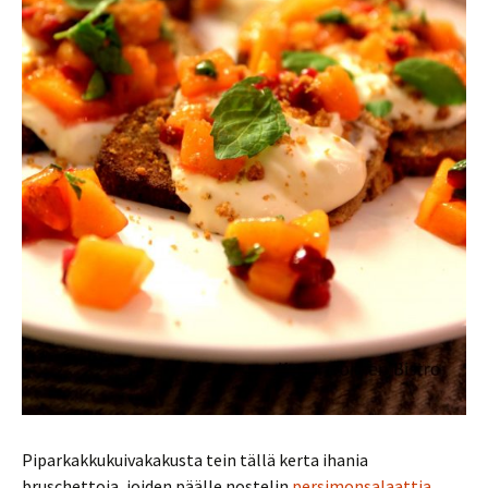
Piparkakkukuivakakusta tein tällä kerta ihania
bruschettoja, joiden päälle nostelin
persimonsalaattia
,