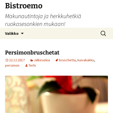
Siirry
Bistroemo
sisältöön
Makunautintoja ja herkkuhetkiä
ruokasesonkien mukaan!
Haku:
Valikko
Persimonbruschetat
22.12.2017
Jälkiruokia
bruschetta
,
kuivakakku
,
persimon
Terhi