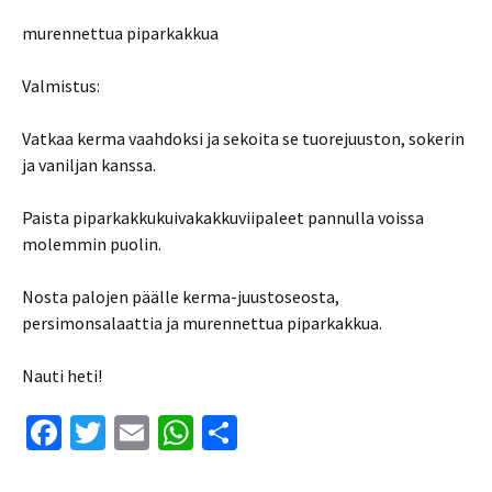
murennettua piparkakkua
Valmistus:
Vatkaa kerma vaahdoksi ja sekoita se tuorejuuston, sokerin
ja vaniljan kanssa.
Paista piparkakkukuivakakkuviipaleet pannulla voissa
molemmin puolin.
Nosta palojen päälle kerma-juustoseosta,
persimonsalaattia ja murennettua piparkakkua.
Nauti heti!
Fa
T
E
W
S
ce
wi
m
h
h