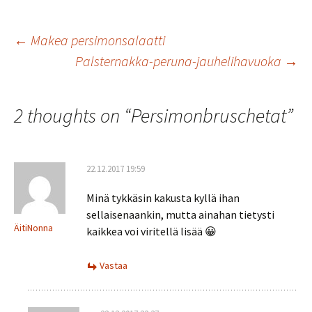
b
tt
ai
at
ar
o
er
l
sA
e
Artikkelien
←
Makea persimonsalaatti
o
p
Palsternakka-peruna-jauhelihavuoka
→
k
p
selaus
2 thoughts on “
Persimonbruschetat
”
22.12.2017 19:59
Minä tykkäsin kakusta kyllä ihan
sellaisenaankin, mutta ainahan tietysti
ÄitiNonna
kaikkea voi viritellä lisää 😀
Vastaa