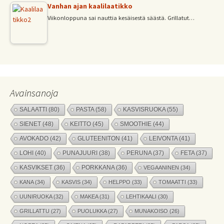
Vanhan ajan kaalilaatikko
Viikonloppuna sai nauttia kesäisestä säästä. Grillatut…
Avainsanoja
SALAATTI
(80)
PASTA
(58)
KASVISRUOKA
(55)
SIENET
(48)
KEITTO
(45)
SMOOTHIE
(44)
AVOKADO
(42)
GLUTEENITON
(41)
LEIVONTA
(41)
LOHI
(40)
PUNAJUURI
(38)
PERUNA
(37)
FETA
(37)
KASVIKSET
(36)
PORKKANA
(36)
VEGAANINEN
(34)
KANA
(34)
KASVIS
(34)
HELPPO
(33)
TOMAATTI
(33)
UUNIRUOKA
(32)
MAKEA
(31)
LEHTIKAALI
(30)
GRILLATTU
(27)
PUOLUKKA
(27)
MUNAKOISO
(26)