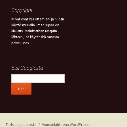
Copyright
Kuvat ovat itse ottamiani ja niiden
käyttö muualla ilman lupaa on
kielletty. Mainitsethan reseptin
lähteen, jos käytät sitä omassa
palvelussasi.
Etsi Googlesta
Tietosuojaseloste
Voimanlähteenä WordPress