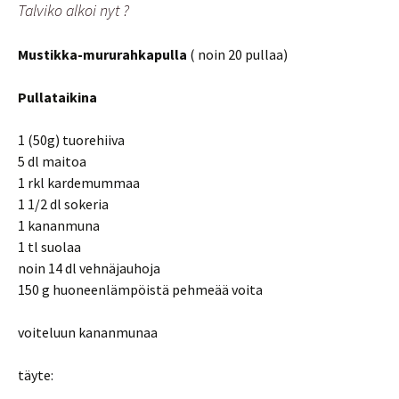
Talviko alkoi nyt ?
Mustikka-mururahkapulla
( noin 20 pullaa)
Pullataikina
1 (50g) tuorehiiva
5 dl maitoa
1 rkl kardemummaa
1 1/2 dl sokeria
1 kananmuna
1 tl suolaa
noin 14 dl vehnäjauhoja
150 g huoneenlämpöistä pehmeää voita
voiteluun kananmunaa
täyte: