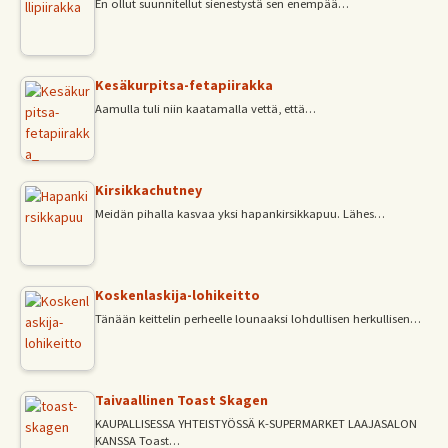
En ollut suunnitellut sienestystä sen enempää…
Kesäkurpitsa-fetapiirakka
Aamulla tuli niin kaatamalla vettä, että…
Kirsikkachutney
Meidän pihalla kasvaa yksi hapankirsikkapuu. Lähes…
Koskenlaskija-lohikeitto
Tänään keittelin perheelle lounaaksi lohdullisen herkullisen…
Taivaallinen Toast Skagen
KAUPALLISESSA YHTEISTYÖSSÄ K-SUPERMARKET LAAJASALON
KANSSA Toast…