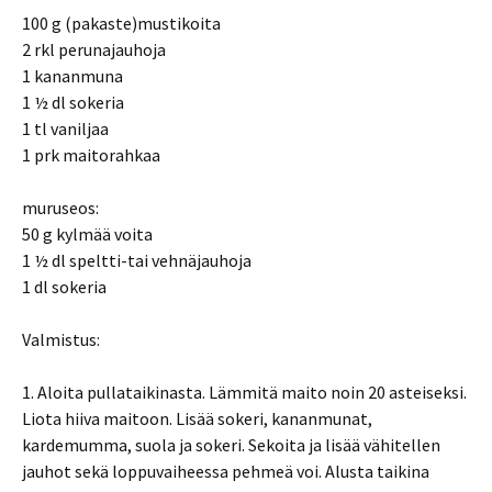
100 g (pakaste)mustikoita
2 rkl perunajauhoja
1 kananmuna
1 ½ dl sokeria
1 tl vaniljaa
1 prk maitorahkaa
muruseos:
50 g kylmää voita
1 ½ dl speltti-tai vehnäjauhoja
1 dl sokeria
Valmistus:
1. Aloita pullataikinasta. Lämmitä maito noin 20 asteiseksi.
Liota hiiva maitoon. Lisää sokeri, kananmunat,
kardemumma, suola ja sokeri. Sekoita ja lisää vähitellen
jauhot sekä loppuvaiheessa pehmeä voi. Alusta taikina