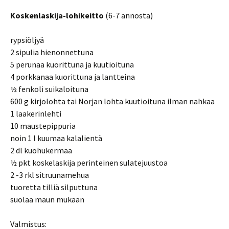
Koskenlaskija-lohikeitto
(6-7 annosta)
rypsiöljyä
2 sipulia hienonnettuna
5 perunaa kuorittuna ja kuutioituna
4 porkkanaa kuorittuna ja lantteina
½ fenkoli suikaloituna
600 g kirjolohta tai Norjan lohta kuutioituna ilman nahkaa
1 laakerinlehti
10 maustepippuria
noin 1 l kuumaa kalalientä
2 dl kuohukermaa
½ pkt koskelaskija perinteinen sulatejuustoa
2 -3 rkl sitruunamehua
tuoretta tilliä silputtuna
suolaa maun mukaan
Valmistus: