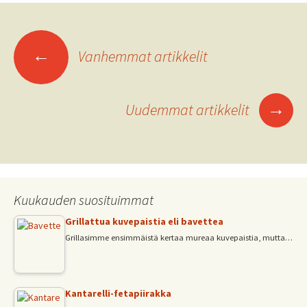
o
er
l
sA
e
o
p
Artikkelien
k
p
←
Vanhemmat artikkelit
selaus
→
Uudemmat artikkelit
Kuukauden suosituimmat
Grillattua kuvepaistia eli bavettea
Grillasimme ensimmäistä kertaa mureaa kuvepaistia, mutta…
Kantarelli-fetapiirakka