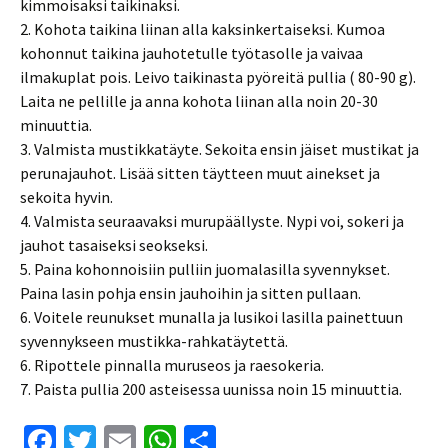
kimmoisaksi taikinaksi.
2. Kohota taikina liinan alla kaksinkertaiseksi. Kumoa
kohonnut taikina jauhotetulle työtasolle ja vaivaa
ilmakuplat pois. Leivo taikinasta pyöreitä pullia ( 80-90 g).
Laita ne pellille ja anna kohota liinan alla noin 20-30
minuuttia.
3. Valmista mustikkatäyte. Sekoita ensin jäiset mustikat ja
perunajauhot. Lisää sitten täytteen muut ainekset ja
sekoita hyvin.
4. Valmista seuraavaksi murupäällyste. Nypi voi, sokeri ja
jauhot tasaiseksi seokseksi.
5. Paina kohonnoisiin pulliin juomalasilla syvennykset.
Paina lasin pohja ensin jauhoihin ja sitten pullaan.
6. Voitele reunukset munalla ja lusikoi lasilla painettuun
syvennykseen mustikka-rahkatäytettä.
6. Ripottele pinnalla muruseos ja raesokeria.
7. Paista pullia 200 asteisessa uunissa noin 15 minuuttia.
Fa
T
E
W
S