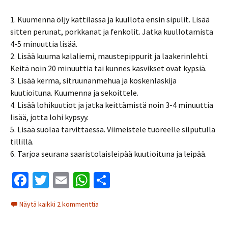
1. Kuumenna öljy kattilassa ja kuullota ensin sipulit. Lisää
sitten perunat, porkkanat ja fenkolit. Jatka kuullotamista
4-5 minuuttia lisää.
2. Lisää kuuma kalaliemi, maustepippurit ja laakerinlehti.
Keitä noin 20 minuuttia tai kunnes kasvikset ovat kypsiä.
3. Lisää kerma, sitruunanmehua ja koskenlaskija
kuutioituna. Kuumenna ja sekoittele.
4. Lisää lohikuutiot ja jatka keittämistä noin 3-4 minuuttia
lisää, jotta lohi kypsyy.
5. Lisää suolaa tarvittaessa. Viimeistele tuoreelle silputulla
tillillä.
6. Tarjoa seurana saaristolaisleipää kuutioituna ja leipää.
Fa
T
E
W
S
ce
wi
m
h
h
Näytä kaikki 2 kommenttia
b
tt
ai
at
ar