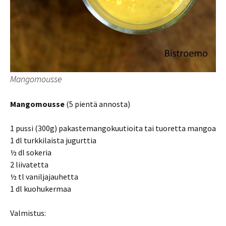
Mangomousse
Mangomousse
(5 pientä annosta)
1 pussi (300g) pakastemangokuutioita tai tuoretta mangoa
1 dl turkkilaista jugurttia
½ dl sokeria
2 liivatetta
½ tl vaniljajauhetta
1 dl kuohukermaa
Valmistus: