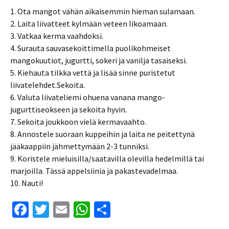
1. Ota mangot vähän aikaisemmin hieman sulamaan.
2. Laita liivatteet kylmään veteen likoamaan.
3. Vatkaa kerma vaahdoksi.
4. Surauta sauvasekoittimella puolikohmeiset
mangokuutiot, jugurtti, sokeri ja vanilja tasaiseksi.
5. Kiehauta tilkka vettä ja lisää sinne puristetut
liivatelehdet.Sekoita.
6. Valuta liivateliemi ohuena vanana mango-
jugurttiseokseen ja sekoita hyvin.
7. Sekoita joukkoon vielä kermavaahto.
8. Annostele suoraan kuppeihin ja laita ne peitettynä
jääkaappiin jähmettymään 2-3 tunniksi.
9. Koristele mieluisilla/saatavilla olevilla hedelmillä tai
marjoilla. Tässä appelsiinia ja pakastevadelmaa.
10. Nauti!
Fa
T
E
W
S
ce
wi
m
h
h