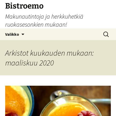
Siirry
Bistroemo
sisältöön
Makunautintoja ja herkkuhetkiä
ruokasesonkien mukaan!
Haku:
Valikko
Arkistot kuukauden mukaan:
maaliskuu 2020