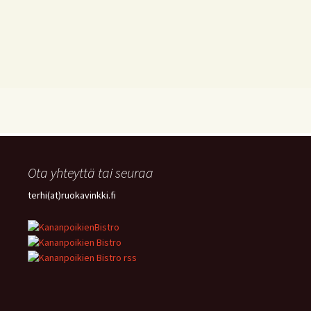
Ota yhteyttä tai seuraa
terhi(at)ruokavinkki.fi