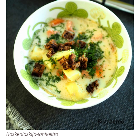
Koskenlaskija-lohikeitto