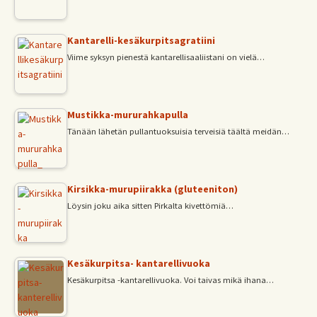
Kantarelli-kesäkurpitsagratiini
Viime syksyn pienestä kantarellisaaliistani on vielä…
Mustikka-mururahkapulla
Tänään lähetän pullantuoksuisia terveisiä täältä meidän…
Kirsikka-murupiirakka (gluteeniton)
Löysin joku aika sitten Pirkalta kivettömiä…
Kesäkurpitsa- kantarellivuoka
Kesäkurpitsa -kantarellivuoka. Voi taivas mikä ihana…