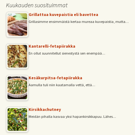
Kuukauden suosituimmat
k
p
Grillattua kuvepaistia eli bavettea
Grillasimme ensimmäistä kertaa mureaa kuvepaistia, mutta…
Kantarelli-fetapiirakka
En ollut suunnitellut sienestystä sen enempää…
Kesäkurpitsa-fetapiirakka
Aamulla tuli niin kaatamalla vettä, että…
Kirsikkachutney
Meidän pihalla kasvaa yksi hapankirsikkapuu. Lähes…