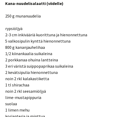
Kana-nuudelisalaatti (viidelle)
250 g munanuudelia
rypsiöljyä
2-3 cm inkivääriä kuorittuna ja hienonnettuna
5 valkosipulin kynttä hienonnettuna
800 g kananjauhelihaa
1/2 kiinankaalia suikaleina
2 porkkanaa ohuina lantteina
3 eri väristä suippopaprikaa suikaleina
2 kevätsipulia hienonnettuna
noin 2 rkl kalakastiketta
1 tl shirachaa
noin 2 rkl seesamiöljyä
lime-mustapippuria
suolaa
1 limen mehu
korianteria ja minttua