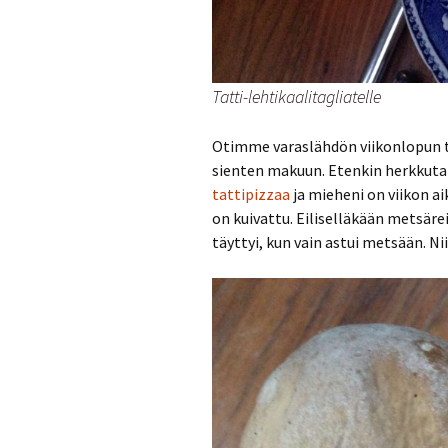
Tatti-lehtikaalitagliatelle
Otimme varaslähdön viikonlopun t
sienten makuun. Etenkin herkkutat
tattipizzaa
ja mieheni on viikon a
on kuivattu. Eiliselläkään metsärei
täyttyi, kun vain astui metsään. Ni