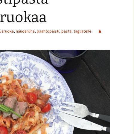
ruokaa
usruoka
,
naudanliha
,
paahtopaisti
,
pasta
,
tagliatelle
ja
nnaiset