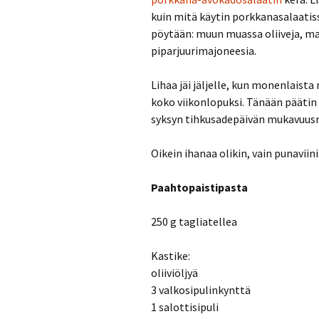
kuin mitä käytin porkkanasalaatis
pöytään: muun muassa oliiveja, mar
piparjuurimajoneesia.
Lihaa jäi jäljelle, kun monenlaista
koko viikonlopuksi. Tänään päätin 
syksyn tihkusadepäivän mukavuus
Oikein ihanaa olikin, vain punaviini
Paahtopaistipasta
250 g tagliatellea
Kastike:
oliiviöljyä
3 valkosipulinkynttä
1 salottisipuli