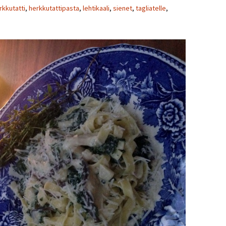
rkkutatti
,
herkkutattipasta
,
lehtikaali
,
sienet
,
tagliatelle
,