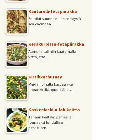
Kantarelli-fetapiirakka
En ollut suunnitellut sienestystä
sen enempää…
Kesäkurpitsa-fetapiirakka
Aamulla tuli niin kaatamalla
vettä, että…
Kirsikkachutney
Meidän pihalla kasvaa yksi
hapankirsikkapuu. Lähes…
Koskenlaskija-lohikeitto
Tänään keittelin perheelle
lounaaksi lohdullisen
herkullisen…