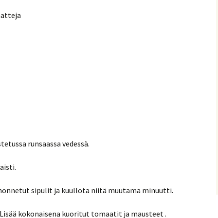
aatteja
stetussa runsaassa vedessä.
aisti.
nonnetut sipulit ja kuullota niitä muutama minuutti.
 Lisää kokonaisena kuoritut tomaatit ja mausteet .