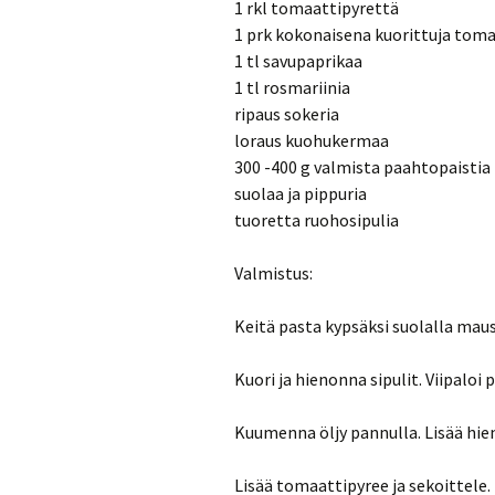
1 rkl tomaattipyrettä
1 prk kokonaisena kuorittuja tom
1 tl savupaprikaa
1 tl rosmariinia
ripaus sokeria
loraus kuohukermaa
300 -400 g valmista paahtopaistia
suolaa ja pippuria
tuoretta ruohosipulia
Valmistus:
Keitä pasta kypsäksi suolalla mau
Kuori ja hienonna sipulit. Viipaloi p
Kuumenna öljy pannulla. Lisää hie
Lisää tomaattipyree ja sekoittele.