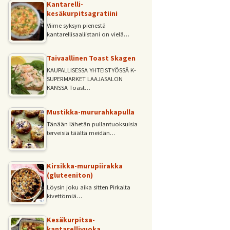
Kantarelli-
kesäkurpitsagratiini
Viime syksyn pienestä
kantarellisaaliistani on vielä…
Taivaallinen Toast Skagen
KAUPALLISESSA YHTEISTYÖSSÄ K-
SUPERMARKET LAAJASALON
KANSSA Toast…
Mustikka-mururahkapulla
Tänään lähetän pullantuoksuisia
terveisiä täältä meidän…
Kirsikka-murupiirakka
(gluteeniton)
Löysin joku aika sitten Pirkalta
kivettömiä…
Kesäkurpitsa-
kantarellivuoka