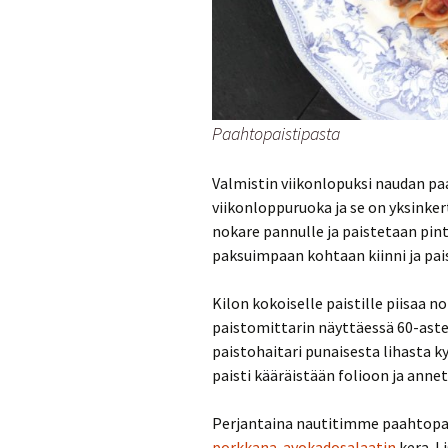
Munakkaat
Pastat
Pizzat
Paahtopaistipasta
Risotot
Salaatit
Valmistin viikonlopuksi naudan pa
viikonloppuruoka ja se on yksinkert
Sienet
nokare pannulle ja paistetaan pinta
paksuimpaan kohtaan kiinni ja pais
Suolaiset lei
Kilon kokoiselle paistille piisaa no
paistomittarin näyttäessä 60-aste
paistohaitari punaisesta lihasta k
paisti kääräistään folioon ja annet
Perjantaina nautitimme paahtopais
porkkana-avokadosalaatin
kera. L