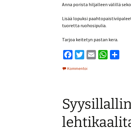
Anna porista hiljalleen välillä sek
Lisää lopuksi paahtopaistiviipalee
tuoretta ruohosipulia.
Tarjoa keitetyn pastan kera.
Fa
T
E
W
S
ce
wi
m
h
h
Kommentoi
b
tt
ai
at
ar
o
er
l
sA
e
o
p
Syysillalli
k
p
lehtikaalit