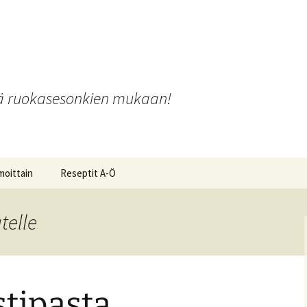
o
iä ruokasesonkien mukaan!
moittain
Reseptit A-Ö
telle
ot ja
tipasta