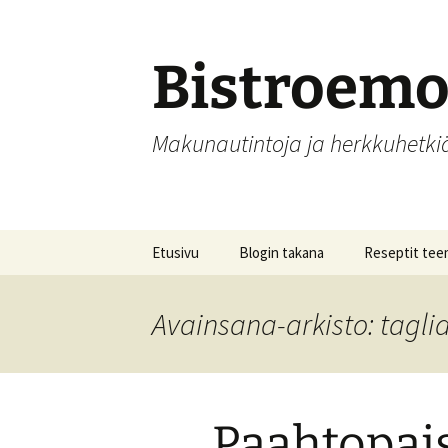
Siirry
sisältöön
Bistroem
Makunautintoja ja herkkuhetk
Etusivu
Blogin takana
Reseptit tee
Aamupalat
Avainsana-arkisto: taglia
Alkupalat
Hedelmät, hill
säilöntä
Paahtopais
Joulu