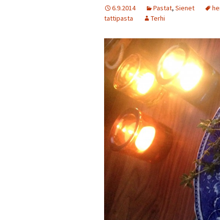
6.9.2014
Pastat
,
Sienet
he
tattipasta
Terhi