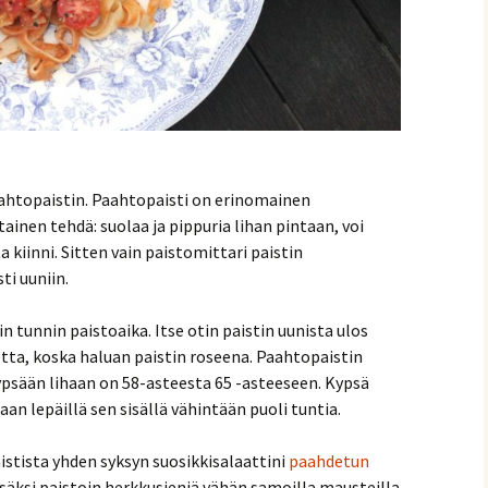
ahtopaistin. Paahtopaisti on erinomainen
ainen tehdä: suolaa ja pippuria lihan pintaan, voi
 kiinni. Sitten vain paistomittari paistin
ti uuniin.
vonnaiset
in tunnin paistoaika. Itse otin paistin uunista ulos
tta, koska haluan paistin roseena. Paahtopaistin
ypsään lihaan on 58-asteesta 65 -asteeseen. Kypsä
aan lepäillä sen sisällä vähintään puoli tuntia.
tista yhden syksyn suosikkisalaattini
paahdetun
isäksi paistoin herkkusieniä vähän samoilla mausteilla