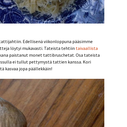
attijahtiin. Edellisenä viikonloppuna pääsimme
teja löytyi mukavasti. Tateista tehtiin
taivaallista
ikana paistanut monet tattibruschetat. Osa tateista
ssulla ei tullut pettymystä tattien kanssa. Kori
itä kasvaa jopa päällekkäin!