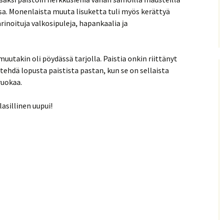
sa. Monenlaista muuta lisuketta tuli myös kerättyä
inoituja valkosipuleja, hapankaalia ja
 muutakin oli pöydässä tarjolla. Paistia onkin riittänyt
tehdä lopusta paistista pastan, kun se on sellaista
ruokaa.
lasillinen uupui!