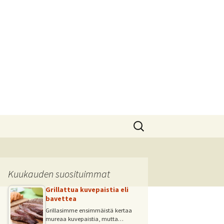
Haku:
Kuukauden suosituimmat
Grillattua kuvepaistia eli
bavettea
Grillasimme ensimmäistä kertaa
mureaa kuvepaistia, mutta…