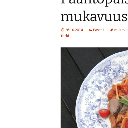
mukavuus
Jälkiruokia
Juomia
26.10.2014
Pastat
mukavu
Terhi
Kalaruokia
Kasvisherkku
Keitot
Liharuokia
Lintu
Lisukkeet
Makeat leivo