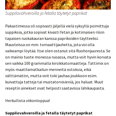
Suppilovahveroilla ja fetalla täytetyt paprikat
Pakastimessa oli sopivasti jäljellä vielä syksyllä poimittuja
suppiksia, jotka sopivat kivasti fetan ja kotimaisen riisin
tapaisen ruokakauran kanssa paprikoiden täytteeksi.
Mausteissa on mm. tomaattijauhetta, jota voi olla
vaikeampi löytää. Itse olen ostanut sitä Ruohonjuuresta. Se
on mainio tuote monessa ruoassa, mutta voit hyvin korvata
sen vaikka 100 grammalla kirsikkatomaatteja. Tattimix on
myös maatilamatkailun menneitä ostoksia, eikä
välttämätön, mutta voit toki jauhaa joukkoon esim.
kuivattuja tatteja tai mustatorvisieniä, jos haluat. Muut
reseptin ainekset ovat helposti saatavissa lähikaupasta.
Herkullista viikonloppua!
Suppilovahveroilla ja fetalla täytetyt paprikat