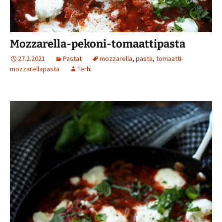
Mozzarella-pekoni-tomaattipasta
27.2.2021
Pastat
mozzarella
,
pasta
,
tomaatti-
mozzarellapasta
Terhi