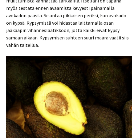
muuttumista kannattaa tarkkailla. Itselläni on tapana
myös testata ennen avaamista kevyesti painamalla
avokadon päästä. Se antaa pikkaisen periksi, kun avokado
on kypsä. Kypsymistä voi hidastaa laittamalla osan
jääkaapin vihanneslaatikkoon, jotta kaikki eivät kypsy
samaan aikaan. Kypsymisen suhteen suuri määrä vaatii siis
vähän taiteilua.