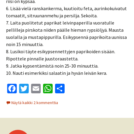
riisi on kypsää.
6. Lisää vielä ranskankerma, kuutioitu feta, aurinkokuivatut
tomaatit, sitruunanmehu ja persilja. Sekoita.
7. Laita puolitetut paprikat leivinpaperilla vuoratulle
pellilleja pirskota niiden päälle hieman rypsiöljyä. Mausta
suolalla ja mustapippurilla. Esikypsennä paprikoita uunissa
noin 15 minuuttia.
8. Lusikoi täyte esikypsennettyjen paprikoiden sisään.
Ripottele pinnalle juustoraastetta.
9. Jatka kypsentämistä noin 25-30 minuuttia.
10. Nauti esimerkiksi salaatin ja hyvän leivän kera.
Fa
T
E
W
S
ce
wi
m
h
h
Näytä kaikki 2 kommenttia
b
tt
ai
at
ar
o
er
l
sA
e
o
p