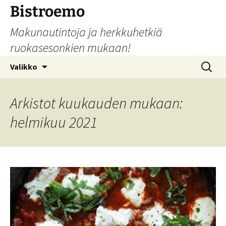
Siirry
Bistroemo
sisältöön
Makunautintoja ja herkkuhetkiä
ruokasesonkien mukaan!
Haku:
Valikko
Arkistot kuukauden mukaan:
helmikuu 2021