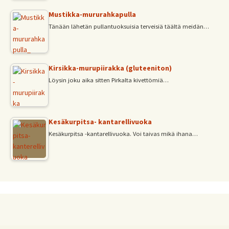
Mustikka-mururahkapulla
Tänään lähetän pullantuoksuisia terveisiä täältä meidän…
Kirsikka-murupiirakka (gluteeniton)
Löysin joku aika sitten Pirkalta kivettömiä…
Kesäkurpitsa- kantarellivuoka
Kesäkurpitsa -kantarellivuoka. Voi taivas mikä ihana…