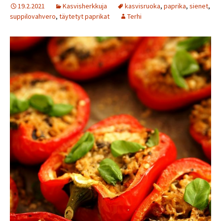
19.2.2021
Kasvisherkkuja
kasvisruoka
,
paprika
,
sienet
,
suppilovahvero
,
täytetyt paprikat
Terhi