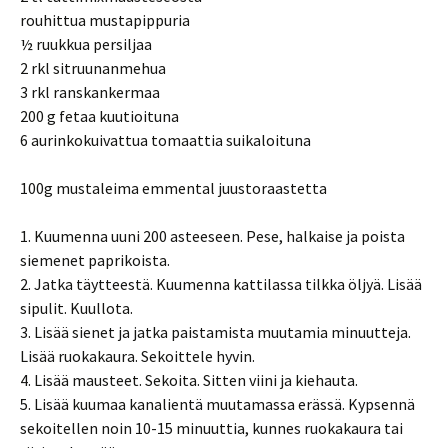
rouhittua mustapippuria
½ ruukkua persiljaa
2 rkl sitruunanmehua
3 rkl ranskankermaa
200 g fetaa kuutioituna
6 aurinkokuivattua tomaattia suikaloituna
100g mustaleima emmental juustoraastetta
1. Kuumenna uuni 200 asteeseen. Pese, halkaise ja poista
siemenet paprikoista.
2. Jatka täytteestä. Kuumenna kattilassa tilkka öljyä. Lisää
sipulit. Kuullota.
3. Lisää sienet ja jatka paistamista muutamia minuutteja.
Lisää ruokakaura. Sekoittele hyvin.
4. Lisää mausteet. Sekoita. Sitten viini ja kiehauta.
5. Lisää kuumaa kanalientä muutamassa erässä. Kypsennä
sekoitellen noin 10-15 minuuttia, kunnes ruokakaura tai