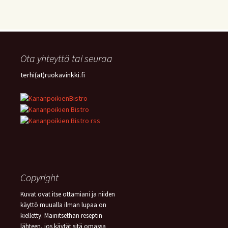
Ota yhteyttä tai seuraa
terhi(at)ruokavinkki.fi
Copyright
Kuvat ovat itse ottamiani ja niiden
käyttö muualla ilman lupaa on
kielletty. Mainitsethan reseptin
lähteen, jos käytät sitä omassa