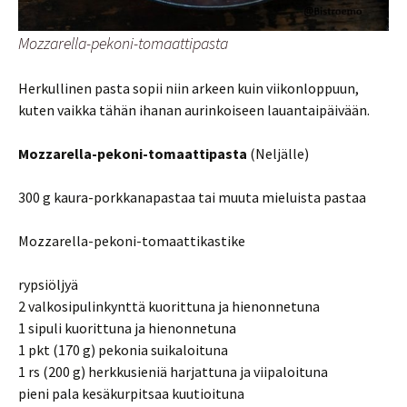
Mozzarella-pekoni-tomaattipasta
Herkullinen pasta sopii niin arkeen kuin viikonloppuun,
kuten vaikka tähän ihanan aurinkoiseen lauantaipäivään.
Mozzarella-pekoni-tomaattipasta
(Neljälle)
300 g kaura-porkkanapastaa tai muuta mieluista pastaa
Mozzarella-pekoni-tomaattikastike
rypsiöljyä
2 valkosipulinkynttä kuorittuna ja hienonnetuna
1 sipuli kuorittuna ja hienonnetuna
1 pkt (170 g) pekonia suikaloituna
1 rs (200 g) herkkusieniä harjattuna ja viipaloituna
pieni pala kesäkurpitsaa kuutioituna