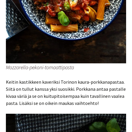
Mozzarella-pekoni-tomaattipasta
Keitin kastikkeen kaveriksi Torinon kaura-porkkanapastaa.
Siitä on tullut kanssa yksi suosikki. Porkkana antaa pastalle
kivaa väriä ja se on kuitupitoisempaa kuin tavallinen vaalea
pasta. Lisäksi se on oikein maukas vaihtoehto!