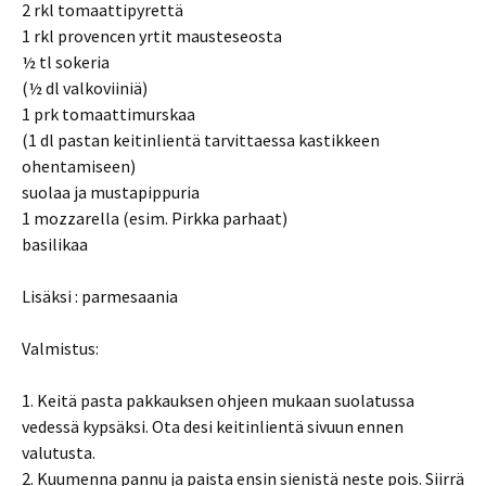
2 rkl tomaattipyrettä
1 rkl provencen yrtit mausteseosta
½ tl sokeria
(½ dl valkoviiniä)
1 prk tomaattimurskaa
(1 dl pastan keitinlientä tarvittaessa kastikkeen
ohentamiseen)
suolaa ja mustapippuria
1 mozzarella (esim. Pirkka parhaat)
basilikaa
Lisäksi : parmesaania
Valmistus:
1. Keitä pasta pakkauksen ohjeen mukaan suolatussa
vedessä kypsäksi. Ota desi keitinlientä sivuun ennen
valutusta.
2. Kuumenna pannu ja paista ensin sienistä neste pois. Siirrä