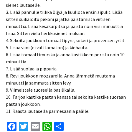
sienet lautaselle.
3. Lisää pannulle tilkka öljyä ja kuullota ensin sipulit. Lisää
sitten suikaloitu pekoni ja jatka paistamista viitisen
minuuttia. Lisää kesäkurpitsa ja paista noin viisi minuuttia
lisää. Sitten vielä herkkusienet mukaan.
4. Sekoita joukkoon tomaattipyre, sokeri ja provencen yrtit.
5. Lisää viini (ei välttämätön) ja kiehauta.
6. Lisää tomaattimurska ja anna kastikkeen porista noin 10
minuuttia.
7. Lisää suolaa ja pippuria.
8. Revi joukkoon mozzarella. Anna lämmetä muutama
minuutti ja sammuta sitten levy.
9. Viimeistele tuoreella basilikalla.
10. Tarjoa kastike pastan kanssa tai sekoita kastike suoraan
pastan joukkoon.
11. Raasta lautasella parmesaania päälle.
Fa
T
E
W
S