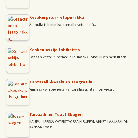
Kesäkurpitsa-fetapiirakka
Aamulla tuli niin kaatamalla vettä, että…
Koskenlaskija-lohikeitto
Tänään keittelin perheelle lounaaksi lohdullisen herkullisen…
Kantarelli-kesäkurpitsagratiini
Viime syksyn pienestä kantarellisaaliistani on vielä…
Taivaallinen Toast Skagen
KAUPALLISESSA YHTEISTYÖSSÄ K-SUPERMARKET LAAJASALON
KANSSA Toast…