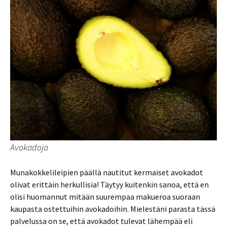
Avokadoja
Munakokkelileipien päällä nautitut kermaiset avokadot
olivat erittäin herkullisia! Täytyy kuitenkin sanoa, että en
olisi huomannut mitään suurempaa makueroa suoraan
kaupasta ostettuihin avokadoihin. Mielestäni parasta tässä
palvelussa on se, että avokadot tulevat lähempää eli