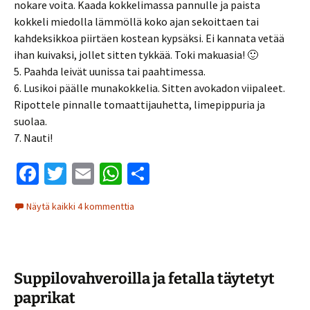
nokare voita. Kaada kokkelimassa pannulle ja paista
kokkeli miedolla lämmöllä koko ajan sekoittaen tai
kahdeksikkoa piirtäen kostean kypsäksi. Ei kannata vetää
ihan kuivaksi, jollet sitten tykkää. Toki makuasia! 🙂
5. Paahda leivät uunissa tai paahtimessa.
6. Lusikoi päälle munakokkelia. Sitten avokadon viipaleet.
Ripottele pinnalle tomaattijauhetta, limepippuria ja
suolaa.
7. Nauti!
Fa
T
E
W
S
ce
wi
m
h
h
Näytä kaikki 4 kommenttia
b
tt
ai
at
ar
o
er
l
sA
e
o
p
Suppilovahveroilla ja fetalla täytetyt
k
p
paprikat