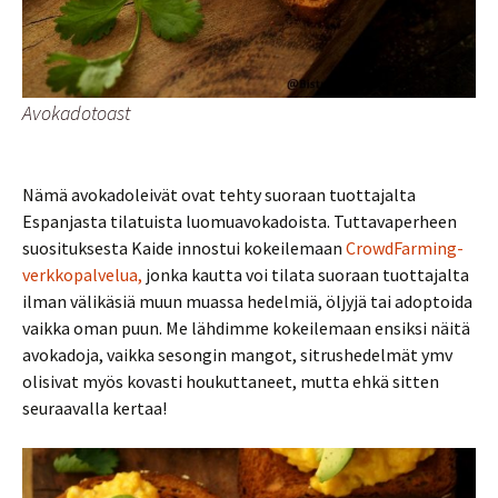
Avokadotoast
Nämä avokadoleivät ovat tehty suoraan tuottajalta
Espanjasta tilatuista luomuavokadoista. Tuttavaperheen
suosituksesta Kaide innostui kokeilemaan
CrowdFarming-
verkkopalvelua,
jonka kautta voi tilata suoraan tuottajalta
ilman välikäsiä muun muassa hedelmiä, öljyjä tai adoptoida
vaikka oman puun. Me lähdimme kokeilemaan ensiksi näitä
avokadoja, vaikka sesongin mangot, sitrushedelmät ymv
olisivat myös kovasti houkuttaneet, mutta ehkä sitten
seuraavalla kertaa!