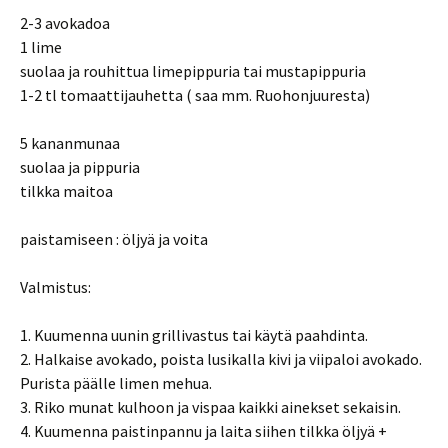
2-3 avokadoa
1 lime
suolaa ja rouhittua limepippuria tai mustapippuria
1-2 tl tomaattijauhetta ( saa mm. Ruohonjuuresta)
5 kananmunaa
suolaa ja pippuria
tilkka maitoa
paistamiseen : öljyä ja voita
Valmistus:
1. Kuumenna uunin grillivastus tai käytä paahdinta.
2. Halkaise avokado, poista lusikalla kivi ja viipaloi avokado.
Purista päälle limen mehua.
3. Riko munat kulhoon ja vispaa kaikki ainekset sekaisin.
4. Kuumenna paistinpannu ja laita siihen tilkka öljyä +