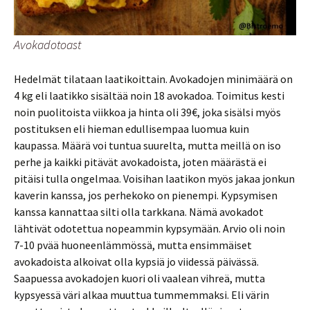
Avokadotoast
Hedelmät tilataan laatikoittain. Avokadojen minimäärä on
4 kg eli laatikko sisältää noin 18 avokadoa. Toimitus kesti
noin puolitoista viikkoa ja hinta oli 39€, joka sisälsi myös
postituksen eli hieman edullisempaa luomua kuin
kaupassa. Määrä voi tuntua suurelta, mutta meillä on iso
perhe ja kaikki pitävät avokadoista, joten määrästä ei
pitäisi tulla ongelmaa. Voisihan laatikon myös jakaa jonkun
kaverin kanssa, jos perhekoko on pienempi. Kypsymisen
kanssa kannattaa silti olla tarkkana. Nämä avokadot
lähtivät odotettua nopeammin kypsymään. Arvio oli noin
7-10 pvää huoneenlämmössä, mutta ensimmäiset
avokadoista alkoivat olla kypsiä jo viidessä päivässä.
Saapuessa avokadojen kuori oli vaalean vihreä, mutta
kypsyessä väri alkaa muuttua tummemmaksi. Eli värin