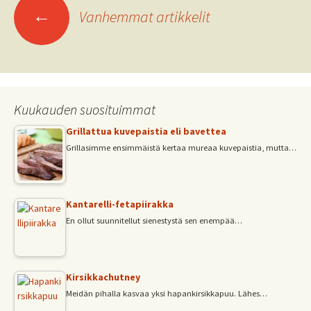
Artikkelien
k
p
←
Vanhemmat artikkelit
selaus
Kuukauden suosituimmat
Grillattua kuvepaistia eli bavettea
Grillasimme ensimmäistä kertaa mureaa kuvepaistia, mutta…
Kantarelli-fetapiirakka
En ollut suunnitellut sienestystä sen enempää…
Kirsikkachutney
Meidän pihalla kasvaa yksi hapankirsikkapuu. Lähes…