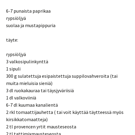
6-7 punaista paprikaa
rypsiöljyä
suolaa ja mustapippuria
täyte:
rypsiöljyä
3 valkosipulinkynttä
1 sipuli
300 g sulatettuja esipaistettuja suppilovahveroita (tai
muita mieluisia sieniä)
3 dl ruokakauraa tai täysjyväriisiä
1 dl valkoviiniä
6-7 dl kuumaa kanalientä
2 rkl tomaattijauhetta ( tai voit käyttää täytteessä myös
kirsikkatomaatteja)
2 tl provencen yrtit mausteseosta
2 tl tattimixmausteseosta