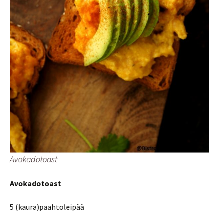
Avokadotoast
Avokadotoast
5 (kaura)paahtoleipää