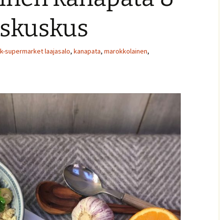
ruskuskus
k-supermarket laajasalo
,
kanapata
,
marokkolainen
,
ja
nnaiset