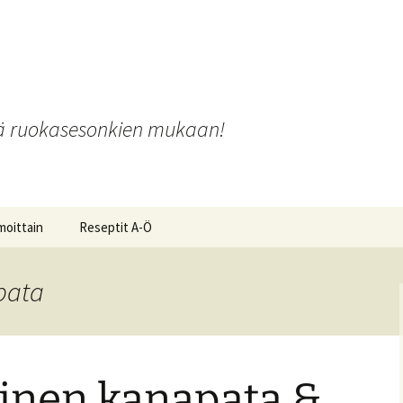
o
iä ruokasesonkien mukaan!
moittain
Reseptit A-Ö
pata
ot ja
inen kanapata &