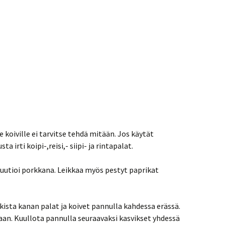
le koiville ei tarvitse tehdä mitään. Jos käytät
a irti koipi-,reisi,- siipi- ja rintapalat.
 kuutioi porkkana. Leikkaa myös pestyt paprikat
kista kanan palat ja koivet pannulla kahdessa erässä.
taan. Kuullota pannulla seuraavaksi kasvikset yhdessä