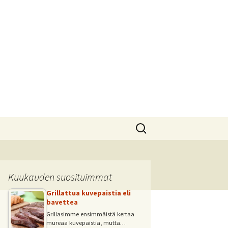
Haku:
Kuukauden suosituimmat
Grillattua kuvepaistia eli
bavettea
Grillasimme ensimmäistä kertaa
mureaa kuvepaistia, mutta…