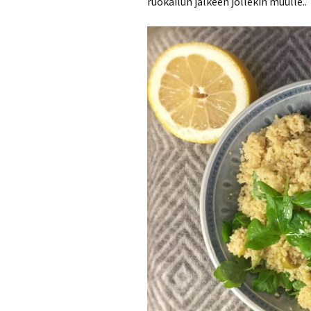
ruokailun jälkeen jollekin muulle..