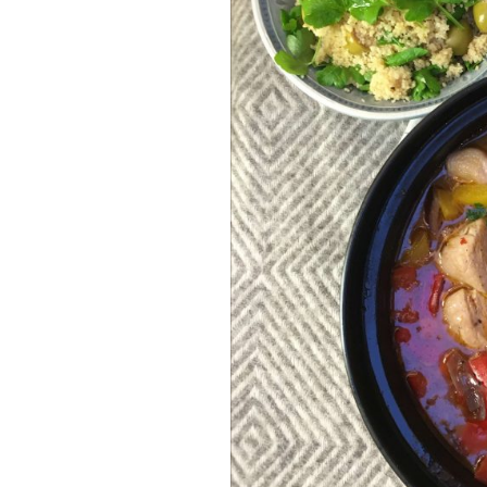
Munakkaat
Pastat
Pizzat
Risotot
Salaatit
Sienet
Suolaiset lei