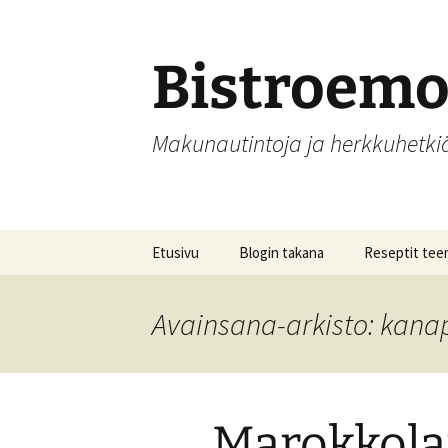
Siirry
sisältöön
Bistroem
Makunautintoja ja herkkuhetk
Etusivu
Blogin takana
Reseptit tee
Aamupalat
Avainsana-arkisto: kana
Alkupalat
Hedelmät, hill
säilöntä
Marokkola
Joulu