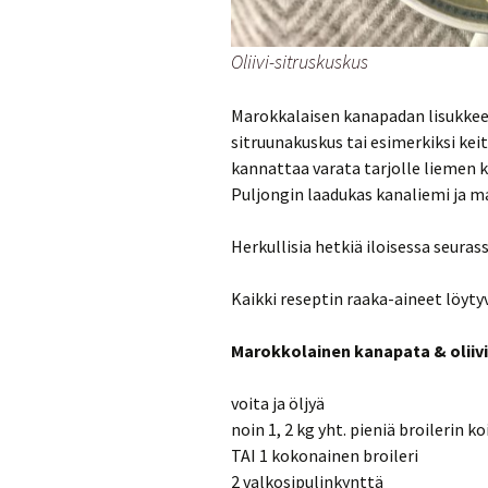
Oliivi-sitruskuskus
Marokkalaisen kanapadan lisukkeeksi
sitruunakuskus tai esimerkiksi kei
kannattaa varata tarjolle liemen
Puljongin laadukas kanaliemi ja 
Herkullisia hetkiä iloisessa seurass
Kaikki reseptin raaka-aineet löyt
Marokkolainen kanapata & oliiv
voita ja öljyä
noin 1, 2 kg yht. pieniä broilerin ko
TAI 1 kokonainen broileri
2 valkosipulinkynttä