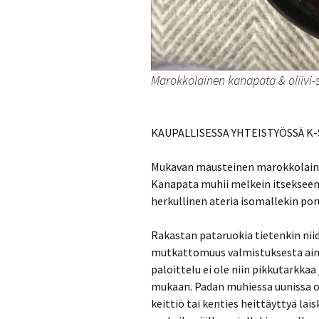
Marokkolainen kanapata & oliivi-
KAUPALLISESSA YHTEISTYÖSSÄ 
Mukavan mausteinen marokkolaine
Kanapata muhii melkein itsekseen 
herkullinen ateria isomallekin por
Rakastan pataruokia tietenkin nii
mutkattomuus valmistuksesta aina
paloittelu ei ole niin pikkutarkkaa
mukaan. Padan muhiessa uunissa on 
keittiö tai kenties heittäyttyä la