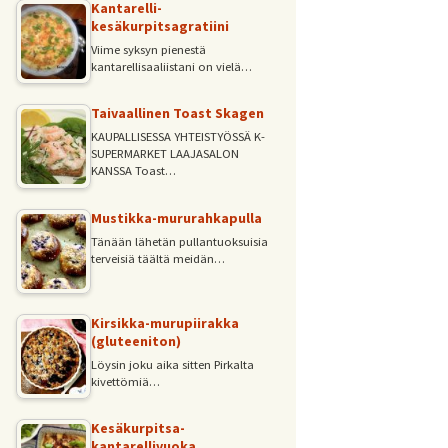
Kantarelli-
kesäkurpitsagratiini
Viime syksyn pienestä
kantarellisaaliistani on vielä…
Taivaallinen Toast Skagen
KAUPALLISESSA YHTEISTYÖSSÄ K-
SUPERMARKET LAAJASALON
KANSSA Toast…
Mustikka-mururahkapulla
Tänään lähetän pullantuoksuisia
terveisiä täältä meidän…
Kirsikka-murupiirakka
(gluteeniton)
Löysin joku aika sitten Pirkalta
kivettömiä…
Kesäkurpitsa-
kantarellivuoka