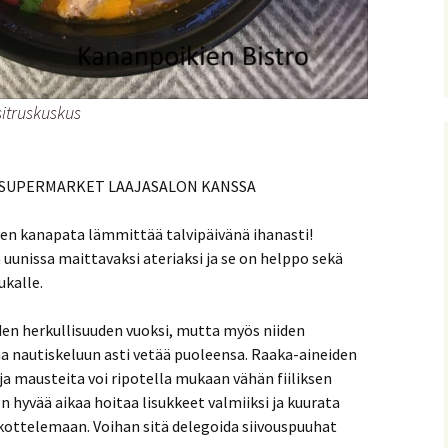
sitruskuskus
K-SUPERMARKET LAAJASALON KANSSA
n kanapata lämmittää talvipäivänä ihanasti!
uunissa maittavaksi ateriaksi ja se on helppo sekä
ukalle.
den herkullisuuden vuoksi, mutta myös niiden
 nautiskeluun asti vetää puoleensa. Raaka-aineiden
 ja mausteita voi ripotella mukaan vähän fiiliksen
hyvää aikaa hoitaa lisukkeet valmiiksi ja kuurata
iskottelemaan. Voihan sitä delegoida siivouspuuhat