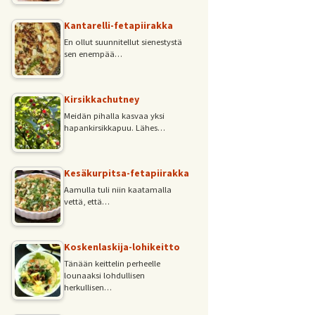
Kantarelli-fetapiirakka
En ollut suunnitellut sienestystä
sen enempää…
Kirsikkachutney
Meidän pihalla kasvaa yksi
hapankirsikkapuu. Lähes…
Kesäkurpitsa-fetapiirakka
Aamulla tuli niin kaatamalla
vettä, että…
Koskenlaskija-lohikeitto
Tänään keittelin perheelle
lounaaksi lohdullisen
herkullisen…