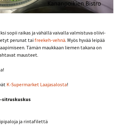
 sopii raikas ja vähällä vaivalla valmistuva oliivi-
tetyt perunat tai
freekeh-vehnä
. Myös hyvää leipää
 kaapimiseen. Tämän maukkaan liemen takana on
mahtavat mausteet.
a!
yvät
K-Supermarket Laajasalosta
!
i-sitruskuskus
ipipaloja ja rintafilettä