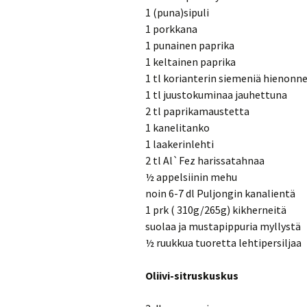
1 (puna)sipuli
1 porkkana
1 punainen paprika
1 keltainen paprika
1 tl korianterin siemeniä hienonn
1 tl juustokuminaa jauhettuna
2 tl paprikamaustetta
1 kanelitanko
1 laakerinlehti
2 tl Al`Fez harissatahnaa
½ appelsiinin mehu
noin 6-7 dl Puljongin kanalientä
1 prk ( 310g/265g) kikherneitä
suolaa ja mustapippuria myllystä
½ ruukkua tuoretta lehtipersiljaa
Oliivi-sitruskuskus