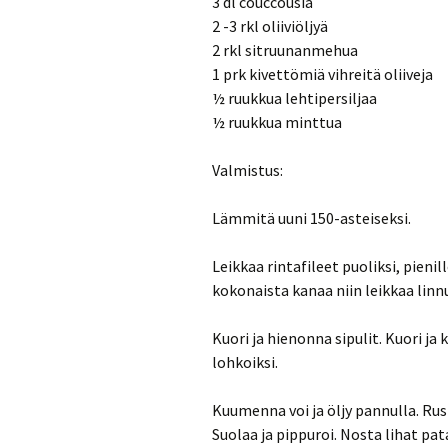
3 dl couccousia
2 -3 rkl oliiviöljyä
2 rkl sitruunanmehua
1 prk kivettömiä vihreitä oliiveja
½ ruukkua lehtipersiljaa
½ ruukkua minttua
Valmistus:
Lämmitä uuni 150-asteiseksi.
Leikkaa rintafileet puoliksi, pienil
kokonaista kanaa niin leikkaa linnust
Kuori ja hienonna sipulit. Kuori ja
lohkoiksi.
Kuumenna voi ja öljy pannulla. Rus
Suolaa ja pippuroi. Nosta lihat pa