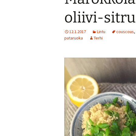
oliivi-sit
Jälkiruokia
Juomia
12.1.2017
Lintu
couscous
,
pataruoka
Terhi
Kalaruokia
Kasvisherkku
Keitot
Liharuokia
Lintu
Lisukkeet
Makeat leivo