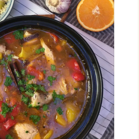
vonnaiset