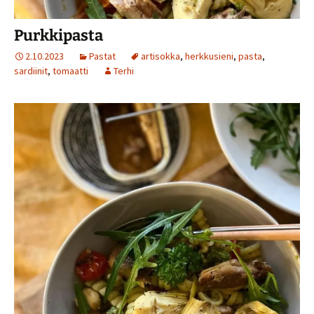
Purkkipasta
2.10.2023
Pastat
artisokka
,
herkkusieni
,
pasta
,
sardiinit
,
tomaatti
Terhi