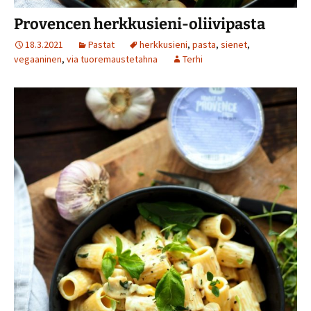
Provencen herkkusieni-oliivipasta
18.3.2021
Pastat
herkkusieni
,
pasta
,
sienet
,
vegaaninen
,
via tuoremaustetahna
Terhi