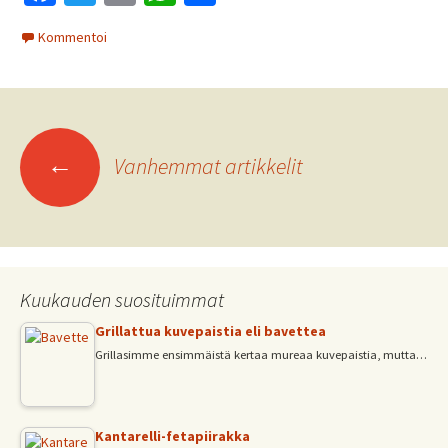
ce
wi
m
h
h
Kommentoi
b
tt
ai
at
ar
o
er
l
sA
e
o
p
Artikkelien
k
p
←
Vanhemmat artikkelit
selaus
Kuukauden suosituimmat
Grillattua kuvepaistia eli bavettea
Grillasimme ensimmäistä kertaa mureaa kuvepaistia, mutta…
Kantarelli-fetapiirakka