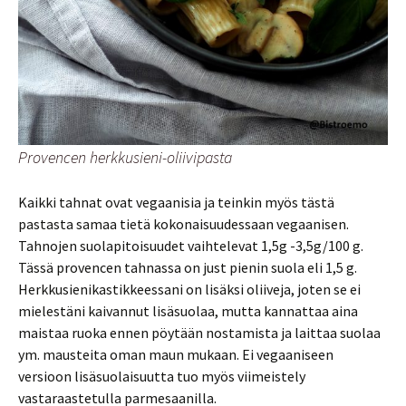
Provencen herkkusieni-oliivipasta
Kaikki tahnat ovat vegaanisia ja teinkin myös tästä
pastasta samaa tietä kokonaisuudessaan vegaanisen.
Tahnojen suolapitoisuudet vaihtelevat 1,5g -3,5g/100 g.
Tässä provencen tahnassa on just pienin suola eli 1,5 g.
Herkkusienikastikkeessani on lisäksi oliiveja, joten se ei
mielestäni kaivannut lisäsuolaa, mutta kannattaa aina
maistaa ruoka ennen pöytään nostamista ja laittaa suolaa
ym. mausteita oman maun mukaan. Ei vegaaniseen
versioon lisäsuolaisuutta tuo myös viimeistely
vastaraastetulla parmesaanilla.