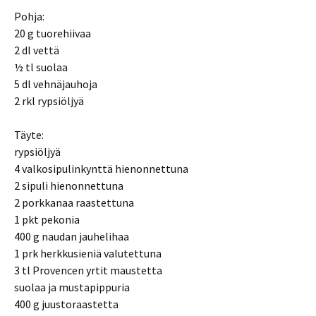
Pohja:
20 g tuorehiivaa
2 dl vettä
½ tl suolaa
5 dl vehnäjauhoja
2 rkl rypsiöljyä
Täyte:
rypsiöljyä
4 valkosipulinkynttä hienonnettuna
2 sipuli hienonnettuna
2 porkkanaa raastettuna
1 pkt pekonia
400 g naudan jauhelihaa
1 prk herkkusieniä valutettuna
3 tl Provencen yrtit maustetta
suolaa ja mustapippuria
400 g juustoraastetta