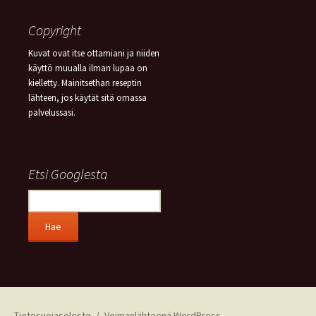
Copyright
Kuvat ovat itse ottamiani ja niiden
käyttö muualla ilman lupaa on
kielletty. Mainitsethan reseptin
lähteen, jos käytät sitä omassa
palvelussasi.
Etsi Googlesta
Tietosuojaseloste
Voimanlähteenä WordPress