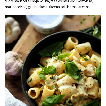
tuoremaustetahnoja voi käyttää esimerkiksi keitoissa,
marinadeissa, grillauskastikkeena tai lisämausteena.