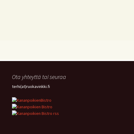
Ota yhteyttä tai seuraa
terhi(at)ruokavinkki.fi