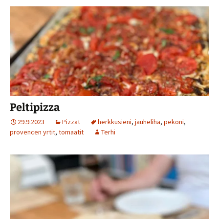
o
p
k
p
Peltipizza
29.9.2023
Pizzat
herkkusieni
,
jauheliha
,
pekoni
,
provencen yrtit
,
tomaatit
Terhi