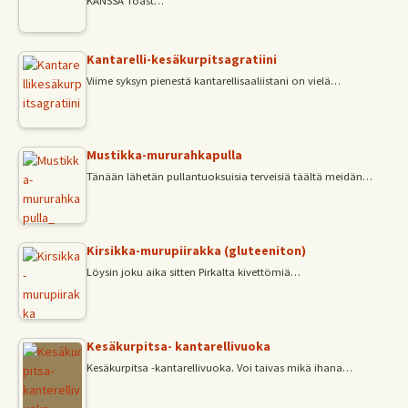
KANSSA Toast…
Kantarelli-kesäkurpitsagratiini
Viime syksyn pienestä kantarellisaaliistani on vielä…
Mustikka-mururahkapulla
Tänään lähetän pullantuoksuisia terveisiä täältä meidän…
Kirsikka-murupiirakka (gluteeniton)
Löysin joku aika sitten Pirkalta kivettömiä…
Kesäkurpitsa- kantarellivuoka
Kesäkurpitsa -kantarellivuoka. Voi taivas mikä ihana…