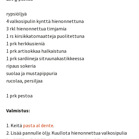
rypsiöljyä
4 valkosipulin kynttä hienonnettuna
3 rkl hienonnettua timjamia
1 rs kirsikkatomaatteja puolitettuna
1 prk herkkusieniä
1 prk artisokkaa halkaistuna
1 prk sardiineja sitruunakastikkeessa
ripaus sokeria
suolaa ja mustapippuria
rucolaa, persiljaa
1 prk pestoa
Valmistus:
1. Keitä
pasta al dente
.
2. Lisää pannulle öljy. Kuullota hienonnettua valkosipulia