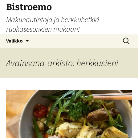
Siirry
Bistroemo
sisältöön
Makunautintoja ja herkkuhetkiä
ruokasesonkien mukaan!
Haku:
Valikko
Avainsana-arkisto: herkkusieni