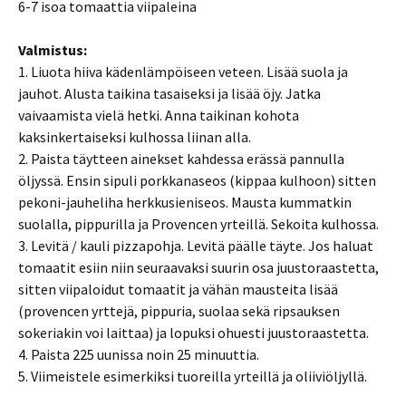
6-7 isoa tomaattia viipaleina
Valmistus:
1. Liuota hiiva kädenlämpöiseen veteen. Lisää suola ja
jauhot. Alusta taikina tasaiseksi ja lisää öjy. Jatka
vaivaamista vielä hetki. Anna taikinan kohota
kaksinkertaiseksi kulhossa liinan alla.
2. Paista täytteen ainekset kahdessa erässä pannulla
öljyssä. Ensin sipuli porkkanaseos (kippaa kulhoon) sitten
pekoni-jauheliha herkkusieniseos. Mausta kummatkin
suolalla, pippurilla ja Provencen yrteillä. Sekoita kulhossa.
3. Levitä / kauli pizzapohja. Levitä päälle täyte. Jos haluat
tomaatit esiin niin seuraavaksi suurin osa juustoraastetta,
sitten viipaloidut tomaatit ja vähän mausteita lisää
(provencen yrttejä, pippuria, suolaa sekä ripsauksen
sokeriakin voi laittaa) ja lopuksi ohuesti juustoraastetta.
4. Paista 225 uunissa noin 25 minuuttia.
5. Viimeistele esimerkiksi tuoreilla yrteillä ja oliiviöljyllä.