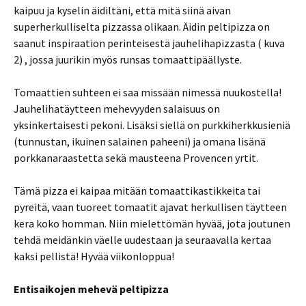
kaipuu ja kyselin äidiltäni, että mitä siinä aivan
superherkulliselta pizzassa olikaan. Äidin peltipizza on
saanut inspiraation perinteisestä jauhelihapizzasta ( kuva
2) , jossa juurikin myös runsas tomaattipäällyste.
Tomaattien suhteen ei saa missään nimessä nuukostella!
Jauhelihatäytteen mehevyyden salaisuus on
yksinkertaisesti pekoni. Lisäksi siellä on purkkiherkkusieniä
(tunnustan, ikuinen salainen paheeni) ja omana lisänä
porkkanaraastetta sekä mausteena Provencen yrtit.
Tämä pizza ei kaipaa mitään tomaattikastikkeita tai
pyreitä, vaan tuoreet tomaatit ajavat herkullisen täytteen
kera koko homman. Niin mielettömän hyvää, jota joutunen
tehdä meidänkin väelle uudestaan ja seuraavalla kertaa
kaksi pellistä! Hyvää viikonloppua!
Entisaikojen mehevä peltipizza