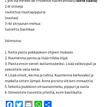
1 prk via Herbes de Provence tuoretahnaa
(Tuote saatu)
2 dl oliiveja
rouhittua mustapippuria
(suolaa)
3 rkl sitruunan mehua
tuoretta basilikaa
Valmistus:
1. Keitä pasta pakkauksen ohjeen mukaan.
2. Kuumenna pannu ja lisää tilkka öljyä
3. Paista ensin sienet kullanruskeiksi. Lisää valkosipuli ja
sekoittele vielä hetki.
4. Lisää oliivit, kerma ja tahna. Kuumenna kiehuvaksi ja
madalla sitten lämpö. Anna porista viitisen minuuttia.
5. Sekoita joukkoon sitruunanmehu, pippuri ja suola.
6. Viimeistele tuoreilla yrteillä, esim basilikalla.
Fa
T
E
W
S