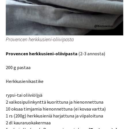
Provencen herkkusieni-oliivipasta
Provencen herkkusieni-oliivipasta
(2-3 annosta)
200 g pastaa
Herkkusienikastike
rypsi-tai oliiviöljyä
2 valkosipulinkynttä kuorittuna ja hienonnettuna
10 oksaa timjamia hienonnettuna (ei kovaa vartta)
1 rs (200g) herkkusieniä harjattuna ja viipaloituna
2 dl kauraruokakermaa