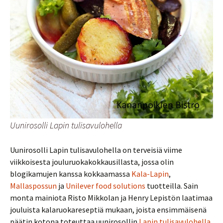
Uunirosolli Lapin tulisavulohella
Uunirosolli Lapin tulisavulohella on terveisiä viime
viikkoisesta jouluruokakokkausillasta, jossa olin
blogikamujen kanssa kokkaamassa
Kala-Lapin
,
Mallaspossun
ja
Unilever food solutions
tuotteilla. Sain
monta mainiota Risto Mikkolan ja Henry Lepistön laatimaa
jouluista kalaruokareseptiä mukaan, joista ensimmäisenä
päätin kotona toteuttaa uunirosollin
Lapin tulisavulohella
.