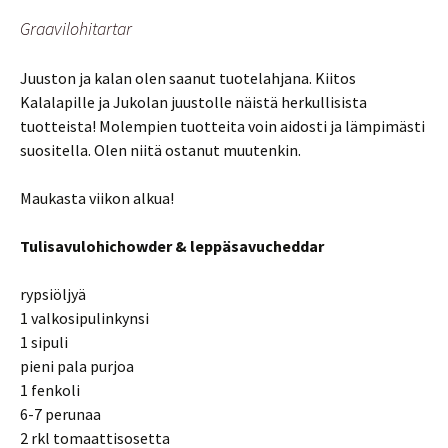
Graavilohitartar
Juuston ja kalan olen saanut tuotelahjana. Kiitos
Kalalapille ja Jukolan juustolle näistä herkullisista
tuotteista! Molempien tuotteita voin aidosti ja lämpimästi
suositella. Olen niitä ostanut muutenkin.
Maukasta viikon alkua!
Tulisavulohichowder & leppäsavucheddar
rypsiöljyä
1 valkosipulinkynsi
1 sipuli
pieni pala purjoa
1 fenkoli
6-7 perunaa
2 rkl tomaattisosetta