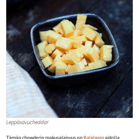
Leppäsavucheddar
Tämän chowderin makusalaisuus on
Kalalapin
aidolla