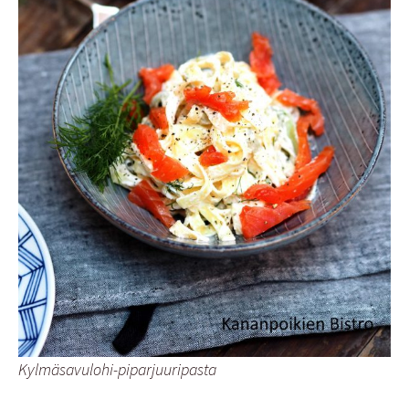
Kylmäsavulohi-piparjuuripasta