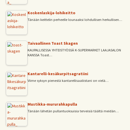
Koskenlaskija-lohikeitto
Tänään keittelin perheelle lounaaksi lohdullisen herkullisen…
Taivaallinen Toast Skagen
KAUPALLISESSA YHTEISTYÖSSÄ K-SUPERMARKET LAAJASALON
KANSSA Toast…
Kantarelli-kesäkurpitsagratiini
Viime syksyn pienestä kantarellisaaliistani on vielä…
Mustikka-mururahkapulla
Tänään lähetän pullantuoksuisia terveisiä täältä meidän…