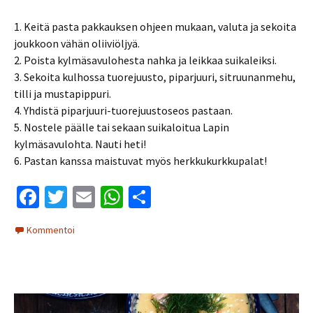
1. Keitä pasta pakkauksen ohjeen mukaan, valuta ja sekoita
joukkoon vähän oliiviöljyä.
2. Poista kylmäsavulohesta nahka ja leikkaa suikaleiksi.
3. Sekoita kulhossa tuorejuusto, piparjuuri, sitruunanmehu,
tilli ja mustapippuri.
4. Yhdistä piparjuuri-tuorejuustoseos pastaan.
5. Nostele päälle tai sekaan suikaloitua Lapin
kylmäsavulohta. Nauti heti!
6. Pastan kanssa maistuvat myös herkkukurkkupalat!
Fa
T
E
W
S
ce
wi
m
h
h
Kommentoi
b
tt
ai
at
ar
o
er
l
sA
e
o
p
k
p