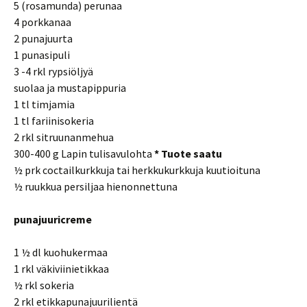
5 (rosamunda) perunaa
4 porkkanaa
2 punajuurta
1 punasipuli
3 -4 rkl rypsiöljyä
suolaa ja mustapippuria
1 tl timjamia
1 tl fariinisokeria
2 rkl sitruunanmehua
300-400 g Lapin tulisavulohta
* Tuote saatu
½ prk coctailkurkkuja tai herkkukurkkuja kuutioituna
½ ruukkua persiljaa hienonnettuna
punajuuricreme
1 ½ dl kuohukermaa
1 rkl väkiviinietikkaa
½ rkl sokeria
2 rkl etikkapunajuurilientä