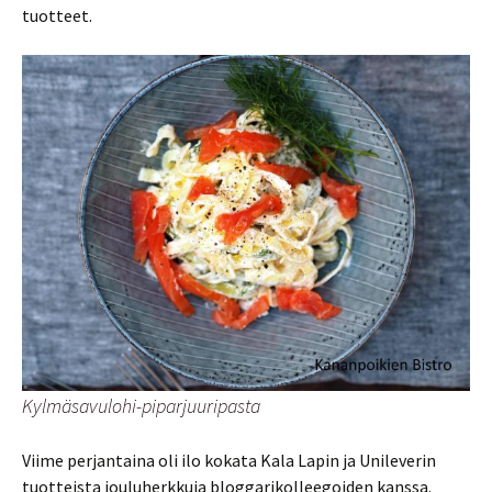
tuotteet.
Kylmäsavulohi-piparjuuripasta
Viime perjantaina oli ilo kokata Kala Lapin ja Unileverin
tuotteista jouluherkkuja bloggarikolleegoiden kanssa.