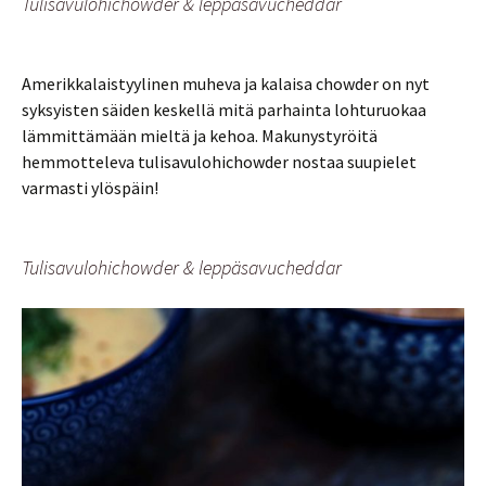
Tulisavulohichowder & leppäsavucheddar
Amerikkalaistyylinen muheva ja kalaisa chowder on nyt
syksyisten säiden keskellä mitä parhainta lohturuokaa
lämmittämään mieltä ja kehoa. Makunystyröitä
hemmotteleva tulisavulohichowder nostaa suupielet
varmasti ylöspäin!
Tulisavulohichowder & leppäsavucheddar