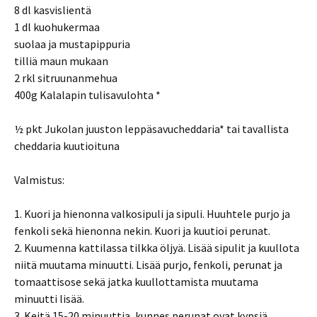
8 dl kasvislientä
1 dl kuohukermaa
suolaa ja mustapippuria
tilliä maun mukaan
2 rkl sitruunanmehua
400g Kalalapin tulisavulohta *
½ pkt Jukolan juuston leppäsavucheddaria* tai tavallista
cheddaria kuutioituna
Valmistus:
1. Kuori ja hienonna valkosipuli ja sipuli. Huuhtele purjo ja
fenkoli sekä hienonna nekin. Kuori ja kuutioi perunat.
2. Kuumenna kattilassa tilkka öljyä. Lisää sipulit ja kuullota
niitä muutama minuutti. Lisää purjo, fenkoli, perunat ja
tomaattisose sekä jatka kuullottamista muutama
minuutti lisää.
3. Keitä 15-20 minuuttia, kunnes perunat ovat kypsiä.