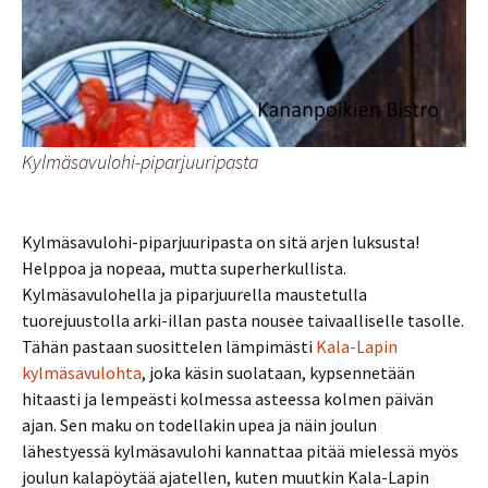
Kylmäsavulohi-piparjuuripasta
Kylmäsavulohi-piparjuuripasta on sitä arjen luksusta!
Helppoa ja nopeaa, mutta superherkullista.
Kylmäsavulohella ja piparjuurella maustetulla
tuorejuustolla arki-illan pasta nousee taivaalliselle tasolle.
Tähän pastaan suosittelen lämpimästi
Kala-Lapin
kylmäsavulohta
, joka käsin suolataan, kypsennetään
hitaasti ja lempeästi kolmessa asteessa kolmen päivän
ajan. Sen maku on todellakin upea ja näin joulun
lähestyessä kylmäsavulohi kannattaa pitää mielessä myös
joulun kalapöytää ajatellen, kuten muutkin Kala-Lapin