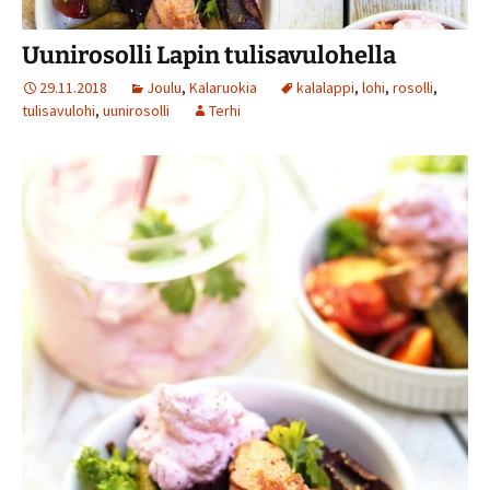
Uunirosolli Lapin tulisavulohella
29.11.2018
Joulu
,
Kalaruokia
kalalappi
,
lohi
,
rosolli
,
tulisavulohi
,
uunirosolli
Terhi