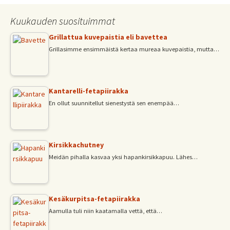
o
p
Kuukauden suosituimmat
k
p
Grillattua kuvepaistia eli bavettea
Grillasimme ensimmäistä kertaa mureaa kuvepaistia, mutta…
Kantarelli-fetapiirakka
En ollut suunnitellut sienestystä sen enempää…
Kirsikkachutney
Meidän pihalla kasvaa yksi hapankirsikkapuu. Lähes…
Kesäkurpitsa-fetapiirakka
Aamulla tuli niin kaatamalla vettä, että…