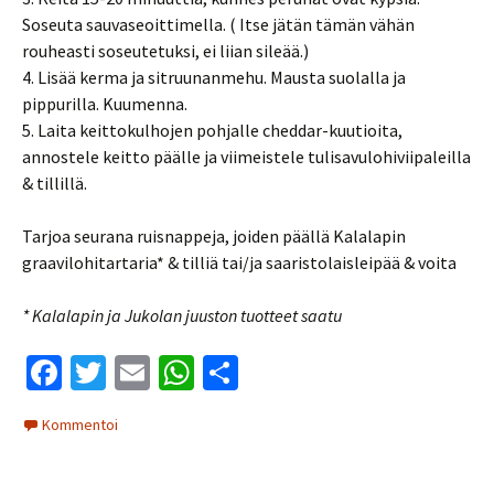
Soseuta sauvaseoittimella. ( Itse jätän tämän vähän
rouheasti soseutetuksi, ei liian sileää.)
4. Lisää kerma ja sitruunanmehu. Mausta suolalla ja
pippurilla. Kuumenna.
5. Laita keittokulhojen pohjalle cheddar-kuutioita,
annostele keitto päälle ja viimeistele tulisavulohiviipaleilla
& tillillä.
Tarjoa seurana ruisnappeja, joiden päällä Kalalapin
graavilohitartaria* & tilliä tai/ja saaristolaisleipää & voita
* Kalalapin ja Jukolan juuston tuotteet saatu
Fa
T
E
W
S
ce
wi
m
h
h
Kommentoi
b
tt
ai
at
ar
o
er
l
sA
e