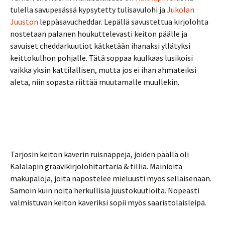
tulella savupesässä kypsytetty tulisavulohi ja
Jukolan
Juuston
leppäsavucheddar. Lepällä savustettua kirjolohta
nostetaan palanen houkuttelevasti keiton päälle ja
savuiset cheddarkuutiot kätketään ihanaksi yllätyksi
keittokulhon pohjalle. Tätä soppaa kuulkaas lusikoisi
vaikka yksin kattilallisen, mutta jos ei ihan ahmateiksi
aleta, niin sopasta riittää muutamalle muullekin.
Tarjosin keiton kaverin ruisnappeja, joiden päällä oli
Kalalapin graavikirjolohitartaria & tilliä. Mainioita
makupaloja, joita napostelee mieluusti myös sellaisenaan.
Samoin kuin noita herkullisia juustokuutioita. Nopeasti
valmistuvan keiton kaveriksi sopii myös saaristolaisleipä.