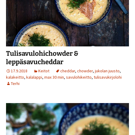
Tulisavulohichowder &
leppäsavucheddar
17.9.2018
Keitot
cheddar
,
chowder
,
jukolan juusto
,
kalakeitto
,
kalalappi
,
max 30 min
,
savulohikeitto
,
tulisavukirjolohi
Terhi