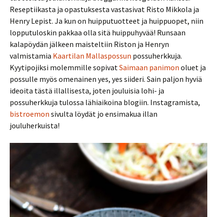
Reseptiikasta ja opastuksesta vastasivat Risto Mikkola ja
Henry Lepist. Ja kun on huipputuotteet ja huippuopet, niin
lopputuloskin pakkaa olla sitä huippuhyvää! Runsaan
kalapöydän jälkeen maisteltiin Riston ja Henryn
valmistamia
Kaartilan Mallaspossun
possuherkkuja.
Kyytipojiksi molemmille sopivat
Saimaan panimon
oluet ja
possulle myös omenainen yes, yes siideri. Sain paljon hyviä
ideoita tästä illallisesta, joten jouluisia lohi- ja
possuherkkuja tulossa lähiaikoina blogiin. Instagramista,
bistroemon
sivulta löydät jo ensimakua illan
jouluherkuista!