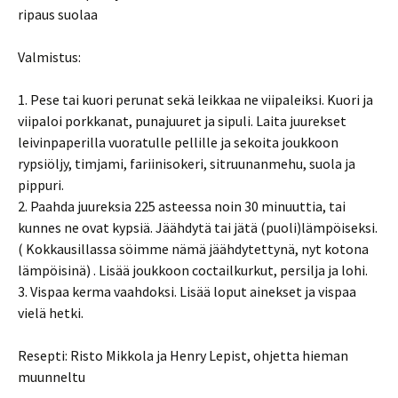
ripaus suolaa
Valmistus:
1. Pese tai kuori perunat sekä leikkaa ne viipaleiksi. Kuori ja
viipaloi porkkanat, punajuuret ja sipuli. Laita juurekset
leivinpaperilla vuoratulle pellille ja sekoita joukkoon
rypsiöljy, timjami, fariinisokeri, sitruunanmehu, suola ja
pippuri.
2. Paahda juureksia 225 asteessa noin 30 minuuttia, tai
kunnes ne ovat kypsiä. Jäähdytä tai jätä (puoli)lämpöiseksi.
( Kokkausillassa söimme nämä jäähdytettynä, nyt kotona
lämpöisinä) . Lisää joukkoon coctailkurkut, persilja ja lohi.
3. Vispaa kerma vaahdoksi. Lisää loput ainekset ja vispaa
vielä hetki.
Resepti: Risto Mikkola ja Henry Lepist, ohjetta hieman
muunneltu