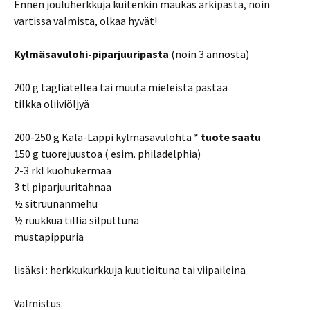
Ennen jouluherkkuja kuitenkin maukas arkipasta, noin
vartissa valmista, olkaa hyvät!
Kylmäsavulohi-piparjuuripasta
(noin 3 annosta)
200 g tagliatellea tai muuta mieleistä pastaa
tilkka oliiviöljyä
200-250 g Kala-Lappi kylmäsavulohta *
tuote saatu
150 g tuorejuustoa ( esim. philadelphia)
2-3 rkl kuohukermaa
3 tl piparjuuritahnaa
½ sitruunanmehu
½ ruukkua tilliä silputtuna
mustapippuria
lisäksi : herkkukurkkuja kuutioituna tai viipaileina
Valmistus: