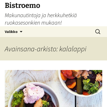
Siirry
Bistroemo
sisältöön
Makunautintoja ja herkkuhetkiä
ruokasesonkien mukaan!
Haku:
Valikko
Avainsana-arkisto: kalalappi