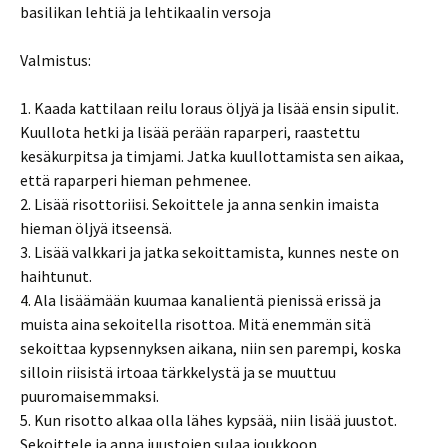
basilikan lehtiä ja lehtikaalin versoja
Valmistus:
1. Kaada kattilaan reilu loraus öljyä ja lisää ensin sipulit.
Kuullota hetki ja lisää perään raparperi, raastettu
kesäkurpitsa ja timjami. Jatka kuullottamista sen aikaa,
että raparperi hieman pehmenee.
2. Lisää risottoriisi. Sekoittele ja anna senkin imaista
hieman öljyä itseensä.
3. Lisää valkkari ja jatka sekoittamista, kunnes neste on
haihtunut.
4. Ala lisäämään kuumaa kanalientä pienissä erissä ja
muista aina sekoitella risottoa. Mitä enemmän sitä
sekoittaa kypsennyksen aikana, niin sen parempi, koska
silloin riisistä irtoaa tärkkelystä ja se muuttuu
puuromaisemmaksi.
5. Kun risotto alkaa olla lähes kypsää, niin lisää juustot.
Sekoittele ja anna juustojen sulaa joukkoon.