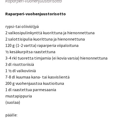
Raparperi-vuohenjuustorisotto
Raparperi-vuohenjuustorisotto
rypsi-tai oliiviöljyä
2 valkosipulinkynttä kuorittuna ja hienonnettuna
2 salottisipulia kuorittuna ja hienonnettuna
120 g (1-2 vartta) raparperia viipaloituna
½ kesäkurpitsa raastettuna
3-4 rkl tuoretta timjamia (ei kovia varsia) hienonnettuna
3 dl risottoriisiä
1 ½ dl valkoviiniä
7-8 dl kuumaa kana- tai kasvislientä
200 g vuohenjuustoa kuutioituna
1 dl raastettua parmesaania
mustapippuria
(suolaa)
päälle: