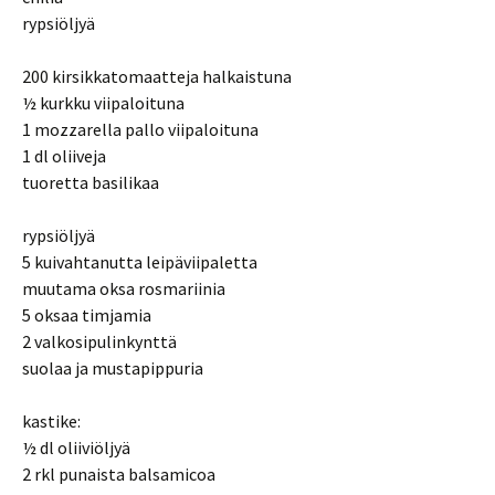
rypsiöljyä
200 kirsikkatomaatteja halkaistuna
½ kurkku viipaloituna
1 mozzarella pallo viipaloituna
1 dl oliiveja
tuoretta basilikaa
rypsiöljyä
5 kuivahtanutta leipäviipaletta
muutama oksa rosmariinia
5 oksaa timjamia
2 valkosipulinkynttä
suolaa ja mustapippuria
kastike:
½ dl oliiviöljyä
2 rkl punaista balsamicoa