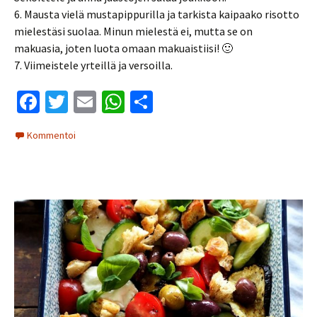
6. Mausta vielä mustapippurilla ja tarkista kaipaako risotto
mielestäsi suolaa. Minun mielestä ei, mutta se on
makuasia, joten luota omaan makuaistiisi! 🙂
7. Viimeistele yrteillä ja versoilla.
Fa
T
E
W
S
ce
wi
m
h
h
Kommentoi
b
tt
ai
at
ar
o
er
l
sA
e
o
p
k
p