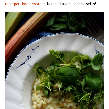
raparperi-hernerisottoa
. Kuulosti aivan ihanalta sekin!