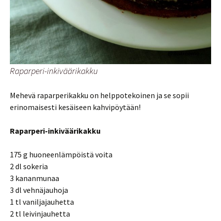
Raparperi-inkiväärikakku
Mehevä raparperikakku on helppotekoinen ja se sopii
erinomaisesti kesäiseen kahvipöytään!
Raparperi-inkiväärikakku
175 g huoneenlämpöistä voita
2 dl sokeria
3 kananmunaa
3 dl vehnäjauhoja
1 tl vaniljajauhetta
2 tl leivinjauhetta