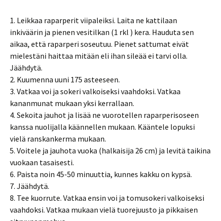
1. Leikkaa raparperit viipaleiksi. Laita ne kattilaan
inkiväärin ja pienen vesitilkan (1 rkl ) kera. Hauduta sen
aikaa, että raparperi soseutuu. Pienet sattumat eivät
mielestäni haittaa mitään eli ihan sileää ei tarvi olla.
Jäähdytä.
2. Kuumenna uuni 175 asteeseen.
3. Vatkaa voi ja sokeri valkoiseksi vaahdoksi. Vatkaa
kananmunat mukaan yksi kerrallaan.
4. Sekoita jauhot ja lisää ne vuorotellen raparperisoseen
kanssa nuolijalla käännellen mukaan. Kääntele lopuksi
vielä ranskankerma mukaan.
5. Voitele ja jauhota vuoka (halkaisija 26 cm) ja levitä taikina
vuokaan tasaisesti.
6. Paista noin 45-50 minuuttia, kunnes kakku on kypsä.
7. Jäähdytä.
8. Tee kuorrute. Vatkaa ensin voi ja tomusokeri valkoiseksi
vaahdoksi. Vatkaa mukaan vielä tuorejuusto ja pikkaisen