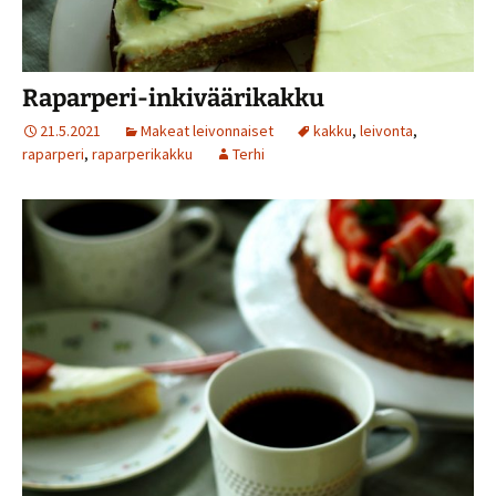
Raparperi-inkiväärikakku
21.5.2021
Makeat leivonnaiset
kakku
,
leivonta
,
raparperi
,
raparperikakku
Terhi