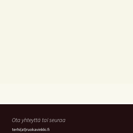
Ota yhteyttä tai seuraa
terhi(at)ruokavinkki.fi