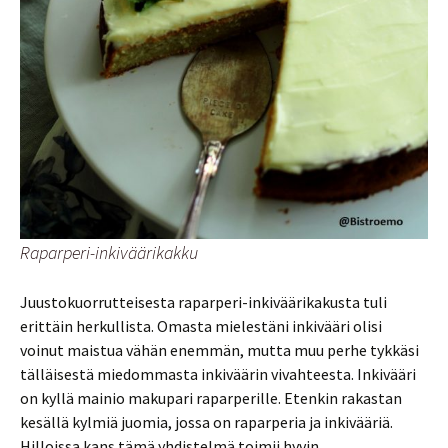
Raparperi-inkiväärikakku
Juustokuorrutteisesta raparperi-inkiväärikakusta tuli
erittäin herkullista. Omasta mielestäni inkivääri olisi
voinut maistua vähän enemmän, mutta muu perhe tykkäsi
tälläisestä miedommasta inkiväärin vivahteesta. Inkivääri
on kyllä mainio makupari raparperille. Etenkin rakastan
kesällä kylmiä juomia, jossa on raparperia ja inkivääriä.
Hilloissa kans tämä yhdistelmä toimii hyvin.