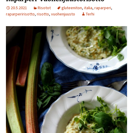
20.5.2021
Risotot
gluteeniton
,
italia
,
raparperi
,
raparperirisotto
,
risotto
,
vuohenjuusto
Terhi