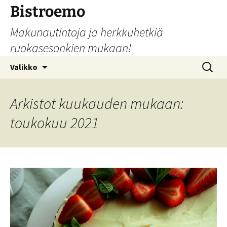
Siirry
Bistroemo
sisältöön
Makunautintoja ja herkkuhetkiä
ruokasesonkien mukaan!
Haku:
Valikko
Arkistot kuukauden mukaan:
toukokuu 2021