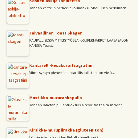
Koskenlaskija-lohikeitto
Tänään keittelin perheelle lounaaksi lohdullisen herkullisen…
Taivaallinen Toast Skagen
KAUPALLISESSA YHTEISTYÖSSÄ K-SUPERMARKET LAAJASALON
KANSSA Toast…
Kantarelli-kesäkurpitsagratiini
Viime syksyn pienestä kantarellisaaliistani on vielä…
Mustikka-mururahkapulla
Tänään lähetän pullantuoksuisia terveisiä täältä meidän…
Kirsikka-murupiirakka (gluteeniton)
Löysin joku aika sitten Pirkalta kivettömiä…