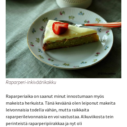
Raparperi-inkiväärikakku
Raparperiaika on saanut minut innostumaan myös
makeista herkuista. Tänä keväänä olen leiponut makeita
leivonnaisia todella vähän, mutta raikkaita
raparperileivonnaisia en voi vastustaa. Alkuviikosta tein
perinteistä raparperipiirakkaa ja nyt oli