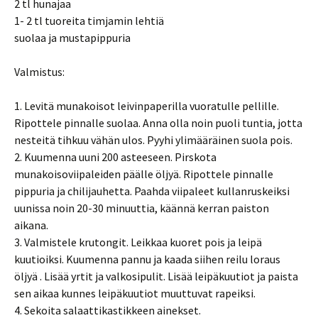
2 tl hunajaa
1- 2 tl tuoreita timjamin lehtiä
suolaa ja mustapippuria
Valmistus:
1. Levitä munakoisot leivinpaperilla vuoratulle pellille.
Ripottele pinnalle suolaa. Anna olla noin puoli tuntia, jotta
nesteitä tihkuu vähän ulos. Pyyhi ylimääräinen suola pois.
2. Kuumenna uuni 200 asteeseen. Pirskota
munakoisoviipaleiden päälle öljyä. Ripottele pinnalle
pippuria ja chilijauhetta. Paahda viipaleet kullanruskeiksi
uunissa noin 20-30 minuuttia, käännä kerran paiston
aikana.
3. Valmistele krutongit. Leikkaa kuoret pois ja leipä
kuutioiksi. Kuumenna pannu ja kaada siihen reilu loraus
öljyä . Lisää yrtit ja valkosipulit. Lisää leipäkuutiot ja paista
sen aikaa kunnes leipäkuutiot muuttuvat rapeiksi.
4. Sekoita salaattikastikkeen ainekset.