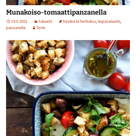
Munakoiso-tomaattipanzanella
19.5.2021
Salaatit
hävikistä herkuksi
,
leipäsalaatti
,
panzanella
Terhi