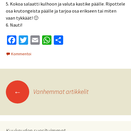
5. Kokoa salaatti kulhoon ja valuta kastike päälle. Ripottele
osa krutongeista päälle ja tarjoa osa erikseen tai miten
vaan tykkäät! 🙂
6. Nauti!
Fa
T
E
W
S
ce
wi
m
h
h
Kommentoi
b
tt
ai
at
ar
o
er
l
sA
e
o
p
Artikkelien
k
p
←
Vanhemmat artikkelit
selaus
Kuukauden suosituimmat