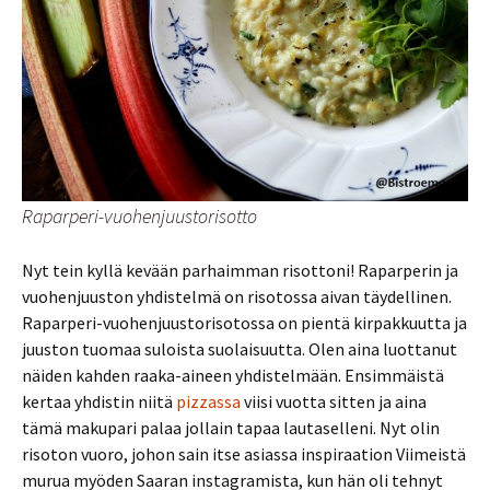
Raparperi-vuohenjuustorisotto
Nyt tein kyllä kevään parhaimman risottoni! Raparperin ja
vuohenjuuston yhdistelmä on risotossa aivan täydellinen.
Raparperi-vuohenjuustorisotossa on pientä kirpakkuutta ja
juuston tuomaa suloista suolaisuutta. Olen aina luottanut
näiden kahden raaka-aineen yhdistelmään. Ensimmäistä
kertaa yhdistin niitä
pizzassa
viisi vuotta sitten ja aina
tämä makupari palaa jollain tapaa lautaselleni. Nyt olin
risoton vuoro, johon sain itse asiassa inspiraation Viimeistä
murua myöden Saaran instagramista, kun hän oli tehnyt