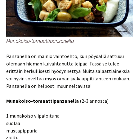
Munakoiso-tomaattipanzanella
Panzanella on mainio vaihtoehto, kun pöydällä sattuuu
olemaan hieman kuivahtanutta leipää. Tässä se tulee
erittäin herkullisesti hyödynnettyä. Muita salaattiaineksia
voi hyvin soveltaa myös oman jääkaappitilanteen mukaan.
Panzanella on helposti muunneltavissa!
Munakoiso-tomaattipanzanella
(2-3 annosta)
1 munakoiso viipaloituna
suolaa
mustapippuria
chiliä