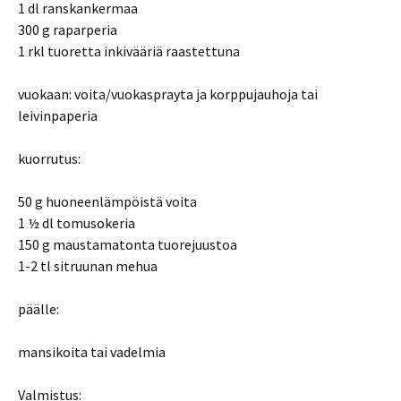
1 dl ranskankermaa
300 g raparperia
1 rkl tuoretta inkivääriä raastettuna
vuokaan: voita/vuokasprayta ja korppujauhoja tai
leivinpaperia
kuorrutus:
50 g huoneenlämpöistä voita
1 ½ dl tomusokeria
150 g maustamatonta tuorejuustoa
1-2 tl sitruunan mehua
päälle:
mansikoita tai vadelmia
Valmistus: