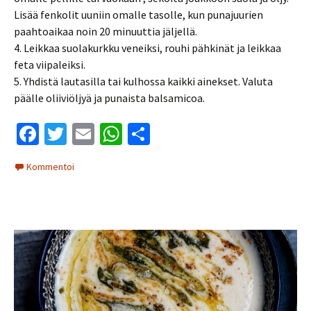
Lisää fenkolit uuniin omalle tasolle, kun punajuurien
paahtoaikaa noin 20 minuuttia jäljellä.
4. Leikkaa suolakurkku veneiksi, rouhi pähkinät ja leikkaa
feta viipaleiksi.
5. Yhdistä lautasilla tai kulhossa kaikki ainekset. Valuta
päälle oliiviöljyä ja punaista balsamicoa.
Fa
T
E
W
S
ce
wi
m
h
h
Kommentoi
b
tt
ai
at
ar
o
er
l
sA
e
o
p
k
p