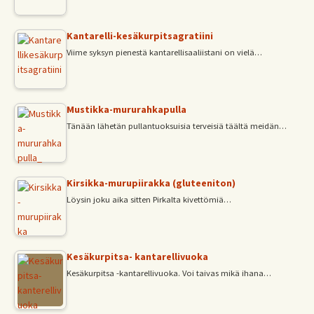
Kantarelli-kesäkurpitsagratiini
Viime syksyn pienestä kantarellisaaliistani on vielä…
Mustikka-mururahkapulla
Tänään lähetän pullantuoksuisia terveisiä täältä meidän…
Kirsikka-murupiirakka (gluteeniton)
Löysin joku aika sitten Pirkalta kivettömiä…
Kesäkurpitsa- kantarellivuoka
Kesäkurpitsa -kantarellivuoka. Voi taivas mikä ihana…