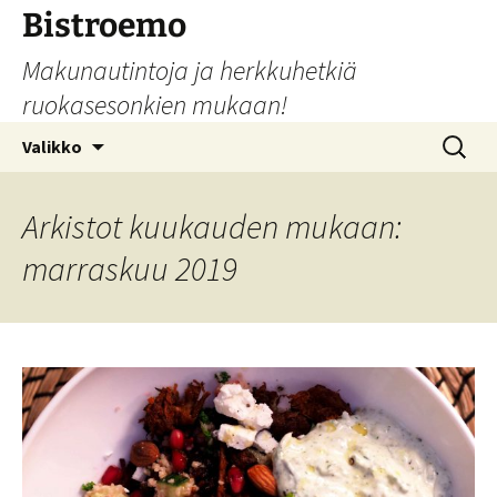
Siirry
Bistroemo
sisältöön
Makunautintoja ja herkkuhetkiä
ruokasesonkien mukaan!
Haku:
Valikko
Arkistot kuukauden mukaan:
marraskuu 2019