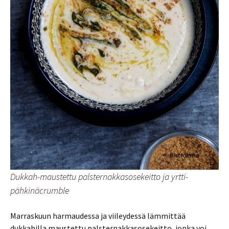
Dukkah-maustettu palsternakkasosekeitto ja yrtti-
pähkinäcrumble
Marraskuun harmaudessa ja viileydessä lämmittää
dukkahilla maustettu palsternakkasosekeitto, jonka voi