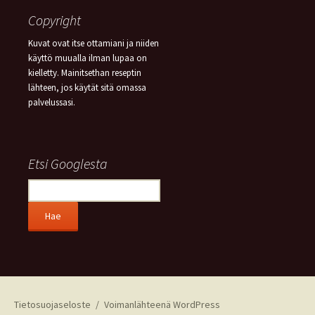
Copyright
Kuvat ovat itse ottamiani ja niiden
käyttö muualla ilman lupaa on
kielletty. Mainitsethan reseptin
lähteen, jos käytät sitä omassa
palvelussasi.
Etsi Googlesta
Tietosuojaseloste
Voimanlähteenä WordPress