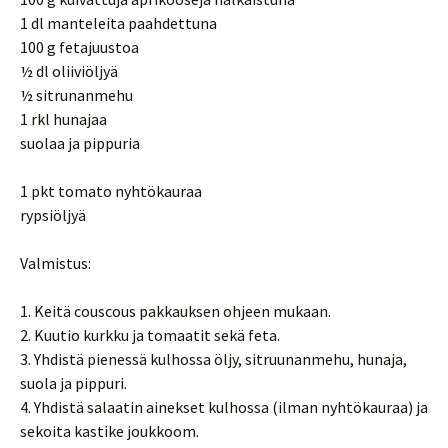
1 dl manteleita paahdettuna
100 g fetajuustoa
½ dl oliiviöljyä
½ sitrunanmehu
1 rkl hunajaa
suolaa ja pippuria
1 pkt tomato nyhtökauraa
rypsiöljyä
Valmistus:
1. Keitä couscous pakkauksen ohjeen mukaan.
2. Kuutio kurkku ja tomaatit sekä feta.
3. Yhdistä pienessä kulhossa öljy, sitruunanmehu, hunaja,
suola ja pippuri.
4. Yhdistä salaatin ainekset kulhossa (ilman nyhtökauraa) ja
sekoita kastike joukkoom.