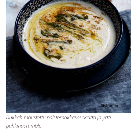
Dukkah-maustettu palsternakkasosekeitto ja yrtti-
pähkinäcrumble