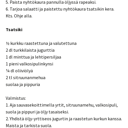
5. Paista nyhtökaura pannulla öljyssä rapeaksi.
6. Tarjoa salaatti ja paistettu nyhtökaura tsatsikin kera.
Kts. Ohje alla.
Tsatsiki
½ kurkku raastettuna ja valutettuna
2 dl turkkilaista jugurttia
1 dl minttua ja lehtipersiljaa
1 pieni valkosipulinkynsi
¼ dl oliiviölyä
2 tl sitruunanmehua
suolaa ja pippuria
Valmistus:
1. Aja sauvasekoittimella yrtit, sitruunamehu, valkosipuli,
suola ja pippuri ja öljy tasaiseksi.
2. Yhdistä öljy-yrttiseos jugurtin ja raastetun kurkun kanssa.
Maista ja tarkista suola.