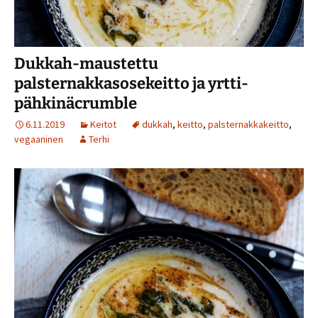
Dukkah-maustettu
palsternakkasosekeitto ja yrtti-
pähkinäcrumble
6.11.2019
Keitot
dukkah
,
keitto
,
palsternakkakeitto
,
vegaaninen
Terhi