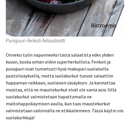
Punajuuri-fenkoli-fetasalaatti
Onneksi tulin napanneeksi tästä salaatista edes yhden
kuvan, koska sehän olikin superherkullista. Fenkoli ja
punajuuri ovat tunnetusti hyvä makupari suolaisella
juustolisäyksellä, mutta suolakurkut tuovat salaattiin
happaman raikkaan, suolaisen säväyksen. Ja kannattaa
muistaa, että ne maustekurkut eivät ole sama asia. Sillä
suolakurkut valmistetaan hapattamalla ne
maitohappokäymisen avulla, kun taas maustekurkut
valmistetaan säilömällä ne etikkaliemeen. Tässä käytin siis
suolakurkkuja!