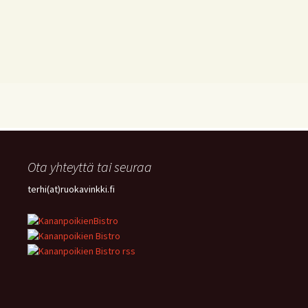
Ota yhteyttä tai seuraa
terhi(at)ruokavinkki.fi