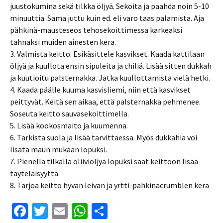
juustokumina sekä tilkka öljyä. Sekoita ja paahda noin 5-10
minuuttia. Sama juttu kuin ed. eli varo taas palamista. Aja
pähkinä-mausteseos tehosekoittimessa karkeaksi
tahnaksi muiden ainesten kera.
3. Valmista keitto. Esikäsittele kasvikset. Kaada kattilaan
öljyä ja kuullota ensin sipuleita ja chiliä. Lisää sitten dukkah
ja kuutioitu palsternakka. Jatka kuullottamista vielä hetki.
4. Kaada päälle kuuma kasvisliemi, niin että kasvikset
peittyvät. Keitä sen aikaa, että palsternakka pehmenee.
Soseuta keitto sauvasekoittimella.
5. Lisää kookosmaito ja kuumenna.
6. Tarkista suola ja lisää tarvittaessa. Myös dukkahia voi
lisätä maun mukaan lopuksi.
7. Pienellä tilkalla oliiviöljyä lopuksi saat keittoon lisää
täyteläisyyttä.
8. Tarjoa keitto hyvän leivän ja yrtti-pähkinäcrumblen kera
Fa
T
E
W
S