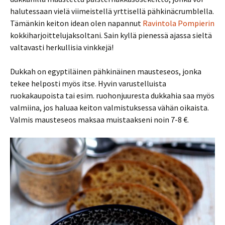
halutessaan vielä viimeistellä yrttisellä pähkinäcrumblella.
Tämänkin keiton idean olen napannut
Ravintola Pompierin
kokkiharjoittelujaksoltani. Sain kyllä pienessä ajassa sieltä
valtavasti herkullisia vinkkejä!
Dukkah on egyptiläinen pähkinäinen mausteseos, jonka
tekee helposti myös itse. Hyvin varustelluista
ruokakaupoista tai esim. ruohonjuuresta dukkahia saa myös
valmiina, jos haluaa keiton valmistuksessa vähän oikaista.
Valmis mausteseos maksaa muistaakseni noin 7-8 €.