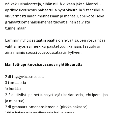
nälkäkuurisalaatteja, eihän niillä kukaan jaksa. Manteli-
aprikoosicouscous paistetulla nyhtökauralla & tsatsikilla
vie varmasti nälän mennessään ja manteli, aprikoosi sekä
granaattiomenansiemenet tuovat siihen talvista
tunnelmaan.
Lämmin nyhtis salaatin päällä on hyvä lisä. Sen voi vaihtaa
välillä myös esimerkiksi paistettuun kanaan. Tsatsiki on
aina mainio soossi couscoussalaatin kylkeen.
Manteli-aprikoosicouscous nyhtökauralla
2 dl täysjyväcouscousia
3 tomaattia
½ kurkku
2-3 dl tiiviisti painettuna yrttejä ( korianteria, lehtipersiljaa
ja minttua)
2 dl granaattiomenansiemeniä (pirkka pakaste)
100 g kuivattuja aprikooseja halkaistuna