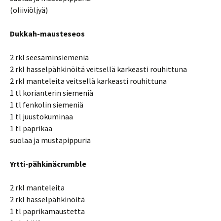
(oliiviöljyä)
Dukkah-mausteseos
2 rkl seesaminsiemeniä
2 rkl hasselpähkinöitä veitsellä karkeasti rouhittuna
2 rkl manteleita veitsellä karkeasti rouhittuna
1 tl korianterin siemeniä
1 tl fenkolin siemeniä
1 tl juustokuminaa
1 tl paprikaa
suolaa ja mustapippuria
Yrtti-pähkinäcrumble
2 rkl manteleita
2 rkl hasselpähkinöitä
1 tl paprikamaustetta