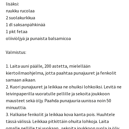
lisäksi:
ruukku rucolaa
2 suolakurkkua
1 dl saksanpähkinää
1 pkt fetaa
oliiviöljyä ja punaista balsamicoa
Valmistus:
1. Laita uuni päälle, 200 astetta, mielellään
kiertoilmaohjelma, jotta paahtaa punajuuret ja fenkolit
samaan aikaan.
2. Kuori punajuuret ja leikkaa ne ohuiksi lohkoiksi. Levitä ne
leivinpaperilla vuoratulle pellille ja sekoita joukkoon
mausteet sekä öljy. Paahda punajuuria uunissa noin 50
minuuttia.
3. Halkaise fenkolit ja leikkaa kova kanta pois. Huuhtele
tässä välissä. Leikkaa pitkittäin ohuita lohkoja. Laita
omalle pellille tai vuokaan , sekoita joukkoon suola ja öljy.