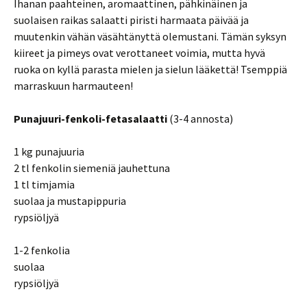
Ihanan paahteinen, aromaattinen, pähkinäinen ja
suolaisen raikas salaatti piristi harmaata päivää ja
muutenkin vähän väsähtänyttä olemustani. Tämän syksyn
kiireet ja pimeys ovat verottaneet voimia, mutta hyvä
ruoka on kyllä parasta mielen ja sielun lääkettä! Tsemppiä
marraskuun harmauteen!
Punajuuri-fenkoli-fetasalaatti
(3-4 annosta)
1 kg punajuuria
2 tl fenkolin siemeniä jauhettuna
1 tl timjamia
suolaa ja mustapippuria
rypsiöljyä
1-2 fenkolia
suolaa
rypsiöljyä