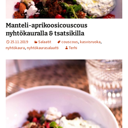
Manteli-aprikoosicouscous
nyhtökauralla & tsatsikilla
25.11.2019
Salaatit
couscous
,
kasvisruoka
,
nyhtökaura
,
nyhtökaurasalaatti
Terhi