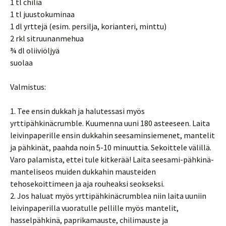
1 tl chiliä
1 tl juustokuminaa
1 dl yrttejä (esim. persilja, korianteri, minttu)
2 rkl sitruunanmehua
¾ dl oliiviöljyä
suolaa
Valmistus:
1. Tee ensin dukkah ja halutessasi myös
yrttipähkinäcrumble. Kuumenna uuni 180 asteeseen. Laita
leivinpaperille ensin dukkahin seesaminsiemenet, mantelit
ja pähkinät, paahda noin 5-10 minuuttia. Sekoittele välillä.
Varo palamista, ettei tule kitkerää! Laita seesami-pähkinä-
manteliseos muiden dukkahin mausteiden
tehosekoittimeen ja aja rouheaksi seokseksi.
2. Jos haluat myös yrttipähkinäcrumblea niin laita uuniin
leivinpaperilla vuoratulle pellille myös mantelit,
hasselpähkinä, paprikamauste, chilimauste ja