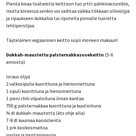
Pientä kivaa lisätwistiä keittoon tuo yrtti-pähkinäcrumble,
mutta kiireessä senkin voi vaihtaa vaikka tilkkaan oliiviöljyä
ja ripaukseen dukkahia tai ripotella pinnalle tuoretta
lehtipersiljaa.
Täyteläinen vegaaninen keitto sopii moneen makuun!
Dukkah-maustettu palsternakkasosekeitto
(5-6
annosta)
loraus öljyä
2 valkosipulia kuorittuna ja hienonnettuna
1 sipuli kuorittuna ja hienonnettuna
1 pieni chili viipaloituna ilman kantaa
700 g palsternakkaa kuorittuna ja kuutioituna
¾ dl dukkah-maustetta (kts ohje alla)
7-8 dl kuumaa kasvislientä
1 prk kookosmaitoa
suolaa ja mustapippuria