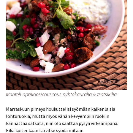
Manteli-aprikoosicouscous nyhtökauralla & tsatsikilla
Marraskuun pimeys houkuttelisi syömään kaikenlaisia
lohturuokia, mutta myös vähän kevyempiin ruokiin
kannattaa satsata, niin olo saattaa pysyä virkeämpänä.
Eikä kuitenkaan tarvitse syödä mitään