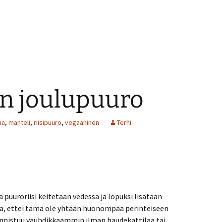
n joulupuuro
ma
,
manteli
,
riisipuuro
,
vegaaninen
Terhi
 puuroriisi keitetään vedessä ja lopuksi lisätään
ta, ettei tämä ole yhtään huonompaa perinteiseen
onnistuu vauhdikkaammin ilman haudekattilaa tai