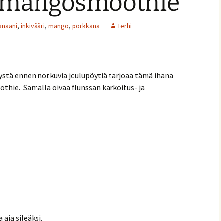
-mangosmoothie
anaani
,
inkivääri
,
mango
,
porkkana
Terhi
stystä ennen notkuvia joulupöytiä tarjoaa tämä ihana
hie. Samalla oivaa flunssan karkoitus- ja
ja
nnaiset
 aja sileäksi.