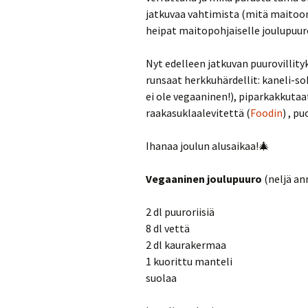
jatkuvaa vahtimista (mitä maitoon
heipat maitopohjaiselle joulupuur
Nyt edelleen jatkuvan puurovilli
runsaat herkkuhärdellit: kaneli-so
ei ole vegaaninen!), piparkakkutaa
raakasuklaalevitettä (
Foodin
) , p
Ihanaa joulun alusaikaa!🎄
Vegaaninen joulupuuro
(neljä an
2 dl puuroriisiä
8 dl vettä
2 dl kaurakermaa
1 kuorittu manteli
suolaa