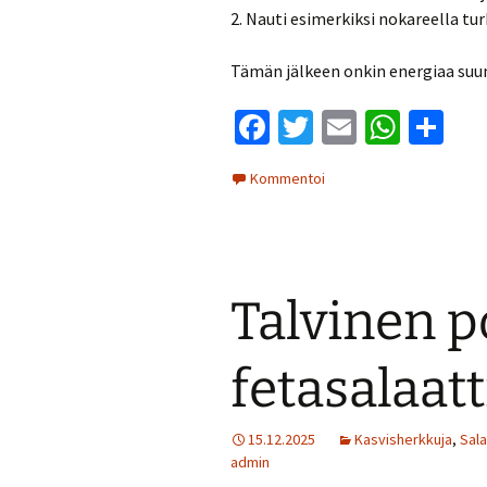
Munakkaat
2. Nauti esimerkiksi nokareella tur
Pastat
Tämän jälkeen onkin energiaa suu
Pizzat
Fa
T
E
W
S
Risotot
ce
wi
m
h
h
Kommentoi
b
tt
ai
at
ar
Salaatit
o
er
l
sA
e
Sienet
o
p
k
p
Suolaiset lei
Talvinen 
fetasalaatt
15.12.2025
Kasvisherkkuja
,
Sala
admin