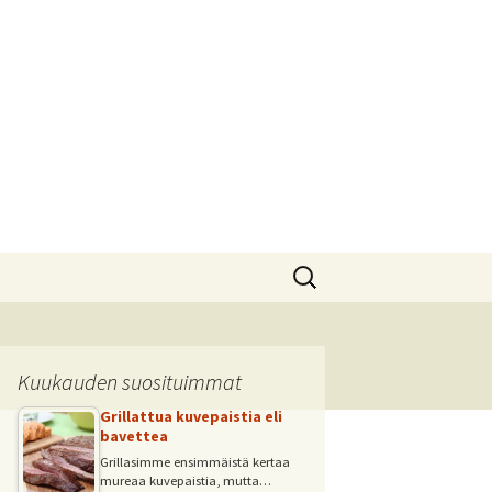
Haku:
Kuukauden suosituimmat
Grillattua kuvepaistia eli
bavettea
Grillasimme ensimmäistä kertaa
mureaa kuvepaistia, mutta…