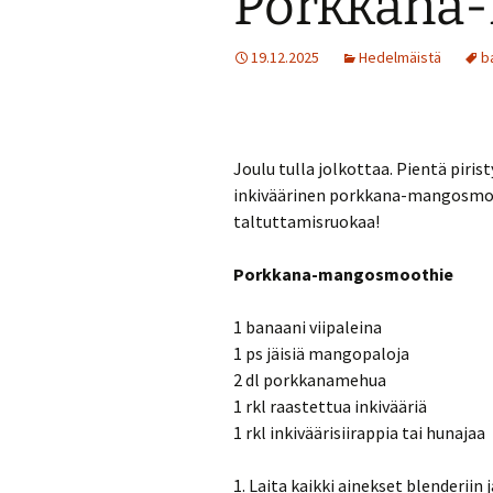
Porkkana
Jälkiruokia
19.12.2025
Hedelmäistä
b
Juomia
Kalaruokia
Joulu tulla jolkottaa. Pientä piri
inkiväärinen porkkana-mangosmoot
Kasvisherkku
taltuttamisruokaa!
Keitot
Porkkana-mangosmoothie
Liharuokia
1 banaani viipaleina
Lintu
1 ps jäisiä mangopaloja
2 dl porkkanamehua
Lisukkeet
1 rkl raastettua inkivääriä
1 rkl inkiväärisiirappia tai hunajaa
Makeat leivo
1. Laita kaikki ainekset blenderiin ja