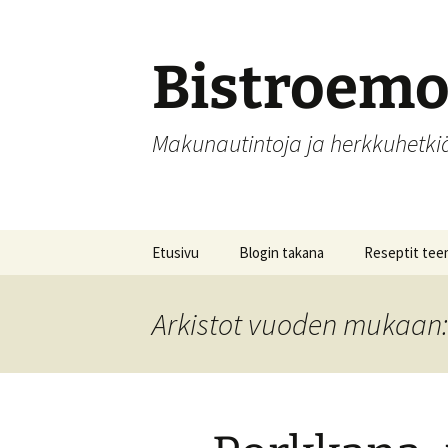
Siirry
sisältöön
Bistroem
Makunautintoja ja herkkuhetk
Etusivu
Blogin takana
Reseptit tee
Aamupalat
Arkistot vuoden mukaan:
Alkupalat
Hedelmät, hill
säilöntä
Joulu