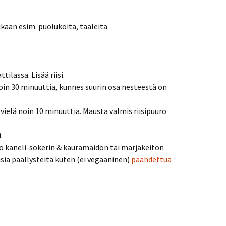
aan esim. puolukoita, taaleita
ilassa. Lisää riisi.
oin 30 minuuttia, kunnes suurin osa nesteestä on
vielä noin 10 minuuttia. Mausta valmis riisipuuro
.
o kaneli-sokerin & kauramaidon tai marjakeiton
isia päällysteitä kuten (ei vegaaninen)
paahdettua