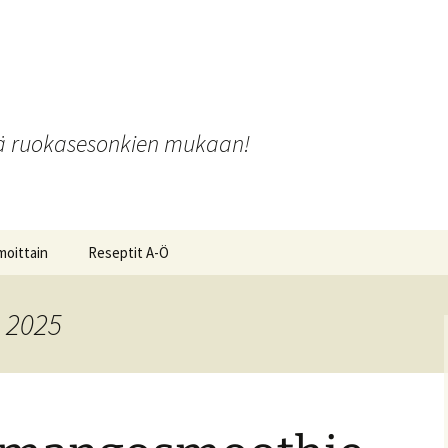
o
iä ruokasesonkien mukaan!
moittain
Reseptit A-Ö
 2025
ot ja