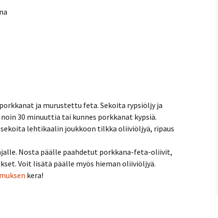
ina
ut porkkanat ja murustettu feta. Sekoita rypsiöljy ja
noin 30 minuuttia tai kunnes porkkanat kypsiä.
 sekoita lehtikaalin joukkoon tilkka oliiviöljyä, ripaus
ohjalle. Nosta päälle paahdetut porkkana-feta-oliivit,
kset. Voit lisätä päälle myös hieman oliiviöljyä.
muksen
kera!