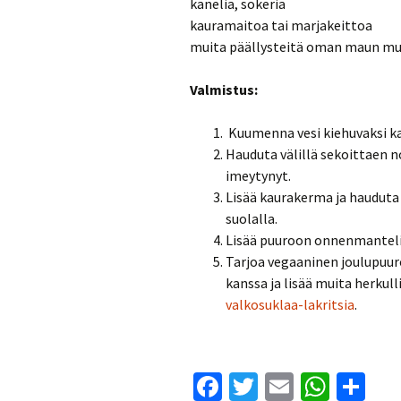
kanelia, sokeria
kauramaitoa tai marjakeittoa
muita päällysteitä oman maun muk
Valmistus:
Kuumenna vesi kiehuvaksi katt
Hauduta välillä sekoittaen n
imeytynyt.
Lisää kaurakerma ja hauduta 
suolalla.
Lisää puuroon onnenmanteli
Tarjoa vegaaninen joulupuur
kanssa ja lisää muita herkull
valkosuklaa-lakritsia
.
Fa
T
E
W
S