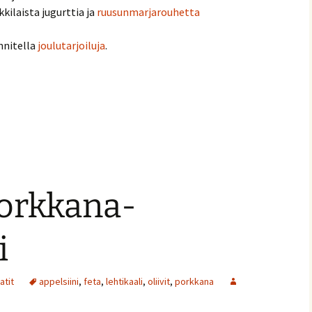
kkilaista jugurttia ja
ruusunmarjarouhetta
nnitella
joulutarjoiluja
.
vonnaiset
porkkana-
i
atit
appelsiini
,
feta
,
lehtikaali
,
oliivit
,
porkkana