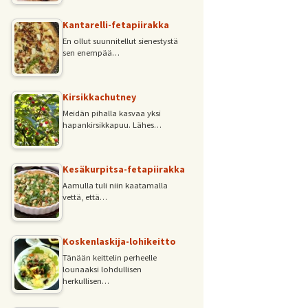
Kantarelli-fetapiirakka
En ollut suunnitellut sienestystä
sen enempää…
Kirsikkachutney
Meidän pihalla kasvaa yksi
hapankirsikkapuu. Lähes…
Kesäkurpitsa-fetapiirakka
Aamulla tuli niin kaatamalla
vettä, että…
Koskenlaskija-lohikeitto
Tänään keittelin perheelle
lounaaksi lohdullisen
herkullisen…