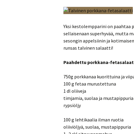
Yksi kestolempparini on paahtaa p
sellaisenaan superhyvää, mutta m
sesongin appelsiinin ja kotimaise
runsas talvinen salaatti!
Paahdettu porkkana-fetasalaat
750g porkkanaa kuorittuina ja viip
100 g fetaa murustettuna
1 dl oliiveja
timjamia, suolaa ja mustapippuria
rypsiöljy
100 g lehtikaalia ilman ruotia
oliiviöljyä, suolaa, mustapippuria