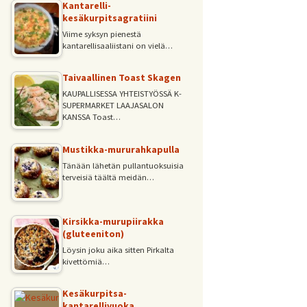
Kantarelli-
kesäkurpitsagratiini
Viime syksyn pienestä
kantarellisaaliistani on vielä…
Taivaallinen Toast Skagen
KAUPALLISESSA YHTEISTYÖSSÄ K-
SUPERMARKET LAAJASALON
KANSSA Toast…
Mustikka-mururahkapulla
Tänään lähetän pullantuoksuisia
terveisiä täältä meidän…
Kirsikka-murupiirakka
(gluteeniton)
Löysin joku aika sitten Pirkalta
kivettömiä…
Kesäkurpitsa-
kantarellivuoka