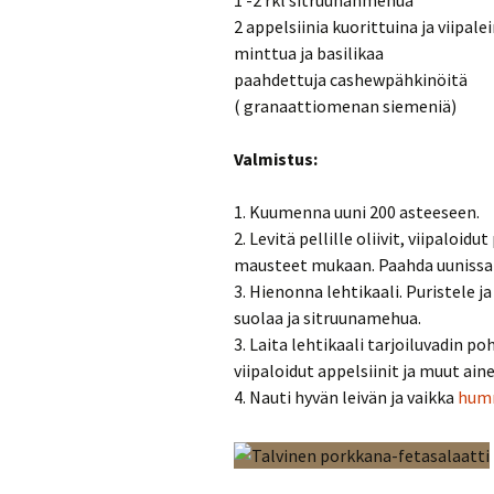
1 -2 rkl sitruunanmehua
2 appelsiinia kuorittuina ja viipale
minttua ja basilikaa
paahdettuja cashewpähkinöitä
( granaattiomenan siemeniä)
Valmistus:
1. Kuumenna uuni 200 asteeseen.
2. Levitä pellille oliivit, viipaloid
mausteet mukaan. Paahda uunissa 
3. Hienonna lehtikaali. Puristele ja
suolaa ja sitruunamehua.
3. Laita lehtikaali tarjoiluvadin p
viipaloidut appelsiinit ja muut aine
4. Nauti hyvän leivän ja vaikka
hum