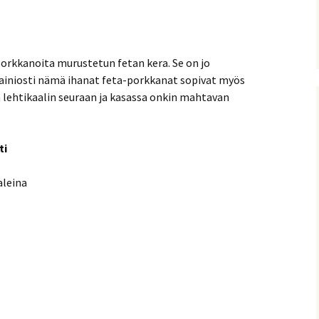
orkkanoita murustetun fetan kera. Se on jo
ainiosti nämä ihanat feta-porkkanat sopivat myös
n lehtikaalin seuraan ja kasassa onkin mahtavan
ti
aleina