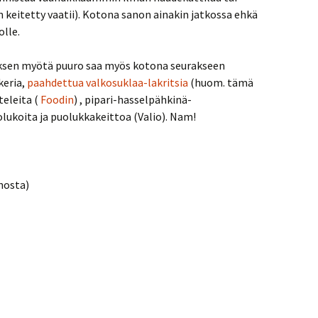
 keitetty vaatii). Kotona sanon ainakin jatkossa ehkä
olle.
tyksen myötä puuro saa myös kotona seurakseen
keria,
paahdettua valkosuklaa-lakritsia
(huom. tämä
teleita (
Foodin
) , pipari-hasselpähkinä-
uolukoita ja puolukkakeittoa (Valio). Nam!
nosta)