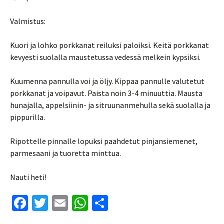
Valmistus:
Kuori ja lohko porkkanat reiluksi paloiksi. Keitä porkkanat
kevyesti suolalla maustetussa vedessä melkein kypsiksi.
Kuumenna pannulla voi ja öljy. Kippaa pannulle valutetut
porkkanat ja voipavut. Paista noin 3-4 minuuttia. Mausta
hunajalla, appelsiinin- ja sitruunanmehulla sekä suolalla ja
pippurilla.
Ripottelle pinnalle lopuksi paahdetut pinjansiemenet,
parmesaani ja tuoretta minttua.
Nauti heti!
Fa
T
E
W
S
ce
wi
m
h
h