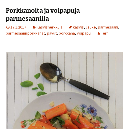
o
p
Porkkanoita ja voipapuja
k
p
parmesaanilla
17.1.2017
Kasvisherkkuja
kasvis
,
lisuke
,
parmesaani
,
parmesaanirporkkanat
,
pavut
,
porkkana
,
voipapu
Terhi