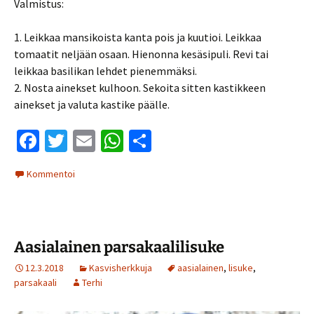
Valmistus:
1. Leikkaa mansikoista kanta pois ja kuutioi. Leikkaa
tomaatit neljään osaan. Hienonna kesäsipuli. Revi tai
leikkaa basilikan lehdet pienemmäksi.
2. Nosta ainekset kulhoon. Sekoita sitten kastikkeen
ainekset ja valuta kastike päälle.
Fa
T
E
W
S
ce
wi
m
h
h
Kommentoi
b
tt
ai
at
ar
o
er
l
sA
e
o
p
Aasialainen parsakaalilisuke
k
p
12.3.2018
Kasvisherkkuja
aasialainen
,
lisuke
,
parsakaali
Terhi