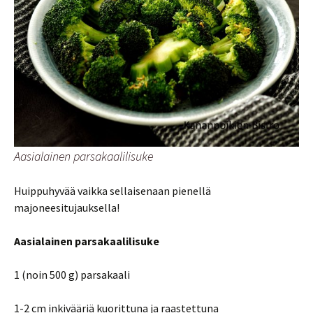
Aasialainen parsakaalilisuke
Huippuhyvää vaikka sellaisenaan pienellä
majoneesitujauksella!
Aasialainen parsakaalilisuke
1 (noin 500 g) parsakaali
1-2 cm inkivääriä kuorittuna ja raastettuna