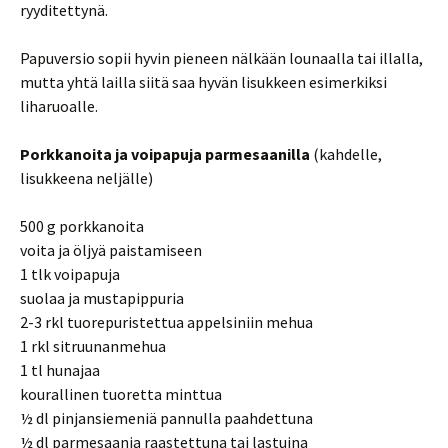
ryyditettynä.
Papuversio sopii hyvin pieneen nälkään lounaalla tai illalla,
mutta yhtä lailla siitä saa hyvän lisukkeen esimerkiksi
liharuoalle.
Porkkanoita ja voipapuja parmesaanilla
(kahdelle,
lisukkeena neljälle)
500 g porkkanoita
voita ja öljyä paistamiseen
1 tlk voipapuja
suolaa ja mustapippuria
2-3 rkl tuorepuristettua appelsiniin mehua
1 rkl sitruunanmehua
1 tl hunajaa
kourallinen tuoretta minttua
½ dl pinjansiemeniä pannulla paahdettuna
½ dl parmesaania raastettuna tai lastuina