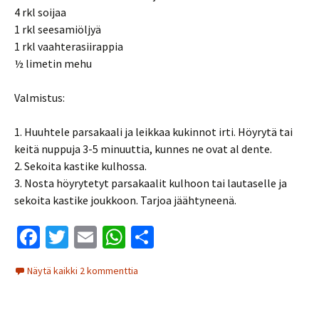
4 rkl soijaa
1 rkl seesamiöljyä
1 rkl vaahterasiirappia
½ limetin mehu
Valmistus:
1. Huuhtele parsakaali ja leikkaa kukinnot irti. Höyrytä tai
keitä nuppuja 3-5 minuuttia, kunnes ne ovat al dente.
2. Sekoita kastike kulhossa.
3. Nosta höyrytetyt parsakaalit kulhoon tai lautaselle ja
sekoita kastike joukkoon. Tarjoa jäähtyneenä.
Fa
T
E
W
S
ce
wi
m
h
h
Näytä kaikki 2 kommenttia
b
tt
ai
at
ar
o
er
l
sA
e