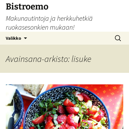
Siirry
Bistroemo
sisältöön
Makunautintoja ja herkkuhetkiä
ruokasesonkien mukaan!
Haku:
Valikko
Avainsana-arkisto: lisuke