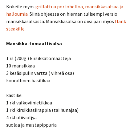
Kokeile myös
grillattua portobelloa, mansikkasalsaa ja
halloumia
. Siinä ohjeessa on hieman tulisempi versio
mansikkasalsasta. Mansikkasalsa on oiva pari myös
flank
steakille
.
Mansikka-tomaattisalsa
1 rs (200g ) kirsikkatomaatteja
10 mansikkaa
3 kesäsipulin vartta ( vihreä osa)
kourallinen basilikaa
kastike:
1 rkl valkoviinietikkaa
1 rkl kirsikkasiirappia (tai hunajaa)
4 rkl oliiviöljyä
suolaa ja mustapippuria