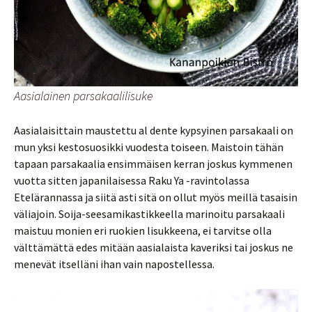
Aasialainen parsakaalilisuke
Aasialaisittain maustettu al dente kypsyinen parsakaali on
mun yksi kestosuosikki vuodesta toiseen. Maistoin tähän
tapaan parsakaalia ensimmäisen kerran joskus kymmenen
vuotta sitten japanilaisessa Raku Ya -ravintolassa
Etelärannassa ja siitä asti sitä on ollut myös meillä tasaisin
väliajoin. Soija-seesamikastikkeella marinoitu parsakaali
maistuu monien eri ruokien lisukkeena, ei tarvitse olla
välttämättä edes mitään aasialaista kaveriksi tai joskus ne
menevät itselläni ihan vain napostellessa.