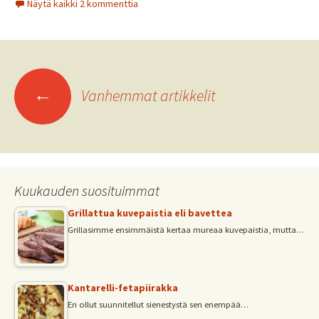
Näytä kaikki 2 kommenttia
b
tt
ai
at
ar
o
er
l
sA
e
o
p
Artikkelien
k
p
←
Vanhemmat artikkelit
selaus
Kuukauden suosituimmat
Grillattua kuvepaistia eli bavettea
Grillasimme ensimmäistä kertaa mureaa kuvepaistia, mutta…
Kantarelli-fetapiirakka
En ollut suunnitellut sienestystä sen enempää…