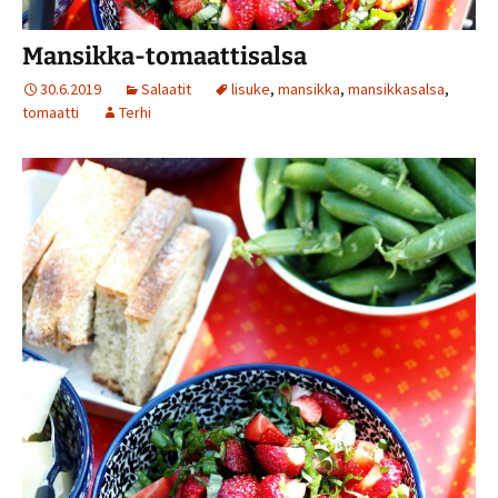
Mansikka-tomaattisalsa
30.6.2019
Salaatit
lisuke
,
mansikka
,
mansikkasalsa
,
tomaatti
Terhi