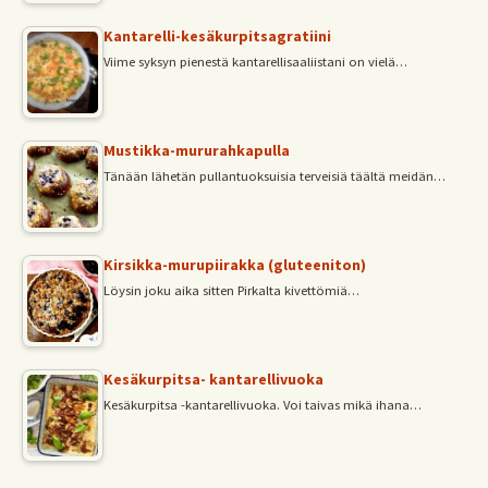
Kantarelli-kesäkurpitsagratiini
Viime syksyn pienestä kantarellisaaliistani on vielä…
Mustikka-mururahkapulla
Tänään lähetän pullantuoksuisia terveisiä täältä meidän…
Kirsikka-murupiirakka (gluteeniton)
Löysin joku aika sitten Pirkalta kivettömiä…
Kesäkurpitsa- kantarellivuoka
Kesäkurpitsa -kantarellivuoka. Voi taivas mikä ihana…