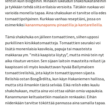
lehtiin kuin blogeihin. Minäkin lukeudun shakshukafaneihin
ja tykkään tehdä siitä erilaisia versioita. Tätäkin ruokaa voi
varioida monella tapaa. Aina shaksukan ei tarvitse olla edes
tomaattipohjainen. Kurkkaa vanhaa reseptiäni, jossa on
esimerkiksi
kananmunapannu pinaatilla ja kantarelleilla.
Tämä shakshuka on jälleen tomaattinen, siihen upposi
purkillinen kirsikkatomaatteja. Tomaattien seuraksi voi
lisätä monenlaisia kasviksia, papuja tai mausteista
makkaraa ym. ”mitä kaapista löytyy”, mutta minä tein nyt
aika riisutun version. Sen sijaan laitoin mausteita reilusti ja
kaapissani oli myös koukuttavan hyvää Ballymaloen
tomaattirelishiä, jota käytin tomaattipyreen sijasta.
Relishiä ostan Bosgårdilta, kun käyn Hakaniemen hallissa,
mutta sitä ilmankin tästä selviää. Eikä relish edes kuulu
shakshukaan, mutta aina voi ottaa vähän omia vapauksia.
Kananmunan keltuaisetkin maalasin renkaaksi. Eihän
niidenkään tarvitse tököttää pannussa aina samalla tapaa.