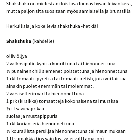
Shakshuka on mielestäni loistava lounas hyvän leivän kera,
mutta paljon sitä suositaan myös aamiaisella ja brunssilla.
Herkullisia ja kokeilevia shakshuka -hetkiä!
Shakshuka
(kahdelle)
oliiviöljyä
2 valkosipulin kynttä kuorittuna tai hienonnettuna
½ punainen chili siemenet poistettuna ja hienonnettuna
1 rkl tomaattipyrettä tai tomaattirelish, jota voi laittaa
ainakin puolet enemmän tai molemmat…
2 varsisellerin vartta hienonnettuna
1 prk (kirsikka) tomaatteja kokonaisena tai murskaa
½ tl savupaprikaa
suolaa ja mustapippuria
1 rkl korianteria hienonnettuna
½ kourallista persiljaa hienonnettuna tai maun mukaan
1 tl sumakkia (jos vain löytyy, ei välttämätön)