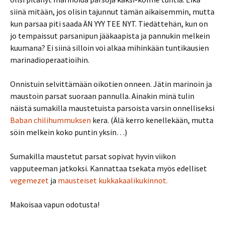
siinä mitään, jos olisin tajunnut tämän aikaisemmin, mutta
kun parsaa piti saada ÄN YYY TEE NYT. Tiedättehän, kun on
jo tempaissut parsanipun jääkaapista ja pannukin melkein
kuumana? Ei siinä silloin voi alkaa mihinkään tuntikausien
marinadioperaatioihin.
Onnistuin selvittämään oikotien onneen. Jätin marinoin ja
maustoin parsat suoraan pannulla. Ainakin minä tulin
näistä sumakilla maustetuista parsoista varsin onnelliseksi
Baban chilihummuksen
kera. (Älä kerro kenellekään, mutta
söin melkein koko puntin yksin…)
Sumakilla maustetut parsat sopivat hyvin viikon
vapputeeman jatkoksi. Kannattaa tsekata myös edelliset
vegemezet
ja
mausteiset kukkakaalikukinnot.
Makoisaa vapun odotusta!