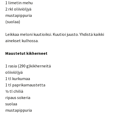
1 limetin mehu
2 rkl oliiviöljyä
mustapippuria
(suolaa)
Leikkaa meloni kuutioiksi. Kuutioi juusto. Yhdistä kaikki
ainekset kulhossa.
Maustetut kikherneet
1 rasia (290 g)kikherneitä
oliiviöljyä
1 tl kurkumaa
1 tl paprikamaustetta
½ tl chiliä
ripaus sokeria
suolaa
mustapippuria