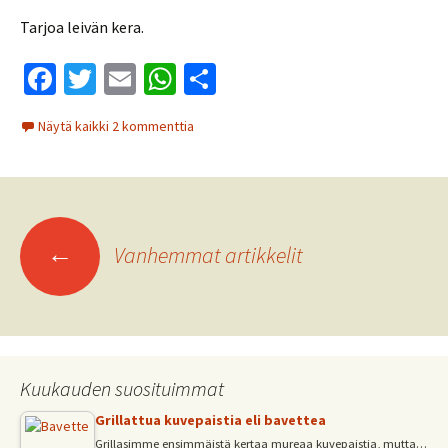
Tarjoa leivän kera.
Fa
T
E
W
S
ce
wi
m
h
h
Näytä kaikki 2 kommenttia
b
tt
ai
at
ar
o
er
l
sA
e
o
p
Artikkelien
k
p
←
Vanhemmat artikkelit
selaus
Kuukauden suosituimmat
Grillattua kuvepaistia eli bavettea
Grillasimme ensimmäistä kertaa mureaa kuvepaistia, mutta…