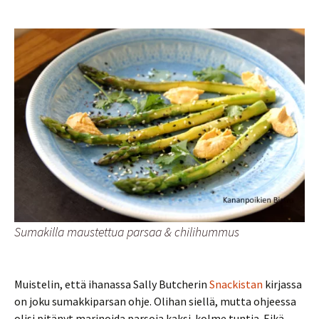
Sumakilla maustettua parsaa & chilihummus
Muistelin, että ihanassa Sally Butcherin
Snackistan
kirjassa
on joku sumakkiparsan ohje. Olihan siellä, mutta ohjeessa
olisi pitänyt marinoida parsoja kaksi-kolme tuntia. Eikä