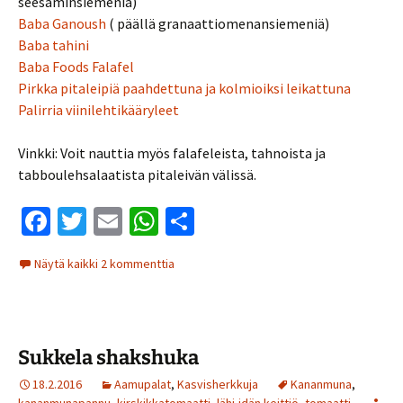
seesaminsiemeniä)
Baba Ganoush
( päällä granaattiomenansiemeniä)
Baba tahini
Baba Foods Falafel
Pirkka pitaleipiä paahdettuna ja kolmioiksi leikattuna
Palirria viinilehtikääryleet
Vinkki: Voit nauttia myös falafeleista, tahnoista ja
tabboulehsalaatista pitaleivän välissä.
Fa
T
E
W
S
ce
wi
m
h
h
Näytä kaikki 2 kommenttia
b
tt
ai
at
ar
o
er
l
sA
e
o
p
Sukkela shakshuka
k
p
18.2.2016
Aamupalat
,
Kasvisherkkuja
Kananmuna
,