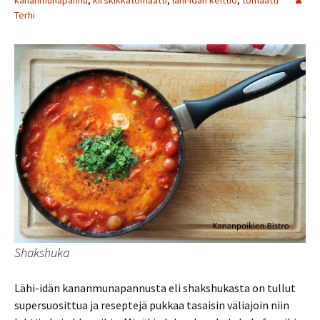
kananmunapannu
,
kirskikkatomaatti
,
lähi-idän keittiö
,
tomaatti
Terhi
Shakshuka
Lähi-idän kananmunapannusta eli shakshukasta on tullut
supersuosittua ja reseptejä pukkaa tasaisin väliajoin niin