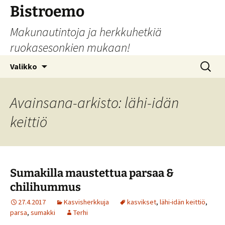
Siirry
Bistroemo
sisältöön
Makunautintoja ja herkkuhetkiä
ruokasesonkien mukaan!
Haku:
Valikko
Avainsana-arkisto: lähi-idän
keittiö
Sumakilla maustettua parsaa &
chilihummus
27.4.2017
Kasvisherkkuja
kasvikset
,
lähi-idän keittiö
,
parsa
,
sumakki
Terhi