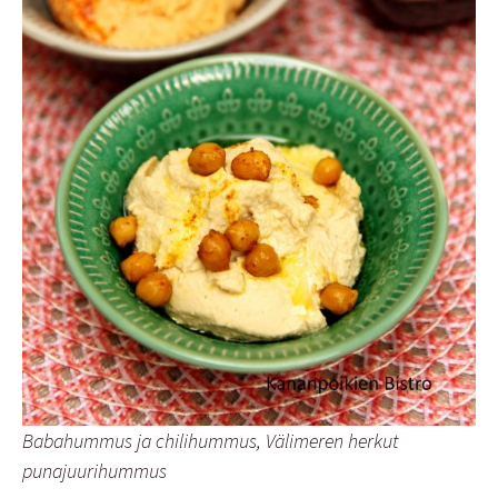
Babahummus ja chilihummus, Välimeren herkut
punajuurihummus