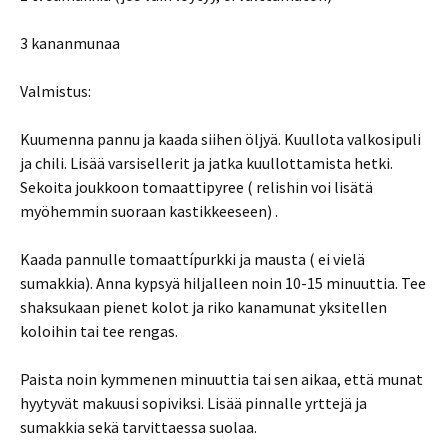
3 kananmunaa
Valmistus:
Kuumenna pannu ja kaada siihen öljyä. Kuullota valkosipuli
ja chili. Lisää varsisellerit ja jatka kuullottamista hetki.
Sekoita joukkoon tomaattipyree ( relishin voi lisätä
myöhemmin suoraan kastikkeeseen) .
Kaada pannulle tomaattípurkki ja mausta ( ei vielä
sumakkia). Anna kypsyä hiljalleen noin 10-15 minuuttia. Tee
shaksukaan pienet kolot ja riko kanamunat yksitellen
koloihin tai tee rengas.
Paista noin kymmenen minuuttia tai sen aikaa, että munat
hyytyvät makuusi sopiviksi. Lisää pinnalle yrttejä ja
sumakkia sekä tarvittaessa suolaa.