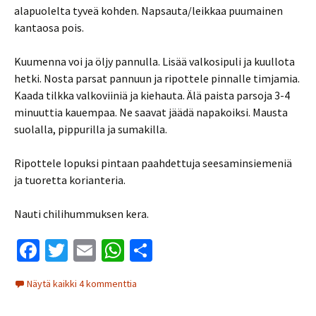
alapuolelta tyveä kohden. Napsauta/leikkaa puumainen
kantaosa pois.
Kuumenna voi ja öljy pannulla. Lisää valkosipuli ja kuullota
hetki. Nosta parsat pannuun ja ripottele pinnalle timjamia.
Kaada tilkka valkoviiniä ja kiehauta. Älä paista parsoja 3-4
minuuttia kauempaa. Ne saavat jäädä napakoiksi. Mausta
suolalla, pippurilla ja sumakilla.
Ripottele lopuksi pintaan paahdettuja seesaminsiemeniä
ja tuoretta korianteria.
Nauti chilihummuksen kera.
Fa
T
E
W
S
ce
wi
m
h
h
Näytä kaikki 4 kommenttia
b
tt
ai
at
ar