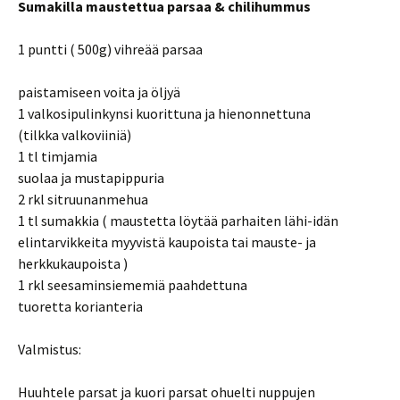
Sumakilla maustettua parsaa & chilihummus
1 puntti ( 500g) vihreää parsaa
paistamiseen voita ja öljyä
1 valkosipulinkynsi kuorittuna ja hienonnettuna
(tilkka valkoviiniä)
1 tl timjamia
suolaa ja mustapippuria
2 rkl sitruunanmehua
1 tl sumakkia ( maustetta löytää parhaiten lähi-idän
elintarvikkeita myyvistä kaupoista tai mauste- ja
herkkukaupoista )
1 rkl seesaminsiememiä paahdettuna
tuoretta korianteria
Valmistus:
Huuhtele parsat ja kuori parsat ohuelti nuppujen