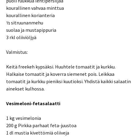
puoli ruukkua lehtipersiljaa
kourallinen vahvaa minttua
kourallinen korianteria
½ sitruunanmehu
suolaa ja mustapippuria
3 rkl oliiviöljyä
Valmistus:
Keitä freekeh kypsäksi. Huuhtele tomaatit ja kurkku.
Halkaise tomaatit ja koverra siemenet pois. Leikkaa
tomaatit ja kurkku pieniksi kuutioksi. Yhdistä kaikki salaatin
ainekset kulhossa.
Vesimeloni-fetasalaatti
1 kg vesimelonia
200 g Pirkka parhaat feta-juustoa
1 dl mustia kivettömiä oliiveja