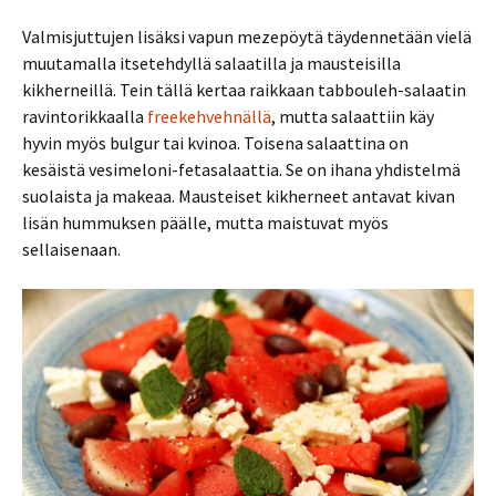
Valmisjuttujen lisäksi vapun mezepöytä täydennetään vielä
muutamalla itsetehdyllä salaatilla ja mausteisilla
kikherneillä. Tein tällä kertaa raikkaan tabbouleh-salaatin
ravintorikkaalla
freekehvehnällä
, mutta salaattiin käy
hyvin myös bulgur tai kvinoa. Toisena salaattina on
kesäistä vesimeloni-fetasalaattia. Se on ihana yhdistelmä
suolaista ja makeaa. Mausteiset kikherneet antavat kivan
lisän hummuksen päälle, mutta maistuvat myös
sellaisenaan.