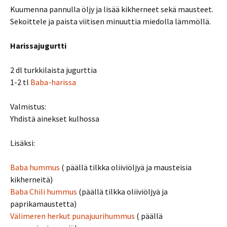
Kuumenna pannulla öljy ja lisää kikherneet sekä mausteet.
Sekoittele ja paista viitisen minuuttia miedolla lämmöllä.
Harissajugurtti
2 dl turkkilaista jugurttia
1-2 tl
Baba-harissa
Valmistus:
Yhdistä ainekset kulhossa
Lisäksi:
Baba hummus
( päällä tilkka oliiviöljyä ja mausteisia
kikherneitä)
Baba Chili hummus
(päällä tilkka oliiviöljyä ja
paprikamaustetta)
Välimeren herkut punajuurihummus
( päällä