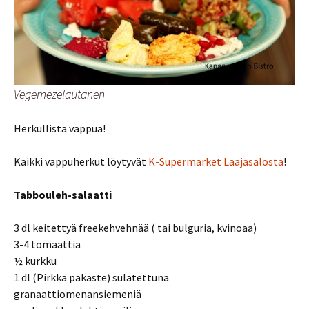
Vegemezelautanen
Herkullista vappua!
Kaikki vappuherkut löytyvät
K-Supermarket Laajasalosta
!
Tabbouleh-salaatti
3 dl keitettyä freekehvehnää ( tai bulguria, kvinoaa)
3-4 tomaattia
½ kurkku
1 dl (Pirkka pakaste) sulatettuna
granaattiomenansiemeniä