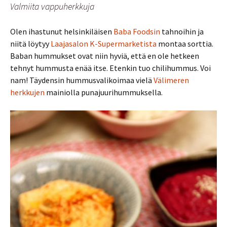
Valmiita vappuherkkuja
Olen ihastunut helsinkiläisen
Baba Foodsin
tahnoihin ja
niitä löytyy
Laajasalon K-Supermarketista
montaa sorttia.
Baban hummukset ovat niin hyviä, että en ole hetkeen
tehnyt hummusta enää itse. Etenkin tuo chilihummus. Voi
nam! Täydensin hummusvalikoimaa vielä
Välimeren
herkkujen
mainiolla punajuurihummuksella.