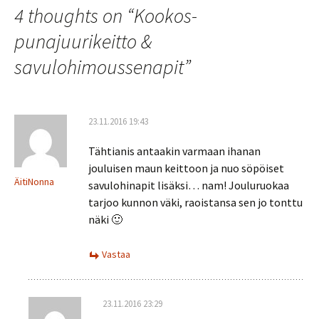
4 thoughts on “
Kookos-
punajuurikeitto &
savulohimoussenapit
”
23.11.2016 19:43
Tähtianis antaakin varmaan ihanan
jouluisen maun keittoon ja nuo söpöiset
ÄitiNonna
savulohinapit lisäksi… nam! Jouluruokaa
tarjoo kunnon väki, raoistansa sen jo tonttu
näki 🙂
Vastaa
23.11.2016 23:29