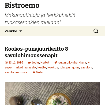
Siirry
Bistroemo
sisältöön
Makunautintoja ja herkkuhetkiä
ruokasesonkien mukaan!
Haku:
Valikko
Kookos-punajuurikeitto &
savulohimoussenapit
23.11.2016
Joulu
,
Keitot
joulun pikkuherkkuja
,
k-
supermarket laajasalo
,
keitto
,
kookos
,
lohi
,
punajuuri
,
savulohi
,
savulohimousse
Terhi