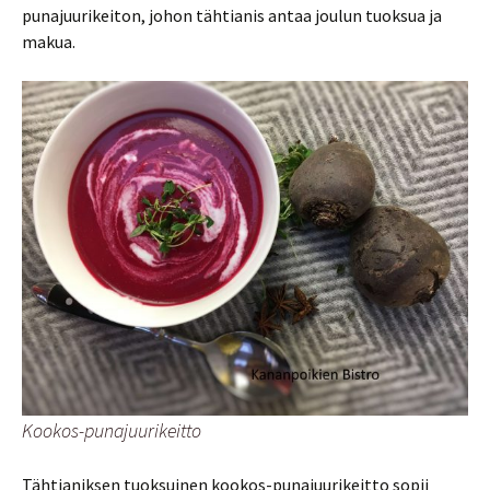
punajuurikeiton, johon tähtianis antaa joulun tuoksua ja
makua.
Kookos-punajuurikeitto
Tähtianiksen tuoksuinen kookos-punajuurikeitto sopii