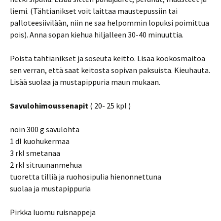
liemi. (Tähtianikset voit laittaa maustepussiin tai
palloteesiivilään, niin ne saa helpommin lopuksi poimittua
pois). Anna sopan kiehua hiljalleen 30-40 minuuttia.
Poista tähtianikset ja soseuta keitto. Lisää kookosmaitoa
sen verran, että saat keitosta sopivan paksuista. Kieuhauta.
Lisää suolaa ja mustapippuria maun mukaan.
Savulohimoussenapit
( 20- 25 kpl )
noin 300 g savulohta
1 dl kuohukermaa
3 rkl smetanaa
2 rkl sitruunanmehua
tuoretta tilliä ja ruohosipulia hienonnettuna
suolaa ja mustapippuria
Pirkka luomu ruisnappeja