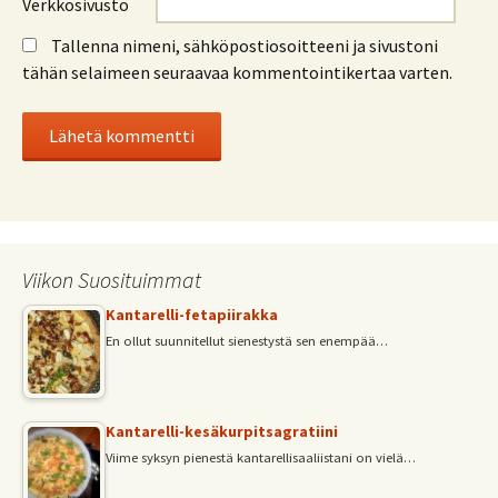
Verkkosivusto
Tallenna nimeni, sähköpostiosoitteeni ja sivustoni
tähän selaimeen seuraavaa kommentointikertaa varten.
Viikon Suosituimmat
Kantarelli-fetapiirakka
En ollut suunnitellut sienestystä sen enempää…
Kantarelli-kesäkurpitsagratiini
Viime syksyn pienestä kantarellisaaliistani on vielä…