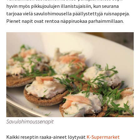
hyvin myös pikkujoulujen illanistujaisiin, kun seurana
tarjoaa vielä savulohimousella päällystettyjä ruisnappeja.
Pienet napit ovat rentoa näppiruokaa parhaimmillaan.
Savulohimoussenapit
Kaikki reseptin raaka-aineet löytyvät
K-Supermarket