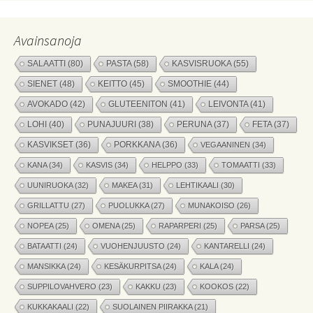
Avainsanoja
SALAATTI
(80)
PASTA
(58)
KASVISRUOKA
(55)
SIENET
(48)
KEITTO
(45)
SMOOTHIE
(44)
AVOKADO
(42)
GLUTEENITON
(41)
LEIVONTA
(41)
LOHI
(40)
PUNAJUURI
(38)
PERUNA
(37)
FETA
(37)
KASVIKSET
(36)
PORKKANA
(36)
VEGAANINEN
(34)
KANA
(34)
KASVIS
(34)
HELPPO
(33)
TOMAATTI
(33)
UUNIRUOKA
(32)
MAKEA
(31)
LEHTIKAALI
(30)
GRILLATTU
(27)
PUOLUKKA
(27)
MUNAKOISO
(26)
NOPEA
(25)
OMENA
(25)
RAPARPERI
(25)
PARSA
(25)
BATAATTI
(24)
VUOHENJUUSTO
(24)
KANTARELLI
(24)
MANSIKKA
(24)
KESÄKURPITSA
(24)
KALA
(24)
SUPPILOVAHVERO
(23)
KAKKU
(23)
KOOKOS
(22)
KUKKAKAALI
(22)
SUOLAINEN PIIRAKKA
(21)