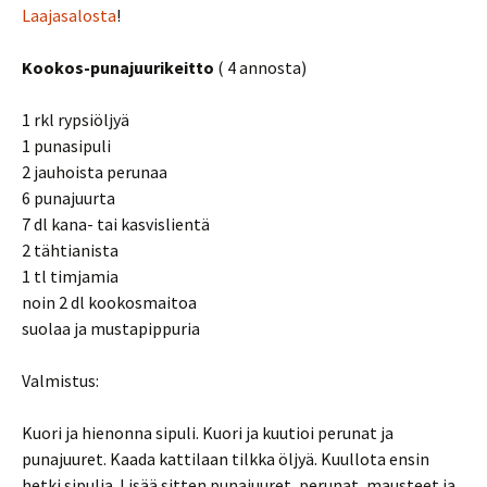
Laajasalosta
!
Kookos-punajuurikeitto
( 4 annosta)
1 rkl rypsiöljyä
1 punasipuli
2 jauhoista perunaa
6 punajuurta
7 dl kana- tai kasvislientä
2 tähtianista
1 tl timjamia
noin 2 dl kookosmaitoa
suolaa ja mustapippuria
Valmistus:
Kuori ja hienonna sipuli. Kuori ja kuutioi perunat ja
punajuuret. Kaada kattilaan tilkka öljyä. Kuullota ensin
hetki sipulia. Lisää sitten punajuuret, perunat, mausteet ja