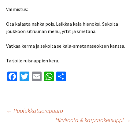
Valmistus:
Ota kalasta nahka pois. Leikkaa kala hienoksi. Sekoita
joukkoon sitruunan mehu, yrtit ja smetana.
Vatkaa kerma ja sekoita se kala-smetanaseoksen kanssa.
Tarjoile ruisnappien kera.
Fa
T
E
W
S
ce
wi
m
h
h
b
tt
ai
at
ar
o
er
l
sA
e
Artikkelien
←
Puolukkatuorepuuro
o
p
Hirviloota & karpaloketsuppi
→
k
p
selaus