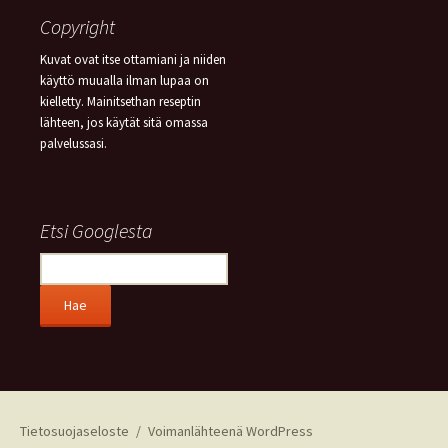
Copyright
Kuvat ovat itse ottamiani ja niiden
käyttö muualla ilman lupaa on
kielletty. Mainitsethan reseptin
lähteen, jos käytät sitä omassa
palvelussasi.
Etsi Googlesta
Tietosuojaseloste
Voimanlähteenä WordPress