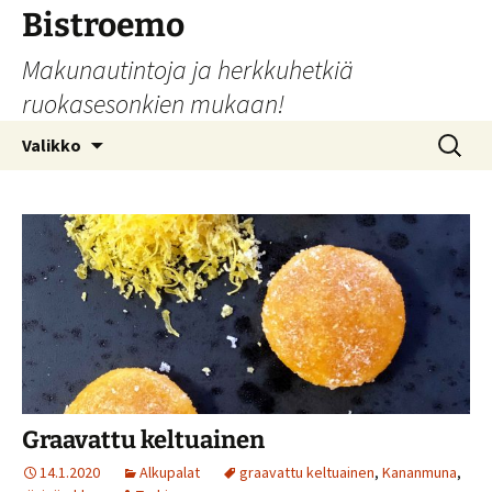
Siirry
Bistroemo
sisältöön
Makunautintoja ja herkkuhetkiä
ruokasesonkien mukaan!
Haku:
Valikko
Graavattu keltuainen
14.1.2020
Alkupalat
graavattu keltuainen
,
Kananmuna
,