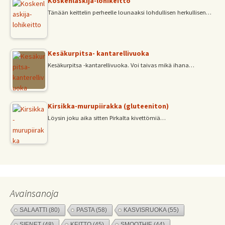
Koskenlaskija-lohikeitto
Tänään keittelin perheelle lounaaksi lohdullisen herkullisen…
Kesäkurpitsa- kantarellivuoka
Kesäkurpitsa -kantarellivuoka. Voi taivas mikä ihana…
Kirsikka-murupiirakka (gluteeniton)
Löysin joku aika sitten Pirkalta kivettömiä…
Avainsanoja
SALAATTI
(80)
PASTA
(58)
KASVISRUOKA
(55)
SIENET
(48)
KEITTO
(45)
SMOOTHIE
(44)