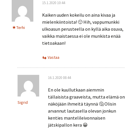
15.1.2020 10:44
Kaiken uuden kokeilu on aina kivaa ja
mielenkiintoista! 🙂 Hih, vappumunkki
Terhi
ulkoasun perusteella on kyllä aika osuva,
vaikka maistaessa ei ole munkista enää
tietoakaan!
Vastaa
16.1.2020 08:44
En ole kuullutkaan aiemmin
tällaisista graaveista, mutta elämä on
Sigrid
näköjään ihmeitä täynnä 🤔 Olisin
arvannut lautasella olevan jonkun
kenties mantelileivonnaisen
jätskipallon kera 😀