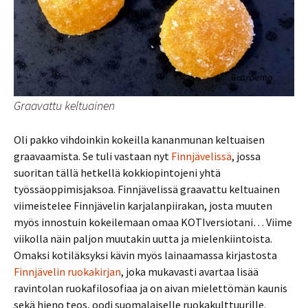
Graavattu keltuainen
Oli pakko vihdoinkin kokeilla kananmunan keltuaisen
graavaamista. Se tuli vastaan nyt
Finnjävelissä
, jossa
suoritan tällä hetkellä kokkiopintojeni yhtä
työssäoppimisjaksoa. Finnjävelissä graavattu keltuainen
viimeistelee Finnjävelin karjalanpiirakan, josta muuten
myös innostuin kokeilemaan omaa KOTIversiotani… Viime
viikolla näin paljon muutakin uutta ja mielenkiintoista.
Omaksi kotiläksyksi kävin myös lainaamassa kirjastosta
Finnjävelin ruokakirjan
, joka mukavasti avartaa lisää
ravintolan ruokafilosofiaa ja on aivan mielettömän kaunis
sekä hieno teos, oodi suomalaiselle ruokakulttuurille.