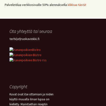
JÄLKIRUOKA
(17)
PAPRIKA
(17)
COUSCOUS
(17)
Palvelintilaa verkkosivuille 50% alennuksella
klikkaa tästä!
VEGE
(16)
SITRUUNA
(16)
MEKSIKOLAINEN
(15)
PIIRAKKA
(15)
Ota yhteyttä tai seuraa
terhi(at)ruokavinkki.fi
Copyright
Kuvat ovat itse ottamiani ja niiden
käyttö muualla ilman lupaa on
kielletty. Mainitsethan reseptin