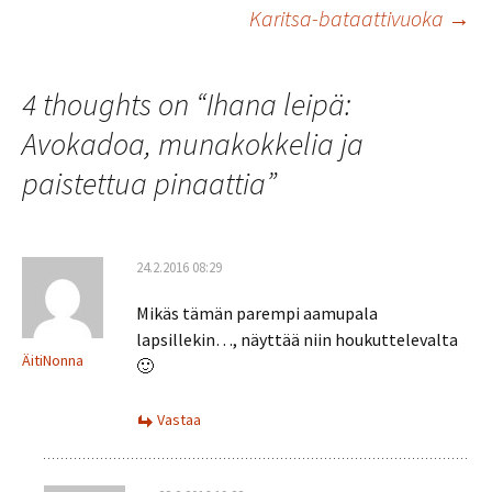
Artikkelien
o
p
Karitsa-bataattivuoka
→
k
p
selaus
4 thoughts on “
Ihana leipä:
Avokadoa, munakokkelia ja
paistettua pinaattia
”
24.2.2016 08:29
Mikäs tämän parempi aamupala
lapsillekin…, näyttää niin houkuttelevalta
ÄitiNonna
🙂
Vastaa