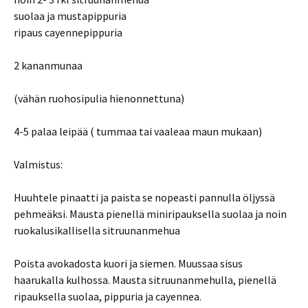
suolaa ja mustapippuria
ripaus cayennepippuria
2 kananmunaa
(vähän ruohosipulia hienonnettuna)
4-5 palaa leipää ( tummaa tai vaaleaa maun mukaan)
Valmistus:
Huuhtele pinaatti ja paista se nopeasti pannulla öljyssä
pehmeäksi. Mausta pienellä miniripauksella suolaa ja noin
ruokalusikallisella sitruunanmehua
Poista avokadosta kuori ja siemen. Muussaa sisus
haarukalla kulhossa. Mausta sitruunanmehulla, pienellä
ripauksella suolaa, pippuria ja cayennea.