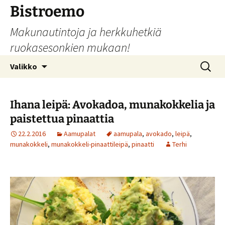
Siirry
Bistroemo
sisältöön
Makunautintoja ja herkkuhetkiä
ruokasesonkien mukaan!
Haku:
Valikko
Ihana leipä: Avokadoa, munakokkelia ja
paistettua pinaattia
22.2.2016
Aamupalat
aamupala
,
avokado
,
leipä
,
munakokkeli
,
munakokkeli-pinaattileipä
,
pinaatti
Terhi