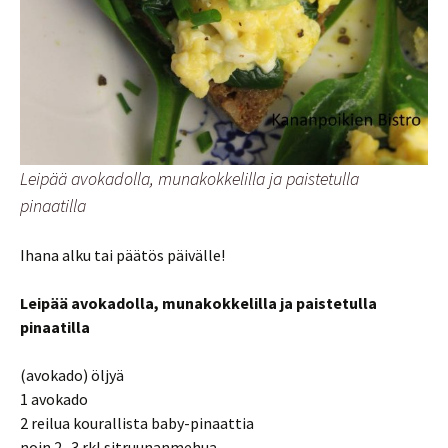
Leipää avokadolla, munakokkelilla ja paistetulla
pinaatilla
Ihana alku tai päätös päivälle!
Leipää avokadolla, munakokkelilla ja paistetulla
pinaatilla
(avokado) öljyä
1 avokado
2 reilua kourallista baby-pinaattia
noin 2- 3 rkl sitruunanmehua