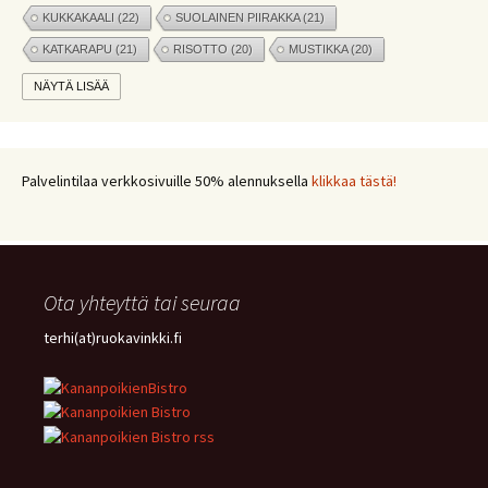
KUKKAKAALI
(22)
SUOLAINEN PIIRAKKA
(21)
KATKARAPU
(21)
RISOTTO
(20)
MUSTIKKA
(20)
MARJAT
(19)
APPELSIINI
(19)
PINAATTI
(19)
NÄYTÄ LISÄÄ
NYHTÖKAURA
(18)
KIKHERNE
(18)
LEIPÄ
(18)
LISUKE
(17)
INKIVÄÄRI
(17)
MANGO
(17)
JÄLKIRUOKA
(17)
PAPRIKA
(17)
COUSCOUS
(17)
Palvelintilaa verkkosivuille 50% alennuksella
klikkaa tästä!
VEGE
(16)
SITRUUNA
(16)
MEKSIKOLAINEN
(15)
PIIRAKKA
(15)
Ota yhteyttä tai seuraa
terhi(at)ruokavinkki.fi