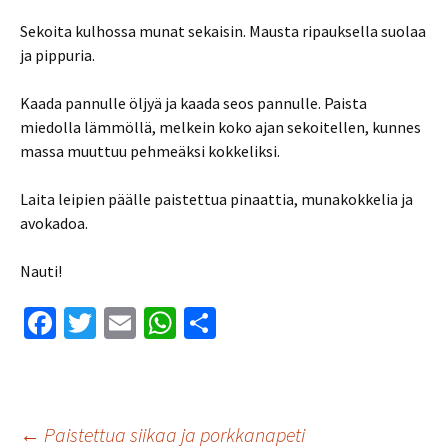
Sekoita kulhossa munat sekaisin. Mausta ripauksella suolaa
ja pippuria.
Kaada pannulle öljyä ja kaada seos pannulle. Paista
miedolla lämmöllä, melkein koko ajan sekoitellen, kunnes
massa muuttuu pehmeäksi kokkeliksi.
Laita leipien päälle paistettua pinaattia, munakokkelia ja
avokadoa.
Nauti!
Fa
T
E
W
S
ce
wi
m
h
h
b
tt
ai
at
ar
o
er
l
sA
e
←
Paistettua siikaa ja porkkanapeti