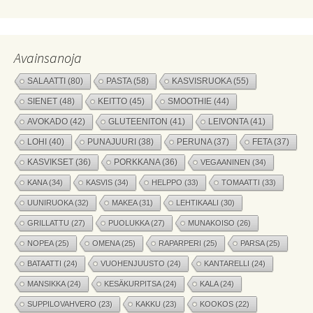
Avainsanoja
SALAATTI
(80)
PASTA
(58)
KASVISRUOKA
(55)
SIENET
(48)
KEITTO
(45)
SMOOTHIE
(44)
AVOKADO
(42)
GLUTEENITON
(41)
LEIVONTA
(41)
LOHI
(40)
PUNAJUURI
(38)
PERUNA
(37)
FETA
(37)
KASVIKSET
(36)
PORKKANA
(36)
VEGAANINEN
(34)
KANA
(34)
KASVIS
(34)
HELPPO
(33)
TOMAATTI
(33)
UUNIRUOKA
(32)
MAKEA
(31)
LEHTIKAALI
(30)
GRILLATTU
(27)
PUOLUKKA
(27)
MUNAKOISO
(26)
NOPEA
(25)
OMENA
(25)
RAPARPERI
(25)
PARSA
(25)
BATAATTI
(24)
VUOHENJUUSTO
(24)
KANTARELLI
(24)
MANSIKKA
(24)
KESÄKURPITSA
(24)
KALA
(24)
SUPPILOVAHVERO
(23)
KAKKU
(23)
KOOKOS
(22)