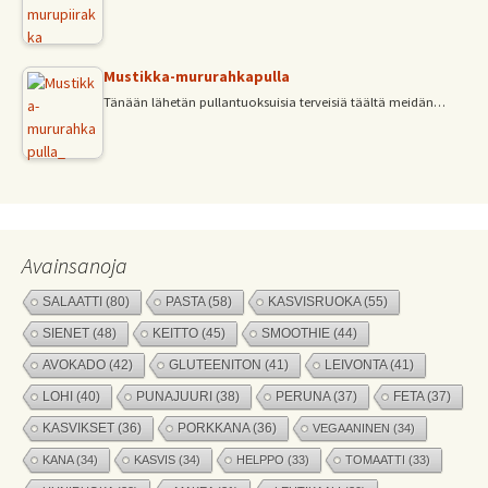
Mustikka-mururahkapulla
Tänään lähetän pullantuoksuisia terveisiä täältä meidän…
Avainsanoja
SALAATTI
(80)
PASTA
(58)
KASVISRUOKA
(55)
SIENET
(48)
KEITTO
(45)
SMOOTHIE
(44)
AVOKADO
(42)
GLUTEENITON
(41)
LEIVONTA
(41)
LOHI
(40)
PUNAJUURI
(38)
PERUNA
(37)
FETA
(37)
KASVIKSET
(36)
PORKKANA
(36)
VEGAANINEN
(34)
KANA
(34)
KASVIS
(34)
HELPPO
(33)
TOMAATTI
(33)