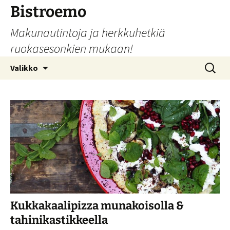
Siirry
Bistroemo
sisältöön
Makunautintoja ja herkkuhetkiä
ruokasesonkien mukaan!
Haku:
Valikko
Kukkakaalipizza munakoisolla &
tahinikastikkeella