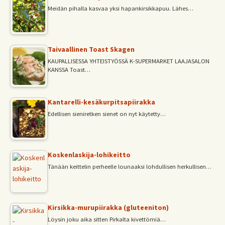
Meidän pihalla kasvaa yksi hapankirsikkapuu. Lähes…
Taivaallinen Toast Skagen
KAUPALLISESSA YHTEISTYÖSSÄ K-SUPERMARKET LAAJASALON
KANSSA Toast…
Kantarelli-kesäkurpitsapiirakka
Edellisen sieniretken sienet on nyt käytetty…
Koskenlaskija-lohikeitto
Tänään keittelin perheelle lounaaksi lohdullisen herkullisen…
Kirsikka-murupiirakka (gluteeniton)
Löysin joku aika sitten Pirkalta kivettömiä…