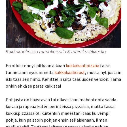
Kukkakaalipizza munakoisolla & tahinikastikkeella
En ollut tehnyt pitkään aikaan
kukkakaalipizzaa
tai se
tunnetaan myös nimellä
kukkakaalicrust
, mutta nyt jostain
iski taas sen himo. Kehittelin siitä taas uuden version. Tämä
onkin ehkä se paras kaikista!
Pohjasta on haastavaa tai oikeastaan mahdotonta saada
kuivaa ja rapeaa kuten perinteissä pizzassa, mutta tässä
kukkispizzassa oli kuitenkin mielestäni taas kuivempi
pohja, kun paistoin pohjan ensin sellaisenaan, ilman
päällysteitä. Täytteet laitetaan vasta valmiin pohjan