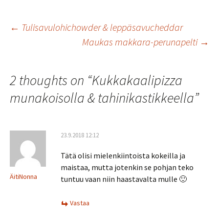
b
tt
ai
at
ar
o
er
l
sA
e
Artikkelien
←
Tulisavulohichowder & leppäsavucheddar
o
p
Maukas makkara-perunapelti
→
k
p
selaus
2 thoughts on “
Kukkakaalipizza
munakoisolla & tahinikastikkeella
”
23.9.2018 12:12
Tätä olisi mielenkiintoista kokeilla ja
maistaa, mutta jotenkin se pohjan teko
ÄitiNonna
tuntuu vaan niin haastavalta mulle 🙂
Vastaa