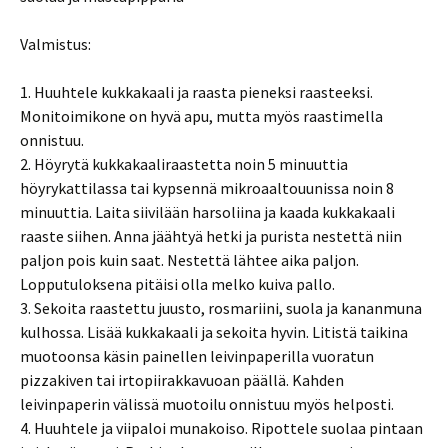
Valmistus:
1. Huuhtele kukkakaali ja raasta pieneksi raasteeksi.
Monitoimikone on hyvä apu, mutta myös raastimella
onnistuu.
2. Höyrytä kukkakaaliraastetta noin 5 minuuttia
höyrykattilassa tai kypsennä mikroaaltouunissa noin 8
minuuttia. Laita siivilään harsoliina ja kaada kukkakaali
raaste siihen. Anna jäähtyä hetki ja purista nestettä niin
paljon pois kuin saat. Nestettä lähtee aika paljon.
Lopputuloksena pitäisi olla melko kuiva pallo.
3. Sekoita raastettu juusto, rosmariini, suola ja kananmuna
kulhossa. Lisää kukkakaali ja sekoita hyvin. Litistä taikina
muotoonsa käsin painellen leivinpaperilla vuoratun
pizzakiven tai irtopiirakkavuoan päällä. Kahden
leivinpaperin välissä muotoilu onnistuu myös helposti.
4. Huuhtele ja viipaloi munakoiso. Ripottele suolaa pintaan