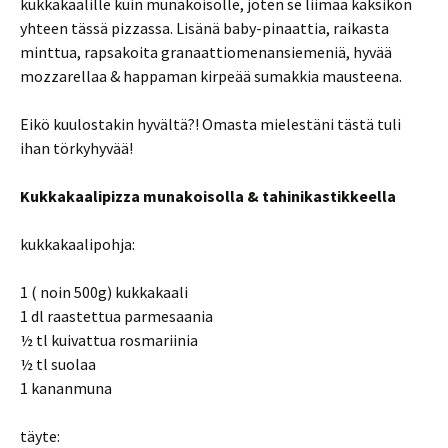
kukkakaalille kuin munakoisolle, joten se liimaa kaksikon
yhteen tässä pizzassa. Lisänä baby-pinaattia, raikasta
minttua, rapsakoita granaattiomenansiemeniä, hyvää
mozzarellaa & happaman kirpeää sumakkia mausteena.
Eikö kuulostakin hyvältä?! Omasta mielestäni tästä tuli
ihan törkyhyvää!
Kukkakaalipizza munakoisolla & tahinikastikkeella
kukkakaalipohja:
1 ( noin 500g) kukkakaali
1 dl raastettua parmesaania
½ tl kuivattua rosmariinia
½ tl suolaa
1 kananmuna
täyte: