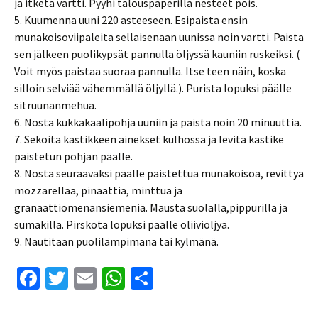
ja itketä vartti. Pyyhi talouspaperilla nesteet pois.
5. Kuumenna uuni 220 asteeseen. Esipaista ensin
munakoisoviipaleita sellaisenaan uunissa noin vartti. Paista
sen jälkeen puolikypsät pannulla öljyssä kauniin ruskeiksi. (
Voit myös paistaa suoraa pannulla. Itse teen näin, koska
silloin selviää vähemmällä öljyllä.). Purista lopuksi päälle
sitruunanmehua.
6. Nosta kukkakaalipohja uuniin ja paista noin 20 minuuttia.
7. Sekoita kastikkeen ainekset kulhossa ja levitä kastike
paistetun pohjan päälle.
8. Nosta seuraavaksi päälle paistettua munakoisoa, revittyä
mozzarellaa, pinaattia, minttua ja
granaattiomenansiemeniä. Mausta suolalla,pippurilla ja
sumakilla. Pirskota lopuksi päälle oliiviöljyä.
9. Nautitaan puolilämpimänä tai kylmänä.
Fa
T
E
W
S
ce
wi
m
h
h