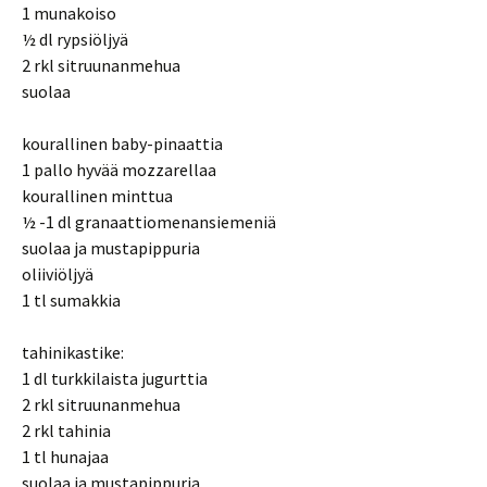
1 munakoiso
½ dl rypsiöljyä
2 rkl sitruunanmehua
suolaa
kourallinen baby-pinaattia
1 pallo hyvää mozzarellaa
kourallinen minttua
½ -1 dl granaattiomenansiemeniä
suolaa ja mustapippuria
oliiviöljyä
1 tl sumakkia
tahinikastike:
1 dl turkkilaista jugurttia
2 rkl sitruunanmehua
2 rkl tahinia
1 tl hunajaa
suolaa ja mustapippuria