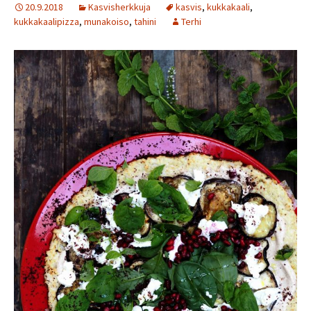
20.9.2018
Kasvisherkkuja
kasvis
,
kukkakaali
,
kukkakaalipizza
,
munakoiso
,
tahini
Terhi