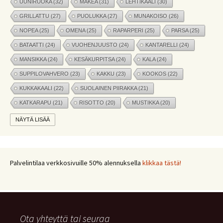
UUNIRUOKA
(32)
MAKEA
(31)
LEHTIKAALI
(30)
GRILLATTU
(27)
PUOLUKKA
(27)
MUNAKOISO
(26)
NOPEA
(25)
OMENA
(25)
RAPARPERI
(25)
PARSA
(25)
BATAATTI
(24)
VUOHENJUUSTO
(24)
KANTARELLI
(24)
MANSIKKA
(24)
KESÄKURPITSA
(24)
KALA
(24)
SUPPILOVAHVERO
(23)
KAKKU
(23)
KOOKOS
(22)
KUKKAKAALI
(22)
SUOLAINEN PIIRAKKA
(21)
KATKARAPU
(21)
RISOTTO
(20)
MUSTIKKA
(20)
MARJAT
(19)
APPELSIINI
(19)
PINAATTI
(19)
NÄYTÄ LISÄÄ
NYHTÖKAURA
(18)
KIKHERNE
(18)
LEIPÄ
(18)
LISUKE
(17)
INKIVÄÄRI
(17)
MANGO
(17)
JÄLKIRUOKA
(17)
PAPRIKA
(17)
COUSCOUS
(17)
Palvelintilaa verkkosivuille 50% alennuksella
klikkaa tästä!
VEGE
(16)
SITRUUNA
(16)
MEKSIKOLAINEN
(15)
PIIRAKKA
(15)
Ota yhteyttä tai seuraa