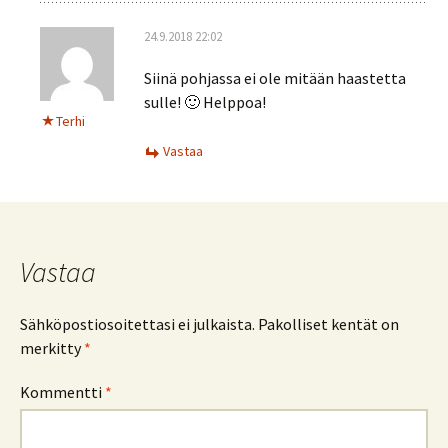
24.9.2018 22:02
Siinä pohjassa ei ole mitään haastetta
sulle! 🙂 Helppoa!
Terhi
Vastaa
Vastaa
Sähköpostiosoitettasi ei julkaista.
Pakolliset kentät on
merkitty
*
Kommentti
*