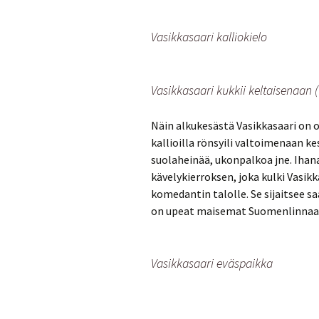
Vasikkasaari kalliokielo
Vasikkasaari kukkii keltaisenaan
Näin alkukesästä Vasikkasaari on o
kallioilla rönsyili valtoimenaan k
suolaheinää, ukonpalkoa jne. Iha
kävelykierroksen, joka kulki Vasikka
komedantin talolle. Se sijaitsee sa
on upeat maisemat Suomenlinnaan
Vasikkasaari eväspaikka