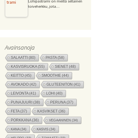
Lohipastrami on meillä sellainen
toiveherkku, jota…
Avainsanoja
SALAATTI
(80)
PASTA
(58)
KASVISRUOKA
(55)
SIENET
(48)
KEITTO
(45)
SMOOTHIE
(44)
AVOKADO
(42)
GLUTEENITON
(41)
LEIVONTA
(41)
LOHI
(40)
PUNAJUURI
(38)
PERUNA
(37)
FETA
(37)
KASVIKSET
(36)
PORKKANA
(36)
VEGAANINEN
(34)
KANA
(34)
KASVIS
(34)