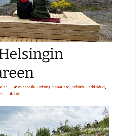
 Helsingin
ja
areen
tolat
eväsretki
,
Helsingin saaristo
,
helsinki
,
järki särki
,
ri
Terhi
nnaiset