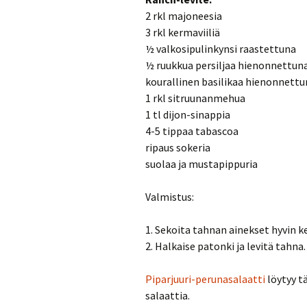
2 rkl majoneesia
3 rkl kermaviiliä
½ valkosipulinkynsi raastettuna
½ ruukkua persiljaa hienonnettun
kourallinen basilikaa hienonnettu
1 rkl sitruunanmehua
1 tl dijon-sinappia
4-5 tippaa tabascoa
ripaus sokeria
suolaa ja mustapippuria
Valmistus:
1. Sekoita tahnan ainekset hyvin 
2. Halkaise patonki ja levitä tahna.
Piparjuuri-perunasalaatti
löytyy tä
salaattia.