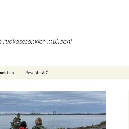
o
iä ruokasesonkien mukaan!
moittain
Reseptit A-Ö
ot ja