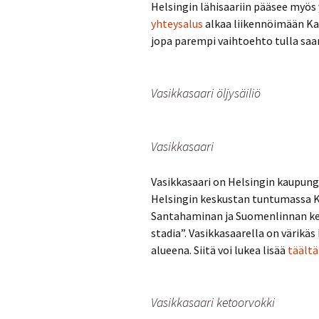
Helsingin lähisaariin pääsee myös
yhteysalus
alkaa liikennöimään Kaup
jopa parempi vaihtoehto tulla saa
Vasikkasaari öljysäiliö
Vasikkasaari
Vasikkasaari on Helsingin kaupungin
Helsingin keskustan tuntumassa K
Santahaminan ja Suomenlinnan kesk
stadia”. Vasikkasaarella on värikäs
alueena. Siitä voi lukea lisää
täältä
Vasikkasaari ketoorvokki