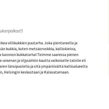
 (ukonpalkoa?)
ikea villikukkien puutarha. Joka pientareella ja
esän kukkia, kuten metsäorvokkia, kalliokieloa,
na luonnon kukkatarha! Teimme saaressa pienen
-areenan ja öljysäiliön kautta valkoiselle talolle eli
aren länsipuolella ja sitä ympäröivältä kallioalueelta
, Helsingin keskustaan ja Kalasatamaan.