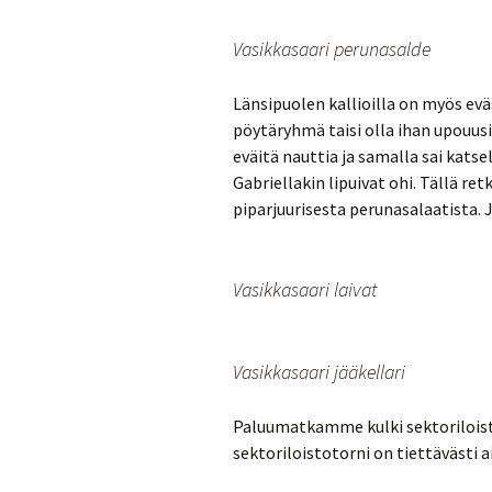
Vasikkasaari perunasalde
Länsipuolen kallioilla on myös ev
pöytäryhmä taisi olla ihan upouusi,
eväitä nauttia ja samalla sai katse
Gabriellakin lipuivat ohi. Tällä ret
piparjuurisesta perunasalaatista. 
Vasikkasaari laivat
Vasikkasaari jääkellari
Paluumatkamme kulki sektoriloisto
sektoriloistotorni on tiettävästi a