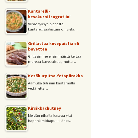
Kantarelli-
kesäkurpitsagratiini
Viime syksyn pienestä
kantarellisaaliistani on vielä…
Grillattua kuvepaistia eli
bavettea
Grillasimme ensimmäistä kertaa
mureaa kuvepaistia, mutta…
Kesäkurpitsa-fetapiirakka
Aamulla tuli niin kaatamalla
vettä, että…
Kirsikkachutney
Meidän pihalla kasvaa yksi
hapankirsikkapuu. Lähes…