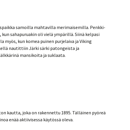
äspaikka samoilla mahtavilla merimaisemilla. Penkki-
 kun sahapuruakin oli vielä ympärillä. Siinä kelpasi
lla myös, kun komea puinen purjelaiva ja Viking
kellä nautittiin Järki särki patongeista ja
Jälkkärinä mansikoita ja suklaata.
n kautta, joka on rakennettu 1895. Tälläinen pyöreä
inoa enää aktiivisessa käytössä oleva.