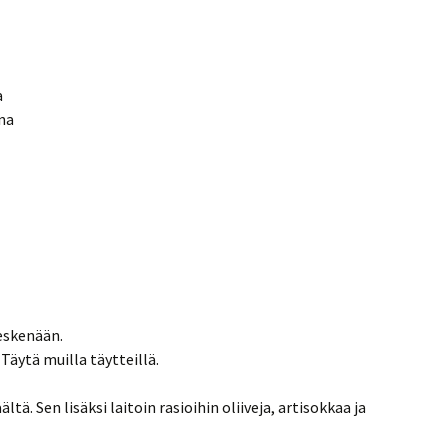
a
na
keskenään.
 Täytä muilla täytteillä.
ältä. Sen lisäksi laitoin rasioihin oliiveja, artisokkaa ja