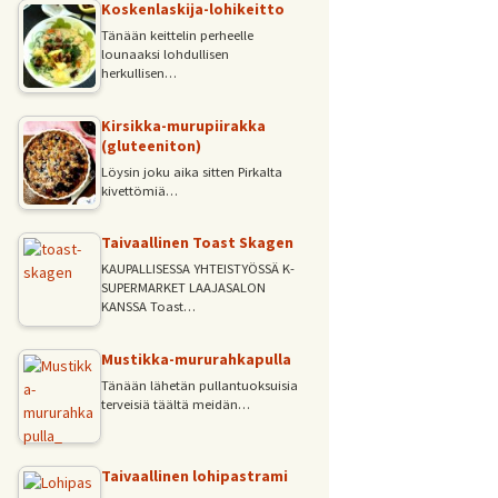
Koskenlaskija-lohikeitto
Tänään keittelin perheelle
lounaaksi lohdullisen
herkullisen…
Kirsikka-murupiirakka
(gluteeniton)
Löysin joku aika sitten Pirkalta
kivettömiä…
Taivaallinen Toast Skagen
KAUPALLISESSA YHTEISTYÖSSÄ K-
SUPERMARKET LAAJASALON
KANSSA Toast…
Mustikka-mururahkapulla
Tänään lähetän pullantuoksuisia
terveisiä täältä meidän…
Taivaallinen lohipastrami