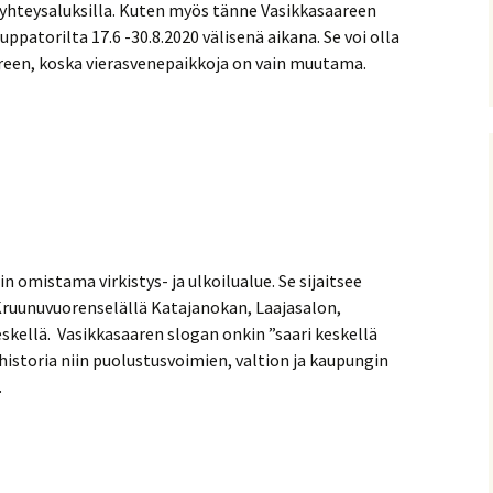
 yhteysaluksilla. Kuten myös tänne Vasikkasaareen
patorilta 17.6 -30.8.2020 välisenä aikana. Se voi olla
reen, koska vierasvenepaikkoja on vain muutama.
 omistama virkistys- ja ulkoilualue. Se sijaitsee
ruunuvuorenselällä Katajanokan, Laajasalon,
ellä. Vasikkasaaren slogan onkin ”saari keskellä
 historia niin puolustusvoimien, valtion ja kaupungin
.