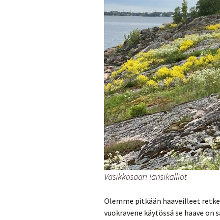
Munakkaat
Pastat
Pizzat
Risotot
Salaatit
Sienet
Suolaiset lei
Vasikkasaari länsikalliot
Olemme pitkään haaveilleet retkeil
vuokravene käytössä se haave on s