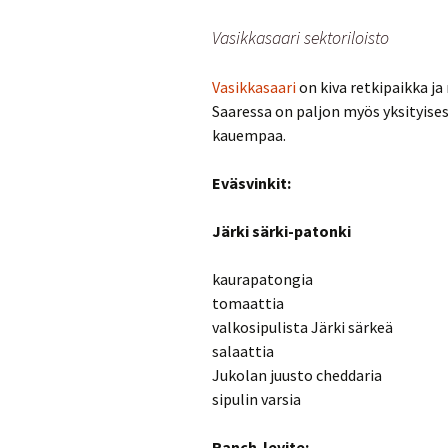
Vasikkasaari sektoriloisto
Vasikkasaari
on kiva retkipaikka ja
Saaressa on paljon myös yksityise
kauempaa.
Eväsvinkit:
Järki särki-patonki
kaurapatongia
tomaattia
valkosipulista Järki särkeä
salaattia
Jukolan juusto cheddaria
sipulin varsia
Ranch-levite: