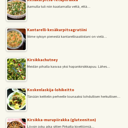
Aamulla tuli niin kaatamalla vettä, että…
Kantarelli-kesäkurpitsagratiini
Viime syksyn pienestä kantarellisaaliistani on vielä…
Kirsikkachutney
Meidän pihalla kasvaa yksi hapankirsikkapuu. Lähes…
Koskenlaskija-lohikeitto
Tänään keittelin perheelle lounaaksi lohdullisen herkullisen…
Kirsikka-murupiirakka (gluteeniton)
Löysin joku aika sitten Pirkalta kivettömiä…