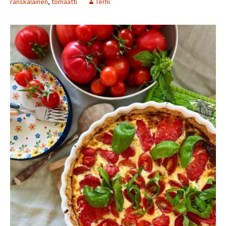
ranskalainen
,
tomaatti
Terhi