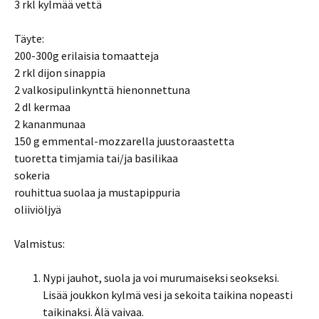
3 rkl kylmää vettä
Täyte:
200-300g erilaisia tomaatteja
2 rkl dijon sinappia
2 valkosipulinkynttä hienonnettuna
2 dl kermaa
2 kananmunaa
150 g emmental-mozzarella juustoraastetta
tuoretta timjamia tai/ja basilikaa
sokeria
rouhittua suolaa ja mustapippuria
oliiviöljyä
Valmistus:
Nypi jauhot, suola ja voi murumaiseksi seokseksi.
Lisää joukkon kylmä vesi ja sekoita taikina nopeasti
taikinaksi. Älä vaivaa.