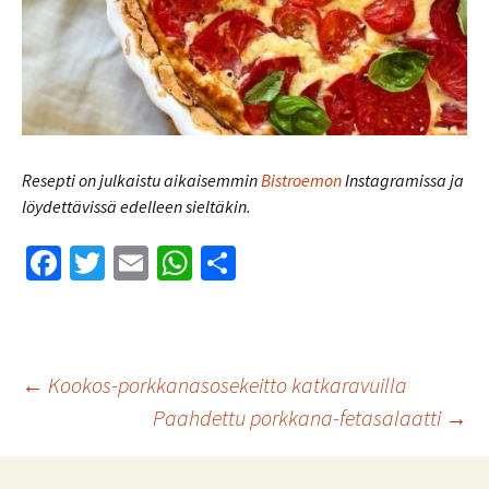
Resepti on julkaistu aikaisemmin
Bistroemon
Instagramissa ja
löydettävissä edelleen sieltäkin.
Fa
T
E
W
S
ce
wi
m
h
h
b
tt
ai
at
ar
o
er
l
sA
e
Artikkelien
←
Kookos-porkkanasosekeitto katkaravuilla
o
p
Paahdettu porkkana-fetasalaatti
→
k
p
selaus