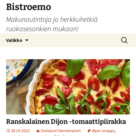
Siirry
Bistroemo
sisältöön
Makunautintoja ja herkkuhetkiä
ruokasesonkien mukaan!
Haku:
Valikko
Ranskalainen Dijon -tomaattipiirakka
28.10.2022
Suolaiset leivonnaiset
dijon sinappi
,