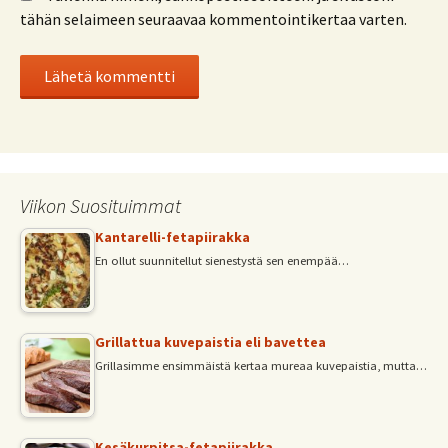
tähän selaimeen seuraavaa kommentointikertaa varten.
Viikon Suosituimmat
Kantarelli-fetapiirakka
En ollut suunnitellut sienestystä sen enempää…
Grillattua kuvepaistia eli bavettea
Grillasimme ensimmäistä kertaa mureaa kuvepaistia, mutta…
Kesäkurpitsa-fetapiirakka