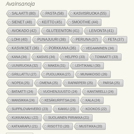
Avainsanoja
SALAATTI
(80)
PASTA
(58)
KASVISRUOKA
(55)
SIENET
(48)
KEITTO
(45)
SMOOTHIE
(44)
AVOKADO
(42)
GLUTEENITON
(41)
LEIVONTA
(41)
LOHI
(40)
PUNAJUURI
(38)
PERUNA
(37)
FETA
(37)
KASVIKSET
(36)
PORKKANA
(36)
VEGAANINEN
(34)
KANA
(34)
KASVIS
(34)
HELPPO
(33)
TOMAATTI
(33)
UUNIRUOKA
(32)
MAKEA
(31)
LEHTIKAALI
(30)
GRILLATTU
(27)
PUOLUKKA
(27)
MUNAKOISO
(26)
NOPEA
(25)
OMENA
(25)
RAPARPERI
(25)
PARSA
(25)
BATAATTI
(24)
VUOHENJUUSTO
(24)
KANTARELLI
(24)
MANSIKKA
(24)
KESÄKURPITSA
(24)
KALA
(24)
SUPPILOVAHVERO
(23)
KAKKU
(23)
KOOKOS
(22)
KUKKAKAALI
(22)
SUOLAINEN PIIRAKKA
(21)
KATKARAPU
(21)
RISOTTO
(20)
MUSTIKKA
(20)