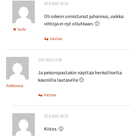
25.6.2015 20:13
Oli oikein onnistunut juhannus, vaikka
vihtoja ei nyt ollutkaan. 🙂
Terhi
Vastaa
23.6.2015 11:00
Ja pekonipastakin näyttää herkulliselta
kauniilla lautasella 🙂
ÄitiNonna
Vastaa
25.6.2015 20:13
Kiitos. 🙂