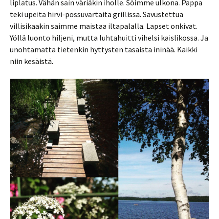
liplatus. Vähän sain väriäkin iholle. Söimme ulkona. Pappa
teki upeita hirvi-possuvartaita grillissä. Savustettua
villisikaakin saimme maistaa iltapalalla. Lapset onkivat.
Yöllä luonto hiljeni, mutta luhtahuitti vihelsi kaislikossa. Ja
unohtamatta tietenkin hyttysten tasaista ininää. Kaikki
niin kesäistä.