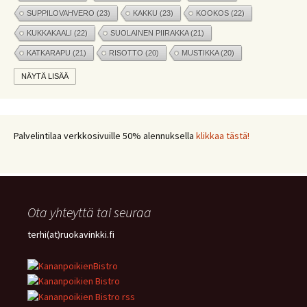
SUPPILOVAHVERO
(23)
KAKKU
(23)
KOOKOS
(22)
KUKKAKAALI
(22)
SUOLAINEN PIIRAKKA
(21)
KATKARAPU
(21)
RISOTTO
(20)
MUSTIKKA
(20)
MARJAT
(19)
APPELSIINI
(19)
PINAATTI
(19)
NÄYTÄ LISÄÄ
NYHTÖKAURA
(18)
KIKHERNE
(18)
LEIPÄ
(18)
LISUKE
(17)
INKIVÄÄRI
(17)
MANGO
(17)
JÄLKIRUOKA
(17)
PAPRIKA
(17)
COUSCOUS
(17)
Palvelintilaa verkkosivuille 50% alennuksella
klikkaa tästä!
VEGE
(16)
SITRUUNA
(16)
MEKSIKOLAINEN
(15)
PIIRAKKA
(15)
Ota yhteyttä tai seuraa
terhi(at)ruokavinkki.fi