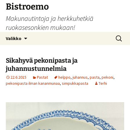
Siirry
Bistroemo
sisältöön
Makunautintoja ja herkkuhetkiä
ruokasesonkien mukaan!
Haku:
Valikko
Sikahyvä pekonipasta ja
juhannustunnelmia
22.6.2015
Pastat
helppo
,
juhannus
,
pasta
,
pekoni
,
pekonipasta ilman kananmunaa
,
simpukkapasta
Terhi