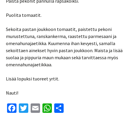
Paista pekonit pannulla rapsakoiksi.
Puolita tomaatit.
Sekoita pastan joukkoon tomaatit, paistettu pekoni
murustettuna, ranskankerma, raastettu parmesaani ja
omenahunajaetikka. Kuumenna ihan kevyesti, samalla
sekoittaen ainekset hyvin pastan joukkoon. Maista ja lisää
suolaa ja pippuria maun mukaan sekä tarvittaessa myös
omennahunajaetikkaa.
Lisää lopuksi tuoreet yrtit.
Nauti!
Fa
T
E
W
S
ce
wi
m
h
h
b
tt
ai
at
ar