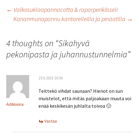
o
er
l
sA
e
Artikkelien
←
Valkosuklaapannacotta & raparperikiisseli
o
p
Kananmunapannu kantarelleilla ja pinaatilla
→
k
p
selaus
4 thoughts on “
Sikahyvä
pekonipasta ja juhannustunnelmia
”
23.6.2015 10:56
Teittekö vihdat saunaan? Hienot on sun
muistelot, että mitäs paljoakaan muuta voi
ÄitiNonna
enää keskikesän juhlalta toivoa 🙂
Vastaa