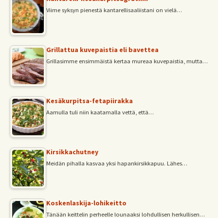
Viime syksyn pienestä kantarellisaaliistani on vielä…
Grillattua kuvepaistia eli bavettea
Grillasimme ensimmäistä kertaa mureaa kuvepaistia, mutta…
Kesäkurpitsa-fetapiirakka
Aamulla tuli niin kaatamalla vettä, että…
Kirsikkachutney
Meidän pihalla kasvaa yksi hapankirsikkapuu. Lähes…
Koskenlaskija-lohikeitto
Tänään keittelin perheelle lounaaksi lohdullisen herkullisen…