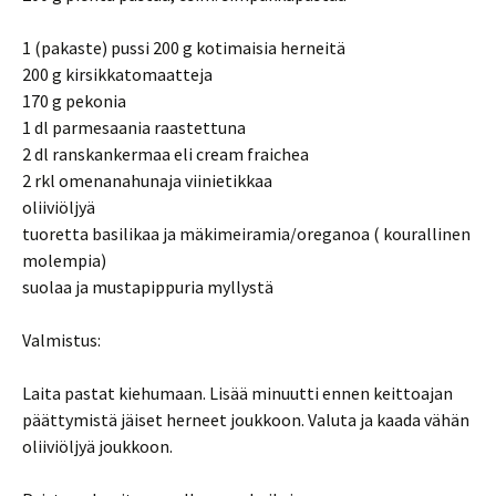
1 (pakaste) pussi 200 g kotimaisia herneitä
200 g kirsikkatomaatteja
170 g pekonia
1 dl parmesaania raastettuna
2 dl ranskankermaa eli cream fraichea
2 rkl omenanahunaja viinietikkaa
oliiviöljyä
tuoretta basilikaa ja mäkimeiramia/oreganoa ( kourallinen
molempia)
suolaa ja mustapippuria myllystä
Valmistus:
Laita pastat kiehumaan. Lisää minuutti ennen keittoajan
päättymistä jäiset herneet joukkoon. Valuta ja kaada vähän
oliiviöljyä joukkoon.