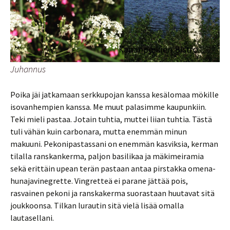
Juhannus
Poika jäi jatkamaan serkkupojan kanssa kesälomaa mökille
isovanhempien kanssa. Me muut palasimme kaupunkiin.
Teki mieli pastaa. Jotain tuhtia, muttei liian tuhtia. Tästä
tuli vähän kuin carbonara, mutta enemmän minun
makuuni. Pekonipastassani on enemmän kasviksia, kerman
tilalla ranskankerma, paljon basilikaa ja mäkimeiramia
sekä erittäin upean terän pastaan antaa pirstakka omena-
hunajavinegrette. Vingretteä ei parane jättää pois,
rasvainen pekoni ja ranskakerma suorastaan huutavat sitä
joukkoonsa. Tilkan lurautin sitä vielä lisää omalla
lautasellani.