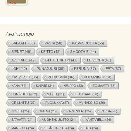
Avainsanoja
SALAATTI
(80)
PASTA
(58)
KASVISRUOKA
(55)
SIENET
(48)
KEITTO
(45)
SMOOTHIE
(44)
AVOKADO
(42)
GLUTEENITON
(41)
LEIVONTA
(41)
LOHI
(40)
PUNAJUURI
(38)
PERUNA
(37)
FETA
(37)
KASVIKSET
(36)
PORKKANA
(36)
VEGAANINEN
(34)
KANA
(34)
KASVIS
(34)
HELPPO
(33)
TOMAATTI
(33)
UUNIRUOKA
(32)
MAKEA
(31)
LEHTIKAALI
(30)
GRILLATTU
(27)
PUOLUKKA
(27)
MUNAKOISO
(26)
NOPEA
(25)
OMENA
(25)
RAPARPERI
(25)
PARSA
(25)
BATAATTI
(24)
VUOHENJUUSTO
(24)
KANTARELLI
(24)
MANSIKKA
(24)
KESÄKURPITSA
(24)
KALA
(24)