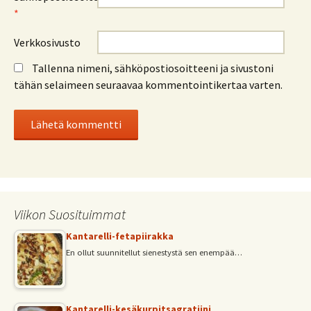
*
Verkkosivusto
Tallenna nimeni, sähköpostiosoitteeni ja sivustoni
tähän selaimeen seuraavaa kommentointikertaa varten.
Viikon Suosituimmat
Kantarelli-fetapiirakka
En ollut suunnitellut sienestystä sen enempää…
Kantarelli-kesäkurpitsagratiini