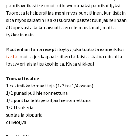
paprikavoikastike muuttui kevyemmäksi paprikaöljyksi.
Tuoretta lehtipersiljaa meni myös puntillinen, kun lisäsin
sitä myös salaatin lisäksi suoraan paistettuun jauhelihaan.
Alkuperäistä kokonaisuutta en ole maistanut, mutta
tykkäsin näin.
Muutenhan tämä resepti löytyy joka tuutista esimerkiksi
tästä
, mutta jos kaipaat siihen tälläistä säätöä niin alta
löytyy erilaisia lisukeohjeita. Kivaa viikkoa!
Tomaattisalde
1 rs kirsikkatomaatteja (1/2 tai 1/4 osaan)
1/2 punasipuli hienonnettuna
1/2 punttia lehtipersiljaa hienonnettuna
1/2 tl sokeria
suolaa ja pippuria
oliiviöljyä