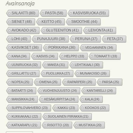
Avainsanoja
SALAATTI
(80)
PASTA
(58)
KASVISRUOKA
(55)
SIENET
(48)
KEITTO
(45)
SMOOTHIE
(44)
AVOKADO
(42)
GLUTEENITON
(41)
LEIVONTA
(41)
LOHI
(40)
PUNAJUURI
(38)
PERUNA
(37)
FETA
(37)
KASVIKSET
(36)
PORKKANA
(36)
VEGAANINEN
(34)
KANA
(34)
KASVIS
(34)
HELPPO
(33)
TOMAATTI
(33)
UUNIRUOKA
(32)
MAKEA
(31)
LEHTIKAALI
(30)
GRILLATTU
(27)
PUOLUKKA
(27)
MUNAKOISO
(26)
NOPEA
(25)
OMENA
(25)
RAPARPERI
(25)
PARSA
(25)
BATAATTI
(24)
VUOHENJUUSTO
(24)
KANTARELLI
(24)
MANSIKKA
(24)
KESÄKURPITSA
(24)
KALA
(24)
SUPPILOVAHVERO
(23)
KAKKU
(23)
KOOKOS
(22)
KUKKAKAALI
(22)
SUOLAINEN PIIRAKKA
(21)
KATKARAPU
(21)
RISOTTO
(20)
MUSTIKKA
(20)