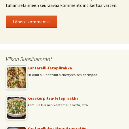
tähän selaimeen seuraavaa kommentointikertaa varten.
Viikon Suosituimmat
Kantarelli-fetapiirakka
En ollut suunnitellut sienestystä sen enempää…
Kesäkurpitsa-fetapiirakka
Aamulla tuli niin kaatamalla vettä, että…
Kantarelli-kesäkurpitsagratiini