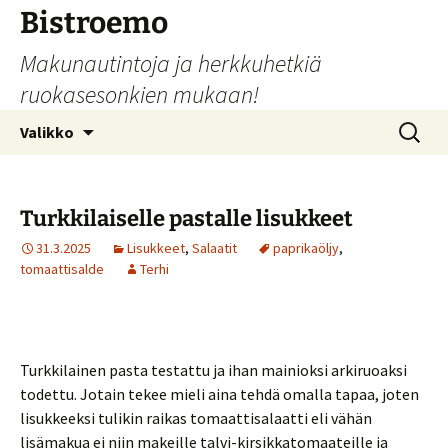
Siirry
Bistroemo
sisältöön
Makunautintoja ja herkkuhetkiä
ruokasesonkien mukaan!
Haku:
Valikko
Turkkilaiselle pastalle lisukkeet
31.3.2025
Lisukkeet
,
Salaatit
paprikaöljy
,
tomaattisalde
Terhi
Turkkilainen pasta testattu ja ihan mainioksi arkiruoaksi
todettu. Jotain tekee mieli aina tehdä omalla tapaa, joten
lisukkeeksi tulikin raikas tomaattisalaatti eli vähän
lisämakua ei niin makeille talvi-kirsikkatomaateille ja