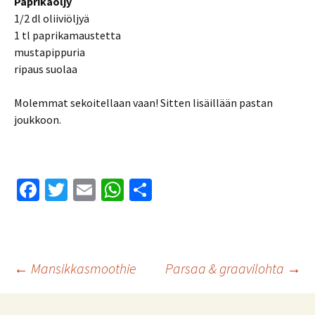
Paprikaöljy
1/2 dl oliiviöljyä
1 tl paprikamaustetta
mustapippuria
ripaus suolaa
Molemmat sekoitellaan vaan! Sitten lisäillään pastan
joukkoon.
Fa
T
E
W
S
ce
wi
m
h
h
b
tt
ai
at
ar
o
er
l
sA
e
Artikkelien
←
Mansikkasmoothie
Parsaa & graavilohta
→
o
p
k
p