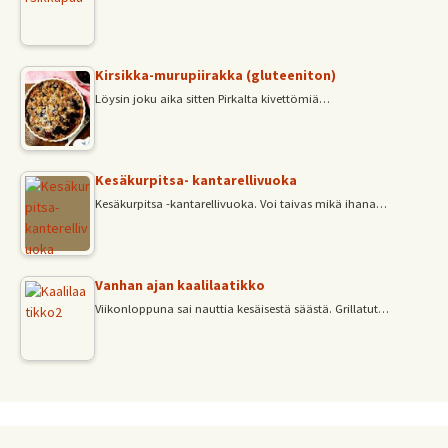
Kirsikka-murupiirakka (gluteeniton)
Löysin joku aika sitten Pirkalta kivettömiä…
Kesäkurpitsa- kantarellivuoka
Kesäkurpitsa -kantarellivuoka. Voi taivas mikä ihana…
Vanhan ajan kaalilaatikko
Viikonloppuna sai nauttia kesäisestä säästä. Grillatut…