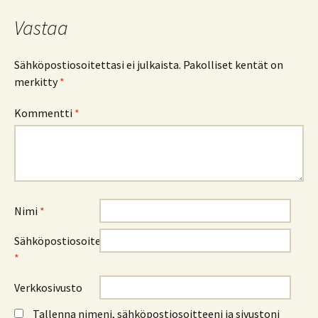
selaus
Vastaa
Sähköpostiosoitettasi ei julkaista.
Pakolliset kentät on
merkitty
*
Kommentti
*
Nimi
*
Sähköpostiosoite
*
Verkkosivusto
Tallenna nimeni, sähköpostiosoitteeni ja sivustoni