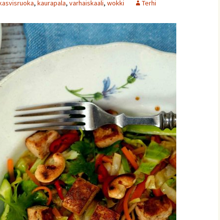
kasvisruoka
,
kaurapala
,
varhaiskaali
,
wokki
Terhi
ja
nnaiset