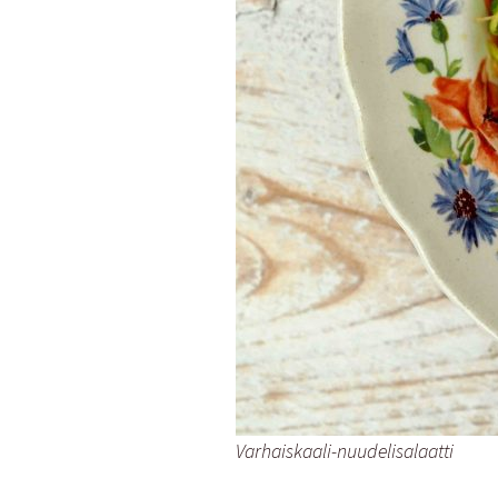
Munakkaat
Pastat
Pizzat
Risotot
Salaatit
Sienet
Suolaiset lei
Varhaiskaali-nuudelisalaatti