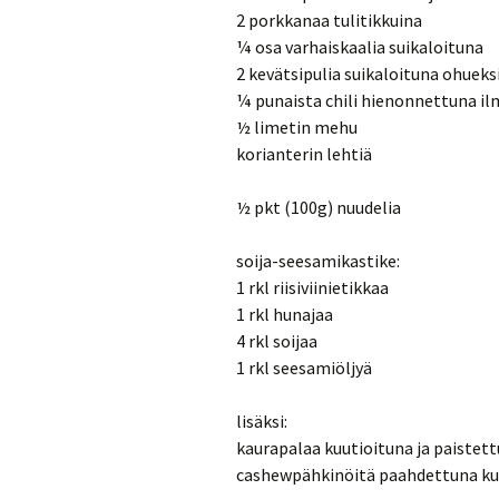
2 porkkanaa tulitikkuina
¼ osa varhaiskaalia suikaloituna
2 kevätsipulia suikaloituna ohueksi
¼ punaista chili hienonnettuna i
½ limetin mehu
korianterin lehtiä
½ pkt (100g) nuudelia
soija-seesamikastike:
1 rkl riisiviinietikkaa
1 rkl hunajaa
4 rkl soijaa
1 rkl seesamiöljyä
lisäksi:
kaurapalaa kuutioituna ja paistettu
cashewpähkinöitä paahdettuna kui