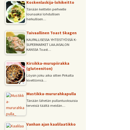
Koskenlaskija-lohikeitto
Tänään keittelin perheelle
lounaaksi lohdullisen
herkullisen…
Taivaallinen Toast Skagen
KAUPALLISESSA YHTEISTYÖSSÄ K-
SUPERMARKET LAAJASALON
KANSSA Toast…
Kirsikka-murupiirakka
(gluteeniton)
Löysin joku aika sitten Pirkalta
kivettömiä…
Mustikka-mururahkapulla
Tänään lähetän pullantuoksuisia
terveisiä täältä meidän…
Vanhan ajan kaalilaatikko