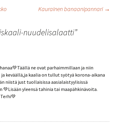
kko
Kaurainen banaanipannari
→
skaali-nuudelisalaatti
”
ihanaa💚Täällä ne ovat parhaimmillaan ja niin
a ja keväällä,ja kaalia on tullut syötyä korona-aikana
än niistä just tuollaisissa aasialaistyylisissä
an 💚Lisään yleensä tahinia tai maapähkinävoita.
 Terhi💚