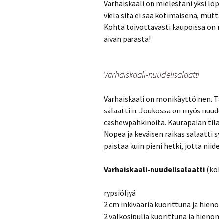
Varhaiskaali on mielestäni yksi l
vielä sitä ei saa kotimaisena, mutt
Kohta toivottavasti kaupoissa on 
aivan parasta!
Varhaiskaali-nuudelisalaatti
Varhaiskaali on monikäyttöinen. Tä
salaattiin. Joukossa on myös nuude
cashewpähkinöitä. Kaurapalan tilal
Nopea ja keväisen raikas salaatti 
paistaa kuin pieni hetki, jotta nii
Varhaiskaali-nuudelisalaatti
(ko
rypsiöljyä
2 cm inkivääriä kuorittuna ja hie
2 valkosipulia kuorittuna ja hien