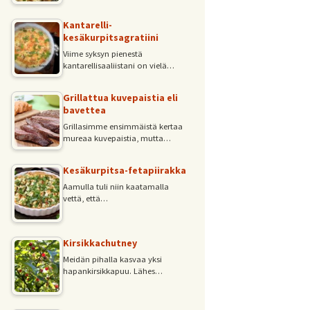
Kantarelli-
kesäkurpitsagratiini
Viime syksyn pienestä
kantarellisaaliistani on vielä…
Grillattua kuvepaistia eli
bavettea
Grillasimme ensimmäistä kertaa
mureaa kuvepaistia, mutta…
Kesäkurpitsa-fetapiirakka
Aamulla tuli niin kaatamalla
vettä, että…
Kirsikkachutney
Meidän pihalla kasvaa yksi
hapankirsikkapuu. Lähes…