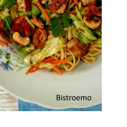
vonnaiset