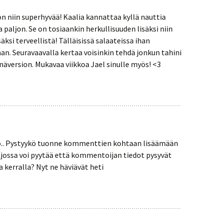
on niin superhyvää! Kaalia kannattaa kyllä nauttia
 paljon. Se on tosiaankin herkullisuuden lisäksi niin
isäksi terveellistä! Tälläisissä salaateissa ihan
n. Seuravaavalla kertaa voisinkin tehdä jonkun tahini
äversion. Mukavaa viikkoa Jael sinulle myös! <3
ntö.. Pystyykö tuonne kommenttien kohtaan lisäämään
 jossa voi pyytää että kommentoijan tiedot pysyvät
 kerralla? Nyt ne häviävät heti