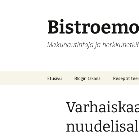
Siirry
sisältöön
Bistroem
Makunautintoja ja herkkuhetk
Etusivu
Blogin takana
Reseptit tee
Aamupalat
Varhaiskaa
Alkupalat
Hedelmät, hill
nuudelisal
säilöntä
Joulu