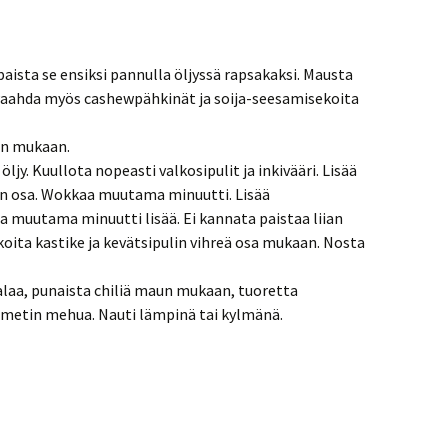
 paista se ensiksi pannulla öljyssä rapsakaksi. Mausta
n. Paahda myös cashewpähkinät ja soija-seesamisekoita
en mukaan.
ljy. Kuullota nopeasti valkosipulit ja inkivääri. Lisää
en osa. Wokkaa muutama minuutti. Lisää
a muutama minuutti lisää. Ei kannata paistaa liian
ekoita kastike ja kevätsipulin vihreä osa mukaan. Nosta
alaa, punaista chiliä maun mukaan, tuoretta
limetin mehua. Nauti lämpinä tai kylmänä.