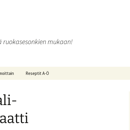
o
iä ruokasesonkien mukaan!
moittain
Reseptit A-Ö
li-
ot ja
aatti