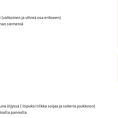
 (valkoinen ja vihreä osa erikseen)
lman siemeniä
na öljyssä ( lopuksi tilkka soijaa ja sokeria joukkoon)
valla pannulla