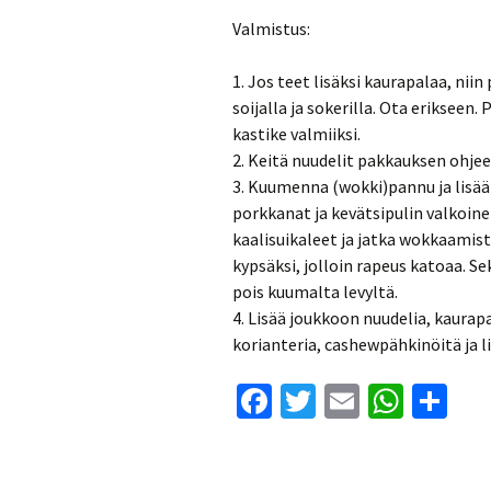
Valmistus:
1. Jos teet lisäksi kaurapalaa, niin
soijalla ja sokerilla. Ota eriksee
kastike valmiiksi.
2. Keitä nuudelit pakkauksen ohje
3. Kuumenna (wokki)pannu ja lisää ö
porkkanat ja kevätsipulin valkoin
kaalisuikaleet ja jatka wokkaamist
kypsäksi, jolloin rapeus katoaa. S
pois kuumalta levyltä.
4. Lisää joukkoon nuudelia, kaurap
korianteria, cashewpähkinöitä ja 
Fa
T
E
W
S
ce
wi
m
h
h
b
tt
ai
at
ar