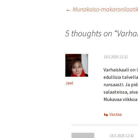
o
er
l
sA
e
Artikkelien
←
Munakoiso-makaronilaati
o
p
k
p
selaus
5 thoughts on “
Varhai
18.5.2020 12:32
Varhaiskaali on 
edullisia talvell
Jael
runsaasti. Ja pid
salaateissa, aiv
Mukavaa viikkoa
Vastaa
18.5.2020 12:42