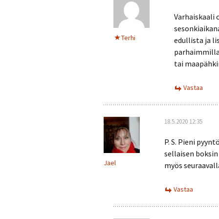
Varhaiskaali 
sesonkiaikana
Terhi
edullista ja l
parhaimmillaa
tai maapähkin
Vastaa
18.5.2020 12:35
P. S. Pieni pyy
sellaisen boksin
Jael
myös seuraavalla
Vastaa