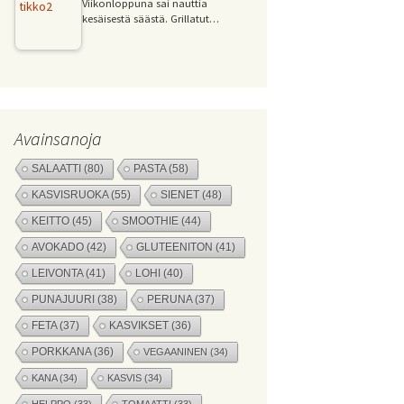
Viikonloppuna sai nauttia
kesäisestä säästä. Grillatut…
Avainsanoja
SALAATTI
(80)
PASTA
(58)
KASVISRUOKA
(55)
SIENET
(48)
KEITTO
(45)
SMOOTHIE
(44)
AVOKADO
(42)
GLUTEENITON
(41)
LEIVONTA
(41)
LOHI
(40)
PUNAJUURI
(38)
PERUNA
(37)
FETA
(37)
KASVIKSET
(36)
PORKKANA
(36)
VEGAANINEN
(34)
KANA
(34)
KASVIS
(34)