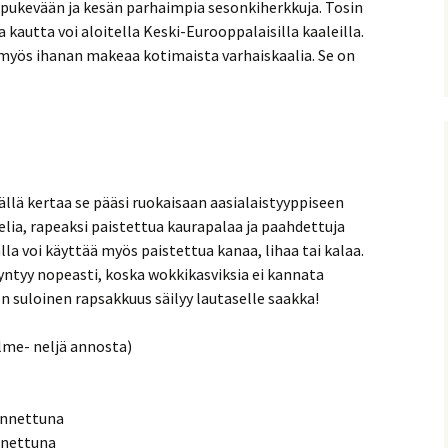
oppukevään ja kesän parhaimpia sesonkiherkkuja. Tosin
a kautta voi aloitella Keski-Eurooppalaisilla kaaleilla.
myös ihanan makeaa kotimaista varhaiskaalia. Se on
llä kertaa se pääsi ruokaisaan aasialaistyyppiseen
lia, rapeaksi paistettua kaurapalaa ja paahdettuja
la voi käyttää myös paistettua kanaa, lihaa tai kalaa.
syntyy nopeasti, koska wokkikasviksia ei kannata
den suloinen rapsakkuus säilyy lautaselle saakka!
lme- neljä annosta)
nonnettuna
onnettuna