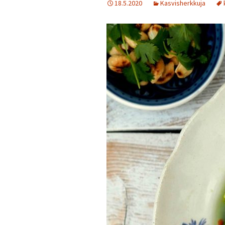
18.5.2020
Kasvisherkkuja
Jälkiruokia
Juomia
Kalaruokia
Kasvisherkku
Keitot
Liharuokia
Lintu
Lisukkeet
Makeat leivo