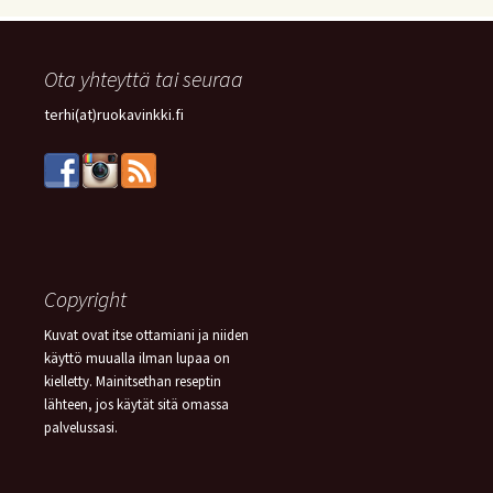
PIIRAKKA
(15)
Ota yhteyttä tai seuraa
terhi(at)ruokavinkki.fi
Copyright
Kuvat ovat itse ottamiani ja niiden
käyttö muualla ilman lupaa on
kielletty. Mainitsethan reseptin
lähteen, jos käytät sitä omassa
palvelussasi.