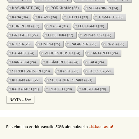
KASVIKSET
(36)
PORKKANA
(36)
VEGAANINEN
(34)
KANA
(34)
KASVIS
(34)
HELPPO
(33)
TOMAATTI
(33)
UUNIRUOKA
(32)
MAKEA
(31)
LEHTIKAALI
(30)
GRILLATTU
(27)
PUOLUKKA
(27)
MUNAKOISO
(26)
NOPEA
(25)
OMENA
(25)
RAPARPERI
(25)
PARSA
(25)
BATAATTI
(24)
VUOHENJUUSTO
(24)
KANTARELLI
(24)
MANSIKKA
(24)
KESÄKURPITSA
(24)
KALA
(24)
SUPPILOVAHVERO
(23)
KAKKU
(23)
KOOKOS
(22)
KUKKAKAALI
(22)
SUOLAINEN PIIRAKKA
(21)
KATKARAPU
(21)
RISOTTO
(20)
MUSTIKKA
(20)
MARJAT
(19)
APPELSIINI
(19)
PINAATTI
(19)
NÄYTÄ LISÄÄ
NYHTÖKAURA
(18)
KIKHERNE
(18)
LEIPÄ
(18)
LISUKE
(17)
INKIVÄÄRI
(17)
MANGO
(17)
JÄLKIRUOKA
(17)
PAPRIKA
(17)
COUSCOUS
(17)
Palvelintilaa verkkosivuille 50% alennuksella
klikkaa tästä!
VEGE
(16)
SITRUUNA
(16)
MEKSIKOLAINEN
(15)