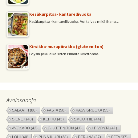
Kesäkurpitsa- kantarellivuoka
Kesäkurpitsa -kantarellivuoka. Voi taivas mikä ihana…
Kirsikka-murupiirakka (gluteeniton)
Löysin joku aika sitten Pirkalta kivettömiä…
Avainsanoja
SALAATTI
(80)
PASTA
(58)
KASVISRUOKA
(55)
SIENET
(48)
KEITTO
(45)
SMOOTHIE
(44)
AVOKADO
(42)
GLUTEENITON
(41)
LEIVONTA
(41)
LOHI
(40)
PUNAJUURI
(38)
PERUNA
(37)
FETA
(37)