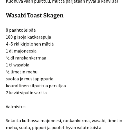
Kuohuva vaan puuttuu, mutta pärjätään hyvällä kahvilla!
Wasabi Toast Skagen
8 paahtoleipää
180 g isoja katkarapuja
4 -5 rkl kirjolohen mätiä
1 dl majoneesia
½ dl ranskankermaa
1 tl wasabia
½ limetin mehu
suolaa ja mustapippuria
kourallinen silputtua persiljaa
2 kevätsipulin vartta
Valmistus:
Sekoita kulhossa majoneesi, rankankerma, wasabi, limetin
mehu, suola, pippuri ja puolet hyvin valutetuista