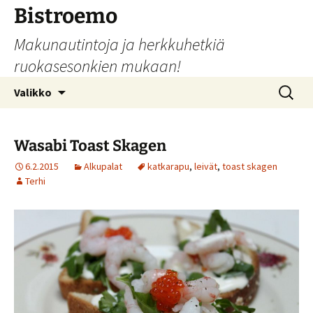
Siirry
Bistroemo
sisältöön
Makunautintoja ja herkkuhetkiä
ruokasesonkien mukaan!
Haku:
Valikko
Wasabi Toast Skagen
6.2.2015
Alkupalat
katkarapu
,
leivät
,
toast skagen
Terhi