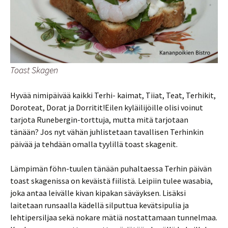
Toast Skagen
Hyvää nimipäivää kaikki Terhi- kaimat, Tiiat, Teat, Terhikit,
Doroteat, Dorat ja Dorritit!Eilen kyläilijöille olisi voinut
tarjota Runebergin-torttuja, mutta mitä tarjotaan
tänään? Jos nyt vähän juhlistetaan tavallisen Terhinkin
päivää ja tehdään omalla tyylillä toast skagenit.
Lämpimän föhn-tuulen tänään puhaltaessa Terhin päivän
toast skagenissa on keväistä fiilistä. Leipiin tulee wasabia,
joka antaa leivälle kivan kipakan säväyksen. Lisäksi
laitetaan runsaalla kädellä silputtua kevätsipulia ja
lehtipersiljaa sekä nokare mätiä nostattamaan tunnelmaa.