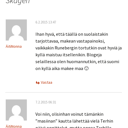
Skagen
”
6.2.2015 13:47
Ihan hyvä, että täällä on suolaistakin
tarjottavaa, makean vastapainoksi,
ÄitiNonna
vaikkakin Runebergin tortutkin ovat hyviä ja
kyllä maistuu itsellenikin. Blogeja
selaillessa olen huomannutkin, että suomi
on kyllä aika makee maa 🙂
Vastaa
7.2.2015 06:31
Voi niin, olisinhan voinut tämänkin
”masiinan” kautta lähettää vielä Terhin
ÄitiNonna
päivä onnittelut, mutta onnea Terhille