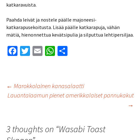
katkaravuista.
Paahda leivät ja nostele päälle majoneesi-
katkarapusekoitusta. Lisää päälle katkarapuja, vähän
mätiä, hienonnettua kevätsipulia ja silputtua lehtipersiljaa.
Fa
T
E
W
S
ce
wi
m
h
h
b
tt
ai
at
ar
o
er
l
sA
e
Artikkelien
←
Marokkolainen kanasalaatti
o
p
Lauantaiaamun pienet amerikkalaiset pannukakut
k
p
→
selaus
3 thoughts on “
Wasabi Toast