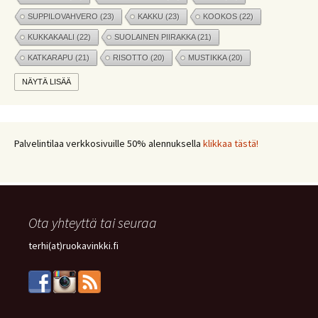
SUPPILOVAHVERO
(23)
KAKKU
(23)
KOOKOS
(22)
KUKKAKAALI
(22)
SUOLAINEN PIIRAKKA
(21)
KATKARAPU
(21)
RISOTTO
(20)
MUSTIKKA
(20)
MARJAT
(19)
APPELSIINI
(19)
PINAATTI
(19)
NÄYTÄ LISÄÄ
NYHTÖKAURA
(18)
KIKHERNE
(18)
LEIPÄ
(18)
LISUKE
(17)
INKIVÄÄRI
(17)
MANGO
(17)
JÄLKIRUOKA
(17)
PAPRIKA
(17)
COUSCOUS
(17)
Palvelintilaa verkkosivuille 50% alennuksella
klikkaa tästä!
VEGE
(16)
SITRUUNA
(16)
MEKSIKOLAINEN
(15)
PIIRAKKA
(15)
Ota yhteyttä tai seuraa
terhi(at)ruokavinkki.fi