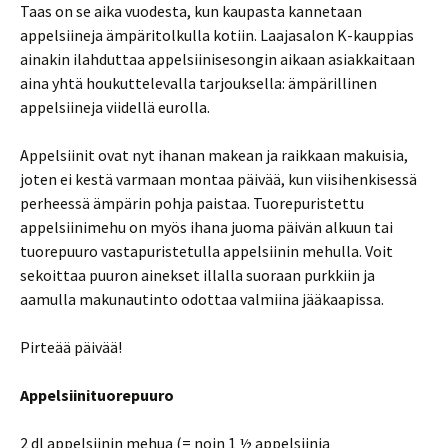
Taas on se aika vuodesta, kun kaupasta kannetaan
appelsiineja ämpäritolkulla kotiin. Laajasalon K-kauppias
ainakin ilahduttaa appelsiinisesongin aikaan asiakkaitaan
aina yhtä houkuttelevalla tarjouksella: ämpärillinen
appelsiineja viidellä eurolla.
Appelsiinit ovat nyt ihanan makean ja raikkaan makuisia,
joten ei kestä varmaan montaa päivää, kun viisihenkisessä
perheessä ämpärin pohja paistaa. Tuorepuristettu
appelsiinimehu on myös ihana juoma päivän alkuun tai
tuorepuuro vastapuristetulla appelsiinin mehulla. Voit
sekoittaa puuron ainekset illalla suoraan purkkiin ja
aamulla makunautinto odottaa valmiina jääkaapissa.
Pirteää päivää!
Appelsiinituorepuuro
2 dl appelsiinin mehua (= noin 1 ½ appelsiinia