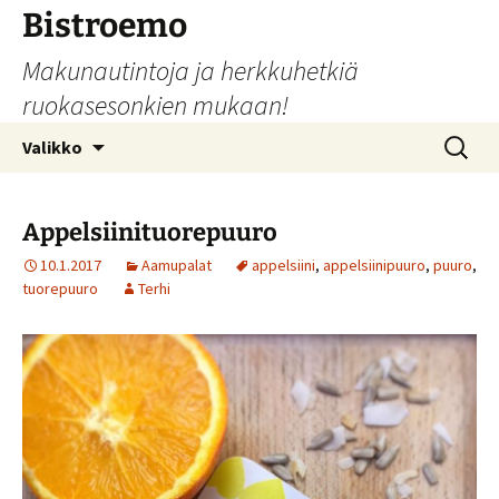
Siirry
Bistroemo
sisältöön
Makunautintoja ja herkkuhetkiä
ruokasesonkien mukaan!
Haku:
Valikko
Appelsiinituorepuuro
10.1.2017
Aamupalat
appelsiini
,
appelsiinipuuro
,
puuro
,
tuorepuuro
Terhi