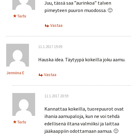
Juu, tässä saa ”aurinkoa” talven
pimeyteen puuron muodossa. 🙂
Terhi
Vastaa
11.1.2017 19:09
Hauska idea. Täytyypä kokeilla joku aamu.
Jenniina E
Vastaa
11.1.2017 20:59
Kannattaa kokeilla, tuorepuurot ovat
ihania aamupaloja, kun ne voi tehdä
Terhi
edellisenä iltana valmiiksi ja laittaa
jääkaappiin odottamaan aamua. 🙂