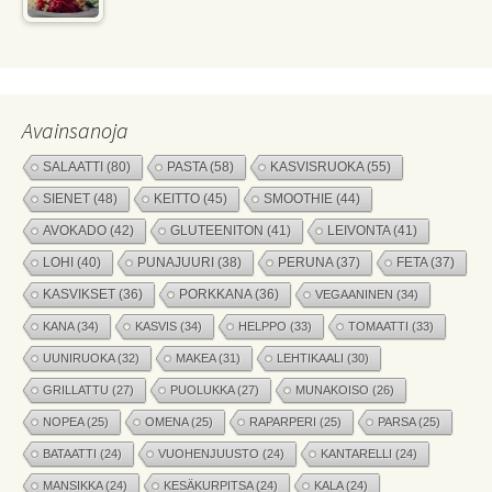
Avainsanoja
SALAATTI
(80)
PASTA
(58)
KASVISRUOKA
(55)
SIENET
(48)
KEITTO
(45)
SMOOTHIE
(44)
AVOKADO
(42)
GLUTEENITON
(41)
LEIVONTA
(41)
LOHI
(40)
PUNAJUURI
(38)
PERUNA
(37)
FETA
(37)
KASVIKSET
(36)
PORKKANA
(36)
VEGAANINEN
(34)
KANA
(34)
KASVIS
(34)
HELPPO
(33)
TOMAATTI
(33)
UUNIRUOKA
(32)
MAKEA
(31)
LEHTIKAALI
(30)
GRILLATTU
(27)
PUOLUKKA
(27)
MUNAKOISO
(26)
NOPEA
(25)
OMENA
(25)
RAPARPERI
(25)
PARSA
(25)
BATAATTI
(24)
VUOHENJUUSTO
(24)
KANTARELLI
(24)
MANSIKKA
(24)
KESÄKURPITSA
(24)
KALA
(24)