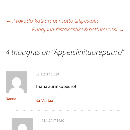
b
tt
ai
at
ar
o
er
l
sA
e
Artikkelien
←
Avokado-katkarapurisotto tillipestolla
o
p
Punajuuri-riistakastike & pottumuussi
→
k
p
selaus
4 thoughts on “
Appelsiinituorepuuro
”
11.1.2017 15:28
Ihana aurinkopuuro!
Nanna
Vastaa
11.1.2017 16:02