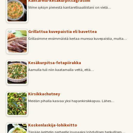
Kantarelli-kesäkurpitsagratiini
Viime syksyn pienestä kantarellisaaliistani on vielä…
Grillattua kuvepaistia eli bavettea
Grillasimme ensimmäistä kertaa mureaa kuvepaistia, mutta…
Kesäkurpitsa-fetapiirakka
Aamulla tuli niin kaatamalla vettä, että…
Kirsikkachutney
Meidän pihalla kasvaa yksi hapankirsikkapuu. Lähes…
Koskenlaskija-lohikeitto
Tänään keittelin perheelle lounaaksi lohdullisen herkullisen…