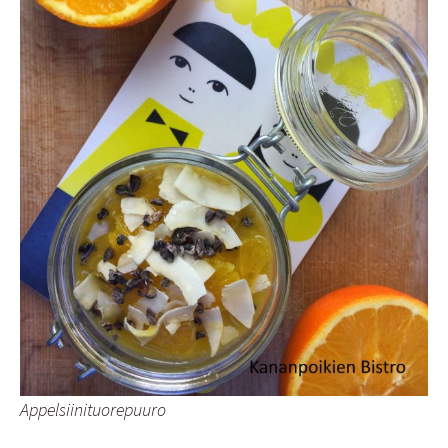
Appelsiinituorepuuro