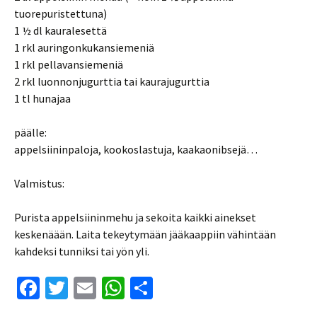
tuorepuristettuna)
1 ½ dl kauralesettä
1 rkl auringonkukansiemeniä
1 rkl pellavansiemeniä
2 rkl luonnonjugurttia tai kaurajugurttia
1 tl hunajaa
päälle:
appelsiininpaloja, kookoslastuja, kaakaonibsejä…
Valmistus:
Purista appelsiininmehu ja sekoita kaikki ainekset
keskenäään. Laita tekeytymään jääkaappiin vähintään
kahdeksi tunniksi tai yön yli.
Fa
T
E
W
S
ce
wi
m
h
h