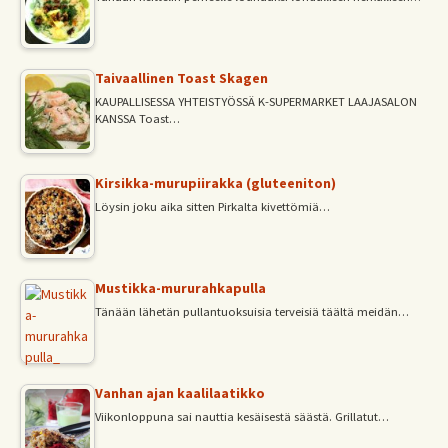
Taivaallinen Toast Skagen
KAUPALLISESSA YHTEISTYÖSSÄ K-SUPERMARKET LAAJASALON
KANSSA Toast…
Kirsikka-murupiirakka (gluteeniton)
Löysin joku aika sitten Pirkalta kivettömiä…
Mustikka-mururahkapulla
Tänään lähetän pullantuoksuisia terveisiä täältä meidän…
Vanhan ajan kaalilaatikko
Viikonloppuna sai nauttia kesäisestä säästä. Grillatut…