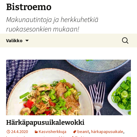
Siirry
Bistroemo
sisältöön
Makunautintoja ja herkkuhetkiä
ruokasesonkien mukaan!
Haku:
Valikko
Härkäpapusuikalewokki
24.4.2020
Kasvisherkkuja
beanit
,
härkapapusuikale
,