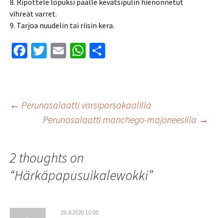
8. Ripottele lopuksi päälle kevätsipulin hienonnetut
vihreät varret.
9. Tarjoa nuudelin tai riisin kera.
Fa
T
E
W
S
ce
wi
m
h
h
b
tt
ai
at
ar
o
er
l
sA
e
Artikkelien
←
Perunasalaatti varsiparsakaalilla
o
p
Perunasalaatti manchego-majoneesilla
→
k
p
selaus
2 thoughts on
“
Härkäpapusuikalewokki
”
26.4.2020 10:00