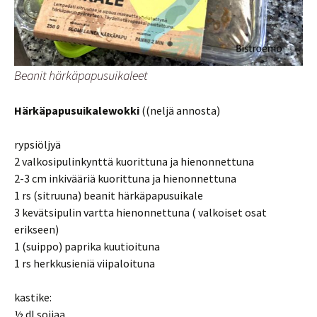
Beanit härkäpapusuikaleet
Härkäpapusuikalewokki
((neljä annosta)
rypsiöljyä
2 valkosipulinkynttä kuorittuna ja hienonnettuna
2-3 cm inkivääriä kuorittuna ja hienonnettuna
1 rs (sitruuna) beanit härkäpapusuikale
3 kevätsipulin vartta hienonnettuna ( valkoiset osat
erikseen)
1 (suippo) paprika kuutioituna
1 rs herkkusieniä viipaloituna
kastike:
½ dl soijaa