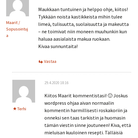
Maukkaan tuntuinen ja helppo ohje, kiitos!
Tykkään noista kastikkeista mihin tulee
Maarit /
limeä, tulisuutta, suolaisuutta ja makeutta
Sopusointuj
– ne toimivat niin moneen muuhunkin kun
a
haluaa aasialaista makua ruokaan.
Kivaa sunnuntaita!
Vastaa
29.4.2020 18:16
Kiitos Maarit kommentistasi! 🙂 Joskus
wordpress ohjaa aivan normaalin
Terhi
kommentin harmillisesti roskakoriin ja
onneksi sen taas tarkistin ja huomasin
tämän viestin sinne joutuneen! Kiva, että
mieluisan kuuloinen resepti. Tälläisiä