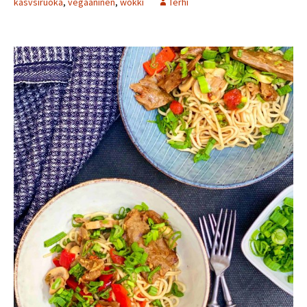
kasvsiruoka
,
vegaaninen
,
wokki
Terhi