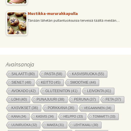
Mustikka-mururahkapulla
Tänään lähetän pullantuoksuisia terveisiä täältä meidän…
Avainsanoja
SALAATTI
(80)
PASTA
(58)
KASVISRUOKA
(55)
SIENET
(48)
KEITTO
(45)
SMOOTHIE
(44)
AVOKADO
(42)
GLUTEENITON
(41)
LEIVONTA
(41)
LOHI
(40)
PUNAJUURI
(38)
PERUNA
(37)
FETA
(37)
KASVIKSET
(36)
PORKKANA
(36)
VEGAANINEN
(34)
KANA
(34)
KASVIS
(34)
HELPPO
(33)
TOMAATTI
(33)
UUNIRUOKA
(32)
MAKEA
(31)
LEHTIKAALI
(30)