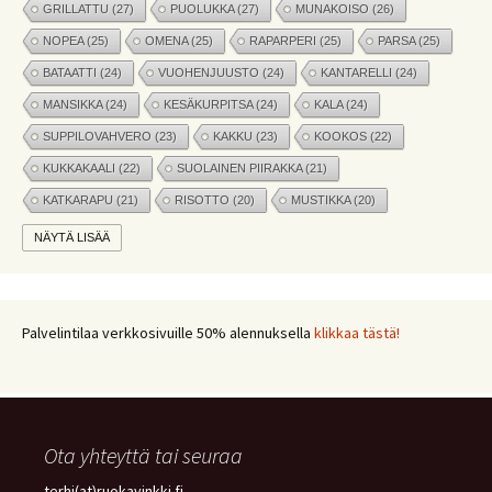
GRILLATTU
(27)
PUOLUKKA
(27)
MUNAKOISO
(26)
NOPEA
(25)
OMENA
(25)
RAPARPERI
(25)
PARSA
(25)
BATAATTI
(24)
VUOHENJUUSTO
(24)
KANTARELLI
(24)
MANSIKKA
(24)
KESÄKURPITSA
(24)
KALA
(24)
SUPPILOVAHVERO
(23)
KAKKU
(23)
KOOKOS
(22)
KUKKAKAALI
(22)
SUOLAINEN PIIRAKKA
(21)
KATKARAPU
(21)
RISOTTO
(20)
MUSTIKKA
(20)
MARJAT
(19)
APPELSIINI
(19)
PINAATTI
(19)
NÄYTÄ LISÄÄ
NYHTÖKAURA
(18)
KIKHERNE
(18)
LEIPÄ
(18)
LISUKE
(17)
INKIVÄÄRI
(17)
MANGO
(17)
JÄLKIRUOKA
(17)
PAPRIKA
(17)
COUSCOUS
(17)
Palvelintilaa verkkosivuille 50% alennuksella
klikkaa tästä!
VEGE
(16)
SITRUUNA
(16)
MEKSIKOLAINEN
(15)
PIIRAKKA
(15)
Ota yhteyttä tai seuraa
terhi(at)ruokavinkki.fi