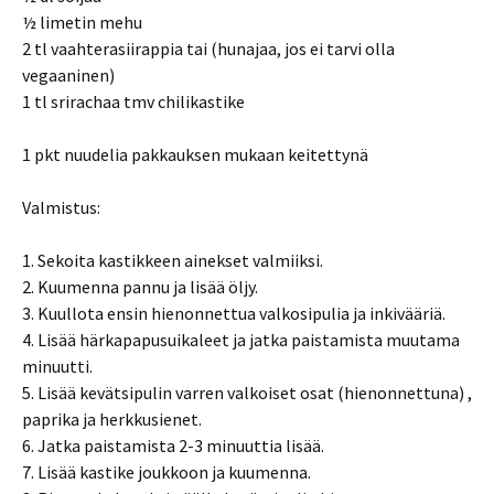
½ limetin mehu
2 tl vaahterasiirappia tai (hunajaa, jos ei tarvi olla
vegaaninen)
1 tl srirachaa tmv chilikastike
1 pkt nuudelia pakkauksen mukaan keitettynä
Valmistus:
1. Sekoita kastikkeen ainekset valmiiksi.
2. Kuumenna pannu ja lisää öljy.
3. Kuullota ensin hienonnettua valkosipulia ja inkivääriä.
4. Lisää härkapapusuikaleet ja jatka paistamista muutama
minuutti.
5. Lisää kevätsipulin varren valkoiset osat (hienonnettuna) ,
paprika ja herkkusienet.
6. Jatka paistamista 2-3 minuuttia lisää.
7. Lisää kastike joukkoon ja kuumenna.