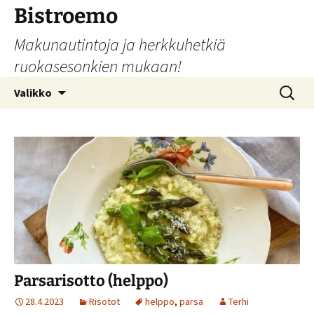
Siirry
Bistroemo
sisältöön
Makunautintoja ja herkkuhetkiä
ruokasesonkien mukaan!
Haku:
Valikko
Parsarisotto (helppo)
28.4.2023
Risotot
helppo
,
parsa
Terhi