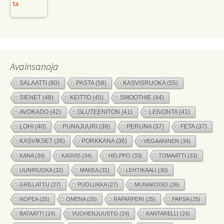
Avainsanoja
SALAATTI
(80)
PASTA
(58)
KASVISRUOKA
(55)
SIENET
(48)
KEITTO
(45)
SMOOTHIE
(44)
AVOKADO
(42)
GLUTEENITON
(41)
LEIVONTA
(41)
LOHI
(40)
PUNAJUURI
(38)
PERUNA
(37)
FETA
(37)
KASVIKSET
(36)
PORKKANA
(36)
VEGAANINEN
(34)
KANA
(34)
KASVIS
(34)
HELPPO
(33)
TOMAATTI
(33)
UUNIRUOKA
(32)
MAKEA
(31)
LEHTIKAALI
(30)
GRILLATTU
(27)
PUOLUKKA
(27)
MUNAKOISO
(26)
NOPEA
(25)
OMENA
(25)
RAPARPERI
(25)
PARSA
(25)
BATAATTI
(24)
VUOHENJUUSTO
(24)
KANTARELLI
(24)