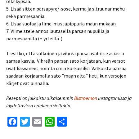
olla kypsää.
5. Lisää sitten parsapyre/-sose, kerma ja sitruunanmehu
sekä parmesaania.
6. Lisää suolaa ja lime-mustapippuria maun mukaan.
7. Viimeistele annos lautasella parsan nupuilla ja
parmesaanilla (+ yrteillä. )
Tiesitkö, että valkoinen ja vihreä parsa ovat itse asiassa
samaa kasvia. Vihreän parsan sato korjataan, kun versot
ovat kasvaneet noin 15 cm:n korkuisiksi. Valkoista parsaa
saadaan korjaamalla sato ”maan alta” heti, kun versojen
kärjet ovat pinnalla.
Resepti on julkaistu aikaisemmin
Bistroemon
Instagramissa ja
löydettävissä edelleen sieltäkin.
Fa
T
E
W
S
ce
wi
m
h
h