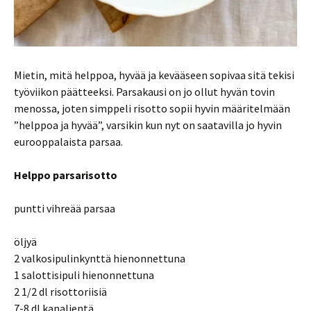
Mietin, mitä helppoa, hyvää ja kevääseen sopivaa sitä tekisi
työviikon päätteeksi. Parsakausi on jo ollut hyvän tovin
menossa, joten simppeli risotto sopii hyvin määritelmään
”helppoa ja hyvää”, varsikin kun nyt on saatavilla jo hyvin
eurooppalaista parsaa.
Helppo parsarisotto
puntti vihreää parsaa
öljyä
2 valkosipulinkynttä hienonnettuna
1 salottisipuli hienonnettuna
2 1/2 dl risottoriisiä
7-8 dl kanalientä