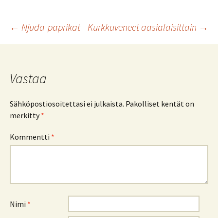
b
tt
ai
at
ar
o
er
l
sA
e
Artikkelien
←
Njuda-paprikat
Kurkkuveneet aasialaisittain
→
o
p
k
p
selaus
Vastaa
Sähköpostiosoitettasi ei julkaista.
Pakolliset kentät on
merkitty
*
Kommentti
*
Nimi
*