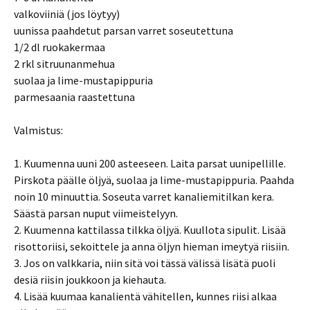
valkoviiniä (jos löytyy)
uunissa paahdetut parsan varret soseutettuna
1/2 dl ruokakermaa
2 rkl sitruunanmehua
suolaa ja lime-mustapippuria
parmesaania raastettuna
Valmistus:
1. Kuumenna uuni 200 asteeseen. Laita parsat uunipellille.
Pirskota päälle öljyä, suolaa ja lime-mustapippuria. Paahda
noin 10 minuuttia. Soseuta varret kanaliemitilkan kera.
Säästä parsan nuput viimeistelyyn.
2. Kuumenna kattilassa tilkka öljyä. Kuullota sipulit. Lisää
risottoriisi, sekoittele ja anna öljyn hieman imeytyä riisiin.
3. Jos on valkkaria, niin sitä voi tässä välissä lisätä puoli
desiä riisin joukkoon ja kiehauta.
4. Lisää kuumaa kanalientä vähitellen, kunnes riisi alkaa