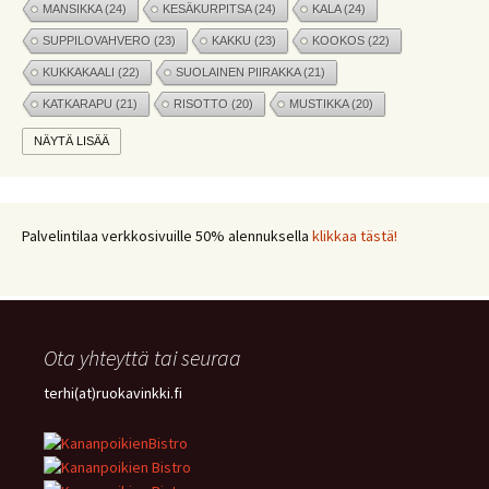
MANSIKKA
(24)
KESÄKURPITSA
(24)
KALA
(24)
SUPPILOVAHVERO
(23)
KAKKU
(23)
KOOKOS
(22)
KUKKAKAALI
(22)
SUOLAINEN PIIRAKKA
(21)
KATKARAPU
(21)
RISOTTO
(20)
MUSTIKKA
(20)
MARJAT
(19)
APPELSIINI
(19)
PINAATTI
(19)
NÄYTÄ LISÄÄ
NYHTÖKAURA
(18)
KIKHERNE
(18)
LEIPÄ
(18)
LISUKE
(17)
INKIVÄÄRI
(17)
MANGO
(17)
JÄLKIRUOKA
(17)
PAPRIKA
(17)
COUSCOUS
(17)
Palvelintilaa verkkosivuille 50% alennuksella
klikkaa tästä!
VEGE
(16)
SITRUUNA
(16)
MEKSIKOLAINEN
(15)
PIIRAKKA
(15)
Ota yhteyttä tai seuraa
terhi(at)ruokavinkki.fi