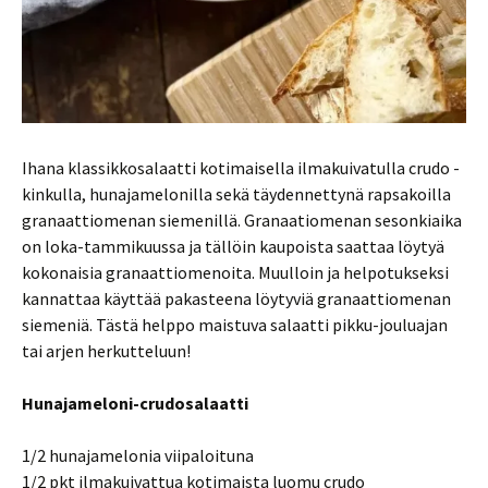
Ihana klassikkosalaatti kotimaisella ilmakuivatulla crudo -
kinkulla, hunajamelonilla sekä täydennettynä rapsakoilla
granaattiomenan siemenillä. Granaatiomenan sesonkiaika
on loka-tammikuussa ja tällöin kaupoista saattaa löytyä
kokonaisia granaattiomenoita. Muulloin ja helpotukseksi
kannattaa käyttää pakasteena löytyviä granaattiomenan
siemeniä. Tästä helppo maistuva salaatti pikku-jouluajan
tai arjen herkutteluun!
Hunajameloni-crudosalaatti
1/2 hunajamelonia viipaloituna
1/2 pkt ilmakuivattua kotimaista luomu crudo