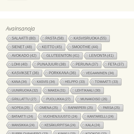
Avainsanoja
SALAATTI
(80)
PASTA
(58)
KASVISRUOKA
(55)
SIENET
(48)
KEITTO
(45)
SMOOTHIE
(44)
AVOKADO
(42)
GLUTEENITON
(41)
LEIVONTA
(41)
LOHI
(40)
PUNAJUURI
(38)
PERUNA
(37)
FETA
(37)
KASVIKSET
(36)
PORKKANA
(36)
VEGAANINEN
(34)
KANA
(34)
KASVIS
(34)
HELPPO
(33)
TOMAATTI
(33)
UUNIRUOKA
(32)
MAKEA
(31)
LEHTIKAALI
(30)
GRILLATTU
(27)
PUOLUKKA
(27)
MUNAKOISO
(26)
NOPEA
(25)
OMENA
(25)
RAPARPERI
(25)
PARSA
(25)
BATAATTI
(24)
VUOHENJUUSTO
(24)
KANTARELLI
(24)
MANSIKKA
(24)
KESÄKURPITSA
(24)
KALA
(24)
SUPPILOVAHVERO
(23)
KAKKU
(23)
KOOKOS
(22)