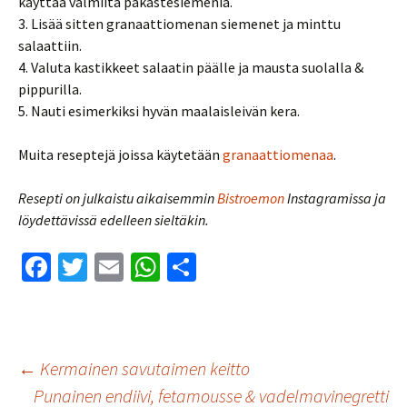
käyttää valmiita pakastesiemeniä.
3. Lisää sitten granaattiomenan siemenet ja minttu
salaattiin.
4. Valuta kastikkeet salaatin päälle ja mausta suolalla &
pippurilla.
5. Nauti esimerkiksi hyvän maalaisleivän kera.
Muita reseptejä joissa käytetään
granaattiomenaa
.
Resepti on julkaistu aikaisemmin
Bistroemon
Instagramissa ja
löydettävissä edelleen sieltäkin.
Fa
T
E
W
S
ce
wi
m
h
h
b
tt
ai
at
ar
o
er
l
sA
e
Artikkelien
←
Kermainen savutaimen keitto
o
p
Punainen endiivi, fetamousse & vadelmavinegretti