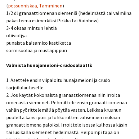
(
possunniskaa, Tamminen
)
1/2 dl granaattiomenan siemeniä (hedelmästä tai valmiina
pakasteena esimerkiksi Pirkka tai Rainbow)
3-4 oksaa mintun lehtiä
oliiviöljyä
punaista balsamico kastiketta
sormisuolaa ja mustapippuri
Valmista hunajameloni-crudosalaatti:
1. Asettele ensin viipaloitu hunajameloni ja crudo
tarjoilulautaselle.
2. Jos käytät kokonaista granaattiomenaa niin irroita
omenasta siemenet. Pehmittele ensin granaattiomenaa
vähän pyörittelemällä pöytää vasten. Leikkaa kruunun
puolelta kansi pois ja lohko sitten väliseinien mukaan
granaattiomena paloiksi. Irroittele isossa kulhossa käsin
tai lusikalla siemenet hedelmästä. Helpompi tapa on