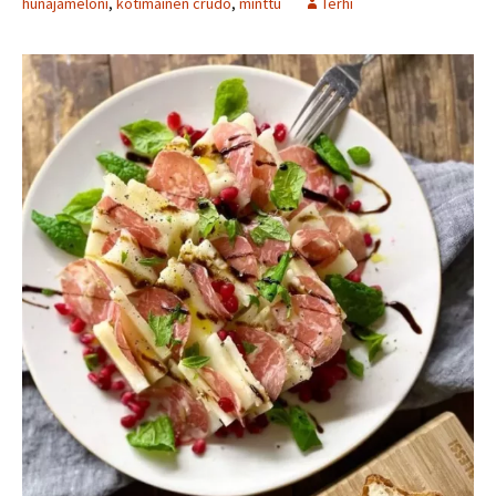
hunajameloni
,
kotimainen crudo
,
minttu
Terhi