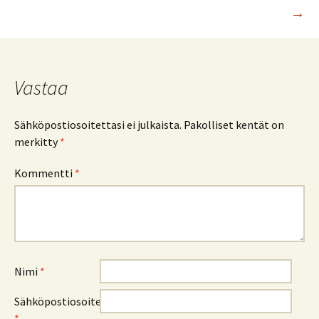
k
p
→
selaus
Vastaa
Sähköpostiosoitettasi ei julkaista.
Pakolliset kentät on
merkitty
*
Kommentti
*
Nimi
*
Sähköpostiosoite
*