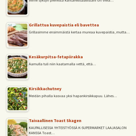
Viime syksyn pienestä kantarellisaaliistani on vielä…
Grillattua kuvepaistia eli bavettea
Grillasimme ensimmäistä kertaa mureaa kuvepaistia, mutta…
Kesäkurpitsa-fetapiirakka
Aamulla tuli niin kaatamalla vettä, että…
Kirsikkachutney
Meidän pihalla kasvaa yksi hapankirsikkapuu. Lähes…
Taivaallinen Toast Skagen
KAUPALLISESSA YHTEISTYÖSSÄ K-SUPERMARKET LAAJASALON
KANSSA Toast…