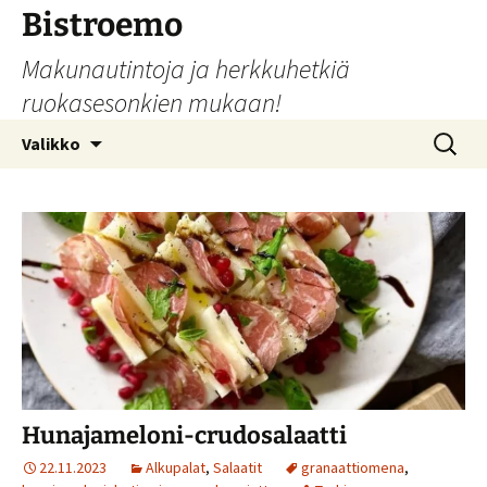
Siirry
Bistroemo
sisältöön
Makunautintoja ja herkkuhetkiä
ruokasesonkien mukaan!
Haku:
Valikko
Hunajameloni-crudosalaatti
22.11.2023
Alkupalat
,
Salaatit
granaattiomena
,