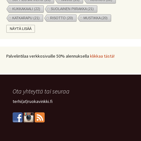
KUKKAKAALI
(22)
SUOLAINEN PIIRAKKA
(21)
KATKARAPU
(21)
RISOTTO
(20)
MUSTIKKA
(20)
MARJAT
(19)
APPELSIINI
(19)
PINAATTI
(19)
NÄYTÄ LISÄÄ
NYHTÖKAURA
(18)
KIKHERNE
(18)
LEIPÄ
(18)
LISUKE
(17)
INKIVÄÄRI
(17)
MANGO
(17)
JÄLKIRUOKA
(17)
PAPRIKA
(17)
COUSCOUS
(17)
Palvelintilaa verkkosivuille 50% alennuksella
klikkaa tästä!
VEGE
(16)
SITRUUNA
(16)
MEKSIKOLAINEN
(15)
PIIRAKKA
(15)
Ota yhteyttä tai seuraa
terhi(at)ruokavinkki.fi