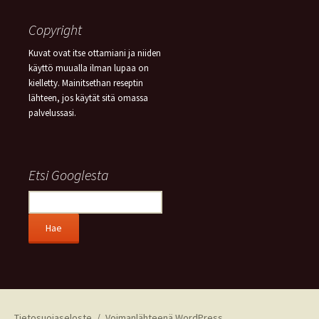
Copyright
Kuvat ovat itse ottamiani ja niiden
käyttö muualla ilman lupaa on
kielletty. Mainitsethan reseptin
lähteen, jos käytät sitä omassa
palvelussasi.
Etsi Googlesta
Tietosuojaseloste
Voimanlähteenä WordPress